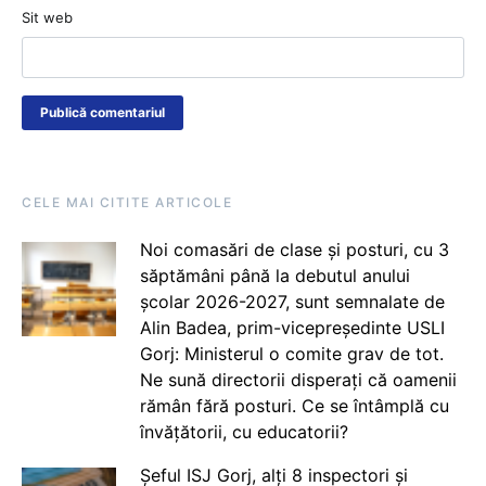
Sit web
CELE MAI CITITE ARTICOLE
Noi comasări de clase și posturi, cu 3
săptămâni până la debutul anului
școlar 2026-2027, sunt semnalate de
Alin Badea, prim-vicepreședinte USLI
Gorj: Ministerul o comite grav de tot.
Ne sună directorii disperați că oamenii
rămân fără posturi. Ce se întâmplă cu
învățătorii, cu educatorii?
Șeful ISJ Gorj, alți 8 inspectori și