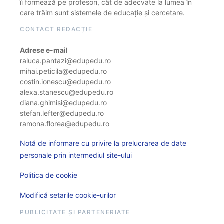
îi formează pe profesori, cât de adecvate la lumea în
care trăim sunt sistemele de educație și cercetare.
CONTACT REDACȚIE
Adrese e-mail
raluca.pantazi@edupedu.ro
mihai.peticila@edupedu.ro
costin.ionescu@edupedu.ro
alexa.stanescu@edupedu.ro
diana.ghimisi@edupedu.ro
stefan.lefter@edupedu.ro
ramona.florea@edupedu.ro
Notă de informare cu privire la prelucrarea de date
personale prin intermediul site-ului
Politica de cookie
Modifică setarile cookie-urilor
PUBLICITATE ȘI PARTENERIATE