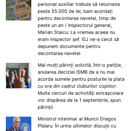
personal auxiliar trebuie să returneze
peste 55.000 de lei, bani acordați
pentru decontarea navetei, timp de
peste un an / Inspectorul general,
Marian Staicu: La vremea aceea nu
eram inspector șef. ISJ ne-a cerut să
depunem documente pentru
decontarea navetei
Mai mulți părinți solicită, într-o petiție,
anularea deciziei ISMB de a nu mai
acorda sumele pentru posturile la plata
cu ora din cadrul cluburilor copiilor:
Multe cercuri de activități extrașcolare
vor dispărea de la 1 septembrie, spun
părinții
Ministrul interimar al Muncii Dragos
Pîslaru: În urma ultimelor discuții cu