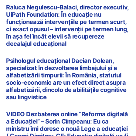
Raluca Negulescu-Balaci, director executiv,
UiPath Foundation: În educație nu
funcționează intervențiile pe termen scurt,
ci exact opusul – intervenții pe termen lung,
în așa fel încât elevii să recupereze
decalajul educațional
Psihologul educațional Dacian Dolean,
specializat în dezvoltarea limbajului și a
alfabetizării timpurii: În România, statutul
socio-economic are un efect direct asupra
alfabetizării, dincolo de abilitățile cognitive
sau lingvistice
VIDEO Dezbaterea online “Reforma digitală
a Educației” – Sorin Cîmpeanu: Eu ca
ministru îmi doresc o nouă Lege a educației
/ Georgi Dimitrov, CE: Educația digitală va fi