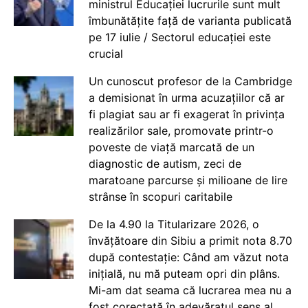
ministrul Educației lucrurile sunt mult
îmbunătățite față de varianta publicată
pe 17 iulie / Sectorul educației este
crucial
Un cunoscut profesor de la Cambridge
a demisionat în urma acuzațiilor că ar
fi plagiat sau ar fi exagerat în privința
realizărilor sale, promovate printr-o
poveste de viață marcată de un
diagnostic de autism, zeci de
maratoane parcurse și milioane de lire
strânse în scopuri caritabile
De la 4.90 la Titularizare 2026, o
învățătoare din Sibiu a primit nota 8.70
după contestație: Când am văzut nota
inițială, nu mă puteam opri din plâns.
Mi-am dat seama că lucrarea mea nu a
fost corectată în adevăratul sens al