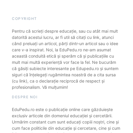
COPYRIGHT
Pentru că scrieți despre educație, sau cu atât mai mult
datorită acestui lucru, ar fi util să citați cu link, atunci
când preluați un articol, părți dintr-un articol sau o idee
care v-a inspirat. Noi, la EduPedu.ro ne-am asumat
această conduită etică și sperăm că și publicațiile cu
mult mai multă experiență vor face la fel. Ne bucurăm
că găsiți subiecte interesante pe Edupedu.ro și suntem
siguri că înțelegeți rugămintea noastră de a cita sursa
(cu link), ca o declarație reciprocă de respect și
profesionalism. Vă mulțumim!
DESPRE NOI
EduPedu.ro este o publicație online care găzduiește
exclusiv articole din domeniul educației și cercetării.
Urmărim constant cum sunt educați copiii noștri, cine și
cum face politicile din educație și cercetare, cine și cum