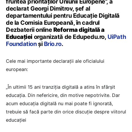
fruntea priorităților Uniunii Europene”, a
declarat Georgi Dimitrov, șef al
departamentului pentru Educație Digitală
de la Comisia Europeană, în cadrul
Dezbaterii online
Reforma digitală a
Educației
organizată de Edupedu.ro,
UiPath
Foundation
și
Brio.ro
.
Cele mai importante declarații ale oficialului
european:
„În ultimii 15 ani tranziția digitală a atins în sfârșit
educația. Din nefericire, din motive nepotrivite. Dar
acum educația digitală nu mai poate fi ignorată,
trebuie să facă parte din orice discuție despre viitorul
educației