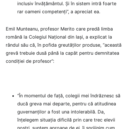
inclusiv învățământul. Și în sistem intră foarte
rar oameni competenți”, a apreciat ea.
Emil Munteanu, profesor Merito care predă limba
română la Colegiul Național din Iași, a explicat la
rândul său că, în pofida greutăților produse, “această
grevă trebuie dusă până la capăt pentru demnitatea
condiției de profesor”:
“În momentul de față, colegii mei îndrăznesc să
ducă greva mai departe, pentru că atitudinea
guvernanților a fost una intolerabilă. Da,
înțelegem situația dificilă prin care trec elevii
noștri, suntem aproape de ei, îi sprijinim cum