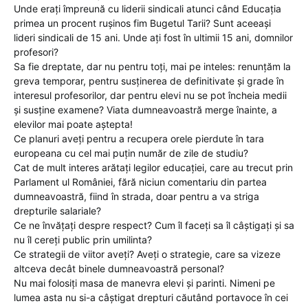
Unde erați împreună cu liderii sindicali atunci când Educația
primea un procent rușinos fim Bugetul Tarii? Sunt aceeași
lideri sindicali de 15 ani. Unde ați fost în ultimii 15 ani, domnilor
profesori?
Sa fie dreptate, dar nu pentru toți, mai pe inteles: renunțăm la
greva temporar, pentru susținerea de definitivate și grade în
interesul profesorilor, dar pentru elevi nu se pot încheia medii
și susține examene? Viata dumneavoastră merge înainte, a
elevilor mai poate aștepta!
Ce planuri aveți pentru a recupera orele pierdute în tara
europeana cu cel mai puțin număr de zile de studiu?
Cat de mult interes arătați legilor educației, care au trecut prin
Parlament ul României, fără niciun comentariu din partea
dumneavoastră, fiind în strada, doar pentru a va striga
drepturile salariale?
Ce ne învățați despre respect? Cum îl faceți sa îl câștigați și sa
nu îl cereți public prin umilinta?
Ce strategii de viitor aveți? Aveți o strategie, care sa vizeze
altceva decât binele dumneavoastră personal?
Nu mai folosiți masa de manevra elevi și parinti. Nimeni pe
lumea asta nu si-a câștigat drepturi căutând portavoce în cei