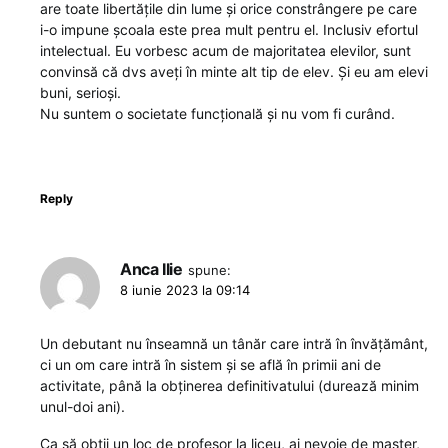
are toate libertățile din lume și orice constrângere pe care
i-o impune școala este prea mult pentru el. Inclusiv efortul
intelectual. Eu vorbesc acum de majoritatea elevilor, sunt
convinsă că dvs aveți în minte alt tip de elev. Și eu am elevi
buni, serioși.
Nu suntem o societate funcțională și nu vom fi curând.
Reply
Anca Ilie
spune:
8 iunie 2023 la 09:14
Un debutant nu înseamnă un tânăr care intră în învățământ,
ci un om care intră în sistem și se află în primii ani de
activitate, până la obținerea definitivatului (durează minim
unul-doi ani).
Ca să obții un loc de profesor la liceu, ai nevoie de master,