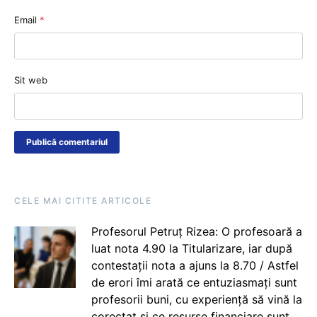
Email
*
Sit web
CELE MAI CITITE ARTICOLE
Profesorul Petruț Rizea: O profesoară a
luat nota 4.90 la Titularizare, iar după
contestații nota a ajuns la 8.70 / Astfel
de erori îmi arată ce entuziasmați sunt
profesorii buni, cu experiență să vină la
corectat și ce resurse financiare sunt