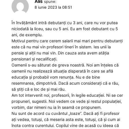
Alis
spune:
8 iunie 2023 la 08:51
În învățământ intră debutanți cu 3 ani, care nu vor putea
niciodată la liceu, sau cu 5 ani. Eu am fost debutant cu 5
ani, de exemplu.
Motivul pentru care cerem salarii mai mari pentru debutanți
este că nu mai vin profesori tineri în sistem. Ies unii la
pensie și alții nu mai vin. Din cauza asta avem atâția
pensionari și necalificați.
Oamenii s-au săturat de greva noastră. Noi am înțeles că
oamenii nu realizează situația disperată în care se află
educația și probabil vom renunța. Nu e de bine
resemnarea, dimpotrivă. Dacă acum considerați că e rău,
să știți că e loc de și mai rău.
Am tot intervenit noi, profesorii, în legile educației. Ni se cer
propuneri, sugestii. Noi vedem ce vede și restul populației,
vorbim, dar nimeni nu ia în seamă ce propunem.
Nu sunt de acord cu cuvântul „loaze”. Dacă ați fi profesor
ați vedea, totuși, că meseria asta este, totuși, că și cum ai
înota contra curentului. Copilul vine de acasă cu ideea că