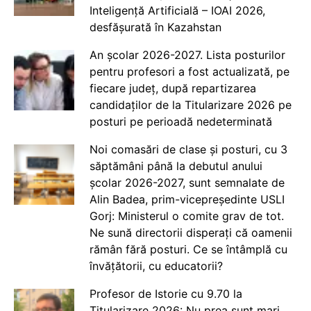
Inteligență Artificială – IOAI 2026,
desfășurată în Kazahstan
An școlar 2026-2027. Lista posturilor
pentru profesori a fost actualizată, pe
fiecare județ, după repartizarea
candidaților de la Titularizare 2026 pe
posturi pe perioadă nedeterminată
Noi comasări de clase și posturi, cu 3
săptămâni până la debutul anului
școlar 2026-2027, sunt semnalate de
Alin Badea, prim-vicepreședinte USLI
Gorj: Ministerul o comite grav de tot.
Ne sună directorii disperați că oamenii
rămân fără posturi. Ce se întâmplă cu
învățătorii, cu educatorii?
Profesor de Istorie cu 9.70 la
Titularizare 2026: Nu prea sunt mari