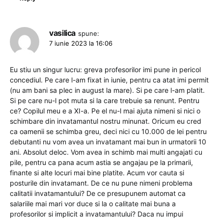
vasilica
spune:
7 iunie 2023 la 16:06
Eu stiu un singur lucru: greva profesorilor imi pune in pericol
concediul. Pe care l-am fixat in iunie, pentru ca atat imi permit
(nu am bani sa plec in august la mare). Si pe care l-am platit.
Si pe care nu-l pot muta si la care trebuie sa renunt. Pentru
ce? Copilul meu e a XI-a. Pe el nu-l mai ajuta nimeni si nici o
schimbare din invatamantul nostru minunat. Oricum eu cred
ca oamenii se schimba greu, deci nici cu 10.000 de lei pentru
debutanti nu vom avea un invatamant mai bun in urmatorii 10
ani. Absolut deloc. Vom avea in schimb mai multi angajati cu
pile, pentru ca pana acum astia se angajau pe la primarii,
finante si alte locuri mai bine platite. Acum vor cauta si
posturile din invatamant. De ce nu pune nimeni problema
calitatii invatamantului? De ce presupunem automat ca
salariile mai mari vor duce si la o calitate mai buna a
profesorilor si implicit a invatamantului? Daca nu impui