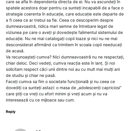
care se afla în dependenta directa de ei. Nu va ascundeți în
spatele acestora doar pentru ca sunteți incapabili de a face o
strategie coerenta în educație, care educație este departe de
a fi ceea ce ar trebui sa fie. Ceea ce descoperim despre
dumneavoastră, ridica mari semne de întrebare legat de
viziunea pe care o aveți și dovedește falimentul sistemului de
educație. Nu ne mai catalogați copii loaze și nici nu ne mai
desconsiderat afirmând ca trimitem în scoala copii needucați
de acasă.
Va recunoașteți cumva? Nici dumneavoastră nu ne respectați,
chiar deloc. Deci vedeți, cumva reacția este în lanț. Și noi
solicitam respect căci unii dintre noi au cu mult mai mulți ani
de studiu și chiar ne pasă.
Faceți cumva sa fim o societate funcțională și nu ceea ce
dovediți ca sunteți astazi: o masa de „adolescenți capriciosi”
care știți ca vreți cu efort minim și vreți acum și nu va
interesează cu ce mijloace sau cum.
Reply