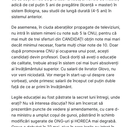
adică de cel puțin 5 ani de pregătire (licență + master) în
sistem Bologna, sau studii de lungă durată (4-5 ani) în
sistemul anterior.
De asemenea, în ciuda aberațiilor propagate de televiziuni,
nu intră în sistem nimeni cu note sub 5 la CNU, pentru că
mai mult de trei sferturi din CANDIDAȚI obțin note mai mari
decât minimul necesar, foarte mulți chiar note de 10. Doar
după promovarea CNU și ocuparea unui post, acești
candidați devin profesori. Dacă doriți să aveți o educație
de calitate, trebuie atrași în sistem cei mai buni absolvenți
ai învățământului superior. Cu salarii de livrator Glovo, nu
vor veni niciodată. Vor merge în start-up-ul despre care
vorbeați, unde primesc salarii de început cel puțin duble
față de ce ar primi în învățământ.
Legile educației au fost păstrate la secret luni întregi, unde
erați? Nu vă interesa discuția? Noi am încercat să
prezentăm puncte de vedere și amendamente, cu care d-
na ministru a umplut coșul de gunoi, păstrând în schimb
modificări sugerate de ONG-uri și HORECA mai degrabă.
Greva a debutat în 22 mai, ziua în care legile au intrat în