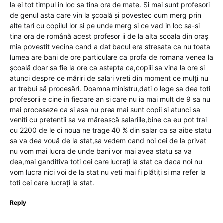
la ei tot timpul in loc sa tina ora de mate. Si mai sunt profesori
de genul asta care vin la școală și povestec cum merg prin
alte tari cu copilul lor si pe unde merg si ce vad in loc sa-si
tina ora de română acest profesor ii de la alta scoala din oraș
mia povestit vecina cand a dat bacul era stresata ca nu toata
lumea are bani de ore particulare ca profa de romana venea la
școală doar sa fie la ore ca astepta ca,copiii sa vina la ore si
atunci despre ce măriri de salari vreti din moment ce mulți nu
ar trebui să procesări. Doamna ministru,dati o lege sa dea toti
profesorii e cine in fiecare an si care nu ia mai mult de 9 sa nu
mai proceseze ca si asa nu prea mai sunt copii si atunci sa
veniti cu pretentii sa va mărească salariile,bine ca eu pot trai
cu 2200 de le ci noua ne trage 40 % din salar ca sa aibe statu
sa va dea vouă de la stat,sa vedem cand noi cei de la privat
nu vom mai lucra de unde bani vor mai avea statu sa va
dea,mai ganditiva toti cei care lucrați la stat ca daca noi nu
vom lucra nici voi de la stat nu veti mai fi plătiți si ma refer la
toti cei care lucrați la stat.
Reply