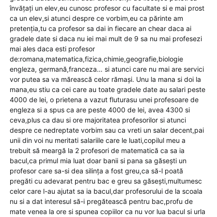
învățați un elev,eu cunosc profesor cu facultate si e mai prost
ca un elev,si atunci despre ce vorbim,eu ca părinte am
pretenția,tu ca profesor sa dai in fiecare an chear daca ai
gradele date si daca nu iei mai mult de 9 sa nu mai profesezi
mai ales daca esti profesor
de:romana,matematica,fizica,chimie,geografie,biologie
engleza, germană,franceza… si atunci care nu mai are servici
vor putea sa va mărească celor rămași. Unu la mana si doi la
mana,eu stiu ca cei care au toate gradele date au salari peste
4000 de lei, o prietena a vazut fluturasu unei profesoare de
engleza si a spus ca are peste 4000 de lei, avea 4300 si
ceva,plus ca dau si ore majoritatea profesorilor si atunci
despre ce nedreptate vorbim sau ca vreti un salar decent,pai
unii din voi nu meritati salariile care le luati,copilul meu a
trebuit să meargă la 2 profesori de matematică ca sa ia
bacul,ca primul mia luat doar banii si pana sa găsești un
profesor care sa-si dea silința a fost greu,ca să-l poată
pregăti cu adevarat pentru bac e greu sa găsești,multumesc
celor care l-au ajutat sa ia bacul,dar profesorului de la scoala
nu si a dat interesul să-i pregătească pentru bac,profu de
mate venea la ore si spunea copiilor ca nu vor lua bacul si urla