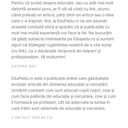
Pentru că scrieți despre educație, sau cu atât mai mult
datorită acestui lucru, ar fi util să citați cu link, atunci
când preluați un articol, părți dintr-un articol sau o idee
care v-a inspirat. Noi, la EduPedu.ro ne-am asumat
această conduită etică și sperăm că și publicațiile cu
mult mai multă experiență vor face la fel. Ne bucurăm
că găsiți subiecte interesante pe Edupedu.ro și suntem
siguri că înțelegeți rugămintea noastră de a cita sursa
(cu link), ca o declarație reciprocă de respect și
profesionalism. Vă mulțumim!
DESPRE NOI
EduPedu.ro este o publicație online care găzduiește
exclusiv articole din domeniul educației și cercetării.
Urmărim constant cum sunt educați copiii noștri, cine și
cum face politicile din educație și cercetare, cine și cum
îi formează pe profesori, cât de adecvate la lumea în
care trăim sunt sistemele de educație și cercetare.
CONTACT REDACȚIE