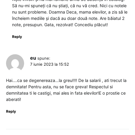
Să nu-mi spuneți că nu știați, că nu vă cred. Nici cu notele
nu sunt probleme. Doamna Deca, mama elevilor, a zis să le
încheiem mediile și dacă au doar două note. Are băiatul 2
note, presupun. Gata, rezolvat! Concediu plăcut!
Reply
eu
spune:
7 iunie 2023 la 15:52
Hai….ca se degenereaza…la greu!!!! De la salarii , ati trecut la
demnitate! Pentru asta, nu se face greva! Respectul si
demnitatea ti le castigi, mai ales in fata elevilor!E o prostie ce
aberati!
Reply