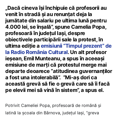
„Dacă cineva își închipuie că profesorii au
venit în stradă și au renunțat deja la
jumătate din salariu pe ultima lună pentru
4.000 lei, se înșală”, spune Camelia Popa,
profesoară în județul Iași, despre
obiectivele participării sale la protest, în
ultima ediție a
emisiunii “Timpul prezent” de
la Radio România Cultural
. Un alt profesor
ieșean, Emil Munteanu, a spus în aceeași
emisiune de marți că protestul merge mai
departe deoarece “atitudinea guvernanților
a fost una intolerabilă”. “Mi-aș dori ca
această grevă să fie o grevă care să îi facă
pe elevii mei să vină în sistem”, a spus el.
Potrivit Cameliei Popa, profesoară de română și
latină la școala din Bârnova, județul Iași, “greva