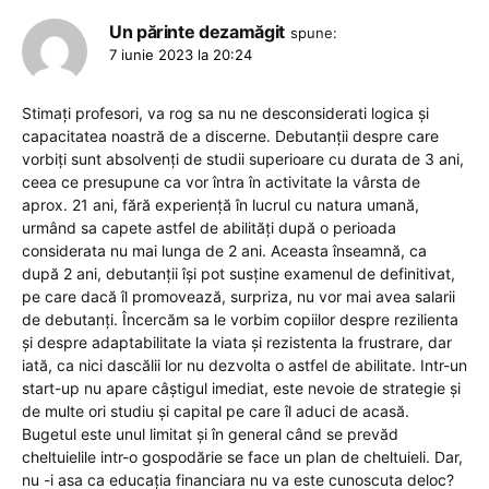
Un părinte dezamăgit
spune:
7 iunie 2023 la 20:24
Stimați profesori, va rog sa nu ne desconsiderati logica și
capacitatea noastră de a discerne. Debutanții despre care
vorbiți sunt absolvenți de studii superioare cu durata de 3 ani,
ceea ce presupune ca vor întra în activitate la vârsta de
aprox. 21 ani, fără experiență în lucrul cu natura umană,
urmând sa capete astfel de abilități după o perioada
considerata nu mai lunga de 2 ani. Aceasta înseamnă, ca
după 2 ani, debutanții își pot susține examenul de definitivat,
pe care dacă îl promovează, surpriza, nu vor mai avea salarii
de debutanți. Încercăm sa le vorbim copiilor despre rezilienta
și despre adaptabilitate la viata și rezistenta la frustrare, dar
iată, ca nici dascălii lor nu dezvolta o astfel de abilitate. Intr-un
start-up nu apare câștigul imediat, este nevoie de strategie și
de multe ori studiu și capital pe care îl aduci de acasă.
Bugetul este unul limitat și în general când se prevăd
cheltuielile intr-o gospodărie se face un plan de cheltuieli. Dar,
nu -i asa ca educația financiara nu va este cunoscuta deloc?