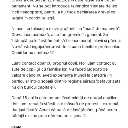
parlament. Nu se pot introduce revendicări legate de legi
încă neadoptate, pentru a nu risca declararea grevei ca
ilegală în condițiile legii.
Nimeni nu folosește elevii și părinții ca ”masă de manevră”.
Greva incomodează, asta fac grevele în general. Se
întâmplă ca în învățământ să fie incomodați elevii și părinții.
Nu vă văd îngrijorându-vă de situația familiilor profesorilor.
Copiii lor nu contează?
Luați contact doar cu propriul copil. Noi luăm contact cu
sute de copii ȘI cu familiile lor. Nu faceți judecăți de
valoare când nu aveți experiența muncii la catedră (în
particular într-o școală dintr-o regiune săracă/defavorizată,
nu din buricul capitalei).
După 18 ani în care ne-am lăsat mințiți de dragul copiilor
dvs. am trecut în sfârșit la o măsură de protest – extremă,
dar justificată. Acum vă pasă de învățământ, până acum
părinții nici nu prea dădeau pe la școală…
Reply