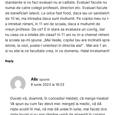
standarde si nu faci evaluari nu ai calitate. Evaluari facute nu
numai de catre colegii profesori, directori etc. Evaluari facute
de beneficiari (elevi). La orice fast food, daca iau un sandwich
de 10 lei, ma intreaba daca sunt multumit. Pe copilul meu nu l-
a intrebat nimeni, in 11 ani de scoala, daca e multumit de
vreun profesor. De ce? E in stare sa evalueze un covrig, dar
nu ceea ce a inteles din clasa? In 11 ani nu m-a chemat nimeni
la scoala sa-mi spuna: „Mai Vasile, copilul tau are inclinatii spre
istorie, ia vezi, poate-l orientezi in directia aia!” . Mai are 1 an
si nu stie la ce facultate vrea, in ce domeniu. Halal invatamant!
Reply
Alis
spune:
8 iunie 2023 la 19:23
Duceți-vă, doamnă, în concediu! Haideți, că merge treaba!
Vă spun eu cum fac elevii mei: mergeți la medic, vă dă
niște scutiri în mai, vă mai dă unele în iunie, mai faceți dvs
niște învoiri și nu mai rămâne urmă de absență în catalog.