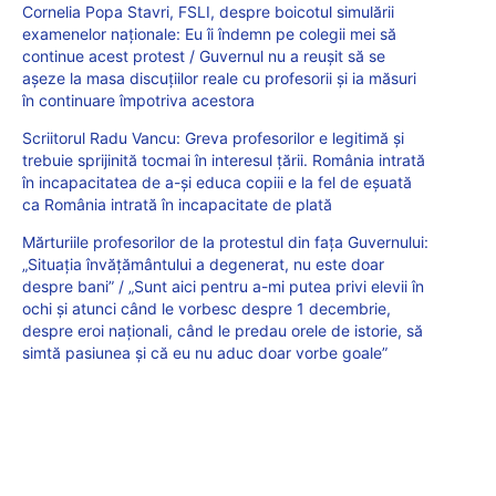
Cornelia Popa Stavri, FSLI, despre boicotul simulării
examenelor naționale: Eu îi îndemn pe colegii mei să
continue acest protest / Guvernul nu a reușit să se
așeze la masa discuțiilor reale cu profesorii și ia măsuri
în continuare împotriva acestora
Scriitorul Radu Vancu: Greva profesorilor e legitimă și
trebuie sprijinită tocmai în interesul țării. România intrată
în incapacitatea de a-și educa copiii e la fel de eșuată
ca România intrată în incapacitate de plată
Mărturiile profesorilor de la protestul din fața Guvernului:
„Situația învățământului a degenerat, nu este doar
despre bani” / „Sunt aici pentru a-mi putea privi elevii în
ochi și atunci când le vorbesc despre 1 decembrie,
despre eroi naționali, când le predau orele de istorie, să
simtă pasiunea și că eu nu aduc doar vorbe goale”