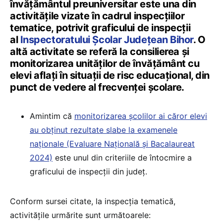
învățământul preuniversitar este una din
activitățile vizate în cadrul inspecțiilor
tematice, potrivit graficului de inspecții
al
Inspectoratului Școlar Județean Bihor
. O
altă activitate se referă la consilierea şi
monitorizarea unităţilor de învățământ cu
elevi aflaţi în situaţii de risc educaţional, din
punct de vedere al frecvenţei şcolare.
Amintim că
monitorizarea școlilor ai căror elevi
au obţinut rezultate slabe la examenele
naționale (Evaluare Națională și Bacalaureat
2024)
este unul din criteriile de întocmire a
graficului de inspecții din județ.
Conform sursei citate, la inspecția tematică,
activitățile urmărite sunt următoarele: