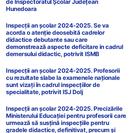
de Inspectoratul Școlar Județean
Hunedoara
Inspecții an școlar 2024-2025. Se va
acorda o atenție deosebită cadrelor
didactice debutante sau care
demonstrează aspecte deficitare in cadrul
demersului didactic, potrivit ISMB
Inspecții an școlar 2024-2025. Profesorii
cu rezultate slabe la examenele naționale
sunt vizați în cadrul inspecțiilor de
specialitate, potrivit ISJ Dolj
Inspecții an școlar 2024-2025. Precizările
Ministerului Educației pentru profesorii care
urmează să susțină inspecțiile pentru
gradele didactice, definitivat, precum și