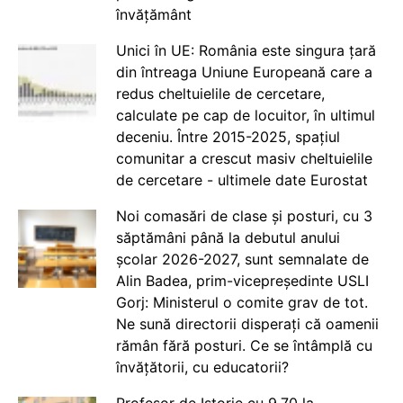
învățământ
Unici în UE: România este singura țară
din întreaga Uniune Europeană care a
redus cheltuielile de cercetare,
calculate pe cap de locuitor, în ultimul
deceniu. Între 2015-2025, spațiul
comunitar a crescut masiv cheltuielile
de cercetare - ultimele date Eurostat
Noi comasări de clase și posturi, cu 3
săptămâni până la debutul anului
școlar 2026-2027, sunt semnalate de
Alin Badea, prim-vicepreședinte USLI
Gorj: Ministerul o comite grav de tot.
Ne sună directorii disperați că oamenii
rămân fără posturi. Ce se întâmplă cu
învățătorii, cu educatorii?
Profesor de Istorie cu 9.70 la