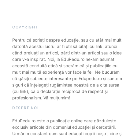
COPYRIGHT
Pentru că scrieți despre educație, sau cu atât mai mult
datorită acestui lucru, ar fi util să citați cu link, atunci
când preluați un articol, părți dintr-un articol sau o idee
care v-a inspirat. Noi, la EduPedu.ro ne-am asumat
această conduită etică și sperăm că și publicațiile cu
mult mai multă experiență vor face la fel. Ne bucurăm
că găsiți subiecte interesante pe Edupedu.ro și suntem
siguri că înțelegeți rugămintea noastră de a cita sursa
(cu link), ca o declarație reciprocă de respect și
profesionalism. Vă mulțumim!
DESPRE NOI
EduPedu.ro este o publicație online care găzduiește
exclusiv articole din domeniul educației și cercetării.
Urmărim constant cum sunt educați copiii noștri, cine și