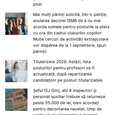
post
Mai mulți părinți solicită, într-o petiție,
anularea deciziei ISMB de a nu mai
acorda sumele pentru posturile la plata
cu ora din cadrul cluburilor copiilor:
Multe cercuri de activități extrașcolare
vor dispărea de la 1 septembrie, spun
părinții
Titularizare 2026. Astăzi, lista
posturilor pentru profesori va fi
actualizată, după repartizarea
candidaților pe posturi titularizabile
Șeful ISJ Gorj, alți 8 inspectori și
personal auxiliar trebuie să returneze
peste 55.000 de lei, bani acordați
pentru decontarea navetei, timp de
peste un an / Inspectorul general,