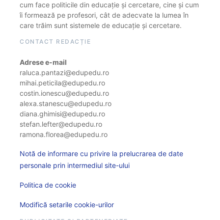
cum face politicile din educație și cercetare, cine și cum
îi formează pe profesori, cât de adecvate la lumea în
care trăim sunt sistemele de educație și cercetare.
CONTACT REDACȚIE
Adrese e-mail
raluca.pantazi@edupedu.ro
mihai.peticila@edupedu.ro
costin.ionescu@edupedu.ro
alexa.stanescu@edupedu.ro
diana.ghimisi@edupedu.ro
stefan.lefter@edupedu.ro
ramona.florea@edupedu.ro
Notă de informare cu privire la prelucrarea de date
personale prin intermediul site-ului
Politica de cookie
Modifică setarile cookie-urilor