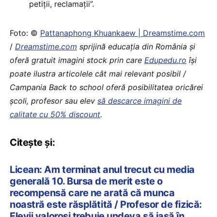
petiții, reclamații”.
Foto: ©
Pattanaphong Khuankaew | Dreamstime.com
/
Dreamstime.com
sprijină educaţia din România şi
oferă gratuit imagini stock prin care
Edupedu.ro
îşi
poate ilustra articolele cât mai relevant posibil /
Campania Back to school oferă posibilitatea oricărei
școli, profesor sau elev
să descarce imagini de
calitate cu 50% discount
.
Citește și:
Licean: Am terminat anul trecut cu media
generală 10. Bursa de merit este o
recompensă care ne arată că munca
noastră este răsplătită / Profesor de fizică:
Elevii valoroși trebuie undeva să iasă în