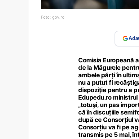
Foto: gov.ro
Adau
Comisia Europeană a 
de la Măgurele pentr
ambele părți în ultima
nu a putut fi recâștig
dispoziție pentru a pu
Edupedu.ro ministrul 
„totuși, un pas impor
că în discuțiile semi
după ce Consorțiul va
Consorțiu va fi pe ag
transmis pe 5 mai, î