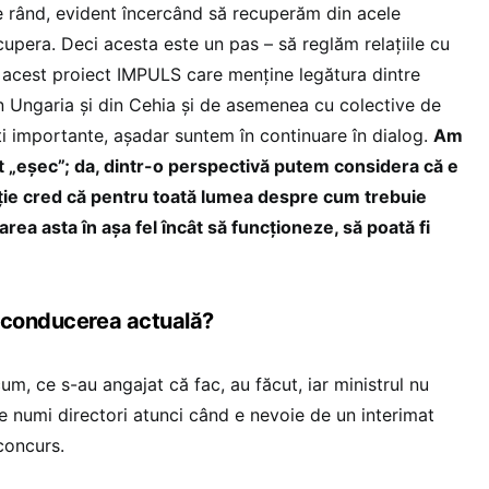
pe rând, evident încercând să recuperăm din acele
pera. Deci acesta este un pas – să reglăm relațiile cu
cest proiect IMPULS care menține legătura dintre
din Ungaria și din Cehia și de asemenea cu colective de
ți importante, așadar suntem în continuare în dialog.
Am
t „eșec”; da, dintr-o perspectivă putem considera că e
ecție cred că pentru toată lumea despre cum trebuie
rea asta în așa fel încât să funcționeze, să poată fi
 conducerea actuală?
um, ce s-au angajat că fac, au făcut, iar ministrul nu
e numi directori atunci când e nevoie de un interimat
concurs.