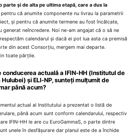
o parte și de alta pe ultima etapă, care a dus la
ă pentru că anumite componente nu livrau la parametrii
iect, și pentru că anumite termene au fost încălcate,
 au generat neîncredere. Noi ne-am angajat că o să ne
 respectăm calendarul și dacă ei pot lua asta ca premisă
arte din acest Consorțiu, mergem mai departe.
in toate părțile.
 conducerea actuală a IFIN-HH (Institutul de
 Hulubei) și ELI-NP, sunteți mulțumit de
imar până acum?
entul actual al Institutului a prezentat o listă de
derulare, până acum sunt conform calendarului, respectiv
care IFIN-HH le are cu EuroGammaS, o parte dintre
unt unele în desfășurare dar planul este de a închide