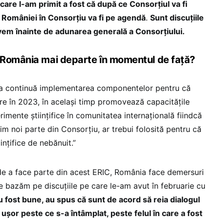
are l-am primit a fost că după ce Consorțiul va fi
i României în Consorțiu va fi pe agendă
.
Sunt discuțiile
avem înainte de adunarea generală a Consorțiului.
 România mai departe în momentul de față?
 continuă implementarea componentelor pentru că
re în 2023, în același timp promovează capacitățile
rimente științifice în comunitatea internațională fiindcă
fim noi parte din Consorțiu, ar trebui folosită pentru că
ințifice de nebănuit.”
de a face parte din acest ERIC, România face demersuri
ne bazăm pe discuțiile pe care le-am avut în februarie cu
au fost bune, au spus că sunt de acord să reia dialogul
ușor peste ce s-a întâmplat, peste felul în care a fost