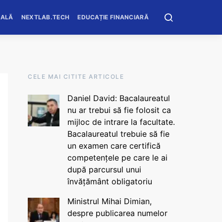
OALĂ
NEXTLAB.TECH
EDUCAȚIE FINANCIARĂ
CELE MAI CITITE ARTICOLE
Daniel David: Bacalaureatul
nu ar trebui să fie folosit ca
mijloc de intrare la facultate.
Bacalaureatul trebuie să fie
un examen care certifică
competențele pe care le ai
după parcursul unui
învățământ obligatoriu
Ministrul Mihai Dimian,
despre publicarea numelor