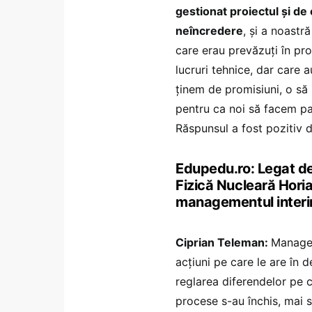
gestionat proiectul și de 
neîncredere
, și a noastr
care erau prevăzuți în pro
lucruri tehnice, dar care
ținem de promisiuni, o să
pentru ca noi să facem p
Răspunsul a fost pozitiv d
Edupedu.ro: Legat de
Fizică Nucleară Horia
managementul inter
Ciprian Teleman:
Managem
acțiuni pe care le are în 
reglarea diferendelor pe 
procese s-au închis, mai s