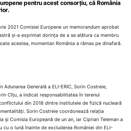
Europene pentru acest consorțiu, că România
ior.
uarie 2021 Comisiei Europene un memorandum aprobat
astră și-a exprimat dorința de a se alătura ca membru
toate acestea, momentan România a rămas pe dinafară.
n Adunarea Generală a ELI-ERIC, Sorin Costreie,
orin Cîțu, a indicat responsabilitatea în terenul
 conflictului din 2018 dintre institutele de fizică nucleară
e mentalități. Sorin Costreie coordonează relația
a și Comisia Europeană de un an, iar Ciprian Teleman a
ru cu o lună înainte de excluderea României din ELI-