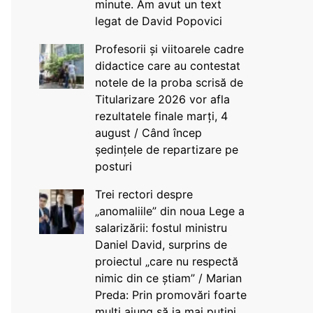
minute. Am avut un text
legat de David Popovici
Profesorii și viitoarele cadre
didactice care au contestat
notele de la proba scrisă de
Titularizare 2026 vor afla
rezultatele finale marți, 4
august / Când încep
ședințele de repartizare pe
posturi
Trei rectori despre
„anomaliile” din noua Lege a
salarizării: fostul ministru
Daniel David, surprins de
proiectul „care nu respectă
nimic din ce știam” / Marian
Preda: Prin promovări foarte
mulți ajung să ia mai puțini