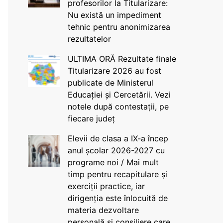
profesorilor la Titularizare:
Nu există un impediment
tehnic pentru anonimizarea
rezultatelor
ULTIMA ORĂ Rezultate finale
Titularizare 2026 au fost
publicate de Ministerul
Educației și Cercetării. Vezi
notele după contestații, pe
fiecare județ
Elevii de clasa a IX-a încep
anul școlar 2026-2027 cu
programe noi / Mai mult
timp pentru recapitulare și
exerciții practice, iar
dirigenția este înlocuită de
materia dezvoltare
personală și consiliere care