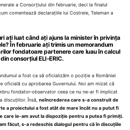
nerale a Consorțiului din februarie, deci la finalul
t cum comentează declarațiile lui Costreie, Teleman a
ați luat când ați ajuns la minister în privința
ele? În februarie ați trimis un memorandum
ilor fondatoare partenere care luau în calcul
din consorțiul ELI-ERIC.
dumul a fost ca să oficializăm o poziție a României
re oficială cu aprobarea Guvernului. Noi am mizat că
bru fondator-observator ceea ce nu ne-ar fi implicat
 discuțiilor. Însă,
neîncrederea care s-a construit de
te a proiectului a fost atât de mare încât nu a putut fi
e care le-am avut la dispoziție pentru a putea fi primiți.
am făcut, s-a redeschis dialogul pentru că în discuțiile