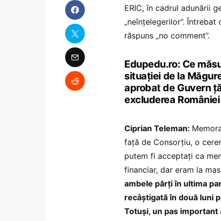
ERIC, în cadrul adunării ge
„neînțelegerilor”. Întreba
răspuns „no comment”.
Edupedu.ro: Ce măsuri 
situației de la Măgur
aprobat de Guvern țăr
excluderea României 
Ciprian Teleman:
Memoran
față de Consorțiu, o cere
putem fi acceptați ca mem
financiar, dar eram la masa
ambele părți în ultima par
recâștigată în două luni p
Totuși, un pas important 