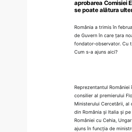
aprobarea Comisiei 
se poate alătura ulter
România a trimis în febr
de Guvern în care țara no
fondator-observator. Cu 
Cum s-a ajuns aici?
Reprezentantul României î
consilier al premierului Fl
Ministerului Cercetării, al
din România și Italia și p
României cu Cehia, Ungari
ajuns în funcția de minist