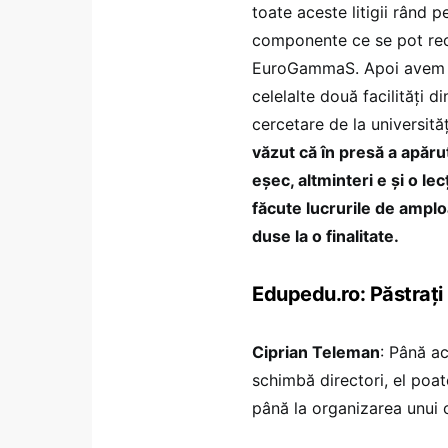
toate aceste litigii rând 
componente ce se pot recu
EuroGammaS. Apoi avem a
celelalte două facilități 
cercetare de la universită
văzut că în presă a apăru
eșec, altminteri e și o l
făcute lucrurile de amploa
duse la o finalitate.
Edupedu.ro: Păstrați
Ciprian Teleman
: Până ac
schimbă directori, el poat
până la organizarea unui 