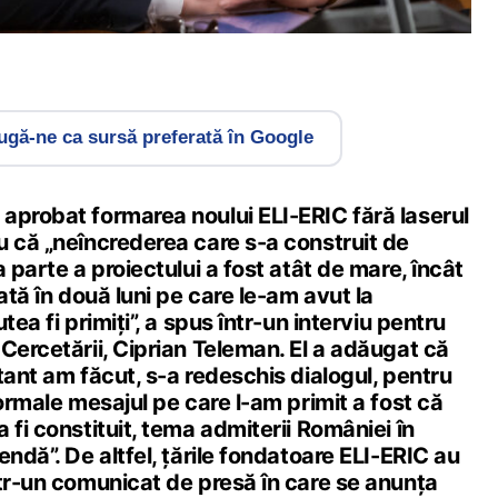
gă-ne ca sursă preferată în Google
aprobat formarea noului ELI-ERIC fără laserul
u că „neîncrederea care s-a construit de
 parte a proiectului a fost atât de mare, încât
ată în două luni pe care le-am avut la
tea fi primiți”, a spus într-un interviu pentru
Cercetării, Ciprian Teleman. El a adăugat că
tant am făcut, s-a redeschis dialogul, pentru
formale mesajul pe care l-am primit a fost că
 fi constituit, tema admiterii României în
endă”. De altfel, țările fondatoare ELI-ERIC au
ntr-un comunicat de presă în care se anunța