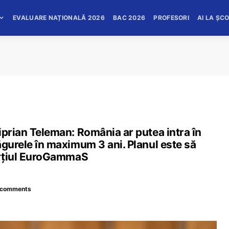
EVALUARE NAȚIONALĂ 2026
BAC 2026
PROFESORI
AI LA ȘC
iprian Teleman: România ar putea intra în
ăgurele în maximum 3 ani. Planul este să
sorțiul EuroGammaS
 comments