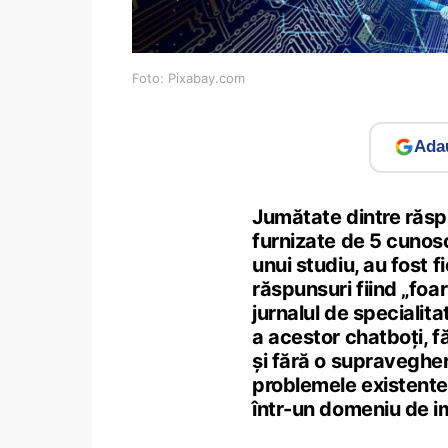
Foto: Pixabay.com
Adau
Jumătate dintre răspu
furnizate de 5 cunoscu
unui studiu, au fost f
răspunsuri fiind „foar
jurnalul de specialit
a acestor chatboți, f
și fără o supravegher
problemele existente
într-un domeniu de i