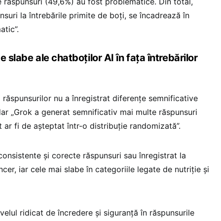
e răspunsuri (49,6%) au fost problematice. Din total,
suri la întrebările primite de boți, se încadrează în
atic”.
 slabe ale chatboților AI în fața întrebărilor
ea răspunsurilor nu a înregistrat diferențe semnificative
 dar „Grok a generat semnificativ mai multe răspunsuri
ar fi de așteptat într-o distribuție randomizată”.
consistente și corecte răspunsuri sau înregistrat la
ncer, iar cele mai slabe în categoriile legate de nutriție și
ivelul ridicat de încredere și siguranță în răspunsurile