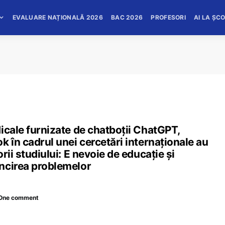
EVALUARE NAȚIONALĂ 2026
BAC 2026
PROFESORI
AI LA ȘC
icale furnizate de chatboții ChatGPT,
k în cadrul unei cercetări internaționale au
rii studiului: E nevoie de educație și
ncirea problemelor
One comment