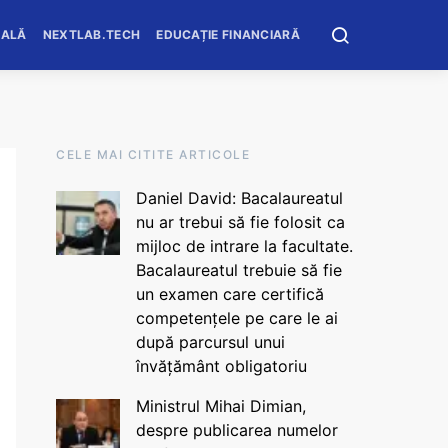
OALĂ
NEXTLAB.TECH
EDUCAȚIE FINANCIARĂ
CELE MAI CITITE ARTICOLE
Daniel David: Bacalaureatul
nu ar trebui să fie folosit ca
mijloc de intrare la facultate.
Bacalaureatul trebuie să fie
un examen care certifică
competențele pe care le ai
după parcursul unui
învățământ obligatoriu
Ministrul Mihai Dimian,
despre publicarea numelor