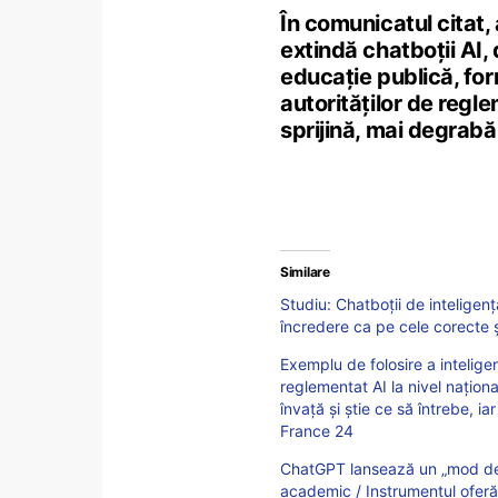
În comunicatul citat,
extindă chatboții AI,
educație publică, fo
autorităților de regl
sprijină, mai degrab
Similare
Studiu: Chatboții de inteligenț
încredere ca pe cele corecte ș
Exemplu de folosire a inteligenț
reglementat AI la nivel națion
învață și știe ce să întrebe, ia
France 24
ChatGPT lansează un „mod de s
academic / Instrumentul oferă 