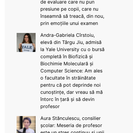
de evaluare care nu pun
presiune pe copii, care nu
înseamnă să treacă, din nou,
prin emoțiile unui examen
Andra-Gabriela Cîrstoiu,
elevă din Târgu Jiu, admisă
la Yale University cu o bursă
completă în Biofizică și
Biochimie Moleculară și
Computer Science: Am ales
o facultate în străinătate
pentru că pot deprinde noi
cunoștințe, dar vreau să mă
întorc în țară și să devin
profesor
Aura Stănculescu, consilier
școlar: Meseria de profesor
este un stres continuu și unii