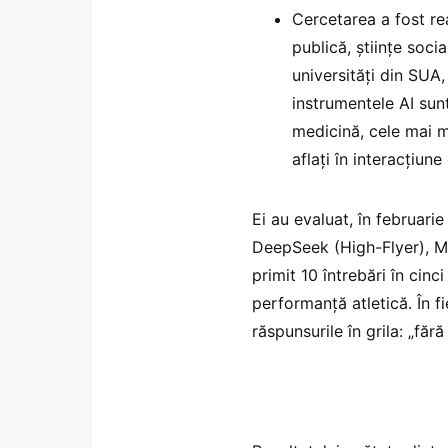
Cercetarea a fost re
publică, științe soci
universități din SUA,
instrumentele AI sunt
medicină, cele mai mu
aflați în interacțiu
Ei au evaluat, în februari
DeepSeek (High-Flyer), Me
primit 10 întrebări în cinci
performanță atletică. În f
răspunsurile în grila: „fă