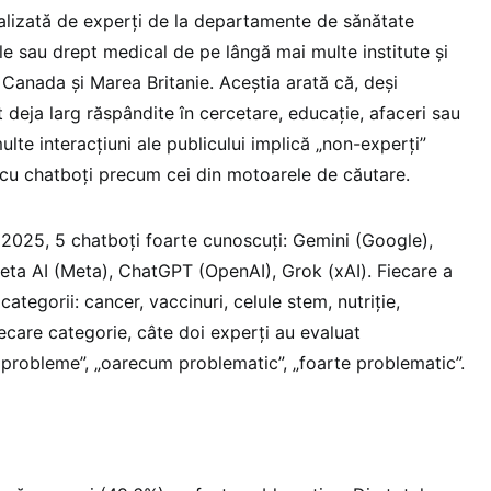
alizată de experți de la departamente de sănătate
ale sau drept medical de pe lângă mai multe institute și
 Canada și Marea Britanie. Aceștia arată că, deși
 deja larg răspândite în cercetare, educație, afaceri sau
lte interacțiuni ale publicului implică „non-experți”
ne cu chatboți precum cei din motoarele de căutare.
e 2025, 5 chatboți foarte cunoscuți: Gemini (Google),
ta AI (Meta), ChatGPT (OpenAI), Grok (xAI). Fiecare a
 categorii: cancer, vaccinuri, celule stem, nutriție,
iecare categorie, câte doi experți au evaluat
ră probleme”, „oarecum problematic”, „foarte problematic”.