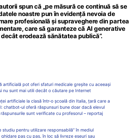
 autorii spun că „pe măsură ce continuă să se
 datele noastre pun în evidență nevoia de
rmare profesională și supraveghere din partea
ementare, care să garanteze că AI generative
ă decât erodează sănătatea publică”.
ă artificială pot oferi sfaturi medicale greșite cu aceeași
i nu sunt mai utili decât o căutare pe Internet
ei artificiale la clasă într-o școală din Italia, țară care a
al: chatbot-ul oferă răspunsuri bune doar dacă elevul
r răspunsurile sunt verificate cu profesorul – reportaj
tudiu pentru utilizare responsabilă” în mediul
ghidare pas cu pas, în loc să livreze eseuri sau