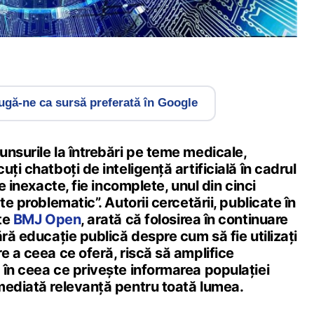
gă-ne ca sursă preferată în Google
nsurile la întrebări pe teme medicale,
ți chatboți de inteligență artificială în cadrul
ie inexacte, fie incomplete, unul din cinci
te problematic”. Autorii cercetării, publicate în
ate
BMJ Open
, arată că folosirea în continuare
ără educație publică despre cum să fie utilizați
e a ceea ce oferă, riscă să amplifice
 în ceea ce privește informarea populației
mediată relevanță pentru toată lumea.