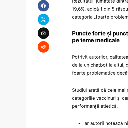
Rezultatul: jumătate dintr
19,6%, adică 1 din 5 răspun
categoria „foarte problem
Puncte forte și puncte
pe teme medicale
Potrivit autorilor, calitat
de la un chatbot la altul,
foarte problematice decât 
Studiul arată că cele mai 
categoriile vaccinuri și ca
performanță atletică.
Iar autorii notează n