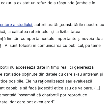
ă cazuri a existat un refuz de a răspunde (ambele în
ntare a studiului
, autorii arată: „constatările noastre cu
ică, la calitatea referințelor și la lizibilitatea
ență limitări comportamentale importante și nevoia de a
ii AI sunt folosiți în comunicarea cu publicul, pe teme
tboții nu accesează date în timp real, ci generează
 statistice obținute din datele cu care s-au antrenat și
tice posibile. Ele nu raționalizează sau evaluează
unt capabile să facă judecăți etice sau de valoare. (…)
amentală înseamnă că chatboții por reproduce
zate, dar care pot avea erori”.