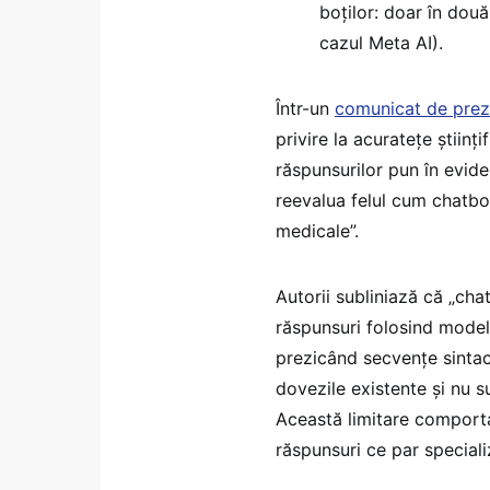
boților: doar în dou
cazul Meta AI).
Într-un
comunicat de preze
privire la acuratețe științif
răspunsurilor pun în evid
reevalua felul cum chatboț
medicale”.
Autorii subliniază că „cha
răspunsuri folosind modele
prezicând secvențe sintac
dovezile existente și nu s
Această limitare comport
răspunsuri ce par speciali