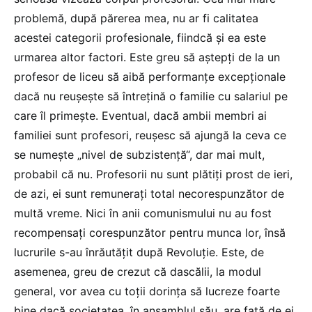
problemă, după părerea mea, nu ar fi calitatea
acestei categorii profesionale, fiindcă și ea este
urmarea altor factori. Este greu să aștepți de la un
profesor de liceu să aibă performanțe excepționale
dacă nu reușește să întrețină o familie cu salariul pe
care îl primește. Eventual, dacă ambii membri ai
familiei sunt profesori, reușesc să ajungă la ceva ce
se numește „nivel de subzistență“, dar mai mult,
probabil că nu. Profesorii nu sunt plătiți prost de ieri,
de azi, ei sunt remunerați total necorespunzător de
multă vreme. Nici în anii comunismului nu au fost
recompensați corespunzător pentru munca lor, însă
lucrurile s-au înrăutățit după Revoluție. Este, de
asemenea, greu de crezut că dascălii, la modul
general, vor avea cu toții dorința să lucreze foarte
bine dacă societatea, în ansamblul său, are față de ei