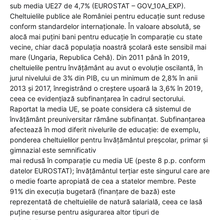
sub media UE27 de 4,7% (EUROSTAT – GOV_10A_EXP).
Cheltuielile publice ale României pentru educație sunt reduse
conform standardelor internaționale. În valoare absolută, se
alocă mai puțini bani pentru educație în comparație cu state
vecine, chiar dacă populația noastră școlară este sensibil mai
mare (Ungaria, Republica Cehă). Din 2011 până în 2019,
cheltuielile pentru învățământ au avut o evoluție oscilantă, în
jurul nivelului de 3% din PIB, cu un minimum de 2,8% în anii
2013 și 2017, înregistrând o creștere ușoară la 3,6% în 2019,
ceea ce evidențiază subfinanțarea în cadrul sectorului.
Raportat la media UE, se poate considera că sistemul de
învățământ preuniversitar rămâne subfinanțat. Subfinanțarea
afectează în mod diferit nivelurile de educație: de exemplu,
ponderea cheltuielilor pentru învățământul preșcolar, primar și
gimnazial este semnificativ
mai redusă în comparație cu media UE (peste 8 p.p. conform
datelor EUROSTAT); învățământul terțiar este singurul care are
o medie foarte apropiată de cea a statelor membre. Peste
91% din execuția bugetară (finanțare de bază) este
reprezentată de cheltuielile de natură salarială, ceea ce lasă
puține resurse pentru asigurarea altor tipuri de