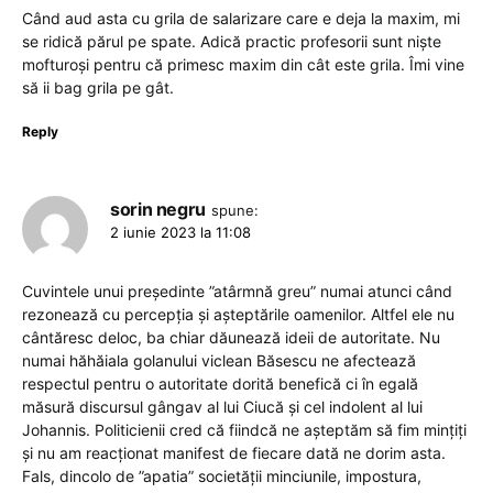
Când aud asta cu grila de salarizare care e deja la maxim, mi
se ridică părul pe spate. Adică practic profesorii sunt niște
mofturoși pentru că primesc maxim din cât este grila. Îmi vine
să ii bag grila pe gât.
Reply
sorin negru
spune:
2 iunie 2023 la 11:08
Cuvintele unui președinte ”atârmnă greu” numai atunci când
rezonează cu percepția și așteptările oamenilor. Altfel ele nu
cântăresc deloc, ba chiar dăunează ideii de autoritate. Nu
numai hăhăiala golanului viclean Băsescu ne afectează
respectul pentru o autoritate dorită benefică ci în egală
măsură discursul gângav al lui Ciucă și cel indolent al lui
Johannis. Politicienii cred că fiindcă ne așteptăm să fim mințiți
și nu am reacționat manifest de fiecare dată ne dorim asta.
Fals, dincolo de ”apatia” societății minciunile, impostura,