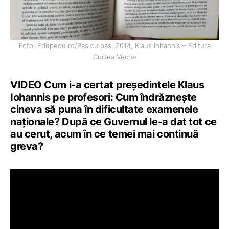
Foto: Edupedu.ro/Pas cu pas, 2014, Klaus Iohannis – Editura
Curtea Veche
VIDEO Cum i-a certat președintele Klaus
Iohannis pe profesori: Cum îndrăznește
cineva să puna în dificultate examenele
naționale? După ce Guvernul le-a dat tot ce
au cerut, acum în ce temei mai continuă
greva?