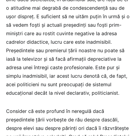
o atitudine mai degrabă de condescendență sau de
ușor dispreț. E suficient să ne uităm puțin în urmă și o
să vedem foști și actuali președinți sau foști prim-
miniștri care au rostit cuvinte negative la adresa
cadrelor didactice, lucru care este inadmisibil.
Președintele sau premierul țării noastre nu poate să
iasă la televizor și să facă afirmații depreciative la
adresa unei întregi caste profesionale. Este pur și
simplu inadmisibil, iar acest lucru denotă că, de fapt,
acei politicieni nu sunt preocupați de sistemul
educațional decât la nivel declarativ, politicianist.
Consider că este profund în neregulă dacă
președintele țării vorbește de rău despre dascăli,
despre elevi sau despre părinți ori dacă îi răzvrătește