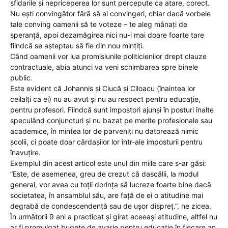
sfidarile și nepriceperea lor sunt percepute ca atare, corect.
Nu ești convingător fără să ai convingeri, chiar dacă vorbele
tale conving oamenii să te voteze – te aleg mânați de
speranță, apoi dezamăgirea nici nu-i mai doare foarte tare
fiindcă se așteptau să fie din nou mințiți.
Când oamenii vor lua promisiunile politicienilor drept clauze
contractuale, abia atunci va veni schimbarea spre binele
public.
Este evident că Johannis și Ciucă și Ciloacu (înaintea lor
ceilalți ca ei) nu au avut și nu au respect pentru educație,
pentru profesori. Fiindcă sunt impostori ajunși în posturi înalte
speculând conjuncturi și nu bazat pe merite profesionale sau
academice, în mintea lor de parveniți nu datorează nimic
școlii, ci poate doar cârdașilor lor într-ale imposturii pentru
înavuțire.
Exemplul din acest articol este unul din miile care s-ar găsi:
”Este, de asemenea, greu de crezut că dascălii, la modul
general, vor avea cu toții dorința să lucreze foarte bine dacă
societatea, în ansamblul său, are față de ei o atitudine mai
degrabă de condescendență sau de ușor dispreț.”, ne zicea.
În următorii 9 ani a practicat și girat aceeași atitudine, altfel nu
ar fi promulgat bugete de avarie pentru educație în fiecare an.