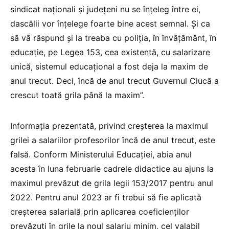
sindicat naționali și județeni nu se înțeleg între ei,
dascălii vor înțelege foarte bine acest semnal. Și ca
să vă răspund și la treaba cu poliția, în învățământ, în
educație, pe Legea 153, cea existentă, cu salarizare
unică, sistemul educațional a fost deja la maxim de
anul trecut. Deci, încă de anul trecut Guvernul Ciucă a
crescut toată grila până la maxim”.
Informația prezentată, privind creșterea la maximul
grilei a salariilor profesorilor încă de anul trecut, este
falsă. Conform Ministerului Educației, abia anul
acesta în luna februarie cadrele didactice au ajuns la
maximul prevăzut de grila legii 153/2017 pentru anul
2022. Pentru anul 2023 ar fi trebui să fie aplicată
creșterea salarială prin aplicarea coeficienților
prevăzuți în grile la noul salariu minim, cel valabil