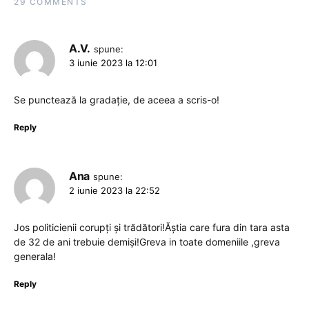
29 COMMENTS
A.V.
spune:
3 iunie 2023 la 12:01
Se punctează la gradație, de aceea a scris-o!
Reply
Ana
spune:
2 iunie 2023 la 22:52
Jos politicienii corupți și trădători!Ăștia care fura din tara asta
de 32 de ani trebuie demiși!Greva in toate domeniile ,greva
generala!
Reply