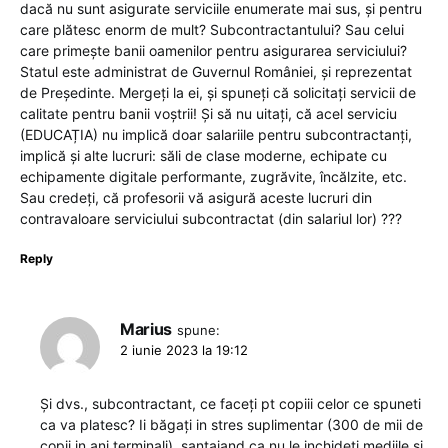
dacă nu sunt asigurate serviciile enumerate mai sus, și pentru
care plătesc enorm de mult? Subcontractantului? Sau celui
care primește banii oamenilor pentru asigurarea serviciului?
Statul este administrat de Guvernul României, și reprezentat
de Președinte. Mergeți la ei, și spuneți că solicitați servicii de
calitate pentru banii voștrii! Și să nu uitați, că acel serviciu
(EDUCAȚIA) nu implică doar salariile pentru subcontractanți,
implică și alte lucruri: săli de clase moderne, echipate cu
echipamente digitale performante, zugrăvite, încălzite, etc.
Sau credeți, că profesorii vă asigură aceste lucruri din
contravaloare serviciului subcontractat (din salariul lor) ???
Reply
Marius
spune:
2 iunie 2023 la 19:12
Și dvs., subcontractant, ce faceți pt copiii celor ce spuneti
ca va platesc? Ii băgați in stres suplimentar (300 de mii de
copii in ani terminali), șantajand ca nu le inchideti mediile și