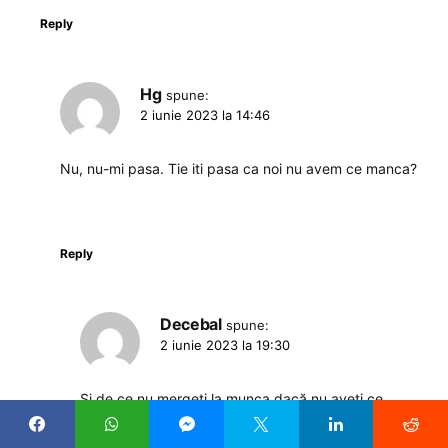
Reply
Hg
spune:
2 iunie 2023 la 14:46
Nu, nu-mi pasa. Tie iti pasa ca noi nu avem ce manca?
Reply
Decebal
spune:
2 iunie 2023 la 19:30
Și de ce nu mergeti la munca dacă nu aveți ce
mânca? Va recomand sa mergeti la privat dacă
apreciați ca e mai bine. Munca nu omoară pe nimeni!