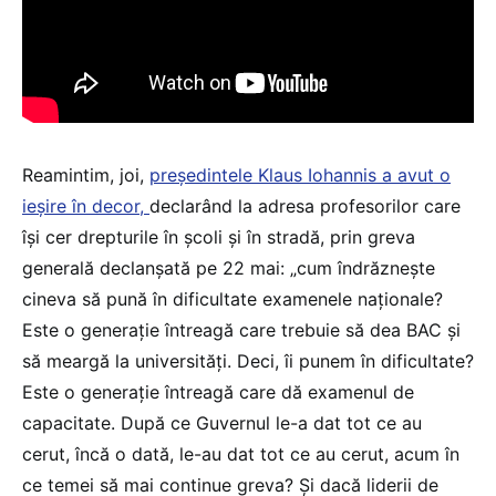
Reamintim, joi,
președintele Klaus Iohannis a avut o
ieșire în decor,
declarând la adresa profesorilor care
își cer drepturile în școli și în stradă, prin greva
generală declanșată pe 22 mai: „cum îndrăznește
cineva să pună în dificultate examenele naționale?
Este o generație întreagă care trebuie să dea BAC și
să meargă la universități. Deci, îi punem în dificultate?
Este o generație întreagă care dă examenul de
capacitate. După ce Guvernul le-a dat tot ce au
cerut, încă o dată, le-au dat tot ce au cerut, acum în
ce temei să mai continue greva? Și dacă liderii de