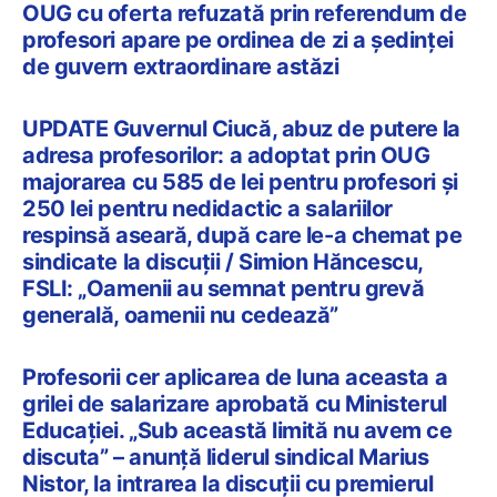
OUG cu oferta refuzată prin referendum de
profesori apare pe ordinea de zi a ședinței
de guvern extraordinare astăzi
UPDATE Guvernul Ciucă, abuz de putere la
adresa profesorilor: a adoptat prin OUG
majorarea cu 585 de lei pentru profesori și
250 lei pentru nedidactic a salariilor
respinsă aseară, după care le-a chemat pe
sindicate la discuții / Simion Hăncescu,
FSLI: „Oamenii au semnat pentru grevă
generală, oamenii nu cedează”
Profesorii cer aplicarea de luna aceasta a
grilei de salarizare aprobată cu Ministerul
Educației. „Sub această limită nu avem ce
discuta” – anunță liderul sindical Marius
Nistor, la intrarea la discuții cu premierul