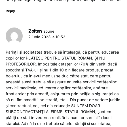
Reply
Zoltan
spune:
2 iunie 2023 la 10:53
Părinții și societatea trebuie să înțeleagă, că pentru educarea
copiilor lor PLĂTESC PENTRU STATUL ROMÂN, ȘI NU
PROFESORILOR. Impozitele cetățenilor (70% din venit, dacă
socotim și TVA-ul, și nu 1 din 10 din fiecare produs, predat
boierului, ca în evul mediu) se duc către stat, care pentru
această sumă trebuie să asigure anumite servicii cetățenilor:
servicii medicale, educarea copiilor cetățenilor, apărare
frontierelor prin armată, asigurarea prin poliție a siguranței ca
să nu fim omorâții pe stradă, etc… Din punct de vedere juridic
și contractual, noi, cei din educație SUNTEM DOAR
SUBCONTRACTANȚI AI FIRMEI STATUL ROMÂN, șuntem
plătiți de stat în vederea realizării anumitor sarcini în locul
statului. Adică la cine trebuie să urle părinții și societatea,