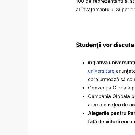
100 de reprezentanți ai s
al Învățământului Superior
Studenții vor discuta
inițiativa universită
universitare
anunțate 
care urmează să se m
Convenția Globală 
Campania Globală pen
a crea o
rețea de ac
Alegerile pentru Par
față de viitorii eur