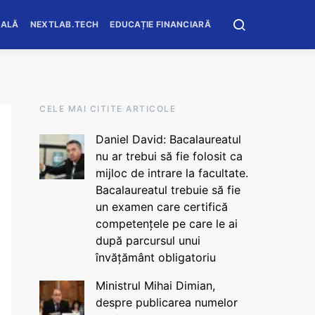
OALĂ
NEXTLAB.TECH
EDUCAȚIE FINANCIARĂ
CELE MAI CITITE ARTICOLE
Daniel David: Bacalaureatul
nu ar trebui să fie folosit ca
mijloc de intrare la facultate.
Bacalaureatul trebuie să fie
un examen care certifică
competențele pe care le ai
după parcursul unui
învățământ obligatoriu
Ministrul Mihai Dimian,
despre publicarea numelor