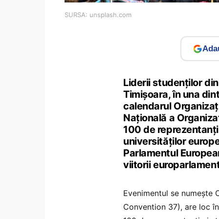
SURSA: unsplash.com
Adau
Liderii studenților di
Timișoara, în una din
calendarul Organizați
Națională a Organiza
100 de reprezentanți 
universităților europ
Parlamentul European ș
viitorii europarlamen
Evenimentul se numește C
Convention 37), are loc î