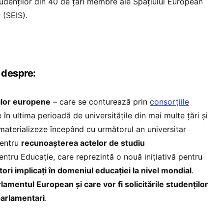
tudenților din 40 de țări membre ale Spațiului European
 (SEIS).
 despre:
ților europene
– care se conturează prin
consorțiile
în ultima perioadă de universitățile din mai multe țări și
aterializeze începând cu următorul an universitar
pentru
recunoașterea actelor de studiu
tru Educație, care reprezintă o nouă inițiativă pentru
tori implicați în domeniul educației la nivel mondial
.
lamentul European și care vor fi solicitările studenților
oparlamentari
.