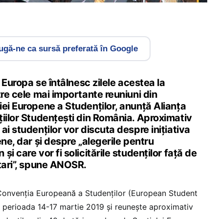
gă-ne ca sursă preferată în Google
n Europa se întâlnesc zilele acestea la
tre cele mai importante reuniuni din
ei Europene a Studenților, anunță Alianța
țiilor Studențești din România. Aproximativ
ai studenților vor discuta despre inițiativa
ene, dar și despre „alegerile pentru
i care vor fi solicitările studenților față de
tari”, spune ANOSR.
onvenția Europeană a Studenților (European Student
n perioada 14-17 martie 2019 și reunește aproximativ