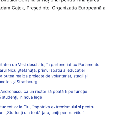
 Adam Gajek, Președinte, Organizația Europeană a
itatea de Vest deschide, în parteneriat cu Parlamentul
rul Nicu Ștefănuță, primul spațiu al educației
r putea realiza proiecte de voluntariat, stagii și
uxelles și Strasbourg
i Andronescu ca un rector să poată fi pe funcție
studenți, în noua lege
tudenților la Cluj, împotriva extremismului și pentru
: „Studenți din toată țara, uniți pentru viitor”