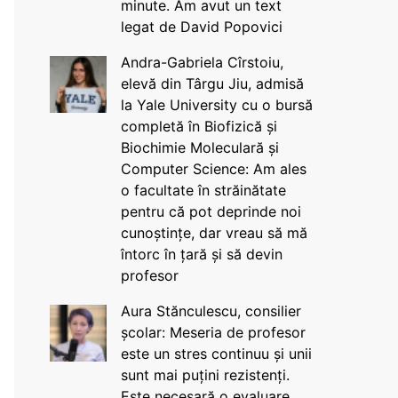
minute. Am avut un text
legat de David Popovici
Andra-Gabriela Cîrstoiu,
elevă din Târgu Jiu, admisă
la Yale University cu o bursă
completă în Biofizică și
Biochimie Moleculară și
Computer Science: Am ales
o facultate în străinătate
pentru că pot deprinde noi
cunoștințe, dar vreau să mă
întorc în țară și să devin
profesor
Aura Stănculescu, consilier
școlar: Meseria de profesor
este un stres continuu și unii
sunt mai puțini rezistenți.
Este necesară o evaluare