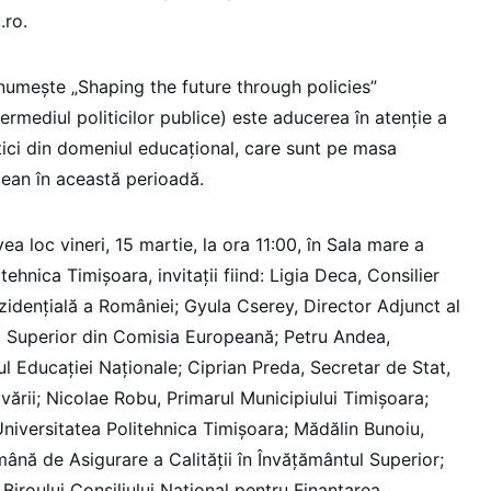
.ro.
 numește „Shaping the future through policies”
termediul politicilor publice) este aducerea în atenție a
tici din domeniul educațional, care sunt pe masa
pean în această perioadă.
ea loc vineri, 15 martie, la ora 11:00, în Sala mare a
itehnica Timișoara, invitații fiind: Ligia Deca, Consilier
zidențială a României; Gyula Cserey, Director Adjunct al
t Superior din Comisia Europeană; Petru Andea,
ul Educației Naționale; Ciprian Preda, Secretar de Stat,
ovării; Nicolae Robu, Primarul Municipiului Timișoara;
Universitatea Politehnica Timișoara; Mădălin Bunoiu,
nă de Asigurare a Calității în Învățământul Superior;
Biroului Consiliului Național pentru Finanțarea