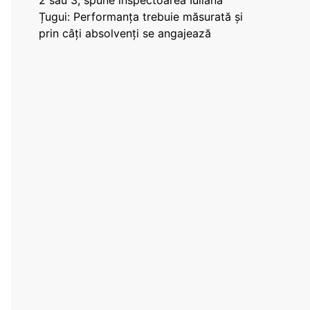
2 sau 3, spune inspectoarea Iuliana
Țugui: Performanța trebuie măsurată și
prin câți absolvenți se angajează