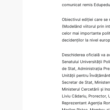
comunicat remis Edupedu
Obiectivul ediției care se
(Modelând viitorul prin in
celor mai importante poli
decidenților la nivel euro
Deschiderea oficială va av
Senatului Universității Pol
de Stat, Administrația Pre
Unității pentru Învățămân
Secretar de Stat, Minister
Ministerul Cercetării și In
Liviu Cădariu, Prorector, 
Reprezentant Agenția Româ
Marilen Pirtea, Membru al 