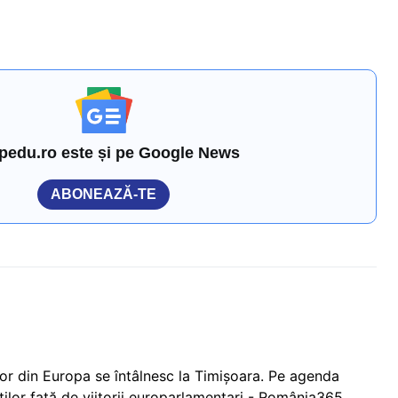
pedu.ro este și pe Google News
ABONEAZĂ-TE
ilor din Europa se întâlnesc la Timișoara. Pe agenda
enților față de viitorii europarlamentari - România365