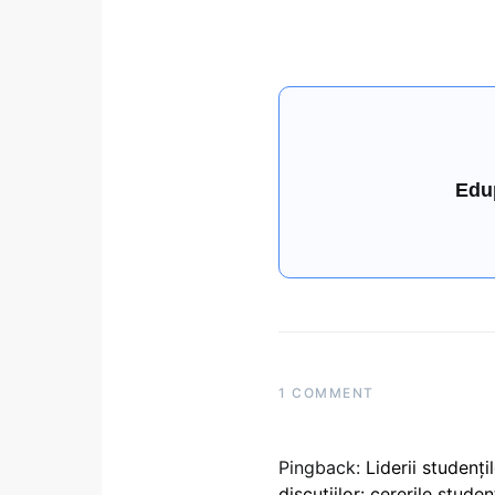
Edu
1 COMMENT
Pingback:
Liderii studenț
discuțiilor: cererile stud