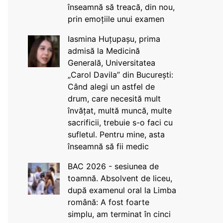
înseamnă să treacă, din nou,
prin emoțiile unui examen
Iasmina Huțupașu, prima
admisă la Medicină
Generală, Universitatea
„Carol Davila” din București:
Când alegi un astfel de
drum, care necesită mult
învățat, multă muncă, multe
sacrificii, trebuie s-o faci cu
sufletul. Pentru mine, asta
înseamnă să fii medic
BAC 2026 - sesiunea de
toamnă. Absolvent de liceu,
după examenul oral la Limba
română: A fost foarte
simplu, am terminat în cinci