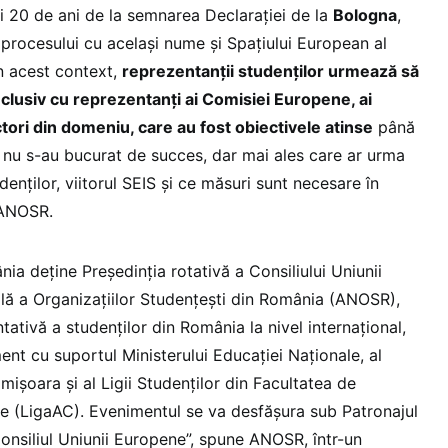
ni 20 de ani de la semnarea Declarației de la
Bologna
,
 procesului cu același nume și Spațiului European al
În acest context,
reprezentanții studenților urmează să
inclusiv cu reprezentanți ai Comisiei Europene, ai
 actori din domeniu, care au fost obiectivele atinse
până
 nu s-au bucurat de succes, dar mai ales care ar urma
denților, viitorul SEIS și ce măsuri sunt necesare în
 ANOSR.
a deține Președinția rotativă a Consiliului Uniunii
lă a Organizațiilor Studențești din România (ANOSR),
tativă a studenților din România la nivel internațional,
nt cu suportul Ministerului Educației Naționale, al
imișoara și al Ligii Studenților din Facultatea de
e (LigaAC). Evenimentul se va desfășura sub Patronajul
Consiliul Uniunii Europene”, spune ANOSR, într-un