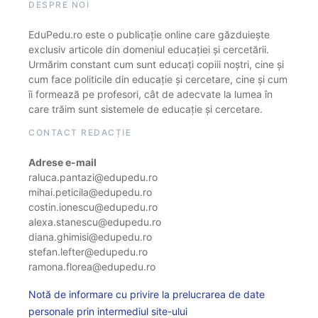
DESPRE NOI
EduPedu.ro este o publicație online care găzduiește
exclusiv articole din domeniul educației și cercetării.
Urmărim constant cum sunt educați copiii noștri, cine și
cum face politicile din educație și cercetare, cine și cum
îi formează pe profesori, cât de adecvate la lumea în
care trăim sunt sistemele de educație și cercetare.
CONTACT REDACȚIE
Adrese e-mail
raluca.pantazi@edupedu.ro
mihai.peticila@edupedu.ro
costin.ionescu@edupedu.ro
alexa.stanescu@edupedu.ro
diana.ghimisi@edupedu.ro
stefan.lefter@edupedu.ro
ramona.florea@edupedu.ro
Notă de informare cu privire la prelucrarea de date
personale prin intermediul site-ului