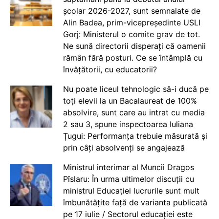
școlar 2026-2027, sunt semnalate de
Alin Badea, prim-vicepreședinte USLI
Gorj: Ministerul o comite grav de tot.
Ne sună directorii disperați că oamenii
rămân fără posturi. Ce se întâmplă cu
învățătorii, cu educatorii?
Nu poate liceul tehnologic să-i ducă pe
toți elevii la un Bacalaureat de 100%
absolvire, sunt care au intrat cu media
2 sau 3, spune inspectoarea Iuliana
Țugui: Performanța trebuie măsurată și
prin câți absolvenți se angajează
Ministrul interimar al Muncii Dragos
Pîslaru: În urma ultimelor discuții cu
ministrul Educației lucrurile sunt mult
îmbunătățite față de varianta publicată
pe 17 iulie / Sectorul educației este