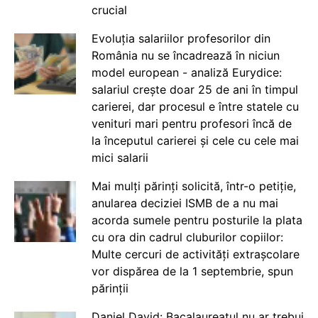
crucial
Evoluția salariilor profesorilor din
România nu se încadrează în niciun
model european - analiză Eurydice:
salariul crește doar 25 de ani în timpul
carierei, dar procesul e între statele cu
venituri mari pentru profesori încă de
la începutul carierei și cele cu cele mai
mici salarii
Mai mulți părinți solicită, într-o petiție,
anularea deciziei ISMB de a nu mai
acorda sumele pentru posturile la plata
cu ora din cadrul cluburilor copiilor:
Multe cercuri de activități extrașcolare
vor dispărea de la 1 septembrie, spun
părinții
Daniel David: Bacalaureatul nu ar trebui