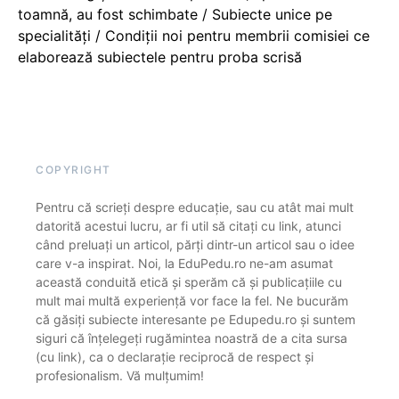
toamnă, au fost schimbate / Subiecte unice pe
specialități / Condiții noi pentru membrii comisiei ce
elaborează subiectele pentru proba scrisă
COPYRIGHT
Pentru că scrieți despre educație, sau cu atât mai mult
datorită acestui lucru, ar fi util să citați cu link, atunci
când preluați un articol, părți dintr-un articol sau o idee
care v-a inspirat. Noi, la EduPedu.ro ne-am asumat
această conduită etică și sperăm că și publicațiile cu
mult mai multă experiență vor face la fel. Ne bucurăm
că găsiți subiecte interesante pe Edupedu.ro și suntem
siguri că înțelegeți rugămintea noastră de a cita sursa
(cu link), ca o declarație reciprocă de respect și
profesionalism. Vă mulțumim!