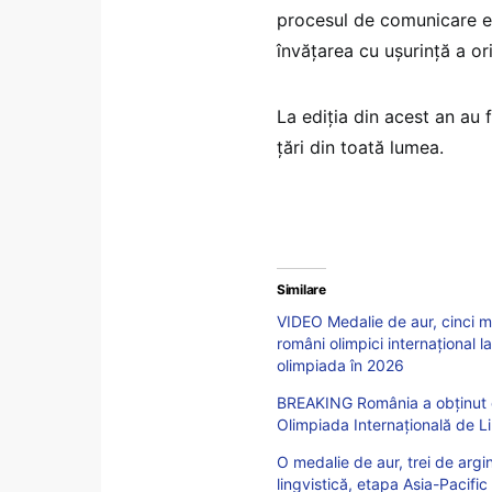
procesul de comunicare ex
învăţarea cu uşurinţă a ori
La ediţia din acest an au
ţări din toată lumea.
Similare
VIDEO Medalie de aur, cinci m
români olimpici internațional 
olimpiada în 2026
BREAKING România a obținut o 
Olimpiada Internațională de 
O medalie de aur, trei de argin
lingvistică, etapa Asia-Pacific