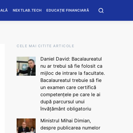
OALĂ
NEXTLAB.TECH
EDUCAȚIE FINANCIARĂ
CELE MAI CITITE ARTICOLE
Daniel David: Bacalaureatul
nu ar trebui să fie folosit ca
mijloc de intrare la facultate.
Bacalaureatul trebuie să fie
un examen care certifică
competențele pe care le ai
după parcursul unui
învățământ obligatoriu
Ministrul Mihai Dimian,
despre publicarea numelor