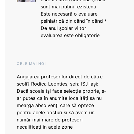
sunt mai puțini rezistenți.
Este necesară o evaluare
psihiatrică din când în când /
De anul școlar viitor
evaluarea este obligatorie
CELE MAI NOI
Angajarea profesorilor direct de către
școli? Rodica Leontieș, șefa ISJ Iași:
Dacă școala își face selecție proprie, s-
ar putea ca în anumite localități să nu
meargă absolvenți care să opteze
pentru acele posturi și să avem un
număr mai mare de profesori
necalificați în acele zone