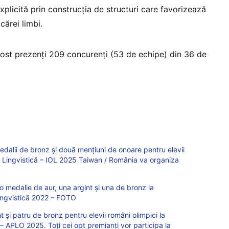
plicită prin construcţia de structuri care favorizează
cărei limbi.
 fost prezenți 209 concurenţi (53 de echipe) din 36 de
edalii de bronz și două mențiuni de onoare pentru elevii
la Lingvistică – IOL 2025 Taiwan / România va organiza
medalie de aur, una argint și una de bronz la
Lingvistică 2022 – FOTO
t și patru de bronz pentru elevii români olimpici la
 – APLO 2025. Toți cei opt premianți vor participa la