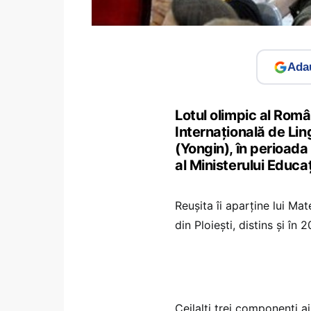
Adau
Lotul olimpic al Româ
Internațională de Lin
(Yongin), în perioada
al Ministerului Educaț
Reușita îi aparține lui Ma
din Ploiești, distins și în
Ceilalți trei componenți a