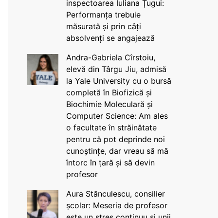
inspectoarea Iuliana Țugui:
Performanța trebuie
măsurată și prin câți
absolvenți se angajează
Andra-Gabriela Cîrstoiu,
elevă din Târgu Jiu, admisă
la Yale University cu o bursă
completă în Biofizică și
Biochimie Moleculară și
Computer Science: Am ales
o facultate în străinătate
pentru că pot deprinde noi
cunoștințe, dar vreau să mă
întorc în țară și să devin
profesor
Aura Stănculescu, consilier
școlar: Meseria de profesor
este un stres continuu și unii