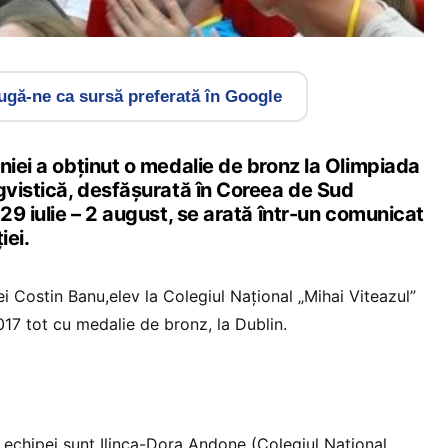
gă-ne ca sursă preferată în Google
niei a obținut o medalie de bronz la Olimpiada
gvistică, desfăşurată în Coreea de Sud
 29 iulie – 2 august, se arată într-un comunicat
iei.
tei Costin Banu,elev la Colegiul Național „Mihai Viteazul”
 2017 tot cu medalie de bronz, la Dublin.
i echipei sunt Ilinca-Dora Andone (Colegiul Național