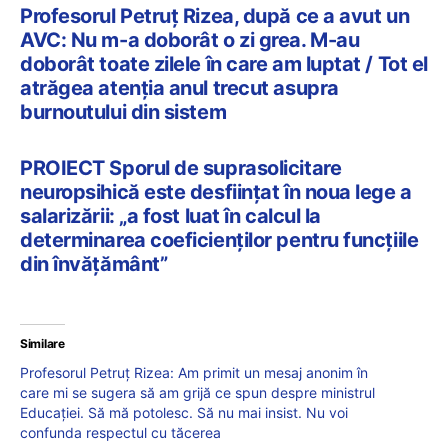
Profesorul Petruț Rizea, după ce a avut un
AVC: Nu m-a doborât o zi grea. M-au
doborât toate zilele în care am luptat / Tot el
atrăgea atenția anul trecut asupra
burnoutului din sistem
PROIECT Sporul de suprasolicitare
neuropsihică este desființat în noua lege a
salarizării: „a fost luat în calcul la
determinarea coeficienților pentru funcțiile
din învățământ”
Similare
Profesorul Petruț Rizea: Am primit un mesaj anonim în
care mi se sugera să am grijă ce spun despre ministrul
Educației. Să mă potolesc. Să nu mai insist. Nu voi
confunda respectul cu tăcerea