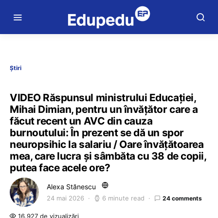
Știri
VIDEO Răspunsul ministrului Educației,
Mihai Dimian, pentru un învățător care a
făcut recent un AVC din cauza
burnoutului: În prezent se dă un spor
neuropsihic la salariu / Oare învățătoarea
mea, care lucra și sâmbăta cu 38 de copii,
putea face acele ore?
Alexa Stănescu
24 mai 2026
6 minute read
24 comments
16.927 de vizualizări