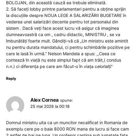
BOLOJAN, din această cauză ea trebuie eliminată.
2. Să faceți lobby printre parlamentari pentru a obține sprijin
la discuțiile despre NOUA LEGE A SALARIZĂRII BUGETARE în
vederea unei salarizări decente pentru tot personalul din
sistem . Dacă veți face acest lucru vă asigur că imaginea
dumneavoastră ca om , cadru didactic, MINISTRU , se va
îmbunătăți foarte mult. Gândiți-vă că „Un ministru este amintit
nu pentru durata mandatului, ci pentru schimbările pozitive pe
care le lasă în urmă.” Nelson Mandela a spus: ,,Ceea ce
contează în viață nu este simplul fapt că am trăit,( condus
n.n.) ci diferența pe care am făcut-o în viața celorlalți”
Reply
Alex Cornea
spune:
25 mai 2026 la 00:18
Domnul ministru uita ca un muncitor necalificat in Romania de
exemplu cere pe o baie 8000 RON mana de lucru si face cam
2 astfel de bai pe luna. Un profesor castiga sub jumatate fata