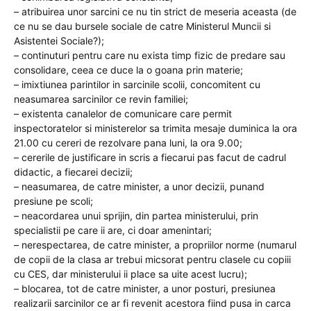
– atribuirea unor sarcini ce nu tin strict de meseria aceasta (de
ce nu se dau bursele sociale de catre Ministerul Muncii si
Asistentei Sociale?);
– continuturi pentru care nu exista timp fizic de predare sau
consolidare, ceea ce duce la o goana prin materie;
– imixtiunea parintilor in sarcinile scolii, concomitent cu
neasumarea sarcinilor ce revin familiei;
– existenta canalelor de comunicare care permit
inspectoratelor si ministerelor sa trimita mesaje duminica la ora
21.00 cu cereri de rezolvare pana luni, la ora 9.00;
– cererile de justificare in scris a fiecarui pas facut de cadrul
didactic, a fiecarei decizii;
– neasumarea, de catre minister, a unor decizii, punand
presiune pe scoli;
– neacordarea unui sprijin, din partea ministerului, prin
specialistii pe care ii are, ci doar amenintari;
– nerespectarea, de catre minister, a propriilor norme (numarul
de copii de la clasa ar trebui micsorat pentru clasele cu copiii
cu CES, dar ministerului ii place sa uite acest lucru);
– blocarea, tot de catre minister, a unor posturi, presiunea
realizarii sarcinilor ce ar fi revenit acestora fiind pusa in carca