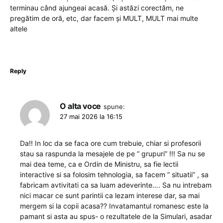
terminau când ajungeai acasă. Și astăzi corectăm, ne
pregătim de oră, etc, dar facem și MULT, MULT mai multe
altele
Reply
O alta voce
spune:
27 mai 2026 la 16:15
Da!! In loc da se faca ore cum trebuie, chiar si profesorii
stau sa raspunda la mesajele de pe ” grupuri” !!! Sa nu se
mai dea teme, ca e Ordin de Ministru, sa fie lectii
interactive si sa folosim tehnologia, sa facem ” situatii” , sa
fabricam avtivitati ca sa luam adeverinte…. Sa nu intrebam
nici macar ce sunt parintii ca lezam interese dar, sa mai
mergem si la copii acasa?? Invatamantul romanesc este la
pamant si asta au spus- o rezultatele de la Simulari, asadar