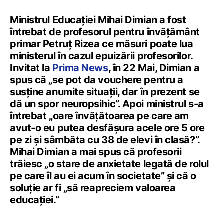
Ministrul Educației Mihai Dimian a fost
întrebat de profesorul pentru învățământ
primar Petruț Rizea ce măsuri poate lua
ministerul în cazul epuizării profesorilor.
Invitat la
Prima News
, în 22 Mai, Dimian a
spus că „se pot da vouchere pentru a
susține anumite situații, dar în prezent se
dă un spor neuropsihic”. Apoi ministrul s-a
întrebat „oare învățătoarea pe care am
avut-o eu putea desfășura acele ore 5 ore
pe zi și sâmbăta cu 38 de elevi în clasă?”.
Mihai Dimian a mai spus că profesorii
trăiesc „o stare de anxietate legată de rolul
pe care îl au ei acum în societate” și că o
soluție ar fi „să reapreciem valoarea
educației.”