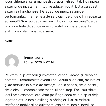
locuri diferite si sa si muncesti cu spor! Fiti echitabili cu intreg
sistemul de invatamant, toti ne aducem contributia ca acest
sistem sa functioneze!!! Gradatii de merit, salarii de
performanta… ..Iar femeia de serviciu…pe unde o fi in aceasta
schema?? Scuzati daca am amintit ca si noi „resturile” de pe
langa cadrele didactice avem dreptul la o viata decenta
alaturi de colegii nostri de servici!!
Reply
leana
spune:
26 mai 2026 la 07:14
Pe vremuri, profesorii și învățătorii veneau acasă și. după ce
corectau lucrări/caiete aveau liber. Acum ai de citit, de înțeles
și de răspuns la o mie de mesaje – de la școală, de la părinți,
de la elevi – zbârnâie whatsapp-ul non stop. Faci sau trimiți
lecții pe classroom, etc. Asta pe lângă ceea ce s-a spus deja,
legat de atitudinea elevilor și a părinților. Dar nu existau
telefoane mobile și calculatoare, așa că munca și nervii se