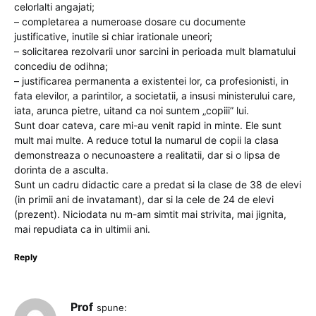
celorlalti angajati;
– completarea a numeroase dosare cu documente
justificative, inutile si chiar irationale uneori;
– solicitarea rezolvarii unor sarcini in perioada mult blamatului
concediu de odihna;
– justificarea permanenta a existentei lor, ca profesionisti, in
fata elevilor, a parintilor, a societatii, a insusi ministerului care,
iata, arunca pietre, uitand ca noi suntem „copiii” lui.
Sunt doar cateva, care mi-au venit rapid in minte. Ele sunt
mult mai multe. A reduce totul la numarul de copii la clasa
demonstreaza o necunoastere a realitatii, dar si o lipsa de
dorinta de a asculta.
Sunt un cadru didactic care a predat si la clase de 38 de elevi
(in primii ani de invatamant), dar si la cele de 24 de elevi
(prezent). Niciodata nu m-am simtit mai strivita, mai jignita,
mai repudiata ca in ultimii ani.
Reply
Prof
spune: