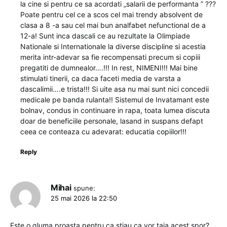
la cine si pentru ce sa acordati „salarii de performanta ” ???
Poate pentru cel ce a scos cel mai trendy absolvent de
clasa a 8 -a sau cel mai bun analfabet nefunctional de a
12-a! Sunt inca dascali ce au rezultate la Olimpiade
Nationale si Internationale la diverse discipline si acestia
merita intr-adevar sa fie recompensati precum si copiii
pregatiti de dumnealor….!!! In rest, NIMENI!!! Mai bine
stimulati tinerii, ca daca faceti media de varsta a
dascalimii….e trista!!! Si uite asa nu mai sunt nici concedii
medicale pe banda rulanta!! Sistemul de Invatamant este
bolnav, condus in continuare in rapa, toata lumea discuta
doar de beneficiile personale, lasand in suspans defapt
ceea ce conteaza cu adevarat: educatia copiilor!!!
Reply
Mihai
spune:
25 mai 2026 la 22:50
Este o gluma proasta pentru ca stiau ca vor taia acest spor?