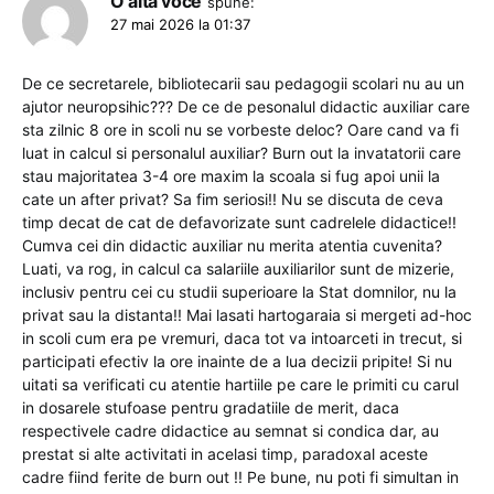
O alta voce
spune:
27 mai 2026 la 01:37
De ce secretarele, bibliotecarii sau pedagogii scolari nu au un
ajutor neuropsihic??? De ce de pesonalul didactic auxiliar care
sta zilnic 8 ore in scoli nu se vorbeste deloc? Oare cand va fi
luat in calcul si personalul auxiliar? Burn out la invatatorii care
stau majoritatea 3-4 ore maxim la scoala si fug apoi unii la
cate un after privat? Sa fim seriosi!! Nu se discuta de ceva
timp decat de cat de defavorizate sunt cadrelele didactice!!
Cumva cei din didactic auxiliar nu merita atentia cuvenita?
Luati, va rog, in calcul ca salariile auxiliarilor sunt de mizerie,
inclusiv pentru cei cu studii superioare la Stat domnilor, nu la
privat sau la distanta!! Mai lasati hartogaraia si mergeti ad-hoc
in scoli cum era pe vremuri, daca tot va intoarceti in trecut, si
participati efectiv la ore inainte de a lua decizii pripite! Si nu
uitati sa verificati cu atentie hartiile pe care le primiti cu carul
in dosarele stufoase pentru gradatiile de merit, daca
respectivele cadre didactice au semnat si condica dar, au
prestat si alte activitati in acelasi timp, paradoxal aceste
cadre fiind ferite de burn out !! Pe bune, nu poti fi simultan in