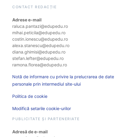
CONTACT REDACȚIE
Adrese e-mail
raluca.pantazi@edupedu.ro
mihai.peticila@edupedu.ro
costin.ionescu@edupedu.ro
alexa.stanescu@edupedu.ro
diana.ghimisi@edupedu.ro
stefan.lefter@edupedu.ro
ramona.florea@edupedu.ro
Notă de informare cu privire la prelucrarea de date
personale prin intermediul site-ului
Politica de cookie
Modifică setarile cookie-urilor
PUBLICITATE ȘI PARTENERIATE
Adresă de e-mail