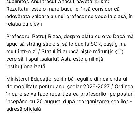
suplinitor. Anul trecut a făcut naveta 15 km:
Rezultatul este o mare bucurie, însă consider că
adevărata valoare a unui profesor se vede la clasă, în
relația cu elevii
Profesorul Petruț Rizea, despre plata cu ora: Dacă mă
apuc să strâng sticle și să le duc la SGR, câștig mai
mult într-o zi / Statul îți aruncă niște mărunțiș și îți
cere să-i spui „salariu”. Asta este umilință
instituționalizată
Ministerul Educației schimbă regulile din calendarul
de mobilitate pentru anul școlar 2026-2027 / Ordinea
în care se va face repartizarea profesorilor pe posturi
începând cu 20 august, după reorganizarea școlilor –
adresă oficială