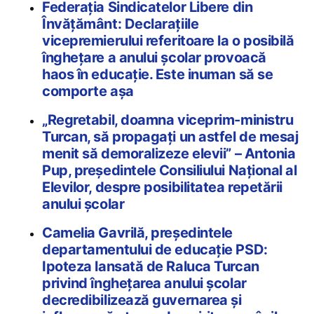
Federația Sindicatelor Libere din
Învățământ: Declarațiile
vicepremierului referitoare la o posibilă
înghețare a anului școlar provoacă
haos în educație. Este inuman să se
comporte așa
„Regretabil, doamna viceprim-ministru
Turcan, să propagați un astfel de mesaj
menit să demoralizeze elevii” – Antonia
Pup, președintele Consiliului Național al
Elevilor, despre posibilitatea repetării
anului școlar
Camelia Gavrilă, președintele
departamentului de educație PSD:
Ipoteza lansată de Raluca Turcan
privind înghețarea anului școlar
decredibilizează guvernarea și