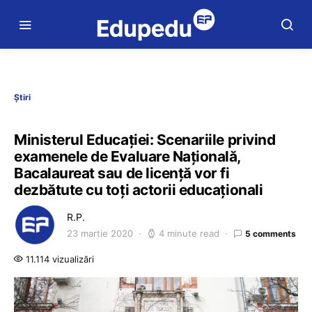
Știri
Ministerul Educației: Scenariile privind
examenele de Evaluare Națională,
Bacalaureat sau de licență vor fi
dezbătute cu toți actorii educaționali
R.P.
23 martie 2020
4 minute read
5 comments
11.114 vizualizări