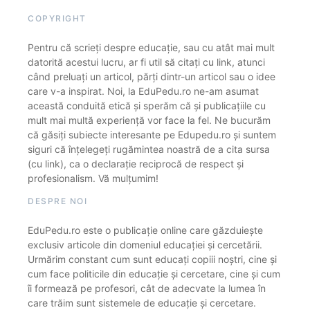
COPYRIGHT
Pentru că scrieți despre educație, sau cu atât mai mult
datorită acestui lucru, ar fi util să citați cu link, atunci
când preluați un articol, părți dintr-un articol sau o idee
care v-a inspirat. Noi, la EduPedu.ro ne-am asumat
această conduită etică și sperăm că și publicațiile cu
mult mai multă experiență vor face la fel. Ne bucurăm
că găsiți subiecte interesante pe Edupedu.ro și suntem
siguri că înțelegeți rugămintea noastră de a cita sursa
(cu link), ca o declarație reciprocă de respect și
profesionalism. Vă mulțumim!
DESPRE NOI
EduPedu.ro este o publicație online care găzduiește
exclusiv articole din domeniul educației și cercetării.
Urmărim constant cum sunt educați copiii noștri, cine și
cum face politicile din educație și cercetare, cine și cum
îi formează pe profesori, cât de adecvate la lumea în
care trăim sunt sistemele de educație și cercetare.