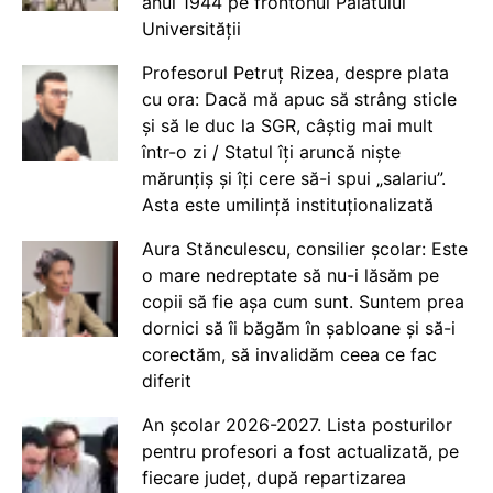
anul 1944 pe frontonul Palatului
Universității
Profesorul Petruț Rizea, despre plata
cu ora: Dacă mă apuc să strâng sticle
și să le duc la SGR, câștig mai mult
într-o zi / Statul îți aruncă niște
mărunțiș și îți cere să-i spui „salariu”.
Asta este umilință instituționalizată
Aura Stănculescu, consilier școlar: Este
o mare nedreptate să nu-i lăsăm pe
copii să fie așa cum sunt. Suntem prea
dornici să îi băgăm în șabloane și să-i
corectăm, să invalidăm ceea ce fac
diferit
An școlar 2026-2027. Lista posturilor
pentru profesori a fost actualizată, pe
fiecare județ, după repartizarea