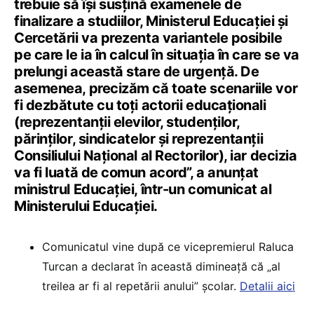
trebuie să își susțină examenele de
finalizare a studiilor, Ministerul Educației și
Cercetării va prezenta variantele posibile
pe care le ia în calcul în situația în care se va
prelungi această stare de urgență. De
asemenea, precizăm că toate scenariile vor
fi dezbătute cu toți actorii educaționali
(reprezentanții elevilor, studenților,
părinților, sindicatelor și reprezentanții
Consiliului Național al Rectorilor), iar decizia
va fi luată de comun acord”, a anunțat
ministrul Educației, într-un comunicat al
Ministerului Educației.
Comunicatul vine după ce vicepremierul Raluca
Turcan a declarat în această dimineață că „al
treilea ar fi al repetării anului” școlar.
Detalii aici