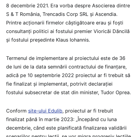
8 decembrie 2021. Era vorba despre Asocierea dintre
S & T România, Trencadis Corp SRL și Ascendia.
Printre acționarii firmelor câștigătoare erau și foști
consultanți politici ai fostului premier Vioricăi Dăncilă
și fostului președinte Klaus Iohannis.
Termenul de implementare al proiectului este de 36
de luni de la data semnării contractului de finanțare,
adică pe 10 septembrie 2022 proiectul ar fi trebuit să
fie finalizat și implementat, potrivit declarației
fostului subsecretar de stat din minister, Tudor Oprea.
Conform
site-ului Edulib
, proiectul ar fi trebuit
finalizat până în martie 2023: „Începând cu luna
decembrie, când este planificată finalizarea validării
scenariilor pentru lecții, se vor migra progresiv lecțiile