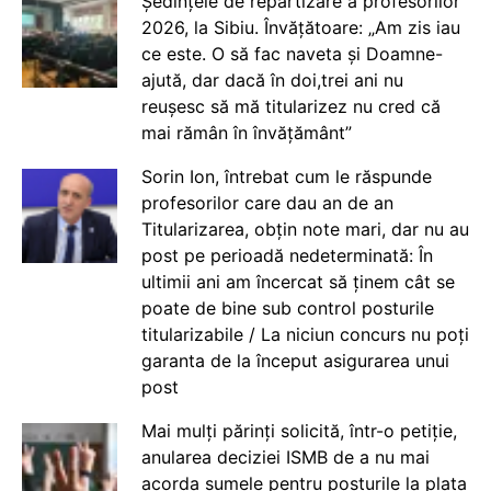
Ședințele de repartizare a profesorilor
2026, la Sibiu. Învățătoare: „Am zis iau
ce este. O să fac naveta și Doamne-
ajută, dar dacă în doi,trei ani nu
reușesc să mă titularizez nu cred că
mai rămân în învățământ”
Sorin Ion, întrebat cum le răspunde
profesorilor care dau an de an
Titularizarea, obțin note mari, dar nu au
post pe perioadă nedeterminată: În
ultimii ani am încercat să ținem cât se
poate de bine sub control posturile
titularizabile / La niciun concurs nu poți
garanta de la început asigurarea unui
post
Mai mulți părinți solicită, într-o petiție,
anularea deciziei ISMB de a nu mai
acorda sumele pentru posturile la plata