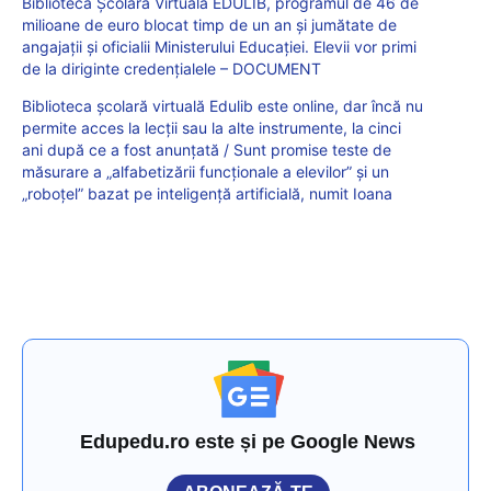
Biblioteca Școlară Virtuală EDULIB, programul de 46 de
milioane de euro blocat timp de un an și jumătate de
angajații și oficialii Ministerului Educației. Elevii vor primi
de la diriginte credențialele – DOCUMENT
Biblioteca școlară virtuală Edulib este online, dar încă nu
permite acces la lecții sau la alte instrumente, la cinci
ani după ce a fost anunțată / Sunt promise teste de
măsurare a „alfabetizării funcționale a elevilor” și un
„roboțel” bazat pe inteligență artificială, numit Ioana
Edupedu.ro este și pe Google News