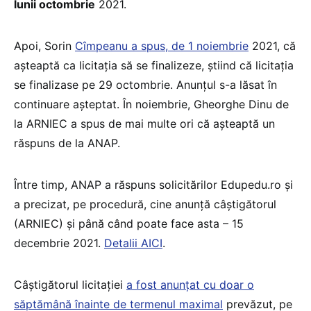
lunii octombrie
2021.
Apoi, Sorin
Cîmpeanu a spus, de 1 noiembrie
2021, că
așteaptă ca licitația să se finalizeze, știind că licitația
se finalizase pe 29 octombrie. Anunțul s-a lăsat în
continuare așteptat. În noiembrie, Gheorghe Dinu de
la ARNIEC a spus de mai multe ori că așteaptă un
răspuns de la ANAP.
Între timp, ANAP a răspuns solicitărilor Edupedu.ro și
a precizat, pe procedură, cine anunță câștigătorul
(ARNIEC) și până când poate face asta – 15
decembrie 2021.
Detalii AICI
.
Câștigătorul licitației
a fost anunțat cu doar o
săptămână înainte de termenul maximal
prevăzut, pe