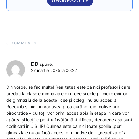
ABONEAZĂ-TE
3 COMMENTS
DD
spune:
27 martie 2025 la 00:22
Din vorbe, se fac multe! Realitatea este că nici profesorii care
predau la clasele gimnaziale din licee și colegii, nici elevii lor
de gimnaziu de la aceste licee și colegii nu au acces la
Roedulib și nici nu vor avea prea curând, din motive pur
birocratice – cu toții vor primi acces abia în etapa in care vor
apărea și lecțiile pentru învățământul liceal, deoarece așa sunt
codificați în… SIIIR! Culmea este că nici toate școlile „pur”
gimnaziale nu au încă acces, din motive de… „neactivare” a