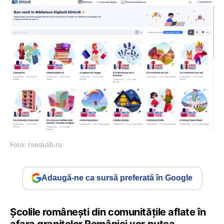
Foto: roedulib.ro
Adaugă-ne ca sursă preferată în Google
Școlile românești din comunitățile aflate în
afara granițelor României vor putea