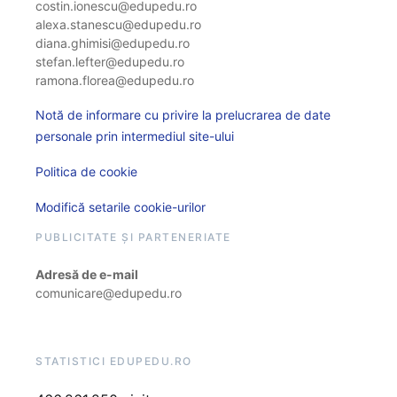
costin.ionescu@edupedu.ro
alexa.stanescu@edupedu.ro
diana.ghimisi@edupedu.ro
stefan.lefter@edupedu.ro
ramona.florea@edupedu.ro
Notă de informare cu privire la prelucrarea de date
personale prin intermediul site-ului
Politica de cookie
Modifică setarile cookie-urilor
PUBLICITATE ȘI PARTENERIATE
Adresă de e-mail
comunicare@edupedu.ro
STATISTICI EDUPEDU.RO