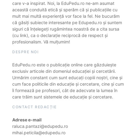
care v-a inspirat. Noi, la EduPedu.ro ne-am asumat
această conduită etică și sperăm că și publicațiile cu
mult mai multă experiență vor face la fel. Ne bucurăm
că găsiți subiecte interesante pe Edupedu.ro și suntem
siguri că înțelegeți rugămintea noastră de a cita sursa
(cu link), ca o declarație reciprocă de respect și
profesionalism. Vă mulțumim!
DESPRE NOI
EduPedu.ro este o publicație online care găzduiește
exclusiv articole din domeniul educației și cercetării.
Urmărim constant cum sunt educați copiii noștri, cine și
cum face politicile din educație și cercetare, cine și cum
îi formează pe profesori, cât de adecvate la lumea în
care trăim sunt sistemele de educație și cercetare.
CONTACT REDACȚIE
Adrese e-mail
raluca.pantazi@edupedu.ro
mihai.peticila@edupedu.ro