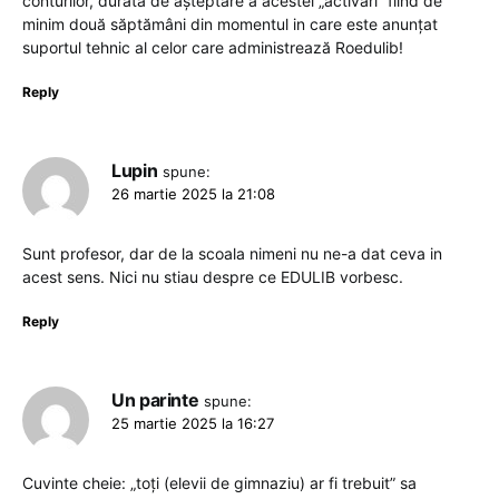
conturilor, durata de așteptare a acestei „activări” fiind de
minim două săptămâni din momentul in care este anunțat
suportul tehnic al celor care administrează Roedulib!
Reply
Lupin
spune:
26 martie 2025 la 21:08
Sunt profesor, dar de la scoala nimeni nu ne-a dat ceva in
acest sens. Nici nu stiau despre ce EDULIB vorbesc.
Reply
Un parinte
spune:
25 martie 2025 la 16:27
Cuvinte cheie: „toți (elevii de gimnaziu) ar fi trebuit” sa