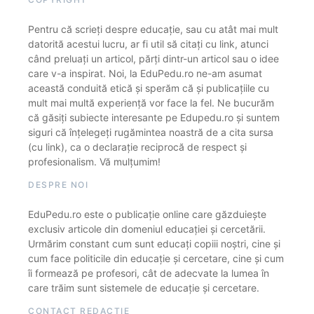
Pentru că scrieți despre educație, sau cu atât mai mult
datorită acestui lucru, ar fi util să citați cu link, atunci
când preluați un articol, părți dintr-un articol sau o idee
care v-a inspirat. Noi, la EduPedu.ro ne-am asumat
această conduită etică și sperăm că și publicațiile cu
mult mai multă experiență vor face la fel. Ne bucurăm
că găsiți subiecte interesante pe Edupedu.ro și suntem
siguri că înțelegeți rugămintea noastră de a cita sursa
(cu link), ca o declarație reciprocă de respect și
profesionalism. Vă mulțumim!
DESPRE NOI
EduPedu.ro este o publicație online care găzduiește
exclusiv articole din domeniul educației și cercetării.
Urmărim constant cum sunt educați copiii noștri, cine și
cum face politicile din educație și cercetare, cine și cum
îi formează pe profesori, cât de adecvate la lumea în
care trăim sunt sistemele de educație și cercetare.
CONTACT REDACȚIE