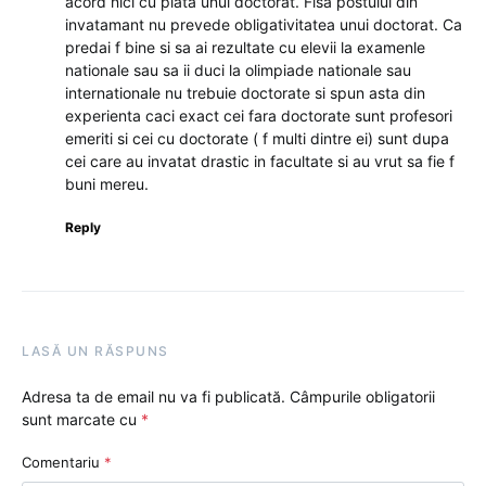
acord nici cu plata unui doctorat. Fisa postului din
invatamant nu prevede obligativitatea unui doctorat. Ca
predai f bine si sa ai rezultate cu elevii la examenle
nationale sau sa ii duci la olimpiade nationale sau
internationale nu trebuie doctorate si spun asta din
experienta caci exact cei fara doctorate sunt profesori
emeriti si cei cu doctorate ( f multi dintre ei) sunt dupa
cei care au invatat drastic in facultate si au vrut sa fie f
buni mereu.
Reply
LASĂ UN RĂSPUNS
Adresa ta de email nu va fi publicată.
Câmpurile obligatorii
sunt marcate cu
*
Comentariu
*