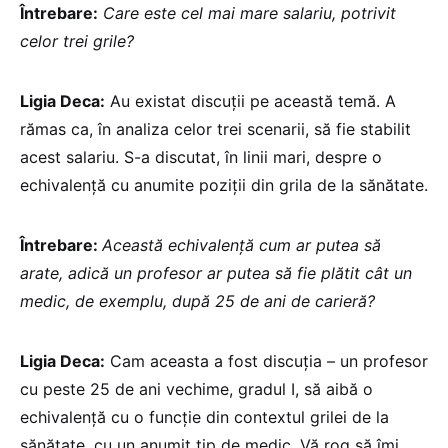
Întrebare:
Care este cel mai mare salariu, potrivit
celor trei grile?
Ligia Deca:
Au existat discuții pe această temă. A
rămas ca, în analiza celor trei scenarii, să fie stabilit
acest salariu. S-a discutat, în linii mari, despre o
echivalență cu anumite poziții din grila de la sănătate.
Întrebare:
Această echivalență cum ar putea să
arate, adică un profesor ar putea să fie plătit cât un
medic, de exemplu, după 25 de ani de carieră?
Ligia Deca:
Cam aceasta a fost discuția – un profesor
cu peste 25 de ani vechime, gradul I, să aibă o
echivalență cu o funcție din contextul grilei de la
sănătate, cu un anumit tip de medic. Vă rog să îmi