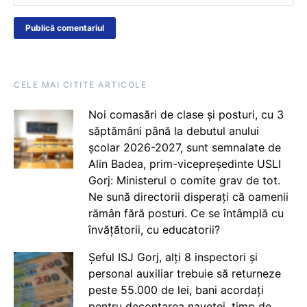
CELE MAI CITITE ARTICOLE
Noi comasări de clase și posturi, cu 3
săptămâni până la debutul anului
școlar 2026-2027, sunt semnalate de
Alin Badea, prim-vicepreședinte USLI
Gorj: Ministerul o comite grav de tot.
Ne sună directorii disperați că oamenii
rămân fără posturi. Ce se întâmplă cu
învățătorii, cu educatorii?
Șeful ISJ Gorj, alți 8 inspectori și
personal auxiliar trebuie să returneze
peste 55.000 de lei, bani acordați
pentru decontarea navetei, timp de