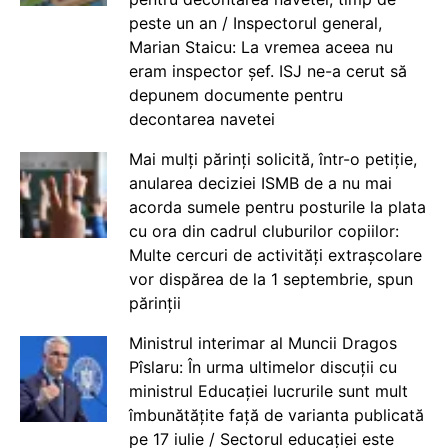
peste un an / Inspectorul general,
Marian Staicu: La vremea aceea nu
eram inspector șef. ISJ ne-a cerut să
depunem documente pentru
decontarea navetei
Mai mulți părinți solicită, într-o petiție,
anularea deciziei ISMB de a nu mai
acorda sumele pentru posturile la plata
cu ora din cadrul cluburilor copiilor:
Multe cercuri de activități extrașcolare
vor dispărea de la 1 septembrie, spun
părinții
Ministrul interimar al Muncii Dragos
Pîslaru: În urma ultimelor discuții cu
ministrul Educației lucrurile sunt mult
îmbunătățite față de varianta publicată
pe 17 iulie / Sectorul educației este