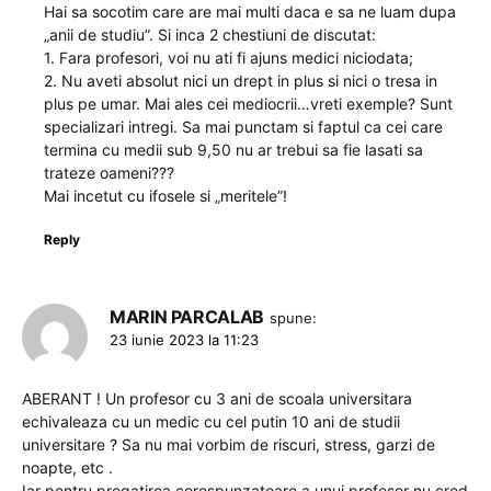
Hai sa socotim care are mai multi daca e sa ne luam dupa
„anii de studiu”. Si inca 2 chestiuni de discutat:
1. Fara profesori, voi nu ati fi ajuns medici niciodata;
2. Nu aveti absolut nici un drept in plus si nici o tresa in
plus pe umar. Mai ales cei mediocrii…vreti exemple? Sunt
specializari intregi. Sa mai punctam si faptul ca cei care
termina cu medii sub 9,50 nu ar trebui sa fie lasati sa
trateze oameni???
Mai incetut cu ifosele si „meritele”!
Reply
MARIN PARCALAB
spune:
23 iunie 2023 la 11:23
ABERANT ! Un profesor cu 3 ani de scoala universitara
echivaleaza cu un medic cu cel putin 10 ani de studii
universitare ? Sa nu mai vorbim de riscuri, stress, garzi de
noapte, etc .
Iar pentru pregatirea corespunzatoare a unui profesor nu cred