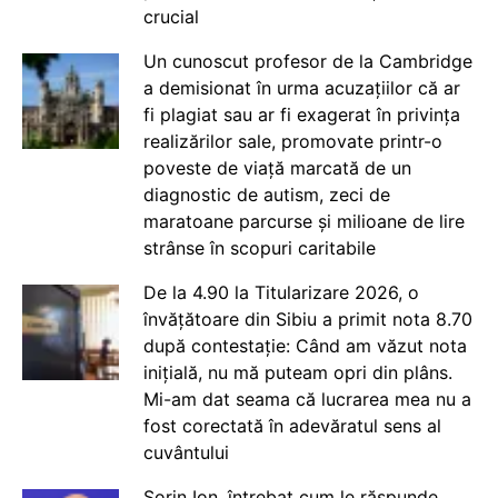
crucial
Un cunoscut profesor de la Cambridge
a demisionat în urma acuzațiilor că ar
fi plagiat sau ar fi exagerat în privința
realizărilor sale, promovate printr-o
poveste de viață marcată de un
diagnostic de autism, zeci de
maratoane parcurse și milioane de lire
strânse în scopuri caritabile
De la 4.90 la Titularizare 2026, o
învățătoare din Sibiu a primit nota 8.70
după contestație: Când am văzut nota
inițială, nu mă puteam opri din plâns.
Mi-am dat seama că lucrarea mea nu a
fost corectată în adevăratul sens al
cuvântului
Sorin Ion, întrebat cum le răspunde