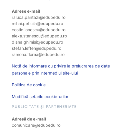
Adrese e-mail
raluca.pantazi@edupedu.ro
mihai.peticila@edupedu.ro
costin.ionescu@edupedu.ro
alexa.stanescu@edupedu.ro
diana.ghimisi@edupedu.ro
stefan.lefter@edupedu.ro
ramona.florea@edupedu.ro
Notă de informare cu privire la prelucrarea de date
personale prin intermediul site-ului
Politica de cookie
Modifică setarile cookie-urilor
PUBLICITATE ȘI PARTENERIATE
Adresă de e-mail
comunicare@edupedu.ro