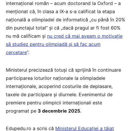
internațional român – acum doctorand la Oxford – a
menționat că, în clasa a IX-a s-a calificat la etapa
națională a olimpiadei de informatică „cu până în 20%
din punctajul total” și că „dacă pragul ar fi fost 60%
nu mă calificam și
nu cred că mai aveam o motivație
să studiez pentru olimpiadă și să fac acum
cercetare
”.
Ministerul precizează totuși că sprijină în continuare
participarea loturilor naționale la olimpiadele
internaționale, acoperind costurile de deplasare,
taxele de participare și diurnele. Evenimentul de
premiere pentru olimpicii internaționali este
programat pe
3 decembrie 2025
.
Edupedu.ro a scris că
Ministerul Educației a tăiat