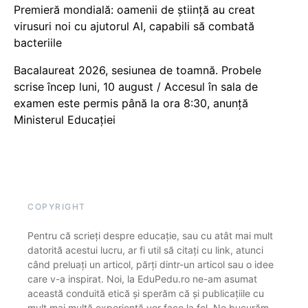
Premieră mondială: oamenii de știință au creat
virusuri noi cu ajutorul AI, capabili să combată
bacteriile
Bacalaureat 2026, sesiunea de toamnă. Probele
scrise încep luni, 10 august / Accesul în sala de
examen este permis până la ora 8:30, anunță
Ministerul Educației
COPYRIGHT
Pentru că scrieți despre educație, sau cu atât mai mult
datorită acestui lucru, ar fi util să citați cu link, atunci
când preluați un articol, părți dintr-un articol sau o idee
care v-a inspirat. Noi, la EduPedu.ro ne-am asumat
această conduită etică și sperăm că și publicațiile cu
mult mai multă experiență vor face la fel. Ne bucurăm