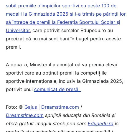
subit premiile olimpicilor sportivi cu peste 100 de
medalii la Gimnaziada 2025 și i-a trimis pe părinții lor
să întrebe de premii la Federația Sportului Școlar și
Universitar
, care potrivit surselor Edupedu.ro au
precizat că nu mai sunt bani în buget pentru aceste
premii.
A doua zi, Ministerul a anunțat că va premia elevii
sportivi care au obținut premii la competițiile
sportive internaționale, inclusiv la Gimnaziada 2025,
potrivit unui
comunicat de presă.
Foto: ©
Gajus
|
Dreamstime.com
/
Dreamstime.com
sprijină educaţia din România şi
oferă gratuit imagini stock prin care
Edupedu.ro
îşi
poate ilustra articolele cât mai relevant posibil /