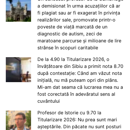
a demisionat în urma acuzațiilor că ar
fi plagiat sau ar fi exagerat în privința
realizărilor sale, promovate printr-o
poveste de viață marcată de un
diagnostic de autism, zeci de
maratoane parcurse și milioane de lire
strânse în scopuri caritabile
De la 4.90 la Titularizare 2026, o
învățătoare din Sibiu a primit nota 8.70
după contestație: Când am văzut nota
inițială, nu mă puteam opri din plâns.
Mi-am dat seama că lucrarea mea nu a
fost corectată în adevăratul sens al
cuvântului
Profesor de Istorie cu 9.70 la
Titularizare 2026: Nu prea sunt mari
așteptările. Din păcate nu sunt posturi