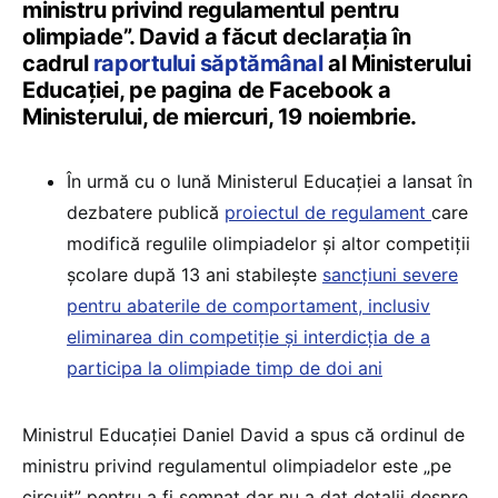
ministru privind regulamentul pentru
olimpiade”. David a făcut declarația în
cadrul
raportului săptămânal
al Ministerului
Educației, pe pagina de Facebook a
Ministerului, de miercuri, 19 noiembrie.
În urmă cu o lună Ministerul Educației a lansat în
dezbatere publică
proiectul de regulament
care
modifică regulile olimpiadelor și altor competiții
școlare după 13 ani stabilește
sancțiuni severe
pentru abaterile de comportament, inclusiv
eliminarea din competiție și interdicția de a
participa la olimpiade timp de doi ani
Ministrul Educației Daniel David a spus că ordinul de
ministru privind regulamentul olimpiadelor este „pe
circuit” pentru a fi semnat dar nu a dat detalii despre