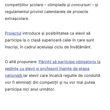
competițiilor școlare – olimpiade și concursuri – și
regulamentul privind calendarele de proiecte
extrașcolare.
Proiectul
introduce și posibilitatea ca elevii să
participe la o clasă superioară celei în care sunt
înscriși, în cadrul aceluiași ciclu de învățământ.
O altă propunere:
Părinții să participe obligatoriu la
ședințe cu elevii și profesorii înainte de etapa
națională
iar elevii care încalcă regulile de conduită
vor fi eliminați din competiții și nu vor mai putea
participa nici anul următor.