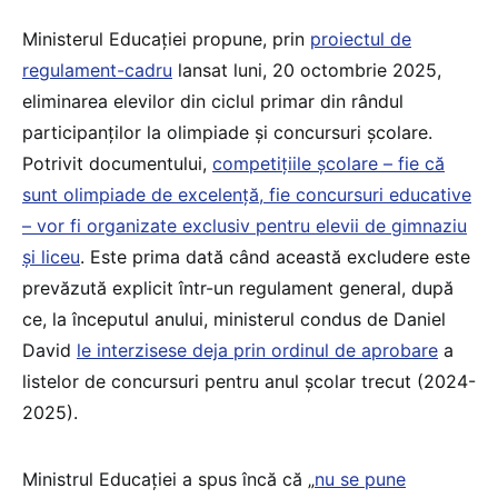
Ministerul Educației propune, prin
proiectul de
regulament-cadru
lansat luni, 20 octombrie 2025,
eliminarea elevilor din ciclul primar din rândul
participanților la olimpiade și concursuri școlare.
Potrivit documentului,
competițiile școlare – fie că
sunt olimpiade de excelență, fie concursuri educative
– vor fi organizate exclusiv pentru elevii de gimnaziu
și liceu
. Este prima dată când această excludere este
prevăzută explicit într-un regulament general, după
ce, la începutul anului, ministerul condus de Daniel
David
le interzisese deja prin ordinul de aprobare
a
listelor de concursuri pentru anul școlar trecut (2024-
2025).
Ministrul Educației a spus încă că „
nu se pune