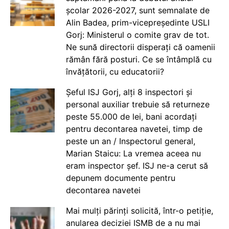
școlar 2026-2027, sunt semnalate de
Alin Badea, prim-vicepreședinte USLI
Gorj: Ministerul o comite grav de tot.
Ne sună directorii disperați că oamenii
rămân fără posturi. Ce se întâmplă cu
învățătorii, cu educatorii?
Șeful ISJ Gorj, alți 8 inspectori și
personal auxiliar trebuie să returneze
peste 55.000 de lei, bani acordați
pentru decontarea navetei, timp de
peste un an / Inspectorul general,
Marian Staicu: La vremea aceea nu
eram inspector șef. ISJ ne-a cerut să
depunem documente pentru
decontarea navetei
Mai mulți părinți solicită, într-o petiție,
anularea deciziei ISMB de a nu mai