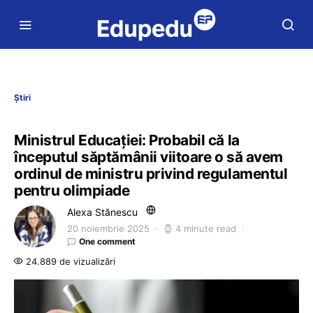
Știri
Ministrul Educației: Probabil că la
începutul săptămânii viitoare o să avem
ordinul de ministru privind regulamentul
pentru olimpiade
Alexa Stănescu
20 noiembrie 2025
4 minute read
One comment
24.889 de vizualizări