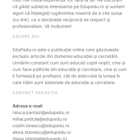
că găsiți subiecte interesante pe Edupedu.ro și suntem
siguri că înțelegeți rugămintea noastră de a cita sursa
(cu link), ca o declarație reciprocă de respect și
profesionalism. Vă mulțumim!
DESPRE NOI
EduPedu.ro este o publicație online care găzduiește
exclusiv articole din domeniul educației și cercetării.
Urmărim constant cum sunt educați copiii noștri, cine și
cum face politicile din educație și cercetare, cine și cum
îi formează pe profesori, cât de adecvate la lumea în
care trăim sunt sistemele de educație și cercetare.
CONTACT REDACȚIE
Adrese e-mail
raluca.pantazi@edupedu.ro
mihai.peticila@edupedu.ro
costin.ionescu@edupedu.ro
alexa.stanescu@edupedu.ro
diana.ghimisi@edupedu.ro