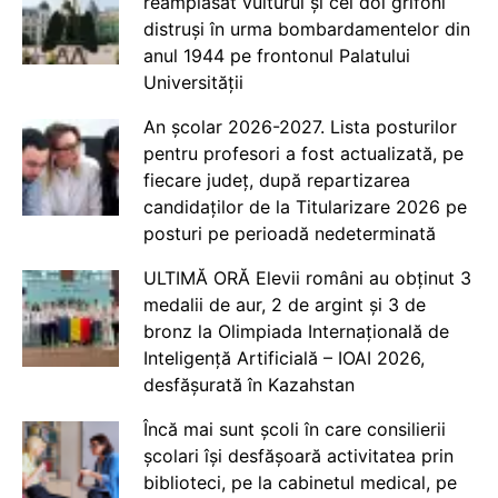
reamplasat vulturul și cei doi grifoni
distruși în urma bombardamentelor din
anul 1944 pe frontonul Palatului
Universității
An școlar 2026-2027. Lista posturilor
pentru profesori a fost actualizată, pe
fiecare județ, după repartizarea
candidaților de la Titularizare 2026 pe
posturi pe perioadă nedeterminată
ULTIMĂ ORĂ Elevii români au obținut 3
medalii de aur, 2 de argint și 3 de
bronz la Olimpiada Internațională de
Inteligență Artificială – IOAI 2026,
desfășurată în Kazahstan
Încă mai sunt școli în care consilierii
școlari își desfășoară activitatea prin
biblioteci, pe la cabinetul medical, pe