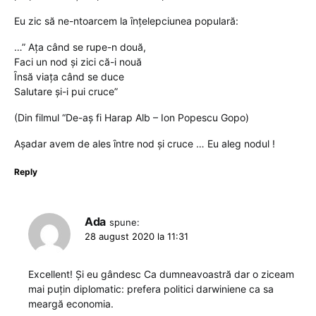
Eu zic să ne-ntoarcem la ȋnțelepciunea populară:
…” Ața când se rupe-n două,
Faci un nod și zici că-i nouă
Ȋnsă viața când se duce
Salutare și-i pui cruce”
(Din filmul “De-aș fi Harap Alb – Ion Popescu Gopo)
Așadar avem de ales ȋntre nod și cruce … Eu aleg nodul !
Reply
Ada
spune:
28 august 2020 la 11:31
Excellent! Și eu gândesc Ca dumneavoastră dar o ziceam
mai puțin diplomatic: prefera politici darwiniene ca sa
meargă economia.