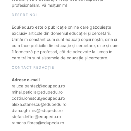
profesionalism. Vă mulțumim!
DESPRE NOI
EduPedu.ro este o publicație online care găzduiește
exclusiv articole din domeniul educației și cercetării.
Urmărim constant cum sunt educați copiii noștri, cine și
cum face politicile din educație și cercetare, cine și cum
îi formează pe profesori, cât de adecvate la lumea în
care trăim sunt sistemele de educație și cercetare.
CONTACT REDACȚIE
Adrese e-mail
raluca.pantazi@edupedu.ro
mihai.peticila@edupedu.ro
costin.ionescu@edupedu.ro
alexa.stanescu@edupedu.ro
diana.ghimisi@edupedu.ro
stefan.lefter@edupedu.ro
ramona.florea@edupedu.ro