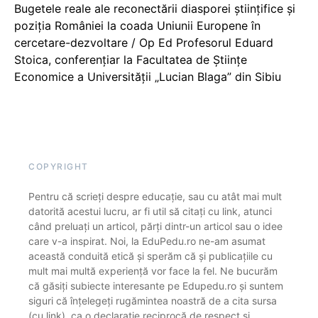
Bugetele reale ale reconectării diasporei științifice și
poziția României la coada Uniunii Europene în
cercetare-dezvoltare / Op Ed Profesorul Eduard
Stoica, conferențiar la Facultatea de Științe
Economice a Universității „Lucian Blaga” din Sibiu
COPYRIGHT
Pentru că scrieți despre educație, sau cu atât mai mult
datorită acestui lucru, ar fi util să citați cu link, atunci
când preluați un articol, părți dintr-un articol sau o idee
care v-a inspirat. Noi, la EduPedu.ro ne-am asumat
această conduită etică și sperăm că și publicațiile cu
mult mai multă experiență vor face la fel. Ne bucurăm
că găsiți subiecte interesante pe Edupedu.ro și suntem
siguri că înțelegeți rugămintea noastră de a cita sursa
(cu link), ca o declarație reciprocă de respect și