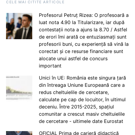
CELE MAI CITITE ARTICOLE
Profesorul Petruț Rizea: O profesoară a
luat nota 4.90 la Titularizare, iar după
contestații nota a ajuns la 8.70 / Astfel
de erori îmi arată ce entuziasmați sunt
profesorii buni, cu experiență să vină la
corectat și ce resurse financiare sunt
alocate unui astfel de concurs
important
Unici în UE: România este singura țară
din întreaga Uniune Europeană care a
redus cheltuielile de cercetare,
calculate pe cap de locuitor, în ultimul
deceniu. Între 2015-2025, spațiul
comunitar a crescut masiv cheltuielile
de cercetare - ultimele date Eurostat
OFICIAL Prima de carieră didactică