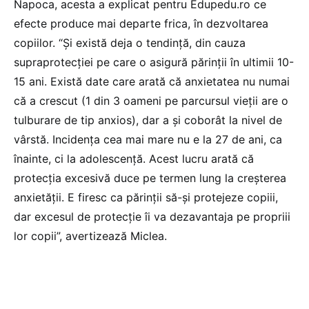
Napoca, acesta a explicat pentru Edupedu.ro ce
efecte produce mai departe frica, în dezvoltarea
copiilor. “Și există deja o tendință, din cauza
supraprotecției pe care o asigură părinții în ultimii 10-
15 ani. Există date care arată că anxietatea nu numai
că a crescut (1 din 3 oameni pe parcursul vieții are o
tulburare de tip anxios), dar a și coborât la nivel de
vârstă. Incidența cea mai mare nu e la 27 de ani, ca
înainte, ci la adolescență. Acest lucru arată că
protecția excesivă duce pe termen lung la creșterea
anxietății. E firesc ca părinții să-și protejeze copiii,
dar excesul de protecție îi va dezavantaja pe propriii
lor copii”, avertizează Miclea.