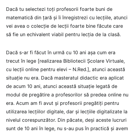
Dacă tu selectezi toți profesorii foarte buni de
matematică din țară și îi înregistrezi cu lecțiile, atunci
vei avea o colecție de lecții foarte bine făcute care
să fie un echivalent viabil pentru lecția de la clasă.
Dacă s-ar fi făcut în urmă cu 10 ani așa cum era
trecut în lege [realizarea Bibliotecii Școlare Virtuale,
cu lecții online pentru elevi – N.Red.], atunci această
situație nu era. Dacă masteratul didactic era aplicat
de acum 10 ani, atunci această situație legată de
modul de pregătire a profesorilor să predea online nu
era. Acum am fi avut și profesorii pregătiți pentru
utilizarea lecțiilor digitale, dar și lecțiile digitalizate la
nivelul corespunzător. Din păcate, deși aceste lucruri
sunt de 10 ani în lege, nu s-au pus în practică și avem