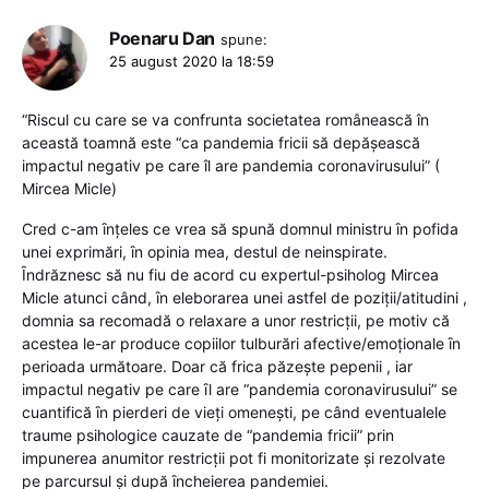
Poenaru Dan
spune:
25 august 2020 la 18:59
“Riscul cu care se va confrunta societatea românească în
această toamnă este “ca pandemia fricii să depășească
impactul negativ pe care îl are pandemia coronavirusului” (
Mircea Micle)
Cred c-am ȋnțeles ce vrea să spună domnul ministru ȋn pofida
unei exprimări, ȋn opinia mea, destul de neinspirate.
Ȋndrăznesc să nu fiu de acord cu expertul-psiholog Mircea
Micle atunci când, ȋn eleborarea unei astfel de poziții/atitudini ,
domnia sa recomadă o relaxare a unor restricții, pe motiv că
acestea le-ar produce copiilor tulburări afective/emoționale ȋn
perioada următoare. Doar că frica păzește pepenii , iar
impactul negativ pe care ȋl are “pandemia coronavirusului” se
cuantifică ȋn pierderi de vieți omenești, pe când eventualele
traume psihologice cauzate de “pandemia fricii” prin
impunerea anumitor restricții pot fi monitorizate și rezolvate
pe parcursul și după ȋncheierea pandemiei.