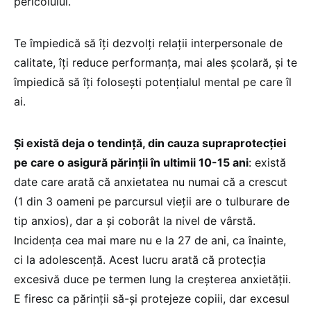
pericolului.
Te împiedică să îți dezvolți relații interpersonale de
calitate, îți reduce performanța, mai ales școlară, și te
împiedică să îți folosești potențialul mental pe care îl
ai.
Și există deja o tendință, din cauza supraprotecției
pe care o asigură părinții în ultimii 10-15 ani
: există
date care arată că anxietatea nu numai că a crescut
(1 din 3 oameni pe parcursul vieții are o tulburare de
tip anxios), dar a și coborât la nivel de vârstă.
Incidența cea mai mare nu e la 27 de ani, ca înainte,
ci la adolescență. Acest lucru arată că protecția
excesivă duce pe termen lung la creșterea anxietății.
E firesc ca părinții să-și protejeze copiii, dar excesul