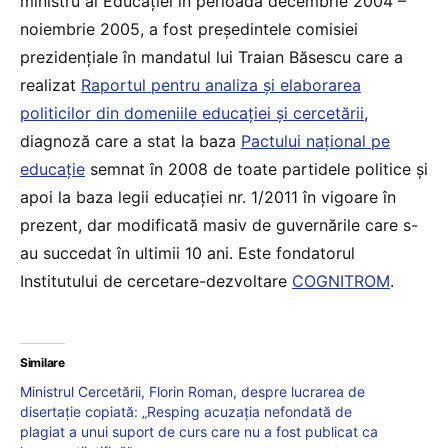
ministru al Educației în perioada decembrie 2004 –
noiembrie 2005, a fost președintele comisiei
prezidențiale în mandatul lui Traian Băsescu care a
realizat
Raportul pentru analiza şi elaborarea
politicilor din domeniile educaţiei şi cercetării
,
diagnoză care a stat la baza
Pactului național pe
educație
semnat în 2008 de toate partidele politice și
apoi la baza legii educației nr. 1/2011 în vigoare în
prezent, dar modificată masiv de guvernările care s-
au succedat în ultimii 10 ani. Este fondatorul
Institutului de cercetare-dezvoltare
COGNITROM
.
Similare
Ministrul Cercetării, Florin Roman, despre lucrarea de
disertație copiată: „Resping acuzația nefondată de
plagiat a unui suport de curs care nu a fost publicat ca