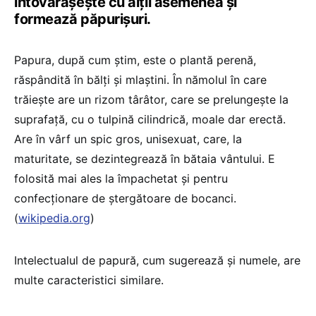
întovărășește cu alții asemenea și
formează păpurișuri.
Papura, după cum știm, este o plantă perenă,
răspândită în bălți și mlaștini. În nămolul în care
trăiește are un rizom târâtor, care se prelungește la
suprafață, cu o tulpină cilindrică, moale dar erectă.
Are în vârf un spic gros, unisexuat, care, la
maturitate, se dezintegrează în bătaia vântului. E
folosită mai ales la împachetat și pentru
confecționare de ștergătoare de bocanci.
(
wikipedia.org
)
Intelectualul de papură, cum sugerează și numele, are
multe caracteristici similare.