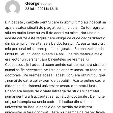
George
spune:
23 iulie 2021 la 12:16
Din pacate , cauzele pentru care in ultimul timp au inceput sa
apara atatea situatii de plagiat sunt multiple . Cu tot regretul ,
stiu ca multa lume nu va fi de acord cu mine , dar una din
aceste cauze este regula care obliga ca orice cadru didactic
din sistemul universitar sa aiba doctoratul . Aceasta masura ,
mie personal mi se pare putin exagerata . Sa analizam putin
lucrurile . Atunci cand aveam 14 ani , una din matusile mele
era lector universitar . Era bineinteles pe vremea lui
Ceausescu . Imi aduc si acum aminte cat de mult s-a straduit
numai sa fie acceptata pe lista celor care urmau sa faca studii
doctorale . Pe vremea aceea , acest lucru era obtinut cu greu
, numai de catre cei extrem de capabili . Foarte putine cadre
didactice din sistemul universitar aveau doctoratul luat .
Uneori era nevoie de o viata intreaga de studii si cercetari
numai pentru a fi acceptat sa faci studii doctorale . De multe
ori , se intampla ca unele cadre didactice din sistemul
universitar sa iasa la pensie de pe pozitia de asistent
universitar si fara doctorat . Asta nu insemna ca respectivele