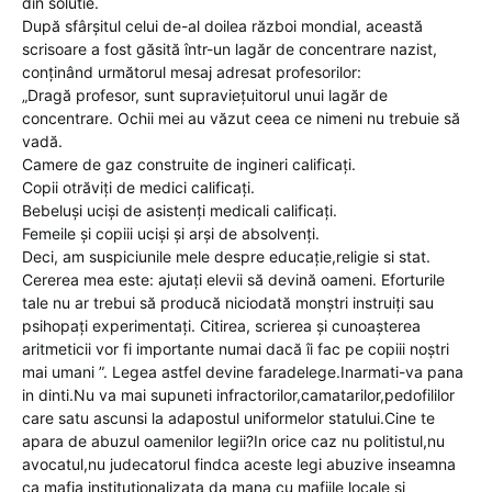
din solutie.
După sfârșitul celui de-al doilea război mondial, această
scrisoare a fost găsită într-un lagăr de concentrare nazist,
conținând următorul mesaj adresat profesorilor:
„Dragă profesor, sunt supraviețuitorul unui lagăr de
concentrare. Ochii mei au văzut ceea ce nimeni nu trebuie să
vadă.
Camere de gaz construite de ingineri calificați.
Copii otrăviți de medici calificați.
Bebeluși uciși de asistenți medicali calificați.
Femeile și copiii uciși și arși de absolvenți.
Deci, am suspiciunile mele despre educație,religie si stat.
Cererea mea este: ajutați elevii să devină oameni. Eforturile
tale nu ar trebui să producă niciodată monștri instruiți sau
psihopați experimentați. Citirea, scrierea și cunoașterea
aritmeticii vor fi importante numai dacă îi fac pe copiii noștri
mai umani ”. Legea astfel devine faradelege.Inarmati-va pana
in dinti.Nu va mai supuneti infractorilor,camatarilor,pedofililor
care satu ascunsi la adapostul uniformelor statului.Cine te
apara de abuzul oamenilor legii?In orice caz nu politistul,nu
avocatul,nu judecatorul findca aceste legi abuzive inseamna
ca mafia institutionalizata da mana cu mafiile locale si