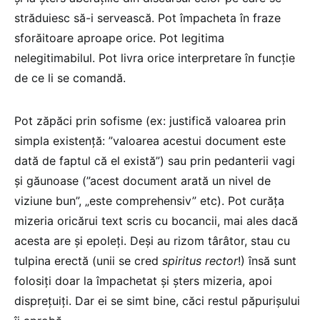
străduiesc să-i servească. Pot împacheta în fraze
sforăitoare aproape orice. Pot legitima
nelegitimabilul. Pot livra orice interpretare în funcție
de ce li se comandă.
Pot zăpăci prin sofisme (ex: justifică valoarea prin
simpla existență: ”valoarea acestui document este
dată de faptul că el există”) sau prin pedanterii vagi
și găunoase (”acest document arată un nivel de
viziune bun”, „este comprehensiv” etc). Pot curăța
mizeria oricărui text scris cu bocancii, mai ales dacă
acesta are și epoleți. Deși au rizom târâtor, stau cu
tulpina erectă (unii se cred
spiritus rector
!) însă sunt
folosiți doar la împachetat și șters mizeria, apoi
disprețuiți. Dar ei se simt bine, căci restul păpurișului