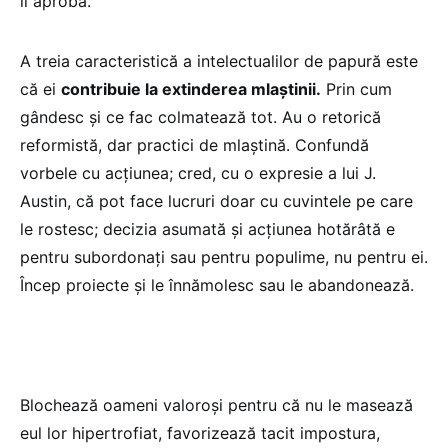
îi aprobă.
A treia caracteristică a intelectualilor de papură este
că ei
contribuie la extinderea mlaștinii.
Prin cum
gândesc și ce fac colmatează tot. Au o retorică
reformistă, dar practici de mlaștină. Confundă
vorbele cu acțiunea; cred, cu o expresie a lui J.
Austin, că pot face lucruri doar cu cuvintele pe care
le rostesc; decizia asumată și acțiunea hotărâtă e
pentru subordonați sau pentru populime, nu pentru ei.
Încep proiecte și le înnămolesc sau le abandonează.
Blochează oameni valoroși pentru că nu le masează
eul lor hipertrofiat, favorizează tacit impostura,