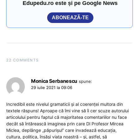
Edupedu.ro este și pe Google News
ABONEAZĂ-TE
22 COMMENTS
Monica Serbanescu
spune:
29 iulie 2021 la 09:06
Incredibil este nivelul gramaticii și al coerenței multora din
textele răspuns! Aproape că îmi vine să îi cer scuze autorului
articolului pentru faptul că majoritatea comentariilor nu face
decât să întărească imaginea prin care Dl Profesor Mircea
Miclea, deplânge „păpurișul” care invadează educația,
cultura, politica, însăși viața noastră – și, astfel, să