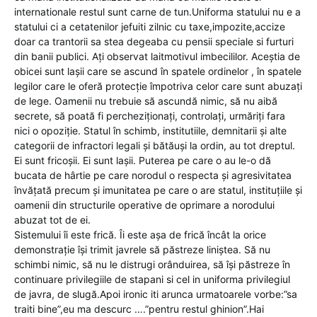
internationale restul sunt carne de tun.Uniforma statului nu e a
statului ci a cetatenilor jefuiti zilnic cu taxe,impozite,accize
doar ca trantorii sa stea degeaba cu pensii speciale si furturi
din banii publici. Ați observat laitmotivul imbecililor. Aceștia de
obicei sunt lașii care se ascund în spatele ordinelor , în spatele
legilor care le oferă protecție împotriva celor care sunt abuzați
de lege. Oamenii nu trebuie să ascundă nimic, să nu aibă
secrete, să poată fi percheziționați, controlați, urmăriți fara
nici o opoziție. Statul în schimb, institutiile, demnitarii și alte
categorii de infractori legali și bătăuși la ordin, au tot dreptul.
Ei sunt fricoșii. Ei sunt lașii. Puterea pe care o au le-o dă
bucata de hârtie pe care norodul o respecta și agresivitatea
învățată precum și imunitatea pe care o are statul, instituțiile și
oamenii din structurile operative de oprimare a norodului
abuzat tot de ei.
Sistemului îi este frică. Îi este așa de frică încât la orice
demonstrație își trimit javrele să păstreze liniștea. Să nu
schimbi nimic, să nu le distrugi orânduirea, să își păstreze în
continuare privilegiile de stapani si cel in uniforma privilegiul
de javra, de slugă.Apoi ironic iti arunca urmatoarele vorbe:”sa
traiti bine”,eu ma descurc ….”pentru restul ghinion”.Hai