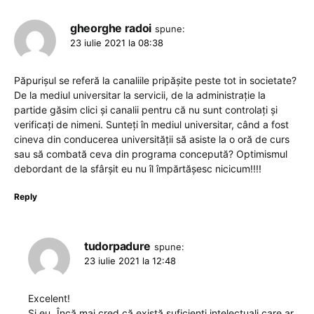
gheorghe radoi
spune:
23 iulie 2021 la 08:38
Păpurișul se referă la canaliile pripășite peste tot in societate?
De la mediul universitar la servicii, de la administrație la
partide găsim clici și canalii pentru că nu sunt controlați și
verificați de nimeni. Sunteți în mediul universitar, când a fost
cineva din conducerea universității să asiste la o oră de curs
sau să combată ceva din programa concepută? Optimismul
debordant de la sfârșit eu nu îl împărtășesc nicicum!!!!
Reply
tudorpadure
spune:
23 iulie 2021 la 12:48
Excelent!
Si eu „Încă mai cred că există suficienți intelectuali care ar