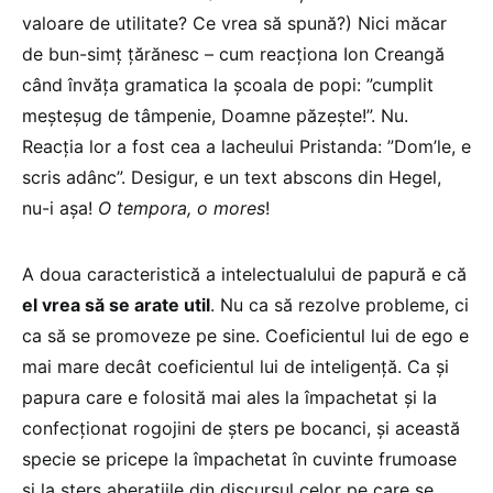
valoare de utilitate? Ce vrea să spună?) Nici măcar
de bun-simț țărănesc – cum reacționa Ion Creangă
când învăța gramatica la școala de popi: ”cumplit
meșteșug de tâmpenie, Doamne păzește!”. Nu.
Reacția lor a fost cea a lacheului Pristanda: ”Dom’le, e
scris adânc”. Desigur, e un text abscons din Hegel,
nu-i așa!
O tempora, o mores
!
A doua caracteristică a intelectualului de papură e că
el vrea să se arate util
. Nu ca să rezolve probleme, ci
ca să se promoveze pe sine. Coeficientul lui de ego e
mai mare decât coeficientul lui de inteligență. Ca și
papura care e folosită mai ales la împachetat și la
confecționat rogojini de șters pe bocanci, și această
specie se pricepe la împachetat în cuvinte frumoase
și la șters aberațiile din discursul celor pe care se