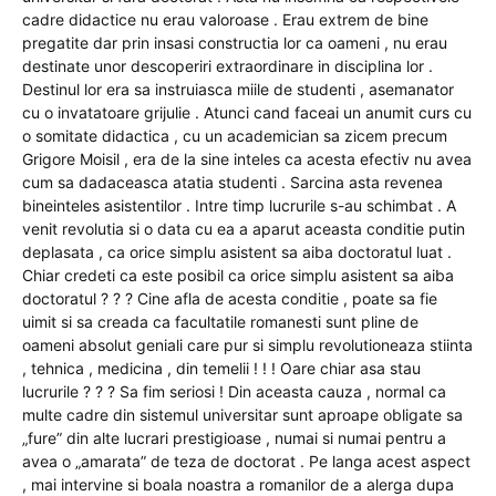
cadre didactice nu erau valoroase . Erau extrem de bine
pregatite dar prin insasi constructia lor ca oameni , nu erau
destinate unor descoperiri extraordinare in disciplina lor .
Destinul lor era sa instruiasca miile de studenti , asemanator
cu o invatatoare grijulie . Atunci cand faceai un anumit curs cu
o somitate didactica , cu un academician sa zicem precum
Grigore Moisil , era de la sine inteles ca acesta efectiv nu avea
cum sa dadaceasca atatia studenti . Sarcina asta revenea
bineinteles asistentilor . Intre timp lucrurile s-au schimbat . A
venit revolutia si o data cu ea a aparut aceasta conditie putin
deplasata , ca orice simplu asistent sa aiba doctoratul luat .
Chiar credeti ca este posibil ca orice simplu asistent sa aiba
doctoratul ? ? ? Cine afla de acesta conditie , poate sa fie
uimit si sa creada ca facultatile romanesti sunt pline de
oameni absolut geniali care pur si simplu revolutioneaza stiinta
, tehnica , medicina , din temelii ! ! ! Oare chiar asa stau
lucrurile ? ? ? Sa fim seriosi ! Din aceasta cauza , normal ca
multe cadre din sistemul universitar sunt aproape obligate sa
„fure” din alte lucrari prestigioase , numai si numai pentru a
avea o „amarata” de teza de doctorat . Pe langa acest aspect
, mai intervine si boala noastra a romanilor de a alerga dupa