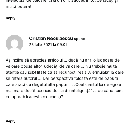
intelectual de valoare, ci și un om. Succes în tot ce faceți și
multă putere!
Reply
Cristian Neculăescu
spune:
23 iulie 2021 la 09:01
Aş înclina să apreciez articolul … dacă nu ar fi o judecată de
valoare opusă altor judecăţi de valoare … Nu trebuie multă
atenţie sau subtilitate ca să recunoşti reala „viermuială” la care
se referă autorul … Dar perspectiva folosită este de papură
care arată cu degetul alte papuri … „Coeficientul lui de ego e
mai mare decât coeficientul lui de inteligență” … de când sunt
comparabili aceşti coeficienţi?
Reply