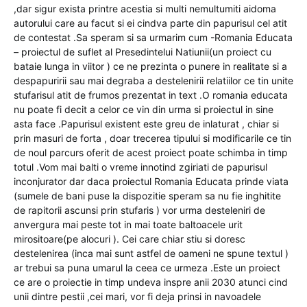
,dar sigur exista printre acestia si multi nemultumiti aidoma
autorului care au facut si ei cindva parte din papurisul cel atit
de contestat .Sa speram si sa urmarim cum -Romania Educata
– proiectul de suflet al Presedintelui Natiunii(un proiect cu
bataie lunga in viitor ) ce ne prezinta o punere in realitate si a
despapuririi sau mai degraba a destelenirii relatiilor ce tin unite
stufarisul atit de frumos prezentat in text .O romania educata
nu poate fi decit a celor ce vin din urma si proiectul in sine
asta face .Papurisul existent este greu de inlaturat , chiar si
prin masuri de forta , doar trecerea tipului si modificarile ce tin
de noul parcurs oferit de acest proiect poate schimba in timp
totul .Vom mai balti o vreme innotind zgiriati de papurisul
inconjurator dar daca proiectul Romania Educata prinde viata
(sumele de bani puse la dispozitie speram sa nu fie inghitite
de rapitorii ascunsi prin stufaris ) vor urma desteleniri de
anvergura mai peste tot in mai toate baltoacele urit
mirositoare(pe alocuri ). Cei care chiar stiu si doresc
destelenirea (inca mai sunt astfel de oameni ne spune textul )
ar trebui sa puna umarul la ceea ce urmeza .Este un proiect
ce are o proiectie in timp undeva inspre anii 2030 atunci cind
unii dintre pestii ,cei mari, vor fi deja prinsi in navoadele