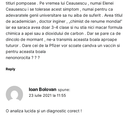
titluri pompoase . Pe vremea lui Ceausescu , numai Elenei
Ceausescu i se tolerase acest simptom , numai pentru ca
adevaratele genii universitare sa nu aiba de suferit . Avea titlul
de academician , doctor inginer , „chimist de renume mondial”
iar ea saraca avea doar 3-4 clase si nu stia nici macar formula
chimica a apei sau a dioxidului de carbon . Dar se pare ca de
dincolo de mormant , ne-a transmis aceasta boala aproape
tuturor . Oare cei de la Pfizer vor scoate candva un vaccin si
pentru aceasta boala
nenonorocita ? ? ?
Reply
Ioan Bolovan
spune:
23 iulie 2021 la 11:55
O analiza lucida și un diagnostic corect !