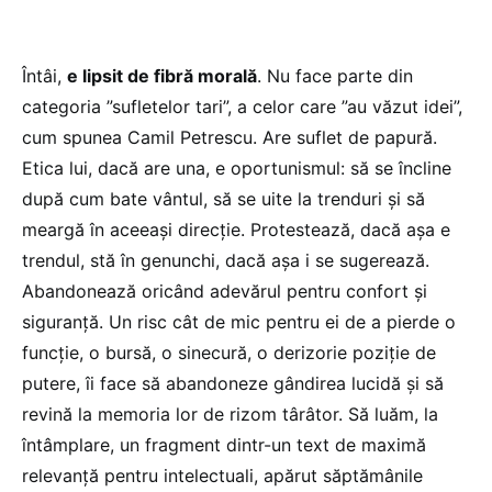
Întâi,
e lipsit de fibră morală
. Nu face parte din
categoria ”sufletelor tari”, a celor care ”au văzut idei”,
cum spunea Camil Petrescu. Are suflet de papură.
Etica lui, dacă are una, e oportunismul: să se încline
după cum bate vântul, să se uite la trenduri și să
meargă în aceeași direcție. Protestează, dacă așa e
trendul, stă în genunchi, dacă așa i se sugerează.
Abandonează oricând adevărul pentru confort și
siguranță. Un risc cât de mic pentru ei de a pierde o
funcție, o bursă, o sinecură, o derizorie poziție de
putere, îi face să abandoneze gândirea lucidă și să
revină la memoria lor de rizom târâtor. Să luăm, la
întâmplare, un fragment dintr-un text de maximă
relevanță pentru intelectuali, apărut săptămânile