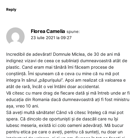
Reply
Florea Camelia
spune:
23 iulie 2021 la 09:27
Incredibil de adevărat! Domnule Miclea, de 30 de ani mă
indignez vizavi de ceea ce subliniați dumneavoastră atât de
plastic. Cand eram mai tânără îmi făceam procese de
conștiință. Îmi spuneam că e ceva cu mine că nu mă pot
integra în sânul „păpurișului”. Apoi am realizat că valoarea e
atât de rară, încât o vei întâlni doar accidental.
Vă citesc cu mare drag de fiecare dată și mă întreb unde ar fi
educația din Romania dacă dumneavoastră ați fi fost ministru
așa, vreo 10 ani.
Să aveți multă sănătate! Când vă citesc înțeleg că mai pot
spera. Că dincolo de oportuniști și de dascăli care nu își
iubesc meseria, există ici colo oameni adevărați. Mă bucur
pentru etica pe care o aveți, pentru că sunteți, nu doar un