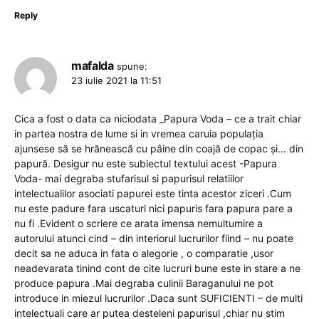
Reply
mafalda
spune:
23 iulie 2021 la 11:51
Cica a fost o data ca niciodata _Papura Voda – ce a trait chiar
in partea nostra de lume si in vremea caruia populația
ajunsese să se hrănească cu pâine din coajă de copac și… din
papură. Desigur nu este subiectul textului acest -Papura
Voda- mai degraba stufarisul si papurisul relatiilor
intelectualilor asociati papurei este tinta acestor ziceri .Cum
nu este padure fara uscaturi nici papuris fara papura pare a
nu fi .Evident o scriere ce arata imensa nemultumire a
autorului atunci cind – din interiorul lucrurilor fiind – nu poate
decit sa ne aduca in fata o alegorie , o comparatie ,usor
neadevarata tinind cont de cite lucruri bune este in stare a ne
produce papura .Mai degraba culinii Baraganului ne pot
introduce in miezul lucrurilor .Daca sunt SUFICIENTI – de multi
intelectuali care ar putea desteleni papurisul ,chiar nu stim