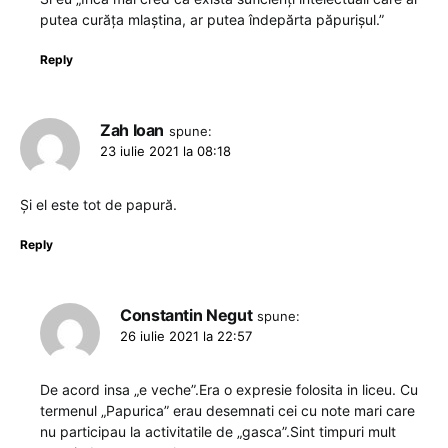
putea curăța mlaștina, ar putea îndepărta păpurișul.”
Reply
Zah Ioan
spune:
23 iulie 2021 la 08:18
Și el este tot de papură.
Reply
Constantin Negut
spune:
26 iulie 2021 la 22:57
De acord insa „e veche”.Era o expresie folosita in liceu. Cu
termenul „Papurica” erau desemnati cei cu note mari care
nu participau la activitatile de „gasca”.Sint timpuri mult