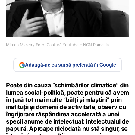
Mircea Miclea / Foto: Captură Youtube – NCN Romania
Adaugă-ne ca sursă preferată în Google
Poate din cauza ”schimbărilor climatice” din
lumea social-politică, poate pentru că avem
în țară tot mai multe ”bălți și mlaștini” prin
instituții și domenii de activitate, observ cu
îngrijorare răspândirea accelerată a unei
specii anume de intelectual: intelectualul de
papură. Aproape niciodată nu stă singur, se