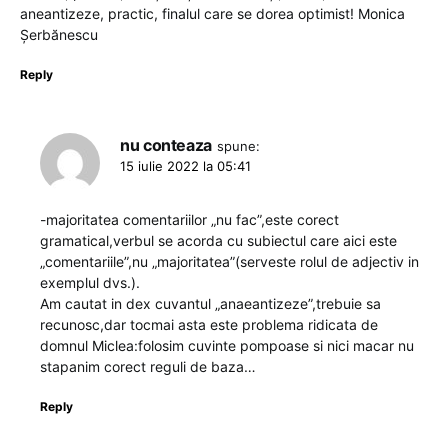
aneantizeze, practic, finalul care se dorea optimist! Monica
Șerbănescu
Reply
nu conteaza
spune:
15 iulie 2022 la 05:41
-majoritatea comentariilor „nu fac”,este corect
gramatical,verbul se acorda cu subiectul care aici este
„comentariile”,nu „majoritatea”(serveste rolul de adjectiv in
exemplul dvs.).
Am cautat in dex cuvantul „anaeantizeze”,trebuie sa
recunosc,dar tocmai asta este problema ridicata de
domnul Miclea:folosim cuvinte pompoase si nici macar nu
stapanim corect reguli de baza…
Reply