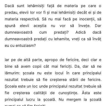
Dacă sunt lehămisiți față de materia pe care o
predau, elevii lor vor fi și mai lehămisiți decât ei și de
materia respectivă. Să nu mai facă pe inocenții, să
spună elevii aceștia nu vor să învețe. Dar
dumneavoastră cum predați? Adică dacă
dumneavoastră predați cu lehamite, vreți ca să învăț
eu cu entuziasm?
Iar pe de altă parte, apropo de fericire, deci clar e
bine să avem copii cât mai fericiți. Da, dar să ne
lămurim: școala nu este locul în care principalul
rezultat trebuie să fie creșterea stării de fericire.
Școala este un loc unde principalul rezultat trebuie să
fie creșterea calității de cunoștințe. Ăsta este
principalul lucru la școală. Nu mergem la școală
numai ca să fim fericiți.