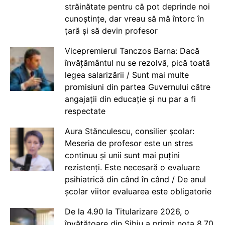
străinătate pentru că pot deprinde noi
cunoștințe, dar vreau să mă întorc în
țară și să devin profesor
Vicepremierul Tanczos Barna: Dacă
învățământul nu se rezolvă, pică toată
legea salarizării / Sunt mai multe
promisiuni din partea Guvernului către
angajații din educație și nu par a fi
respectate
Aura Stănculescu, consilier școlar:
Meseria de profesor este un stres
continuu și unii sunt mai puțini
rezistenți. Este necesară o evaluare
psihiatrică din când în când / De anul
școlar viitor evaluarea este obligatorie
De la 4.90 la Titularizare 2026, o
învățătoare din Sibiu a primit nota 8.70