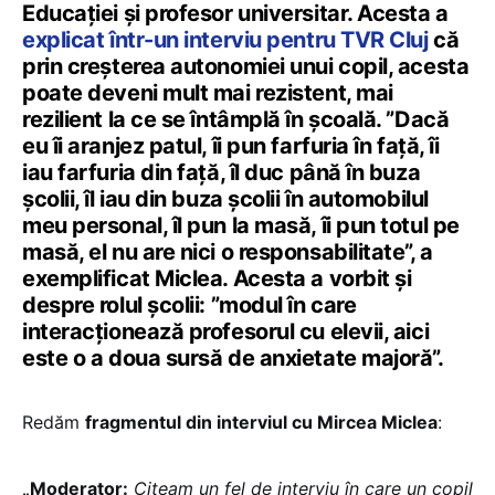
Educației și profesor universitar. Acesta a
explicat într-un interviu pentru TVR Cluj
că
prin creșterea autonomiei unui copil, acesta
poate deveni mult mai rezistent, mai
rezilient la ce se întâmplă în școală. ”Dacă
eu îi aranjez patul, îi pun farfuria în față, îi
iau farfuria din față, îl duc până în buza
școlii, îl iau din buza școlii în automobilul
meu personal, îl pun la masă, îi pun totul pe
masă, el nu are nici o responsabilitate”, a
exemplificat Miclea. Acesta a vorbit și
despre rolul școlii: ”modul în care
interacționează profesorul cu elevii, aici
este o a doua sursă de anxietate majoră”.
Redăm
fragmentul din interviul cu Mircea Miclea
:
„Moderator:
Citeam un fel de interviu în care un copil