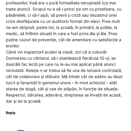
profesorilor, însă era o pură formalitate nerușinată (ca mai
toate atunci). Scopul nu e să-l prinzi pe om cu prostioara, cu
păsărelele, ci să-l ajuți, să previi o criză sau dezastrul unei
crize desfășurate cu un auditoriu format din elevi. Prea mult
ne-am obișnuit, peste tot, la școală, în primării, la poliție, la
medic, să întîlnim situații în care a fost prins ăla și ăla. Prea
puține cazuri de prevenție, cât de amendare cu satisfacție a
erorilor.
Când vin inspectorii școlari la clasă, zici că a coborât
Dumnezeu cu cântarul, să-i stabilească fiecăruia IQ-ul, iar
dascălii fac lecții pe care nu le-au mai aplicat până atunci
niciodată. Relația n-ar trebui să fie una de teroare controlată,
cât de colaborare și sfătuire. Mă întreb cât de adânc au lăsat
turcii și fanarioții în genomul unora – în mod schizoid – atât
starea de slugă, cât și cea de stăpân, în funcție de situație.
Respectul, dăruirea, adevărul, dreptatea se învață de acasă,
dar și de la școală.
Reply