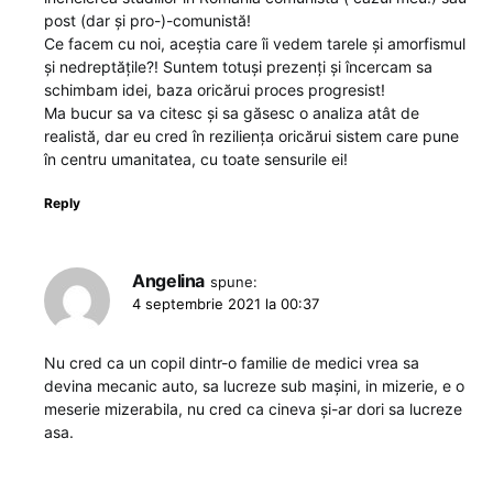
post (dar și pro-)-comunistă!
Ce facem cu noi, aceștia care îi vedem tarele și amorfismul
și nedreptățile?! Suntem totuși prezenți și încercam sa
schimbam idei, baza oricărui proces progresist!
Ma bucur sa va citesc și sa găsesc o analiza atât de
realistă, dar eu cred în reziliența oricărui sistem care pune
în centru umanitatea, cu toate sensurile ei!
Reply
Angelina
spune:
4 septembrie 2021 la 00:37
Nu cred ca un copil dintr-o familie de medici vrea sa
devina mecanic auto, sa lucreze sub mașini, in mizerie, e o
meserie mizerabila, nu cred ca cineva și-ar dori sa lucreze
asa.