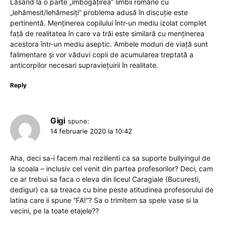
Lăsând la o parte „îmbogățirea” limbii române cu
„lehămesit/lehămesiți” problema adusă în discuție este
pertinentă. Menținerea copilului într-un mediu izolat complet
față de realitatea în care va trăi este similară cu menținerea
acestora într-un mediu aseptic. Ambele moduri de viață sunt
falimentare și vor văduvi copii de acumularea treptată a
anticorpilor necesari supraviețuirii în realitate.
Reply
Gigi
spune:
14 februarie 2020 la 10:42
Aha, deci sa-i facem mai rezilienti ca sa suporte bullyingul de
la scoala – inclusiv cel venit din partea profesorilor? Deci, cam
ce ar trebui sa faca o eleva din liceul Caragiale (Bucuresti,
dedigur) ca sa treaca cu bine peste atitudinea profesorului de
latina care ii spune “FA!”? Sa o trimitem sa spele vase si la
vecini, pe la toate etajele??