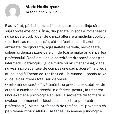
Maria Hodiș
spune:
14 februarie 2020 la 08:30
E adevărat, părinții crescuți în comunism au tendința să-și
supraprotejeze copiii. Însă, din păcate, în școala românească
nu se poate vorbi doar de o mică alterare a mediului copilului
(rezilient sau nu de acasă), cât de foarte mult dispreț, de
anxietate, de ignoranță, agresivitate verbală, nervozitate,
spleen și demoralizare care vin de foarte multe ori din partea
profesorului. Dacă omul de la catedră te dresează doar prin
intermediul catalogului (și de multe ori nici măcar așa), dacă
nu vezi nici o scânteie de compasiune sau plăcere în a preda,
atunci poți fi Tarzan cel rezilient că – în curând – școala te va
duce la dezinteres total sau depresie.
O reformă serioasă a învățământului presupune stabilirea de
criterii la numirea de dascăli în diferitele posturi, la trecerea
unor examene psihologice anuale, la secvențe de formare și
evaluare permanente (făcute cu seriozitate și de către
profesioniști). Mama, profesoară de română, îmi povestea că –
pe vremea împușcatului -, se făceau examene psihologice