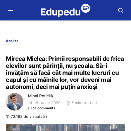
Analize
Mircea Miclea: Primii responsabili de frica
elevilor sunt părinții, nu școala. Să-i
învățăm să facă cât mai multe lucruri cu
capul și cu mâinile lor, vor deveni mai
autonomi, deci mai puțin anxioși
Mihai Peticilă
14 februarie 2020
5 minute read
11 comments
73.193 de vizualizări