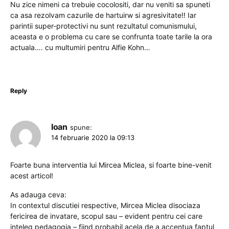
Nu zice nimeni ca trebuie cocolositi, dar nu veniti sa spuneti
ca asa rezolvam cazurile de hartuirw si agresivitate!! Iar
parintii super-protectivi nu sunt rezultatul comunismului,
aceasta e o problema cu care se confrunta toate tarile la ora
actuala…. cu multumiri pentru Alfie Kohn…
Reply
Ioan
spune:
14 februarie 2020 la 09:13
Foarte buna interventia lui Mircea Miclea, si foarte bine-venit
acest articol!
As adauga ceva:
In contextul discutiei respective, Mircea Miclea disociaza
fericirea de invatare, scopul sau – evident pentru cei care
inteleg pedagogia – fiind probabil acela de a accentua faptul