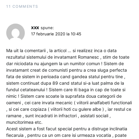
11 COMMENTS
xxx
spune:
17 februarie 2020 la 10:45
Ma uit la comentarii , la articol … si realizez inca o data
rezultatul sistemului de invatamant Romanesc , stim de toate
dar niciodata nu ajungem la un numitor comun ! Sistem de
invatamant creat de comunisti pentru a crea sluga perfecta
fata de sistem in perioada cand gandea statul pentru tine ,
sistem continuat dupa 89 cand statul si-a luat palma de la
fundul cetateanului ! Sistem care iti baga in cap de toate si
nimic ! Sistem care scoate la suprafata doua categorii de
oameni , cei care invata mecanic ( viitorii analfabeti functionali
, si cei care copiaza ( viitorii hoti cu gulere albe ) , iar restul ce
ramane , sunt incadrati in infractori , asistati sociali ,
muncitorimea etc.
Acest sistem a fost facut special pentru a distruge inclinatia
fiecaruia , pentru ca un om care isi urmeaza vocatia , poate