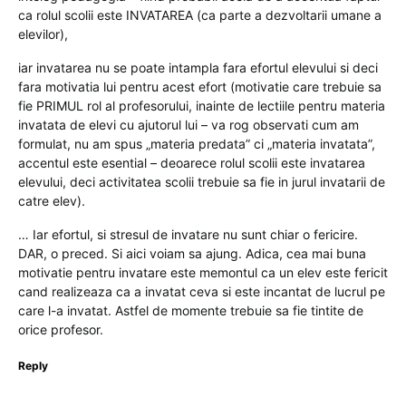
ca rolul scolii este INVATAREA (ca parte a dezvoltarii umane a
elevilor),
iar invatarea nu se poate intampla fara efortul elevului si deci
fara motivatia lui pentru acest efort (motivatie care trebuie sa
fie PRIMUL rol al profesorului, inainte de lectiile pentru materia
invatata de elevi cu ajutorul lui – va rog observati cum am
formulat, nu am spus „materia predata” ci „materia invatata”,
accentul este esential – deoarece rolul scolii este invatarea
elevului, deci activitatea scolii trebuie sa fie in jurul invatarii de
catre elev).
… Iar efortul, si stresul de invatare nu sunt chiar o fericire.
DAR, o preced. Si aici voiam sa ajung. Adica, cea mai buna
motivatie pentru invatare este memontul ca un elev este fericit
cand realizeaza ca a invatat ceva si este incantat de lucrul pe
care l-a invatat. Astfel de momente trebuie sa fie tintite de
orice profesor.
Reply