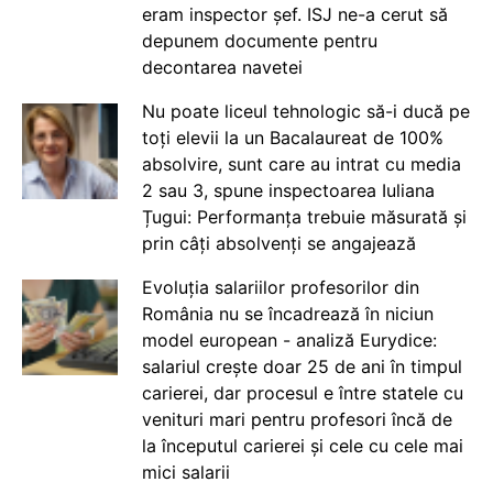
eram inspector șef. ISJ ne-a cerut să
depunem documente pentru
decontarea navetei
Nu poate liceul tehnologic să-i ducă pe
toți elevii la un Bacalaureat de 100%
absolvire, sunt care au intrat cu media
2 sau 3, spune inspectoarea Iuliana
Țugui: Performanța trebuie măsurată și
prin câți absolvenți se angajează
Evoluția salariilor profesorilor din
România nu se încadrează în niciun
model european - analiză Eurydice:
salariul crește doar 25 de ani în timpul
carierei, dar procesul e între statele cu
venituri mari pentru profesori încă de
la începutul carierei și cele cu cele mai
mici salarii