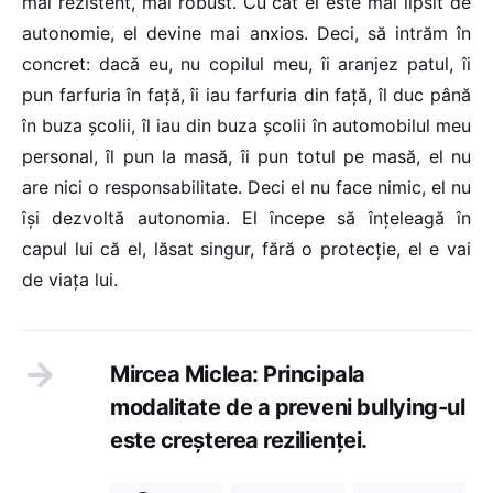
mai rezistent, mai robust. Cu cât el este mai lipsit de
autonomie, el devine mai anxios. Deci, să intrăm în
concret: dacă eu, nu copilul meu, îi aranjez patul, îi
pun farfuria în față, îi iau farfuria din față, îl duc până
în buza școlii, îl iau din buza școlii în automobilul meu
personal, îl pun la masă, îi pun totul pe masă, el nu
are nici o responsabilitate. Deci el nu face nimic, el nu
își dezvoltă autonomia. El începe să înțeleagă în
capul lui că el, lăsat singur, fără o protecție, el e vai
de viața lui.
Mircea Miclea: Principala
modalitate de a preveni bullying-ul
este creșterea rezilienței.