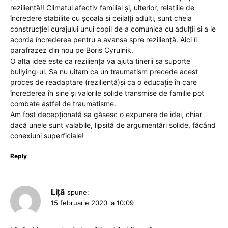
reziliență!! Climatul afectiv familial și, ulterior, relațiile de
încredere stabilite cu școala și ceilalți adulți, sunt cheia
construcției curajului unui copil de a comunica cu adulții si a le
acorda încrederea pentru a avansa spre reziliență. Aici îl
parafrazez din nou pe Boris Cyrulnik.
O alta idee este ca reziliența va ajuta tinerii sa suporte
bullying-ul. Sa nu uitam ca un traumatism precede acest
proces de readaptare (reziliență)și ca o educație în care
încrederea în sine și valorile solide transmise de familie pot
combate astfel de traumatisme.
Am fost decepționată sa găsesc o expunere de idei, chiar
dacă unele sunt valabile, lipsită de argumentări solide, făcând
conexiuni superficiale!
Reply
Liță
spune:
15 februarie 2020 la 10:09