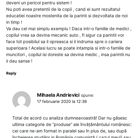
deveni un pericol pentru sistem !
Nu poti avea pretentii de la copii , cand ei sunt rezultatul
educatiei noastre mostenita de la parinti si dezvoltata de noi
in timp !
Va dau cel mai simplu exemplu ! Daca intr-o familie de medici ,
copilul vrea sa devina mecanic auto , fi sigur ca parintii vor
face tot posibilul sa il opreasca si il indruma spre o cariera
superioara ! Acelasi lucru se poate intampla si intr-o familie de
muncitori , copilul isi doreste sa devina medic , insa parintii nu
ii dau sanse !
Reply
Mihaela Andrievici
spune:
17 februarie 2020 la 12:36
Total de acord cu analiza dumneavoastră! Dar nu găsesc
ultima categorie de “produse” ale învățământului românesc:
cei care ne-am format in paralel sau în plus de, sau după
încheierea studiilor in România comunistă ( cazul meu!) sau