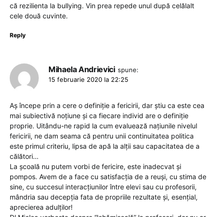
că rezilienta la bullying. Vin prea repede unul după celălalt
cele două cuvinte.
Reply
Mihaela Andrievici
spune:
15 februarie 2020 la 22:25
Aș începe prin a cere o definiție a fericirii, dar știu ca este cea
mai subiectivă noțiune și ca fiecare individ are o definiție
proprie. Uitându-ne rapid la cum evaluează națiunile nivelul
fericirii, ne dam seama că pentru unii continuitatea politica
este primul criteriu, lipsa de apă la alții sau capacitatea de a
călători…
La școală nu putem vorbi de fericire, este inadecvat și
pompos. Avem de a face cu satisfacția de a reuși, cu stima de
sine, cu succesul interacțiunilor între elevi sau cu profesorii,
mândria sau decepția fata de propriile rezultate și, esențial,
aprecierea adulților!