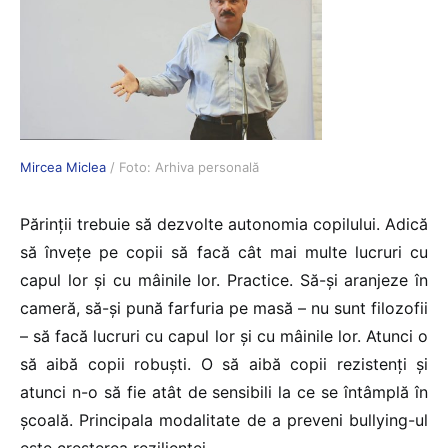
Mircea Miclea
/ Foto: Arhiva personală
Părinții trebuie să dezvolte autonomia copilului. Adică
să învețe pe copii să facă cât mai multe lucruri cu
capul lor și cu mâinile lor. Practice. Să-și aranjeze în
cameră, să-și pună farfuria pe masă – nu sunt filozofii
– să facă lucruri cu capul lor și cu mâinile lor. Atunci o
să aibă copii robuști. O să aibă copii rezistenți și
atunci n-o să fie atât de sensibili la ce se întâmplă în
școală. Principala modalitate de a preveni bullying-ul
este creșterea rezilienței.