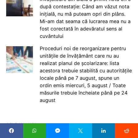
după contestație: Când am văzut nota
inițială, nu mă puteam opri din plâns.
Mi-am dat seama că lucrarea mea nu a
fost corectată în adevăratul sens al
cuvântului
Proceduri noi de reorganizare pentru
unitățile de învățământ care nu au
realizat planul de școlarizare: lista
acestora trebuie stabilită cu autoritățile
locale până pe 7 august, spune un
ordin emis miercuri, 5 august / Toate
măsurile trebuie încheiate până pe 24
august
CELE MAI NOI
Sorin Ion, întrebat cum le răspunde profesorilor care