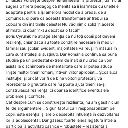
Dl Miclea vorbește despre “lehămiseală” la profesori, dar nu ar
sugera o filiera pedagogică menită sa îi înarmeze cu uneltele
adaptate pentru a își ameliora modul de a preda, de a
comunica, ci pare ca această transformare ar trebui sa
coboare din înălțimile celeste! Nu văd nimic solid în aceste
afirmații, ci doar “n-au decât sa o facă!”
Boris Cyrulnik ne atrage atenția ca nu toți copiii pot deveni
rezilienți, chiar dacă au toate condițiile necesare în mediul
familial sau școlar. Evident, majoritatea va reuși în măsura în
care sunt înțeleși si susținuți. Dar România continuă sa pună
studiile pe un piedestal extrem de înalt și nu cred ca vom
asista la o schimbare de mentalitate care ar putea aduce
liniște multor tineri romani, într-un viitor apropiat… Școala,ca
instituție, și oricât vor fi de bine voitori profesorii, va
reprezenta o greutate care nu poate ajuta tinerii sa-și
construiască reziliență, ci doar sa identifice eventualele
probleme și conflicte.
Cât despre cum se construiește reziliența, nu am găsit niciun
fel de argumentare… Sigur, faptul ca îi responsabilizăm pe
copii, este esențial și are o deosebita influență în dezvoltarea
lor la adolescentă!. Dar găsesc foarte lejera legătura între a
participa la activități casnice – robustețe – rezistență și