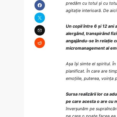
predăm cu totul și cu totu
agitație interioară. De aic
Un copil între 6 și 12 ani
alergând, transpirând fiz
angajându-se în relație cu
micromanagement al emoț
Așa își simte el spiritul. Î
planificat. În care are timp
emoțiile, puterea, voința 
Sursa realizării lor ca adu
pe care acesta o are cu m
înverșunăm pe supraîncărc
pe care o poate facea ea p