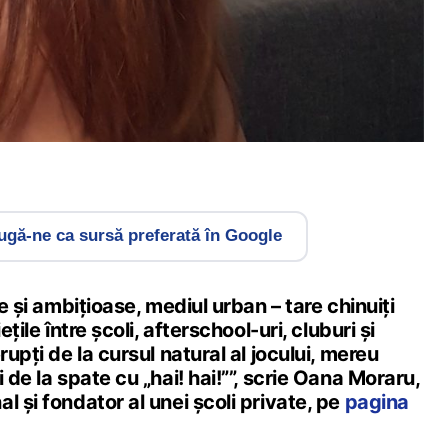
gă-ne ca sursă preferată în Google
ne și ambițioase, mediul urban – tare chinuiți
ețile între școli, afterschool-uri, cluburi și
rupți de la cursul natural al jocului, mereu
 de la spate cu „hai! hai!””, scrie Oana Moraru,
l și fondator al unei școli private, pe
pagina