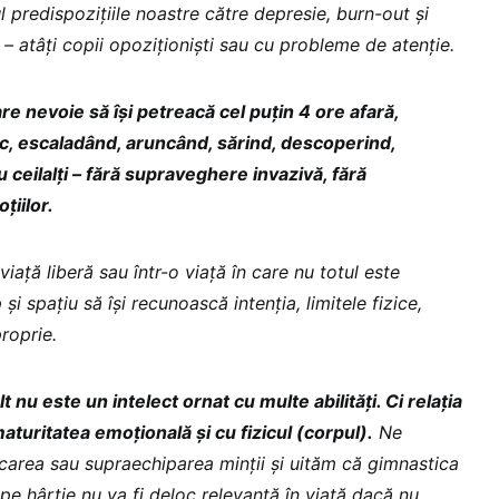
l predispozițiile noastre către depresie, burn-out și
i – atâți copii opoziționiști sau cu probleme de atenție.
 are nevoie să își petreacă cel puțin 4 ore afară,
ic, escaladând, aruncând, sărind, descoperind,
 ceilalți – fără supraveghere invazivă, fără
iilor.
n viață liberă sau într-o viață în care nu totul este
 și spațiu să își recunoască intenția, limitele fizice,
proprie.
lt nu este un intelect ornat cu multe abilități. Ci relația
aturitatea emoțională și cu fizicul (corpul).
Ne
area sau supraechiparea minții și uităm că gimnastica
e hârtie nu va fi deloc relevantă în viață dacă nu