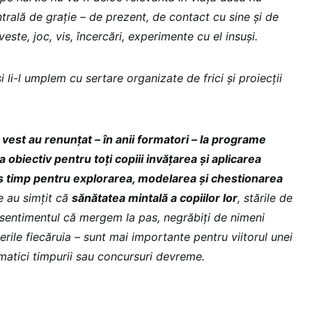
trală de grație – de prezent, de contact cu sine și de
este, joc, vis, încercări, experimente cu el insuși.
 li-l umplem cu sertare organizate de frici și proiecții
 vest au renunțat – în anii formatori – la programe
a obiectiv pentru toți copiii invățarea și aplicarea
s timp pentru explorarea, modelarea și chestionarea
te au simțit că
sănătatea mintală a copiilor lor
, stările de
, sentimentul că mergem la pas, negrăbiți de nimeni
terile fiecăruia – sunt mai importante pentru viitorul unei
matici timpurii sau concursuri devreme.