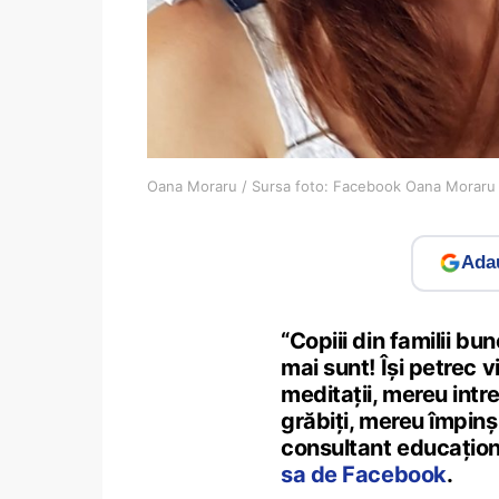
Oana Moraru / Sursa foto: Facebook Oana Moraru
Adau
“Copiii din familii bu
mai sunt! Își petrec vi
meditații, mereu intre
grăbiți, mereu împinși
consultant educaționa
sa de Facebook
.