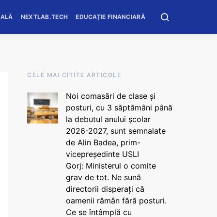
OALĂ
NEXTLAB.TECH
EDUCAȚIE FINANCIARĂ
CELE MAI CITITE ARTICOLE
Noi comasări de clase și
posturi, cu 3 săptămâni până
la debutul anului școlar
2026-2027, sunt semnalate
de Alin Badea, prim-
vicepreședinte USLI
Gorj: Ministerul o comite
grav de tot. Ne sună
directorii disperați că
oamenii rămân fără posturi.
Ce se întâmplă cu