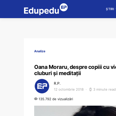
ȘTIRI
Analize
Oana Moraru, despre copiii cu vieț
cluburi și meditații
R.P.
12 octombrie 2018
3 minute read
135.792 de vizualizări