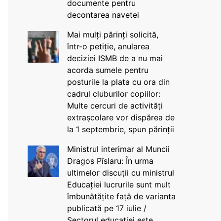
documente pentru
decontarea navetei
Mai mulți părinți solicită,
într-o petiție, anularea
deciziei ISMB de a nu mai
acorda sumele pentru
posturile la plata cu ora din
cadrul cluburilor copiilor:
Multe cercuri de activități
extrașcolare vor dispărea de
la 1 septembrie, spun părinții
Ministrul interimar al Muncii
Dragos Pîslaru: În urma
ultimelor discuții cu ministrul
Educației lucrurile sunt mult
îmbunătățite față de varianta
publicată pe 17 iulie /
Sectorul educației este