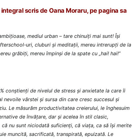
l integral scris de Oana Moraru, pe pagina sa
 ambițioase, mediul urban – tare chinuiți mai sunt! Își
afterschool-uri, cluburi și meditații, mereu intrerupți de la
mereu grăbiți, mereu împinși de la spate cu „hai! hai!”
 conștienți de nivelul de stress și anxietate la care îi
nevoile vârstei și sursa din care cresc succesul și
rziu. Le măsurăm productivitatea creierului, le înghesuim
native de învățare, dar și acelea în stil clasic,
 că nu sunt niciodată suficienți, că viața, ca să își merite
uie muncită, sacrificată, transpirată, epuizată. Le