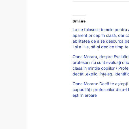
Similare
La ce folosesc temele pentru 
aparent pricep în clasă, dar câ
abilitatea de a se descurca pe
I și a II-a, să-și dedice timp t
Oana Moraru, despre Evaluările
profesorii nu sunt evaluați ofic
clasă în mințile copiilor / Prof
decât „explic, înțeleg, identifi
Oana Moraru: Dacă te aștepți 
capacității profesorilor de a-l
ești în eroare