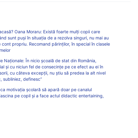
acasă? Oana Moraru: Există foarte mulți copii care
nd sunt puși în situația de a rezolva singuri, nu mai au
 cont propriu. Recomand părinților, în special în clasele
emelor
 Naționale: În nicio școală de stat din România,
ial și cu niciun fel de consecințe pe ce efect au ei în
esorii, cu câteva excepții, nu știu să predea la alt nivel
c, subliniez, definesc”
ca motivația școlară să apară doar pe canalul
 fascina pe copil și a face actul didactic entertaining,