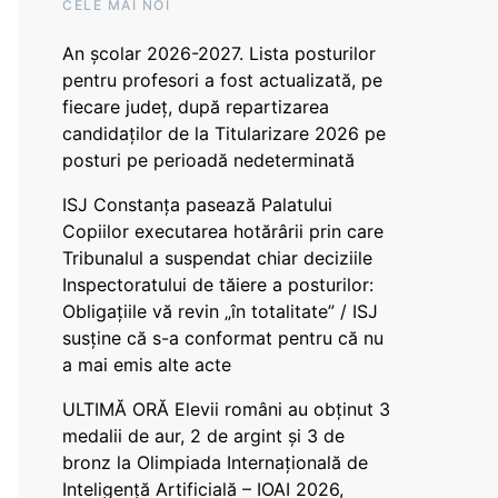
CELE MAI NOI
An școlar 2026-2027. Lista posturilor
pentru profesori a fost actualizată, pe
fiecare județ, după repartizarea
candidaților de la Titularizare 2026 pe
posturi pe perioadă nedeterminată
ISJ Constanța pasează Palatului
Copiilor executarea hotărârii prin care
Tribunalul a suspendat chiar deciziile
Inspectoratului de tăiere a posturilor:
Obligațiile vă revin „în totalitate” / ISJ
susține că s-a conformat pentru că nu
a mai emis alte acte
ULTIMĂ ORĂ Elevii români au obținut 3
medalii de aur, 2 de argint și 3 de
bronz la Olimpiada Internațională de
Inteligență Artificială – IOAI 2026,