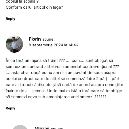
copilul la scoala ?
Conform carui articol din lege?
Reply
Florin
spune:
8 septembrie 2024 la 14:46
În ce țară am ajuns să trăim ??? …. cum…. sunt obligat să
semnez un contract altfel voi fi amendat contravențional ???
…. asta chiar dacă eu nu am nici un cuvânt de spus asupra
acelui contract care de altfel se semnează între 2 părți , părți
care ar trebui să discute și să cadă de acord asupra condițiilor
înainte de a-l semna . Unde mai există o țară care să te oblige
să semnezi ceva sub amenințarea unei amenzi ??????
Reply
Marian
spune: