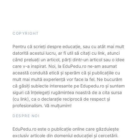
COPYRIGHT
Pentru că scrieți despre educație, sau cu atât mai mult
datorită acestui lucru, ar fi util să citați cu link, atunci
când preluați un articol, părți dintr-un articol sau o idee
care v-a inspirat. Noi, la EduPedu.ro ne-am asumat
această conduită etică și sperăm că și publicațiile cu
mult mai multă experiență vor face la fel. Ne bucurăm
că găsiți subiecte interesante pe Edupedu.ro și suntem
siguri că înțelegeți rugămintea noastră de a cita sursa
(cu link), ca o declarație reciprocă de respect și
profesionalism. Vă mulțumim!
DESPRE NOI
EduPedu.ro este o publicație online care găzduiește
exclusiv articole din domeniul educației și cercetării.