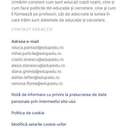
Urmărim constant cum sunt educați copiii noștri, cine și
cum face politicile din educație și cercetare, cine și cum
îi formează pe profesori, cât de adecvate la lumea în
care trăim sunt sistemele de educație și cercetare.
CONTACT REDACȚIE
Adrese e-mail
raluca.pantazi@edupedu.ro
mihai.peticila@edupedu.ro
costin.ionescu@edupedu.ro
alexa.stanescu@edupedu.ro
diana.ghimisi@edupedu.ro
stefan.lefter@edupedu.ro
ramona.florea@edupedu.ro
Notă de informare cu privire la prelucrarea de date
personale prin intermediul site-ului
Politica de cookie
Modifică setarile cookie-urilor