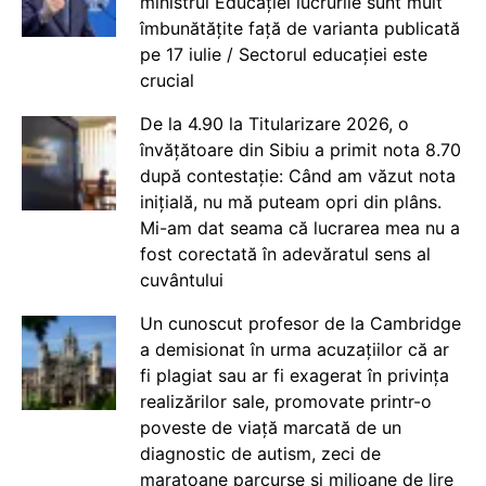
ministrul Educației lucrurile sunt mult
îmbunătățite față de varianta publicată
pe 17 iulie / Sectorul educației este
crucial
De la 4.90 la Titularizare 2026, o
învățătoare din Sibiu a primit nota 8.70
după contestație: Când am văzut nota
inițială, nu mă puteam opri din plâns.
Mi-am dat seama că lucrarea mea nu a
fost corectată în adevăratul sens al
cuvântului
Un cunoscut profesor de la Cambridge
a demisionat în urma acuzațiilor că ar
fi plagiat sau ar fi exagerat în privința
realizărilor sale, promovate printr-o
poveste de viață marcată de un
diagnostic de autism, zeci de
maratoane parcurse și milioane de lire