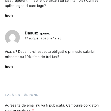
lasat repetent. In astfel de situatii ce se intampla? Cum se
aplica legea si care lege?
Reply
Danutz
spune:
17 august 2023 la 12:28
Asa, si? Daca nu-si respecta obligatiile primeste salariul
micsorat cu 10% timp de trei luni?
Reply
LASĂ UN RĂSPUNS
Adresa ta de email nu va fi publicată.
Câmpurile obligatorii
sunt marcate cu
*