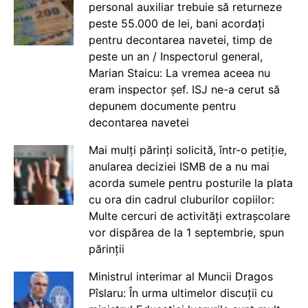
personal auxiliar trebuie să returneze
peste 55.000 de lei, bani acordați
pentru decontarea navetei, timp de
peste un an / Inspectorul general,
Marian Staicu: La vremea aceea nu
eram inspector șef. ISJ ne-a cerut să
depunem documente pentru
decontarea navetei
Mai mulți părinți solicită, într-o petiție,
anularea deciziei ISMB de a nu mai
acorda sumele pentru posturile la plata
cu ora din cadrul cluburilor copiilor:
Multe cercuri de activități extrașcolare
vor dispărea de la 1 septembrie, spun
părinții
Ministrul interimar al Muncii Dragos
Pîslaru: În urma ultimelor discuții cu