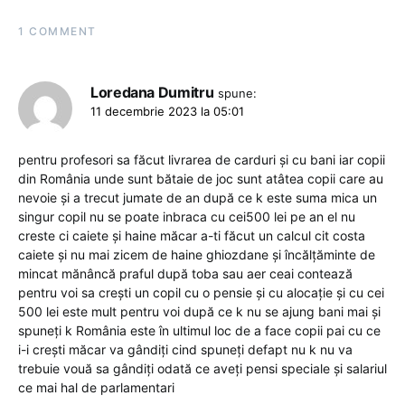
1 COMMENT
Loredana Dumitru
spune:
11 decembrie 2023 la 05:01
pentru profesori sa făcut livrarea de carduri și cu bani iar copii
din România unde sunt bătaie de joc sunt atâtea copii care au
nevoie și a trecut jumate de an după ce k este suma mica un
singur copil nu se poate inbraca cu cei500 lei pe an el nu
creste ci caiete și haine măcar a-ti făcut un calcul cit costa
caiete și nu mai zicem de haine ghiozdane și încălțăminte de
mincat mănâncă praful după toba sau aer ceai contează
pentru voi sa crești un copil cu o pensie și cu alocație și cu cei
500 lei este mult pentru voi după ce k nu se ajung bani mai și
spuneți k România este în ultimul loc de a face copii pai cu ce
i-i crești măcar va gândiți cind spuneți defapt nu k nu va
trebuie vouă sa gândiți odată ce aveți pensi speciale și salariul
ce mai hal de parlamentari