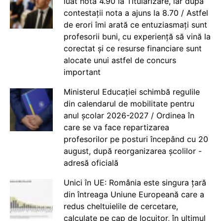
luat nota 4.90 la Titularizare, iar după
contestații nota a ajuns la 8.70 / Astfel
de erori îmi arată ce entuziasmați sunt
profesorii buni, cu experiență să vină la
corectat și ce resurse financiare sunt
alocate unui astfel de concurs
important
Ministerul Educației schimbă regulile
din calendarul de mobilitate pentru
anul școlar 2026-2027 / Ordinea în
care se va face repartizarea
profesorilor pe posturi începând cu 20
august, după reorganizarea școlilor -
adresă oficială
Unici în UE: România este singura țară
din întreaga Uniune Europeană care a
redus cheltuielile de cercetare,
calculate pe cap de locuitor, în ultimul