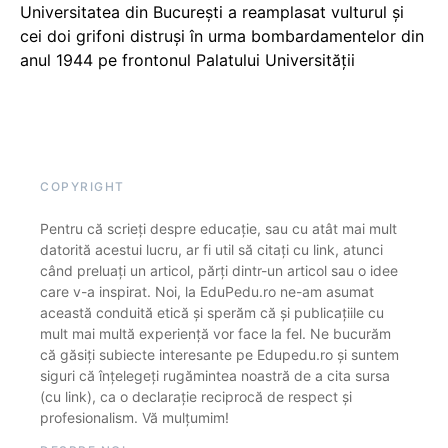
Universitatea din București a reamplasat vulturul și
cei doi grifoni distruși în urma bombardamentelor din
anul 1944 pe frontonul Palatului Universității
COPYRIGHT
Pentru că scrieți despre educație, sau cu atât mai mult
datorită acestui lucru, ar fi util să citați cu link, atunci
când preluați un articol, părți dintr-un articol sau o idee
care v-a inspirat. Noi, la EduPedu.ro ne-am asumat
această conduită etică și sperăm că și publicațiile cu
mult mai multă experiență vor face la fel. Ne bucurăm
că găsiți subiecte interesante pe Edupedu.ro și suntem
siguri că înțelegeți rugămintea noastră de a cita sursa
(cu link), ca o declarație reciprocă de respect și
profesionalism. Vă mulțumim!