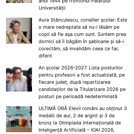
anul 1944 pe frontonul Palatului
Universității
Aura Stănculescu, consilier școlar: Este
o mare nedreptate să nu-i lăsăm pe
copii să fie așa cum sunt. Suntem prea
dornici să îi băgăm în șabloane și să-i
corectăm, să invalidăm ceea ce fac
diferit
An școlar 2026-2027. Lista posturilor
pentru profesori a fost actualizată, pe
fiecare județ, după repartizarea
candidaților de la Titularizare 2026 pe
posturi pe perioadă nedeterminată
ULTIMĂ ORĂ Elevii români au obținut 3
medalii de aur, 2 de argint și 3 de
bronz la Olimpiada Internațională de
Inteligență Artificială – IOAI 2026,