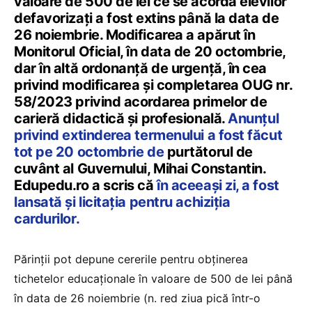
valoare de 500 de lei ce se acordă elevilor
defavorizați a fost extins până la data de
26 noiembrie. Modificarea a apărut în
Monitorul Oficial, în data de 20 octombrie,
dar în altă ordonanță de urgență, în cea
privind modificarea și completarea OUG nr.
58/2023 privind acordarea primelor de
carieră didactică și profesională.
Anunțul
privind extinderea termenului a fost făcut
tot pe 20 octombrie de
purtătorul de
cuvânt al Guvernului, Mihai Constantin.
Edupedu.ro a scris că
în aceeași zi, a fost
lansată și licitația pentru achiziția
cardurilor.
Părinții pot depune cererile pentru obținerea
tichetelor educaționale în valoare de 500 de lei până
în data de 26 noiembrie (n. red ziua pică într-o