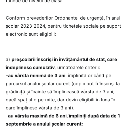
funcție de nivelul de clasă.
Conform prevederilor Ordonanței de urgență, în anul
școlar 2023-2024, pentru tichetele sociale pe suport
electronic sunt eligibili:
a)
preșcolarii înscriși în învățământul de stat, care
îndeplinesc cumulativ,
următoarele criterii:
–
au vârsta minimă de 3 ani
, împlinită oricând pe
parcursul anului școlar curent (copiii pot fi înscriși la
grădinițã și înainte sã împlinească vârsta de 3 ani,
dacã spațiul o permite, dar devin eligibili în luna în
care împlinesc vârsta de 3 ani).
–
au vârsta maximă de 6 ani, împliniți după data de 1
septembrie a anului școlar curent;