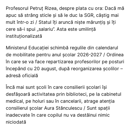
Profesorul Petruț Rizea, despre plata cu ora: Dacă mă
apuc să strâng sticle și să le duc la SGR, câștig mai
mult într-o zi / Statul îți aruncă niște mărunțiș și îți
cere să-i spui „salariu”. Asta este umilință
instituționalizată
Ministerul Educației schimbă regulile din calendarul
de mobilitate pentru anul școlar 2026-2027 / Ordinea
în care se va face repartizarea profesorilor pe posturi
începând cu 20 august, după reorganizarea școlilor –
adresă oficială
Încă mai sunt școli în care consilierii școlari își
desfășoară activitatea prin biblioteci, pe la cabinetul
medical, pe holuri sau în cancelarii, atrage atenția
consilierul școlar Aura Stănculescu / Sunt spații
inadecvate în care copilul nu va destăinui nimic
niciodată