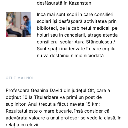
desfășurată în Kazahstan
Încă mai sunt școli în care consilierii
școlari își desfășoară activitatea prin
biblioteci, pe la cabinetul medical, pe
holuri sau în cancelarii, atrage atenția
consilierul școlar Aura Stănculescu /
Sunt spații inadecvate în care copilul
nu va destăinui nimic niciodată
CELE MAI NOI
Profesoara Geanina David din județul Olt, care a
obținut 10 la Titularizare va primi un post de
suplinitor. Anul trecut a făcut naveta 15 km:
Rezultatul este o mare bucurie, însă consider că
adevărata valoare a unui profesor se vede la clasă, în
relația cu elevii