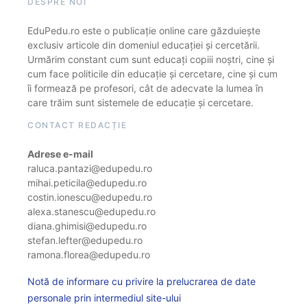
DESPRE NOI
EduPedu.ro este o publicație online care găzduiește
exclusiv articole din domeniul educației și cercetării.
Urmărim constant cum sunt educați copiii noștri, cine și
cum face politicile din educație și cercetare, cine și cum
îi formează pe profesori, cât de adecvate la lumea în
care trăim sunt sistemele de educație și cercetare.
CONTACT REDACȚIE
Adrese e-mail
raluca.pantazi@edupedu.ro
mihai.peticila@edupedu.ro
costin.ionescu@edupedu.ro
alexa.stanescu@edupedu.ro
diana.ghimisi@edupedu.ro
stefan.lefter@edupedu.ro
ramona.florea@edupedu.ro
Notă de informare cu privire la prelucrarea de date
personale prin intermediul site-ului