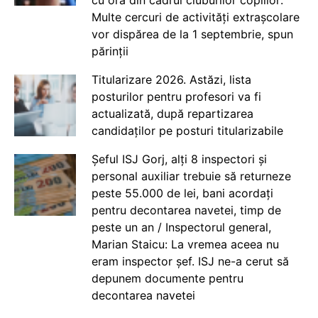
cu ora din cadrul cluburilor copiilor:
Multe cercuri de activități extrașcolare
vor dispărea de la 1 septembrie, spun
părinții
Titularizare 2026. Astăzi, lista
posturilor pentru profesori va fi
actualizată, după repartizarea
candidaților pe posturi titularizabile
Șeful ISJ Gorj, alți 8 inspectori și
personal auxiliar trebuie să returneze
peste 55.000 de lei, bani acordați
pentru decontarea navetei, timp de
peste un an / Inspectorul general,
Marian Staicu: La vremea aceea nu
eram inspector șef. ISJ ne-a cerut să
depunem documente pentru
decontarea navetei