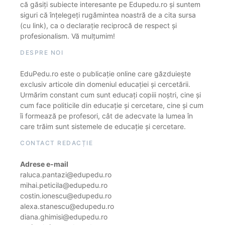
că găsiți subiecte interesante pe Edupedu.ro și suntem
siguri că înțelegeți rugămintea noastră de a cita sursa
(cu link), ca o declarație reciprocă de respect și
profesionalism. Vă mulțumim!
DESPRE NOI
EduPedu.ro este o publicație online care găzduiește
exclusiv articole din domeniul educației și cercetării.
Urmărim constant cum sunt educați copiii noștri, cine și
cum face politicile din educație și cercetare, cine și cum
îi formează pe profesori, cât de adecvate la lumea în
care trăim sunt sistemele de educație și cercetare.
CONTACT REDACȚIE
Adrese e-mail
raluca.pantazi@edupedu.ro
mihai.peticila@edupedu.ro
costin.ionescu@edupedu.ro
alexa.stanescu@edupedu.ro
diana.ghimisi@edupedu.ro