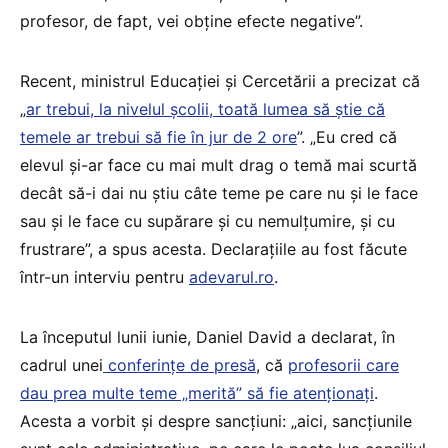
profesor, de fapt, vei obține efecte negative”.
Recent, ministrul Educației și Cercetării a precizat că
„
ar trebui, la nivelul școlii, toată lumea să știe că
temele ar trebui să fie în jur de 2 ore
”. „Eu cred că
elevul și-ar face cu mai mult drag o temă mai scurtă
decât să-i dai nu știu câte teme pe care nu și le face
sau și le face cu supărare și cu nemulțumire, și cu
frustrare”, a spus acesta. Declarațiile au fost făcute
într-un interviu pentru
adevarul.ro
.
La începutul lunii iunie, Daniel David a declarat, în
cadrul unei
conferințe de presă
, că
profesorii care
dau prea multe teme „merită” să fie atenționați
.
Acesta a vorbit și despre sancțiuni: „aici, sancțiunile