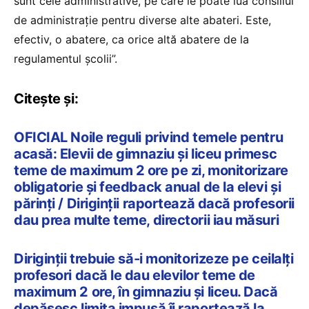
sunt cele administrative, pe care le poate lua consiliul
de administrație pentru diverse alte abateri. Este,
efectiv, o abatere, ca orice altă abatere de la
regulamentul școlii”.
Citește și:
OFICIAL Noile reguli privind temele pentru
acasă: Elevii de gimnaziu și liceu primesc
teme de maximum 2 ore pe zi, monitorizare
obligatorie și feedback anual de la elevi și
părinți / Diriginții raportează dacă profesorii
dau prea multe teme, directorii iau măsuri
Diriginții trebuie să-i monitorizeze pe ceilalți
profesori dacă le dau elevilor teme de
maximum 2 ore, în gimnaziu și liceu. Dacă
depășesc limita impusă îi raportează la