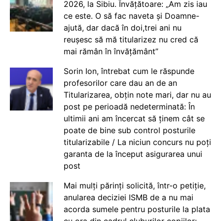
2026, la Sibiu. Învățătoare: „Am zis iau
ce este. O să fac naveta și Doamne-
ajută, dar dacă în doi,trei ani nu
reușesc să mă titularizez nu cred că
mai rămân în învățământ”
Sorin Ion, întrebat cum le răspunde
profesorilor care dau an de an
Titularizarea, obțin note mari, dar nu au
post pe perioadă nedeterminată: În
ultimii ani am încercat să ținem cât se
poate de bine sub control posturile
titularizabile / La niciun concurs nu poți
garanta de la început asigurarea unui
post
Mai mulți părinți solicită, într-o petiție,
anularea deciziei ISMB de a nu mai
acorda sumele pentru posturile la plata