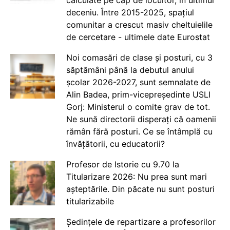
calculate pe cap de locuitor, în ultimul
deceniu. Între 2015-2025, spațiul
comunitar a crescut masiv cheltuielile
de cercetare - ultimele date Eurostat
Noi comasări de clase și posturi, cu 3
săptămâni până la debutul anului
școlar 2026-2027, sunt semnalate de
Alin Badea, prim-vicepreședinte USLI
Gorj: Ministerul o comite grav de tot.
Ne sună directorii disperați că oamenii
rămân fără posturi. Ce se întâmplă cu
învățătorii, cu educatorii?
Profesor de Istorie cu 9.70 la
Titularizare 2026: Nu prea sunt mari
așteptările. Din păcate nu sunt posturi
titularizabile
Ședințele de repartizare a profesorilor