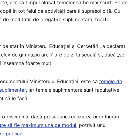
arte, cer ca timpul alocat temelor să fie mai scurt. Pe de
 copii în tot felul de activități care îi suprasolicită. Cu
me de meditații, de pregătire suplimentară, foarte
r de stat în Ministerul Educației și Cercetării, a declarat,
 elev de gimnaziu are 7 ore pe zi la școală și, dacă „se
i înseamnă foarte mult.
ocumentului Ministerului Educației, este că
temele de
suplimentar
, iar temele suplimentare sunt facultative,
t să le facă.
o disciplină, dacă presupune realizarea unor lucrări
ate să fie maximum una pe modul
, potrivit unui
re publică
.