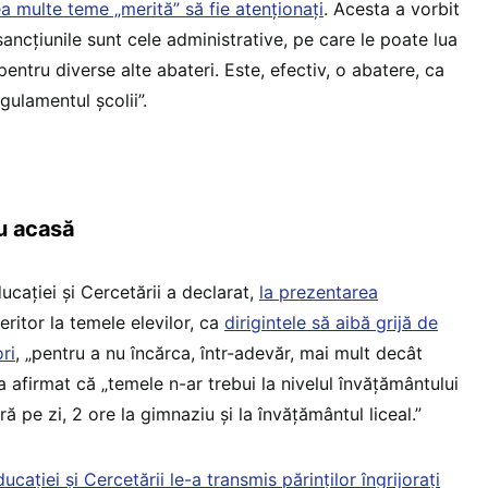
a multe teme „merită” să fie atenționați
. Acesta a vorbit
 sancțiunile sunt cele administrative, pe care le poate lua
pentru diverse alte abateri. Este, efectiv, o abatere, ca
gulamentul școlii”.
u acasă
ducației și Cercetării a declarat,
la prezentarea
feritor la temele elevilor, ca
dirigintele să aibă grijă de
ri
, „pentru a nu încărca, într-adevăr, mai mult decât
a afirmat că „temele n-ar trebui la nivelul învățământului
 pe zi, 2 ore la gimnaziu și la învățământul liceal.”
ucației și Cercetării le-a transmis părinților îngrijorați