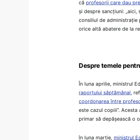
că
profesorii care dau pre
și despre sancțiuni: „aici,
consiliul de administrație 
orice altă abatere de la re
Despre temele pentr
În luna aprilie, ministrul E
raportului săptămânal
, re
coordonarea între profeso
este cazul copiii”. Acesta 
primar să depășească o oră
în luna martie,
ministrul Ed