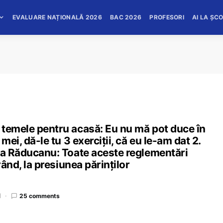
EVALUARE NAȚIONALĂ 2026
BAC 2026
PROFESORI
AI LA ȘC
 temele pentru acasă: Eu nu mă pot duce în
mei, dă-le tu 3 exerciții, că eu le-am dat 2.
uca Răducanu: Toate aceste reglementări
rând, la presiunea părinților
d
25 comments