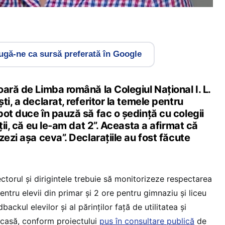
gă-ne ca sursă preferată în Google
ară de Limba română la Colegiul Național I. L.
i, a declarat, referitor la temele pentru
ot duce în pauză să fac o ședință cu colegii
ții, că eu le-am dat 2”. Aceasta a afirmat că
zezi așa ceva”. Declarațiile au fost făcute
ectorul și dirigintele trebuie să monitorizeze respectarea
ntru elevii din primar și 2 ore pentru gimnaziu și liceu
ackul elevilor și al părinților față de utilitatea și
acasă, conform proiectului
pus în consultare publică
de