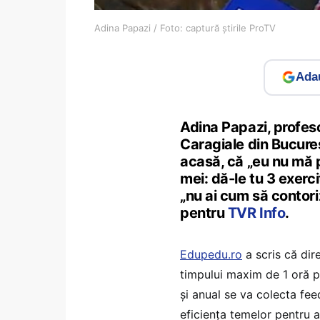
Adina Papazi / Foto: captură știrile ProTV
Adau
Adina Papazi, profeso
Caragiale din Bucureșt
acasă, că „eu nu mă p
mei: dă-le tu 3 exerci
„nu ai cum să contori
pentru
TVR Info
.
Edupedu.ro
a scris că dir
timpului maxim de 1 oră pe
și anual se va colecta feedb
eficiența temelor pentru 