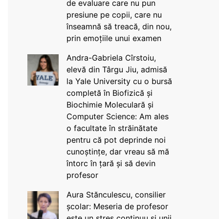
de evaluare care nu pun
presiune pe copii, care nu
înseamnă să treacă, din nou,
prin emoțiile unui examen
Andra-Gabriela Cîrstoiu,
elevă din Târgu Jiu, admisă
la Yale University cu o bursă
completă în Biofizică și
Biochimie Moleculară și
Computer Science: Am ales
o facultate în străinătate
pentru că pot deprinde noi
cunoștințe, dar vreau să mă
întorc în țară și să devin
profesor
Aura Stănculescu, consilier
școlar: Meseria de profesor
este un stres continuu și unii