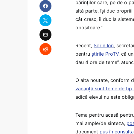
părinților care, pe de o p
altă parte, își duc propriii
cât cresc, îi duc la siste
obositoare.”
Recent,
Sorin Ion
, secreta
pentru
știrile ProTV
, că un
dau 4 ore de teme”, atunc
O altă noutate, conform d
vacanță sunt teme de tip 
adică elevul nu este obliga
Tema pentru acasă pentru 
mai ample/de sinteză,
po
document
pus în consulta