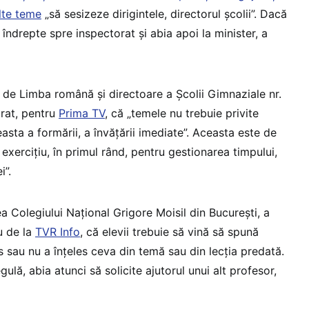
lte teme
„să sesizeze dirigintele, directorul școlii”. Dacă
îndrepte spre inspectorat și abia apoi la minister, a
 de Limba română și directoare a Școlii Gimnaziale nr.
arat, pentru
Prima TV
, că „temele nu trebuie privite
sta a formării, a învățării imediate”. Aceasta este de
exercițiu, în primul rând, pentru gestionarea timpului,
i”.
ea Colegiului Național Grigore Moisil din București, a
u de la
TVR Info
, că elevii trebuie să vină să spună
s sau nu a înțeles ceva din temă sau din lecția predată.
gulă, abia atunci să solicite ajutorul unui alt profesor,