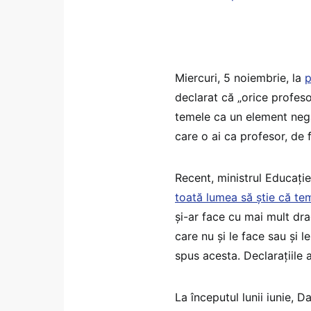
Miercuri, 5 noiembrie, la
p
declarat că „orice profeso
temele ca un element negat
care o ai ca profesor, de 
Recent, ministrul Educației
toată lumea să știe că teme
și-ar face cu mai mult dr
care nu și le face sau și l
spus acesta. Declarațiile 
La începutul lunii iunie, D