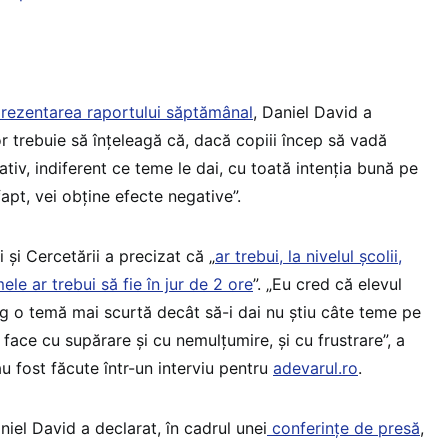
rezentarea raportului săptămânal
, Daniel David a
r trebuie să înțeleagă că, dacă copiii încep să vadă
iv, indiferent ce teme le dai, cu toată intenția bună pe
fapt, vei obține efecte negative”.
 și Cercetării a precizat că „
ar trebui, la nivelul școlii,
le ar trebui să fie în jur de 2 ore
”. „Eu cred că elevul
ag o temă mai scurtă decât să-i dai nu știu câte teme pe
e face cu supărare și cu nemulțumire, și cu frustrare”, a
au fost făcute într-un interviu pentru
adevarul.ro
.
aniel David a declarat, în cadrul unei
conferințe de presă
,