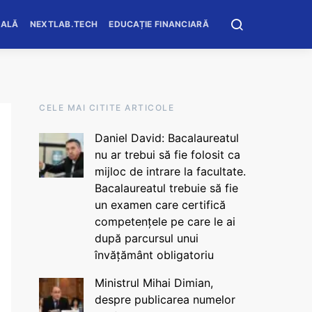
OALĂ
NEXTLAB.TECH
EDUCAȚIE FINANCIARĂ
CELE MAI CITITE ARTICOLE
Daniel David: Bacalaureatul
nu ar trebui să fie folosit ca
mijloc de intrare la facultate.
Bacalaureatul trebuie să fie
un examen care certifică
competențele pe care le ai
după parcursul unui
învățământ obligatoriu
Ministrul Mihai Dimian,
despre publicarea numelor