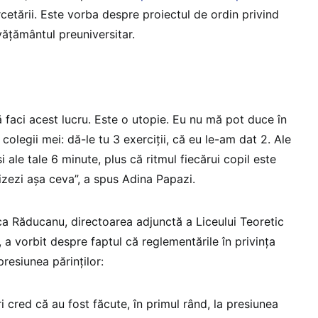
rcetării. Este vorba despre proiectul de ordin privind
vățământul preuniversitar.
 faci acest lucru. Este o utopie. Eu nu mă pot duce în
colegii mei: dă-le tu 3 exerciții, că eu le-am dat 2. Ale
 ale tale 6 minute, plus că ritmul fiecărui copil este
izezi așa ceva”, a spus Adina Papazi.
ca Răducanu, directoarea adjunctă a Liceului Teoretic
a vorbit despre faptul că reglementările în privința
presiunea părinților:
 cred că au fost făcute, în primul rând, la presiunea