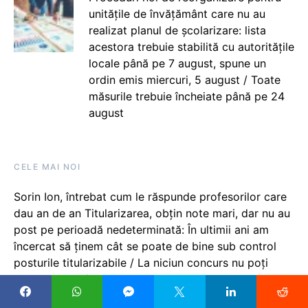
unitățile de învățământ care nu au
realizat planul de școlarizare: lista
acestora trebuie stabilită cu autoritățile
locale până pe 7 august, spune un
ordin emis miercuri, 5 august / Toate
măsurile trebuie încheiate până pe 24
august
CELE MAI NOI
Sorin Ion, întrebat cum le răspunde profesorilor care
dau an de an Titularizarea, obțin note mari, dar nu au
post pe perioadă nedeterminată: În ultimii ani am
încercat să ținem cât se poate de bine sub control
posturile titularizabile / La niciun concurs nu poți
garanta de la început asigurarea unui post
Salarizarea învățământului universitar – coeficienți