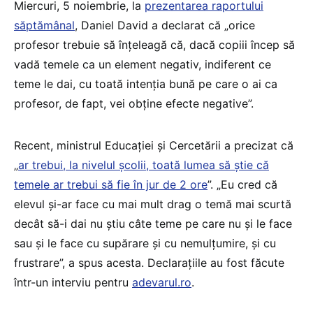
Miercuri, 5 noiembrie, la
prezentarea raportului
săptămânal
, Daniel David a declarat că „orice
profesor trebuie să înțeleagă că, dacă copiii încep să
vadă temele ca un element negativ, indiferent ce
teme le dai, cu toată intenția bună pe care o ai ca
profesor, de fapt, vei obține efecte negative”.
Recent, ministrul Educației și Cercetării a precizat că
„
ar trebui, la nivelul școlii, toată lumea să știe că
temele ar trebui să fie în jur de 2 ore
”. „Eu cred că
elevul și-ar face cu mai mult drag o temă mai scurtă
decât să-i dai nu știu câte teme pe care nu și le face
sau și le face cu supărare și cu nemulțumire, și cu
frustrare”, a spus acesta. Declarațiile au fost făcute
într-un interviu pentru
adevarul.ro
.