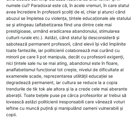
numele cui? Paradoxal este că, în acele vremuri, în care statul
avea încredere în profesorii școliți de el, chiar și atunci când
abuzul se împletea cu violența, țintele educaționale ale statului
se și atingeau (alfabetizarea fiind una dintre cele mai
prestigioase, urmând eradicarea abandonului, stimularea
culturii rurale etc.). Astăzi, când statul își desconsideră și
sabotează permanent profesorii, când elevii își văd împlinite
toate fanteziile, iar politicienii colaborează mai curând cu
minorii pe care îi pot manipula, decât cu profesorii exigenți,
nici țintele sale nu se mai ating, abandonul este în floare,
analfabetismul funcțional tot crește, nivelul de dificultate al
examenele scade, reprezentarea utilității educației se
degradează permanent, iar cultura se reduce la a copia
trendurile de tik tok ale altora și la a crede cele mai aberante
aberații. Toate bețele puse pe cârca profesorilor ar trebui să
lovească astăzi politicienii iresponsabili care vânează voturi
ieftine cu muncă puțină și manipulând oameni vulnerabili și
copii.