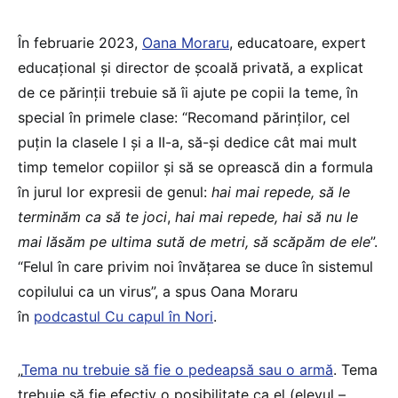
În februarie 2023,
Oana Moraru
, educatoare, expert
educațional și director de școală privată, a explicat
de ce părinții trebuie să îi ajute pe copii la teme, în
special în primele clase: “Recomand părinților, cel
puțin la clasele I și a II-a, să-și dedice cât mai mult
timp temelor copiilor și să se oprească din a formula
în jurul lor expresii de genul:
hai mai repede, să le
terminăm ca să te joci
,
hai mai repede, hai să nu le
mai lăsăm pe ultima sută de metri, să scăpăm de ele
”.
“Felul în care privim noi învățarea se duce în sistemul
copilului ca un virus”, a spus Oana Moraru
în
podcastul Cu capul în Nori
.
„
Tema nu trebuie să fie o pedeapsă sau o armă
. Tema
trebuie să fie efectiv o posibilitate ca el (elevul –