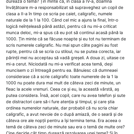
durează o temă? Țin minte că, în clasa a IV-a, doamna
învățătoare m-a responsabilizat să supraveghez un copil de
clasa a II-a în timp ce scria pe caiet, caligrafic, numele
naturale de la 1 la 100. Când cel mic a ajuns la final, într-o
logică neînțeleasă până astăzi, pentru că nu mi-a criticat
munca deloc, mi-a spus că eu pot să continui acasă până la
1000. Țin minte că se făcuse noapte și eu tot nu terminam de
scris numerele caligrafic. Nu mai spun câte pagini au fost
rupte, pentru că se scria cu stiloul, nu se putea corecta, iar
părinții mei nu acceptau să vadă greșeli. A doua zi, uitase ce
mi-a cerut. Niciodată nu mi-a verificat acea temă, deși
muncisem o zi întreagă pentru ea. Bănuiesc că dumneaei
considerase că a scrie caligrafic toate numerele de la 1 la
1000 nu poate dura mai mult de câteva zeci de minute, un
fleac la acele vremuri. Ceea ce și eu, la această vârstă, aș
putea considera. Însă, acel copil, care nu avea telefon și sute
de distractori care să-i fure atenția și timpul, și care știa
ordinea numerelor naturale, dar probabil că nu scria chiar
caligrafic, a avut nevoie de o după amiază, de o seară și de
câteva ore ale nopții pentru a își termina tema. Era aceea o
temă de câteva zeci de minute sau era o temă de multe ore?
Cine decide cât timp durează rezolvarea unei teme? Și în