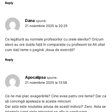
Reply
Dana
spune:
21 noiembrie 2025 la 20:25
Ce legătură au normele profesorilor cu orele elevilor? Oricum
elevii au ore duble față în comparație cu profesorii lor.Ati uitat
cum dați teme o pagină ,doua de exerciții?
Reply
Apocalipsa
spune:
21 noiembrie 2025 la 13:58
Ce ne mai plac exagerările? Cine avea patru ore teme? Dar ca
să convingă apeleaza la aceste minciuni
Dar asta este noutatea adusa de acesti indivizi? Zero. Asta se
intampla cand niste impostori se afla la conducere.