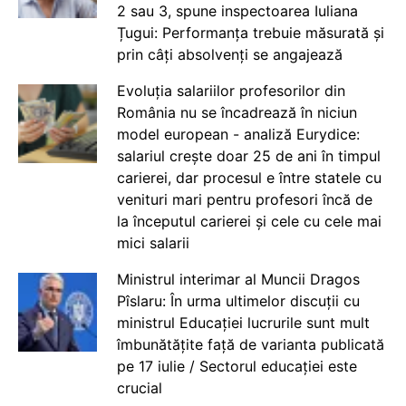
2 sau 3, spune inspectoarea Iuliana
Țugui: Performanța trebuie măsurată și
prin câți absolvenți se angajează
Evoluția salariilor profesorilor din
România nu se încadrează în niciun
model european - analiză Eurydice:
salariul crește doar 25 de ani în timpul
carierei, dar procesul e între statele cu
venituri mari pentru profesori încă de
la începutul carierei și cele cu cele mai
mici salarii
Ministrul interimar al Muncii Dragos
Pîslaru: În urma ultimelor discuții cu
ministrul Educației lucrurile sunt mult
îmbunătățite față de varianta publicată
pe 17 iulie / Sectorul educației este
crucial