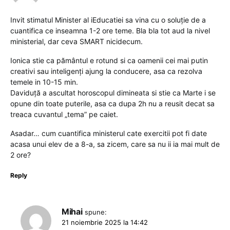
Invit stimatul Minister al iEducatiei sa vina cu o soluție de a
cuantifica ce inseamna 1-2 ore teme. Bla bla tot aud la nivel
ministerial, dar ceva SMART nicidecum.
Ionica stie ca pământul e rotund si ca oamenii cei mai putin
creativi sau inteligenți ajung la conducere, asa ca rezolva
temele in 10-15 min.
Daviduță a ascultat horoscopul dimineata si stie ca Marte i se
opune din toate puterile, asa ca dupa 2h nu a reusit decat sa
treaca cuvantul „tema” pe caiet.
Asadar… cum cuantifica ministerul cate exercitii pot fi date
acasa unui elev de a 8-a, sa zicem, care sa nu ii ia mai mult de
2 ore?
Reply
Mihai
spune:
21 noiembrie 2025 la 14:42