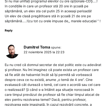
Si nu mai umflați programul elevilor cu ore opționale-CDȘ….!
In condițiile in care un profesor stă 20 ore in școală pe
săptămână, un elev sta cel putin 25 in aceeași perioadă!
Un elev de clasă pregătitoare stă in școală 21 de ore pe
săptămână…..!(cu tot cu orele impuse de,, marele educației ” !
Reply
Dumitrel Toma
spune:
22 noiembrie 2025 la 22:23
Eu nu cred că domnul secretar de stat politic este cu adevărat
și profesor. Nu îmi imaginez că poate exista un profesor care
să fie atât de habarnist încât să își permită să vorbească
despre ceva ce nu există, anume „o temă de 4 ore”. Cine
evaluează cât durează o temă, cel care o acordă sau cel care
o realizează? Și când s-a întâlnit așa situație norocoasă în
care timpul prevăzut de profesor să fie chiar timpul alocat de
elev pentru rezolvarea temei? Dacă, pentru profesor,
rezolvarea este imaginată, în cazul rezolvării concrete, a