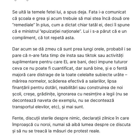
Se uită la temele fetei lui, a spus deja. Fata i-a comunicat
că școala e grea și acum trebuie să mai stea încă două ore
”remediale” în plus, cum a dictat chiar tatăl ei, deci îi spune
că e ministrul ”epuizației naționale”. Lui i s-a părut că e un
compliment, că tot repetă asta.
Dar acum se dă zmeu că sunt prea lungi orele, probabil i se
pare că n-are fata timp de insta sau tiktok sau activități
suplimentare pentru care EL are bani, deci impune tuturor
ceva ce nu poate fi cuantificat, dar sună bine, și e o fentă
majoră care distrage de la toate celelalte subiecte urâte –
mărirea normelor, scăderea efectivă a salariilor, lipsa
finanțării pentru dotări, reabilitări sau construirea de noi
școli, creșe, grădinițe, ignorarea cu nesimțire a legii (nu se
decontează naveta de exemplu, nu se decontează
transportul elevilor, etc), și mai sunt.
Fente, discuții sterile despre nimic, declarații zilnice în care
împroașcă cu noroi, numai să aibă lumea despre ce discuta
și să nu se treacă la măsuri de protest reale.