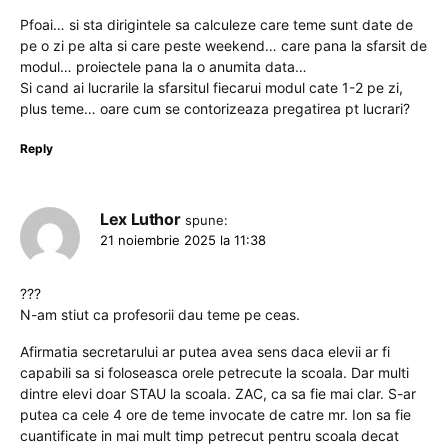
Pfoai… si sta dirigintele sa calculeze care teme sunt date de
pe o zi pe alta si care peste weekend… care pana la sfarsit de
modul… proiectele pana la o anumita data…
Si cand ai lucrarile la sfarsitul fiecarui modul cate 1-2 pe zi,
plus teme… oare cum se contorizeaza pregatirea pt lucrari?
Reply
Lex Luthor
spune:
21 noiembrie 2025 la 11:38
???
N-am stiut ca profesorii dau teme pe ceas.
Afirmatia secretarului ar putea avea sens daca elevii ar fi
capabili sa si foloseasca orele petrecute la scoala. Dar multi
dintre elevi doar STAU la scoala. ZAC, ca sa fie mai clar. S-ar
putea ca cele 4 ore de teme invocate de catre mr. Ion sa fie
cuantificate in mai mult timp petrecut pentru scoala decat