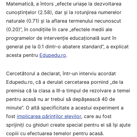
Matematică, a întors „efecte uriașe la dezvoltarea
cunoștințelor (2.58), dar și la rotunjirea numerelor
naturale (0.71) și la aflarea termenului necunoscut
(0.20)”, în condițiile în care „efectele medii ale
programelor de intervenție educațională sunt în
general pe la 0.1 dintr-o abatere standard”, a explicat
acesta pentru
Edupedu.ro
.
Cercetătorul a declarat, într-un interviu acordat
Edupedu.ro, că a derulat cercetarea pornind „de la
premisa că la clasa a III-a timpul de rezolvare a temei
pentru acasă nu ar trebui să depășească 40 de
minute”. O altă specificitate a acestui experiment a
fost
implicarea părinților elevilor
, care au fost
sprijiniți cu ghiduri create special pentru ei să își ajute
copiii cu efectuarea temelor pentru acasă.