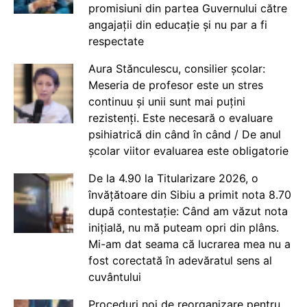
promisiuni din partea Guvernului către
angajații din educație și nu par a fi
respectate
Aura Stănculescu, consilier școlar:
Meseria de profesor este un stres
continuu și unii sunt mai puțini
rezistenți. Este necesară o evaluare
psihiatrică din când în când / De anul
școlar viitor evaluarea este obligatorie
De la 4.90 la Titularizare 2026, o
învățătoare din Sibiu a primit nota 8.70
după contestație: Când am văzut nota
inițială, nu mă puteam opri din plâns.
Mi-am dat seama că lucrarea mea nu a
fost corectată în adevăratul sens al
cuvântului
Proceduri noi de reorganizare pentru