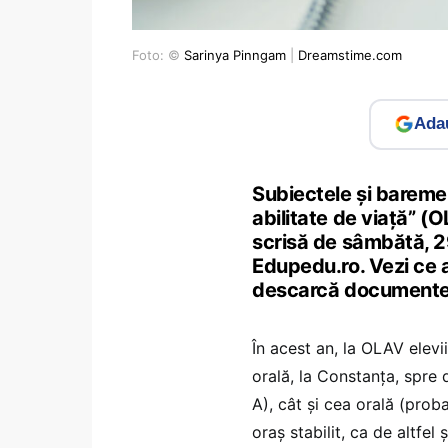
Foto: ©
Sarinya Pinngam
|
Dreamstime.com
Adau
Subiectele și bareme
abilitate de viață” (
scrisă de sâmbătă, 29
Edupedu.ro. Vezi ce a
descarcă documentel
În acest an, la OLAV elevi
orală, la Constanța, spre 
A), cât și cea orală (proba 
oraș stabilit, ca de altfel