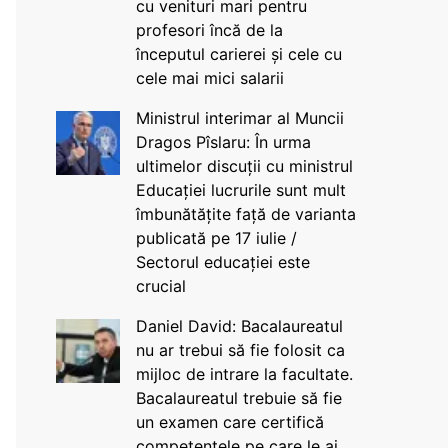
cu venituri mari pentru
profesori încă de la
începutul carierei și cele cu
cele mai mici salarii
Ministrul interimar al Muncii
Dragos Pîslaru: În urma
ultimelor discuții cu ministrul
Educației lucrurile sunt mult
îmbunătățite față de varianta
publicată pe 17 iulie /
Sectorul educației este
crucial
Daniel David: Bacalaureatul
nu ar trebui să fie folosit ca
mijloc de intrare la facultate.
Bacalaureatul trebuie să fie
un examen care certifică
competențele pe care le ai