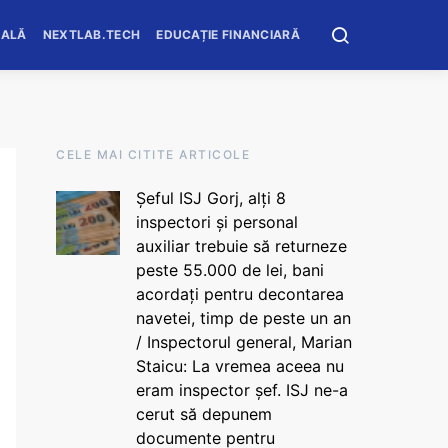
OALĂ
NEXTLAB.TECH
EDUCAȚIE FINANCIARĂ
CELE MAI CITITE ARTICOLE
Șeful ISJ Gorj, alți 8
inspectori și personal
auxiliar trebuie să returneze
peste 55.000 de lei, bani
acordați pentru decontarea
navetei, timp de peste un an
/ Inspectorul general, Marian
Staicu: La vremea aceea nu
eram inspector șef. ISJ ne-a
cerut să depunem
documente pentru