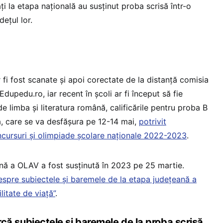
cați la etapa națională au susținut proba scrisă într-o
dețul lor.
r fi fost scanate și apoi corectate de la distanță comisia
 Edupedu.ro, iar recent în școli ar fi început să fie
e limba și literatura română, calificările pentru proba B
 care se va desfășura pe 12-14 mai,
potrivit
oncursuri și olimpiade școlare naționale 2022-2023
.
nă a OLAV a fost susținută în 2023 pe 25 martie.
spre subiectele și baremele de la etapa județeană a
litate de viață”
.
subiectele și baremele de la proba scrisă