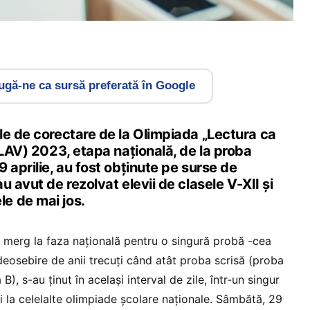
gă-ne ca sursă preferată în Google
le de corectare de la Olimpiada „Lectura ca
OLAV) 2023, etapa națională, de la proba
 aprilie, au fost obținute pe surse de
u avut de rezolvat elevii de clasele V-XII și
e de mai jos.
i merg la faza națională pentru o singură probă -cea
deosebire de anii trecuți când atât proba scrisă (proba
B), s-au ținut în același interval de zile, într-un singur
 și la celelalte olimpiade școlare naționale. Sâmbătă, 29