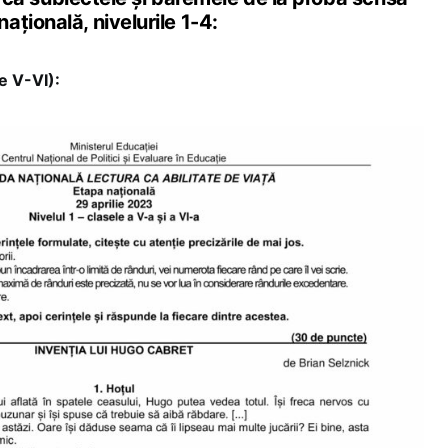
țională, nivelurile 1-4:
le V-VI):