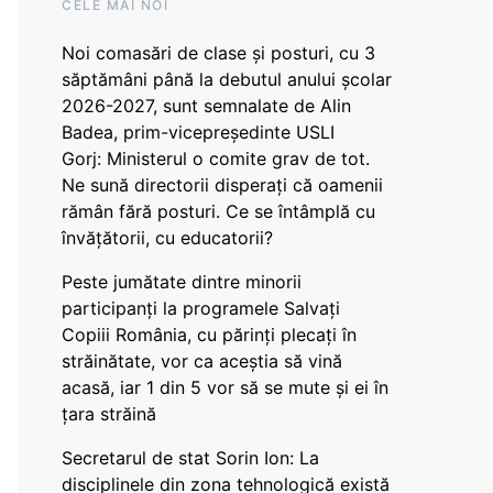
CELE MAI NOI
Noi comasări de clase și posturi, cu 3
săptămâni până la debutul anului școlar
2026-2027, sunt semnalate de Alin
Badea, prim-vicepreședinte USLI
Gorj: Ministerul o comite grav de tot.
Ne sună directorii disperați că oamenii
rămân fără posturi. Ce se întâmplă cu
învățătorii, cu educatorii?
Peste jumătate dintre minorii
participanți la programele Salvați
Copiii România, cu părinți plecați în
străinătate, vor ca aceștia să vină
acasă, iar 1 din 5 vor să se mute și ei în
țara străină
Secretarul de stat Sorin Ion: La
disciplinele din zona tehnologică există