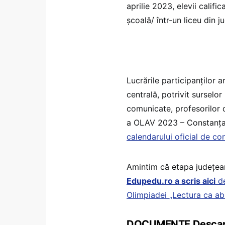
aprilie 2023, elevii califi
școală/ într-un liceu din ju
Lucrările participanților a
centrală, potrivit surselor
comunicate, profesorilor d
a OLAV 2023 – Constanța,
calendarului oficial de c
Amintim că etapa județea
Edupedu.ro a scris aici
de
Olimpiadei „Lectura ca abi
DOCUMENTE Descarcă 