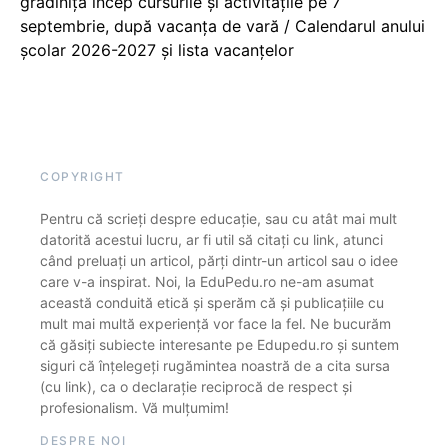
grădiniță încep cursurile și activitățile pe 7
septembrie, după vacanța de vară / Calendarul anului
școlar 2026-2027 și lista vacanțelor
COPYRIGHT
Pentru că scrieți despre educație, sau cu atât mai mult
datorită acestui lucru, ar fi util să citați cu link, atunci
când preluați un articol, părți dintr-un articol sau o idee
care v-a inspirat. Noi, la EduPedu.ro ne-am asumat
această conduită etică și sperăm că și publicațiile cu
mult mai multă experiență vor face la fel. Ne bucurăm
că găsiți subiecte interesante pe Edupedu.ro și suntem
siguri că înțelegeți rugămintea noastră de a cita sursa
(cu link), ca o declarație reciprocă de respect și
profesionalism. Vă mulțumim!
DESPRE NOI