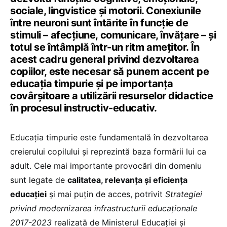
sociale, lingvistice și motorii. Conexiunile
între neuroni sunt întărite în funcție de
stimuli – afecțiune, comunicare, învățare – și
totul se întâmplă într-un ritm amețitor. În
acest cadru general privind dezvoltarea
copiilor, este necesar să punem accent pe
educaţia timpurie și pe importanța
covârșitoare a utilizării resurselor didactice
în procesul instructiv-educativ.
Educația timpurie este fundamentală în dezvoltarea
creierului copilului și reprezintă baza formării lui ca
adult. Cele mai importante provocări din domeniu
sunt legate de
calitatea, relevanța și eficiența
educației
și mai puțin de acces, potrivit
Strategiei
privind modernizarea infrastructurii educaţionale
2017-2023
realizată de Ministerul Educației și