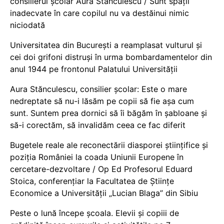
consilierul școlar Aura Stănculescu / Sunt spații
inadecvate în care copilul nu va destăinui nimic
niciodată
Universitatea din București a reamplasat vulturul și
cei doi grifoni distruși în urma bombardamentelor din
anul 1944 pe frontonul Palatului Universității
Aura Stănculescu, consilier școlar: Este o mare
nedreptate să nu-i lăsăm pe copii să fie așa cum
sunt. Suntem prea dornici să îi băgăm în șabloane și
să-i corectăm, să invalidăm ceea ce fac diferit
Bugetele reale ale reconectării diasporei științifice și
poziția României la coada Uniunii Europene în
cercetare-dezvoltare / Op Ed Profesorul Eduard
Stoica, conferențiar la Facultatea de Științe
Economice a Universității „Lucian Blaga” din Sibiu
Peste o lună începe școala. Elevii și copiii de