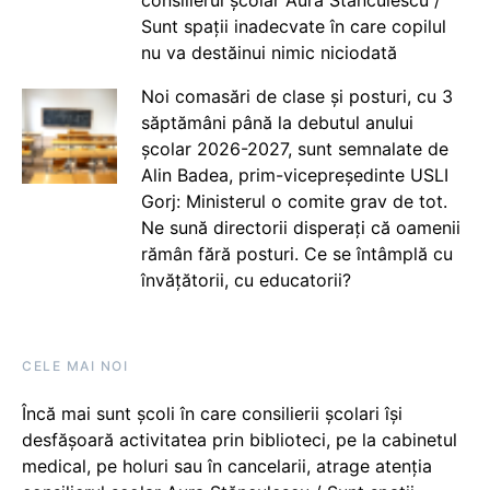
consilierul școlar Aura Stănculescu /
Sunt spații inadecvate în care copilul
nu va destăinui nimic niciodată
Noi comasări de clase și posturi, cu 3
săptămâni până la debutul anului
școlar 2026-2027, sunt semnalate de
Alin Badea, prim-vicepreședinte USLI
Gorj: Ministerul o comite grav de tot.
Ne sună directorii disperați că oamenii
rămân fără posturi. Ce se întâmplă cu
învățătorii, cu educatorii?
CELE MAI NOI
Încă mai sunt școli în care consilierii școlari își
desfășoară activitatea prin biblioteci, pe la cabinetul
medical, pe holuri sau în cancelarii, atrage atenția