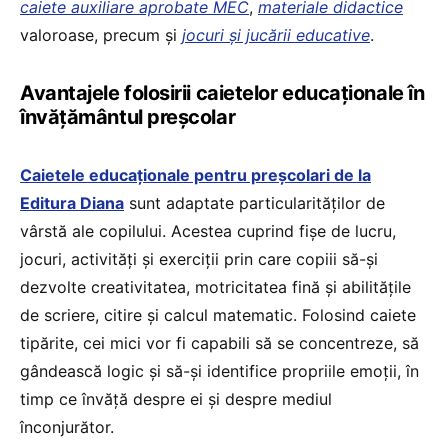
caiete auxiliare aprobate MEC
,
materiale didactice
valoroase, precum și
jocuri și jucării educative
.
Avantajele folosirii caietelor educaționale în
învățământul preșcolar
Caietele educaționale pentru preșcolari de la
Editura Diana
sunt adaptate particularităților de
vârstă ale copilului. Acestea cuprind fișe de lucru,
jocuri, activități și exerciții prin care copiii să-și
dezvolte creativitatea, motricitatea fină și abilitățile
de scriere, citire și calcul matematic. Folosind caiete
tipărite, cei mici vor fi capabili să se concentreze, să
gândească logic și să-și identifice propriile emoții, în
timp ce învăță despre ei și despre mediul
înconjurător.