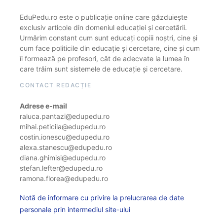
EduPedu.ro este o publicație online care găzduiește
exclusiv articole din domeniul educației și cercetării.
Urmărim constant cum sunt educați copiii noștri, cine și
cum face politicile din educație și cercetare, cine și cum
îi formează pe profesori, cât de adecvate la lumea în
care trăim sunt sistemele de educație și cercetare.
CONTACT REDACȚIE
Adrese e-mail
raluca.pantazi@edupedu.ro
mihai.peticila@edupedu.ro
costin.ionescu@edupedu.ro
alexa.stanescu@edupedu.ro
diana.ghimisi@edupedu.ro
stefan.lefter@edupedu.ro
ramona.florea@edupedu.ro
Notă de informare cu privire la prelucrarea de date
personale prin intermediul site-ului