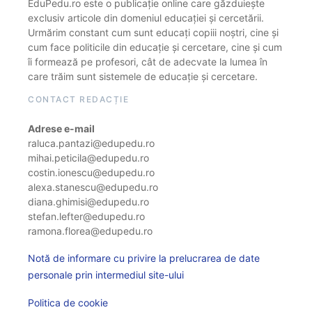
EduPedu.ro este o publicație online care găzduiește
exclusiv articole din domeniul educației și cercetării.
Urmărim constant cum sunt educați copiii noștri, cine și
cum face politicile din educație și cercetare, cine și cum
îi formează pe profesori, cât de adecvate la lumea în
care trăim sunt sistemele de educație și cercetare.
CONTACT REDACȚIE
Adrese e-mail
raluca.pantazi@edupedu.ro
mihai.peticila@edupedu.ro
costin.ionescu@edupedu.ro
alexa.stanescu@edupedu.ro
diana.ghimisi@edupedu.ro
stefan.lefter@edupedu.ro
ramona.florea@edupedu.ro
Notă de informare cu privire la prelucrarea de date
personale prin intermediul site-ului
Politica de cookie