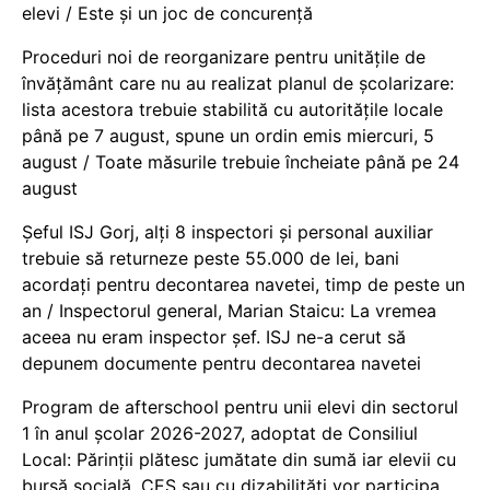
elevi / Este și un joc de concurență
Proceduri noi de reorganizare pentru unitățile de
învățământ care nu au realizat planul de școlarizare:
lista acestora trebuie stabilită cu autoritățile locale
până pe 7 august, spune un ordin emis miercuri, 5
august / Toate măsurile trebuie încheiate până pe 24
august
Șeful ISJ Gorj, alți 8 inspectori și personal auxiliar
trebuie să returneze peste 55.000 de lei, bani
acordați pentru decontarea navetei, timp de peste un
an / Inspectorul general, Marian Staicu: La vremea
aceea nu eram inspector șef. ISJ ne-a cerut să
depunem documente pentru decontarea navetei
Program de afterschool pentru unii elevi din sectorul
1 în anul școlar 2026-2027, adoptat de Consiliul
Local: Părinții plătesc jumătate din sumă iar elevii cu
bursă socială, CES sau cu dizabilităţi vor participa