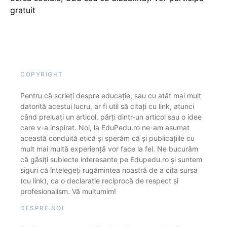
gratuit
COPYRIGHT
Pentru că scrieți despre educație, sau cu atât mai mult
datorită acestui lucru, ar fi util să citați cu link, atunci
când preluați un articol, părți dintr-un articol sau o idee
care v-a inspirat. Noi, la EduPedu.ro ne-am asumat
această conduită etică și sperăm că și publicațiile cu
mult mai multă experiență vor face la fel. Ne bucurăm
că găsiți subiecte interesante pe Edupedu.ro și suntem
siguri că înțelegeți rugămintea noastră de a cita sursa
(cu link), ca o declarație reciprocă de respect și
profesionalism. Vă mulțumim!
DESPRE NOI