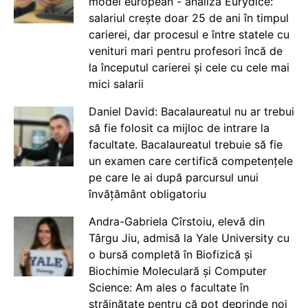
model european - analiză Eurydice:
salariul crește doar 25 de ani în timpul
carierei, dar procesul e între statele cu
venituri mari pentru profesori încă de
la începutul carierei și cele cu cele mai
mici salarii
Daniel David: Bacalaureatul nu ar trebui
să fie folosit ca mijloc de intrare la
facultate. Bacalaureatul trebuie să fie
un examen care certifică competențele
pe care le ai după parcursul unui
învățământ obligatoriu
Andra-Gabriela Cîrstoiu, elevă din
Târgu Jiu, admisă la Yale University cu
o bursă completă în Biofizică și
Biochimie Moleculară și Computer
Science: Am ales o facultate în
străinătate pentru că pot deprinde noi