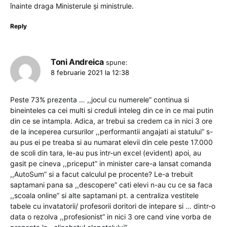
înainte draga Ministerule și ministrule.
Reply
Toni Andreica
spune:
8 februarie 2021 la 12:38
Peste 73% prezenta … ,,jocul cu numerele” continua si
bineinteles ca cei multi si creduli inteleg din ce in ce mai putin
din ce se intampla. Adica, ar trebui sa credem ca in nici 3 ore
de la inceperea cursurilor ,,performantii angajati ai statului” s-
au pus ei pe treaba si au numarat elevii din cele peste 17.000
de scoli din tara, le-au pus intr-un excel (evident) apoi, au
gasit pe cineva ,,priceput” in minister care-a lansat comanda
,,AutoSum” si a facut calculul pe procente? Le-a trebuit
saptamani pana sa ,,descopere” cati elevi n-au cu ce sa faca
,,scoala online” si alte saptamani pt. a centraliza vestitele
tabele cu invatatorii/ profesorii doritori de intepare si … dintr-o
data o rezolva ,,profesionist” in nici 3 ore cand vine vorba de