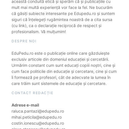
această conduită etică și sperăm că și publicațiile cu
mult mai multă experiență vor face la fel. Ne bucurăm
că găsiți subiecte interesante pe Edupedu.ro și suntem
siguri că înțelegeți rugămintea noastră de a cita sursa
(cu link), ca o declarație reciprocă de respect și
profesionalism. Vă mulțumim!
DESPRE NOI
EduPedu.ro este o publicație online care găzduiește
exclusiv articole din domeniul educației și cercetării.
Urmărim constant cum sunt educați copiii noștri, cine și
cum face politicile din educație și cercetare, cine și cum
îi formează pe profesori, cât de adecvate la lumea în
care trăim sunt sistemele de educație și cercetare.
CONTACT REDACȚIE
Adrese e-mail
raluca.pantazi@edupedu.ro
mihai.peticila@edupedu.ro
costin.ionescu@edupedu.ro