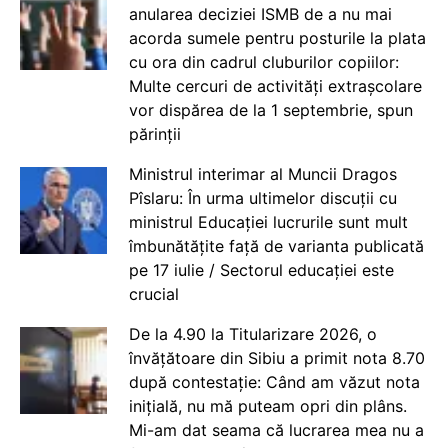
anularea deciziei ISMB de a nu mai
acorda sumele pentru posturile la plata
cu ora din cadrul cluburilor copiilor:
Multe cercuri de activități extrașcolare
vor dispărea de la 1 septembrie, spun
părinții
Ministrul interimar al Muncii Dragos
Pîslaru: În urma ultimelor discuții cu
ministrul Educației lucrurile sunt mult
îmbunătățite față de varianta publicată
pe 17 iulie / Sectorul educației este
crucial
De la 4.90 la Titularizare 2026, o
învățătoare din Sibiu a primit nota 8.70
după contestație: Când am văzut nota
inițială, nu mă puteam opri din plâns.
Mi-am dat seama că lucrarea mea nu a