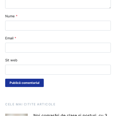
Nume
*
Email
*
Sit web
CELE MAI CITITE ARTICOLE
Noi comasări de clase și posturi, cu 3