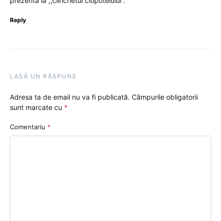
prezenta la ,,clinchetul clopotelului”.
Reply
LASĂ UN RĂSPUNS
Adresa ta de email nu va fi publicată.
Câmpurile obligatorii
sunt marcate cu
*
Comentariu
*