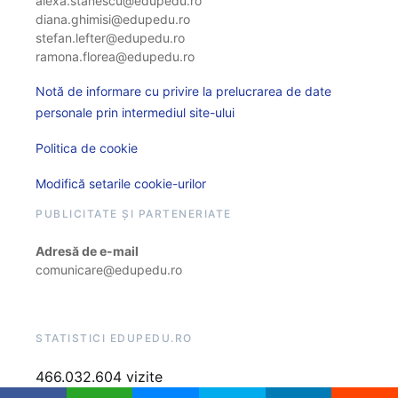
alexa.stanescu@edupedu.ro
diana.ghimisi@edupedu.ro
stefan.lefter@edupedu.ro
ramona.florea@edupedu.ro
Notă de informare cu privire la prelucrarea de date
personale prin intermediul site-ului
Politica de cookie
Modifică setarile cookie-urilor
PUBLICITATE ȘI PARTENERIATE
Adresă de e-mail
comunicare@edupedu.ro
STATISTICI EDUPEDU.RO
466.032.604 vizite