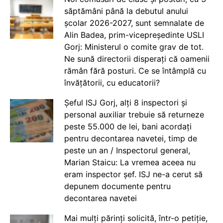
săptămâni până la debutul anului
școlar 2026-2027, sunt semnalate de
Alin Badea, prim-vicepreședinte USLI
Gorj: Ministerul o comite grav de tot.
Ne sună directorii disperați că oamenii
rămân fără posturi. Ce se întâmplă cu
învățătorii, cu educatorii?
Șeful ISJ Gorj, alți 8 inspectori și
personal auxiliar trebuie să returneze
peste 55.000 de lei, bani acordați
pentru decontarea navetei, timp de
peste un an / Inspectorul general,
Marian Staicu: La vremea aceea nu
eram inspector șef. ISJ ne-a cerut să
depunem documente pentru
decontarea navetei
Mai mulți părinți solicită, într-o petiție,