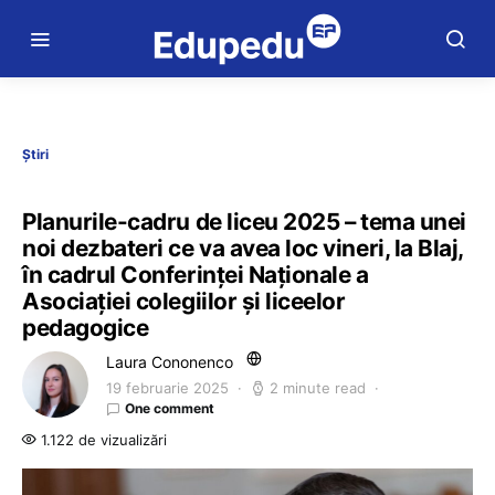
Știri
Planurile-cadru de liceu 2025 – tema unei
noi dezbateri ce va avea loc vineri, la Blaj,
în cadrul Conferinței Naționale a
Asociației colegiilor și liceelor
pedagogice
Laura Cononenco
19 februarie 2025
2 minute read
One comment
1.122 de vizualizări