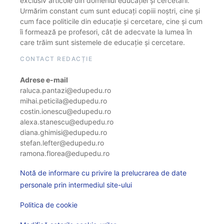
exclusiv articole din domeniul educației și cercetării.
Urmărim constant cum sunt educați copiii noștri, cine și
cum face politicile din educație și cercetare, cine și cum
îi formează pe profesori, cât de adecvate la lumea în
care trăim sunt sistemele de educație și cercetare.
CONTACT REDACȚIE
Adrese e-mail
raluca.pantazi@edupedu.ro
mihai.peticila@edupedu.ro
costin.ionescu@edupedu.ro
alexa.stanescu@edupedu.ro
diana.ghimisi@edupedu.ro
stefan.lefter@edupedu.ro
ramona.florea@edupedu.ro
Notă de informare cu privire la prelucrarea de date
personale prin intermediul site-ului
Politica de cookie