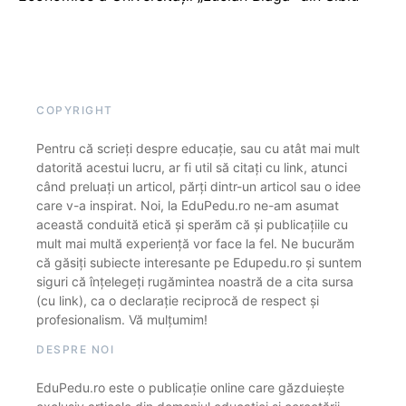
COPYRIGHT
Pentru că scrieți despre educație, sau cu atât mai mult
datorită acestui lucru, ar fi util să citați cu link, atunci
când preluați un articol, părți dintr-un articol sau o idee
care v-a inspirat. Noi, la EduPedu.ro ne-am asumat
această conduită etică și sperăm că și publicațiile cu
mult mai multă experiență vor face la fel. Ne bucurăm
că găsiți subiecte interesante pe Edupedu.ro și suntem
siguri că înțelegeți rugămintea noastră de a cita sursa
(cu link), ca o declarație reciprocă de respect și
profesionalism. Vă mulțumim!
DESPRE NOI
EduPedu.ro este o publicație online care găzduiește