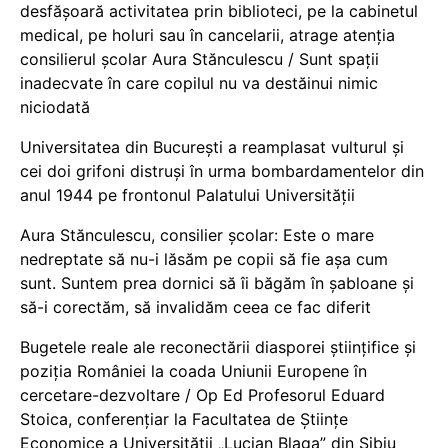
desfășoară activitatea prin biblioteci, pe la cabinetul
medical, pe holuri sau în cancelarii, atrage atenția
consilierul școlar Aura Stănculescu / Sunt spații
inadecvate în care copilul nu va destăinui nimic
niciodată
Universitatea din București a reamplasat vulturul și
cei doi grifoni distruși în urma bombardamentelor din
anul 1944 pe frontonul Palatului Universității
Aura Stănculescu, consilier școlar: Este o mare
nedreptate să nu-i lăsăm pe copii să fie așa cum
sunt. Suntem prea dornici să îi băgăm în șabloane și
să-i corectăm, să invalidăm ceea ce fac diferit
Bugetele reale ale reconectării diasporei științifice și
poziția României la coada Uniunii Europene în
cercetare-dezvoltare / Op Ed Profesorul Eduard
Stoica, conferențiar la Facultatea de Științe
Economice a Universității „Lucian Blaga” din Sibiu