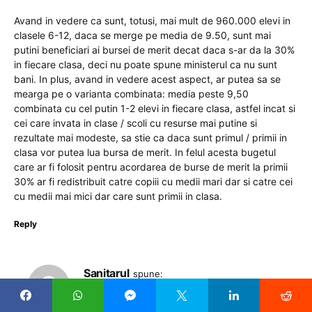
Avand in vedere ca sunt, totusi, mai mult de 960.000 elevi in
clasele 6-12, daca se merge pe media de 9.50, sunt mai
putini beneficiari ai bursei de merit decat daca s-ar da la 30%
in fiecare clasa, deci nu poate spune ministerul ca nu sunt
bani. In plus, avand in vedere acest aspect, ar putea sa se
mearga pe o varianta combinata: media peste 9,50
combinata cu cel putin 1-2 elevi in fiecare clasa, astfel incat si
cei care invata in clase / scoli cu resurse mai putine si
rezultate mai modeste, sa stie ca daca sunt primul / primii in
clasa vor putea lua bursa de merit. In felul acesta bugetul
care ar fi folosit pentru acordarea de burse de merit la primii
30% ar fi redistribuit catre copiii cu medii mari dar si catre cei
cu medii mai mici dar care sunt primii in clasa.
Reply
Sanitarul
spune:
6 septembrie 2023 la 11:32