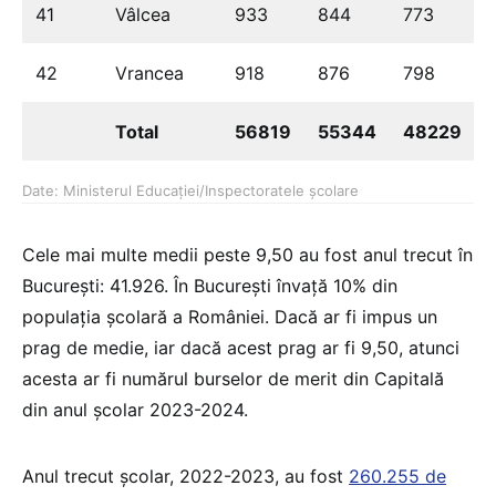
41
Vâlcea
933
844
773
42
Vrancea
918
876
798
Total
56819
55344
48229
Date: Ministerul Educației/Inspectoratele școlare
Cele mai multe medii peste 9,50 au fost anul trecut în
București: 41.926. În București învață 10% din
populația școlară a României. Dacă ar fi impus un
prag de medie, iar dacă acest prag ar fi 9,50, atunci
acesta ar fi numărul burselor de merit din Capitală
din anul școlar 2023-2024.
Anul trecut școlar, 2022-2023, au fost
260.255 de