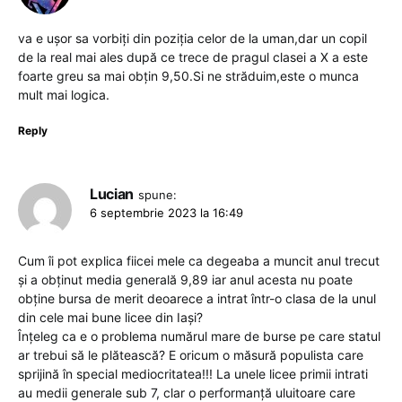
va e ușor sa vorbiți din poziția celor de la uman,dar un copil
de la real mai ales după ce trece de pragul clasei a X a este
foarte greu sa mai obțin 9,50.Si ne străduim,este o munca
mult mai logica.
Reply
Lucian
spune:
6 septembrie 2023 la 16:49
Cum îi pot explica fiicei mele ca degeaba a muncit anul trecut
și a obținut media generală 9,89 iar anul acesta nu poate
obține bursa de merit deoarece a intrat într-o clasa de la unul
din cele mai bune licee din Iași?
Înțeleg ca e o problema numărul mare de burse pe care statul
ar trebui să le plătească? E oricum o măsură populista care
sprijină în special mediocritatea!!! La unele licee primii intrati
au medii generale sub 7, clar o performanță uluitoare care