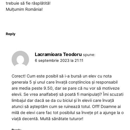
trebuie să fie răsplătită!
Mulțumim România!
Reply
Lacramioara Teodoru
spune:
6 septembrie 2023 la 21:11
Corect! Cum este posibil să i-a bursă un elev cu nota
generala 5 și unul care învață conștiincios și responsabil
are media peste 9.50, dar se pare că nu vor să motiveze
elevii. Se vrea analfabeți să poată fi manipulați? Îmi scuzati
limbajul dar dacă se da cu biciul și în elevii care învață
atunci să așteptăm cum se ruinează totul. Offf Doamne ai
milă de elevi care fac tot posibilul sa învețe pt a ajunge la o
viață decentă. Multă sănătate tuturor!