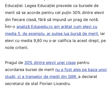
Educației. Legea Educației prevede ca bursele de
merit să se acorde pentru cel puțin 30% dintre elevii
din fiecare clasă, fără să impună un prag de notă.
Într-o
analiză Edupedu.ro am arătat cum elevi cu
media 5, de exemplu, ar putea lua bursă de merit
, iar
elevi cu media 9,80 nu s-ar califica la acest drept, pe
noile criterii.
Pragul de
30% dintre elevii unei clase
pentru
acordarea bursei de merit
nu a fost ales pe baza unor
studii, ci a tranșelor de medii din SIIIR,
a declarat
secretarul de stat Florian Lixandru.