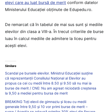
elevi care au luat bursă de merit
conform datelor
Ministerului Educației obținute de Edupedu.ro.
De remarcat că în tabelul de mai sus sunt și mediile
elevilor din clasa a VIII-a. În trecut criteriile de burse
luau în calcul mediile de admitere la liceu pentru
acești elevi.
Similare
Scandal pe bursele elevilor. Ministrul Educației susține
că reprezentanții Consiliului Național al Elevilor au
propus ca cei cu medii între 8.50 și 9.50 să nu mai ia
burse de merit / CNE: Nu am agreat niciodată creșterea
la 9,50 a mediei pentru bursa de merit
BREAKING Toți elevii de gimnaziu și liceu cu medii
generale între 9,50 și 10 vor primi burse de merit –
surse / Aceștia se adaugă primilor 30% elevi din fiecare