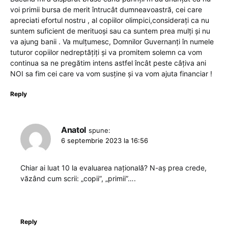
voi primii bursa de merit întrucât dumneavoastră, cei care
apreciati efortul nostru , al copiilor olimpici,considerați ca nu
suntem suficient de merituoși sau ca suntem prea mulți și nu
va ajung banii . Va mulțumesc, Domnilor Guvernanți în numele
tuturor copiilor nedreptățiți și va promitem solemn ca vom
continua sa ne pregătim intens astfel încât peste câțiva ani
NOI sa fim cei care va vom susține și va vom ajuta financiar !
Reply
Anatol
spune:
6 septembrie 2023 la 16:56
Chiar ai luat 10 la evaluarea națională? N-aș prea crede,
văzând cum scrii: „copii”, „primii”….
Reply