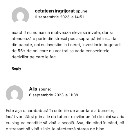
cetatean ingrijorat
spune:
6 septembrie 2023 la 14:51
exact !! nu numai ca motiveaza elevii sa invete, dar si
atenuează o parte din stresul pus asupra părinților… dar
din pacate, noi nu investim in tineret, investim in bugetarii
de 55+ de ani care nu vor trai sa vada consecintele
deciziilor pe care le fac…
Reply
Alis
spune:
6 septembrie 2023 la 11:38
Este așa o harababură în criteriile de acordare a burselor,
încât vor sfârși prin a le da tuturor elevilor un fel de mini salariu
cu singura condiție să vină la școală. Așa, din când în când, că
e stresant să vină zilnic, le afectează starea de bine.