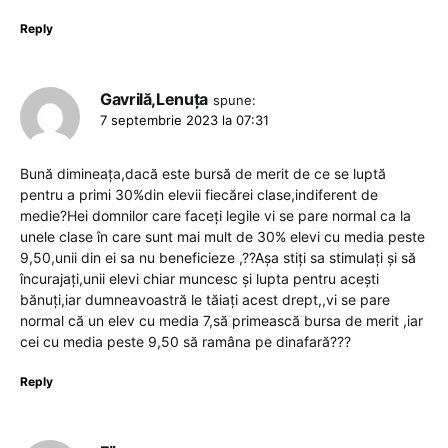
Reply
Gavrilă,Lenuța
spune:
7 septembrie 2023 la 07:31
Bună dimineața,dacă este bursă de merit de ce se luptă
pentru a primi 30%din elevii fiecărei clase,indiferent de
medie?Hei domnilor care faceți legile vi se pare normal ca la
unele clase în care sunt mai mult de 30% elevi cu media peste
9,50,unii din ei sa nu beneficieze ,??Așa stiți sa stimulați și să
încurajați,unii elevi chiar muncesc și lupta pentru acești
bănuți,iar dumneavoastră le tăiați acest drept,,vi se pare
normal că un elev cu media 7,să primească bursa de merit ,iar
cei cu media peste 9,50 să ramâna pe dinafară???
Reply