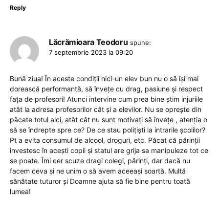
Reply
Lăcrămioara Teodoru
spune:
7 septembrie 2023 la 09:20
Bună ziua! În aceste condiții nici-un elev bun nu o să își mai
dorească performanță, să învețe cu drag, pasiune și respect
fața de profesori! Atunci intervine cum prea bine știm injuriile
atât la adresa profesorilor cât și a elevilor. Nu se oprește din
păcate totul aici, atât cât nu sunt motivați să învețe , atenția o
să se îndrepte spre ce? De ce stau polițiști la intrarile școlilor?
Pt a evita consumul de alcool, droguri, etc. Păcat că părinții
investesc în acești copii și statul are grija sa manipuleze tot ce
se poate. Îmi cer scuze dragi colegi, părinți, dar dacă nu
facem ceva și ne unim o să avem aceeași soartă. Multă
sănătate tuturor și Doamne ajuta să fie bine pentru toată
lumea!