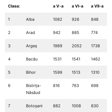
Clasa:
a V-a
a VI-a
a VII-a
a
1
Alba
1082
926
848
2
Arad
942
885
774
3
Argeș
1989
2052
1738
4
Bacău
1531
1541
1462
5
Bihor
1599
1513
1310
6
Bistrița-
816
763
698
Năsăud
7
Botoșani
882
1008
830