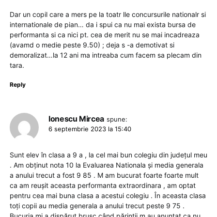
Dar un copil care a mers pe la toatr lle concursurile nationalr si
internationale de pian… da i spui ca nu mai exista bursa de
performanta si ca nici pt. cea de merit nu se mai incadreaza
(avamd o medie peste 9.50) ; deja s -a demotivat si
demoralizat…la 12 ani ma intreaba cum facem sa plecam din
tara.
Reply
Ionescu Mircea
spune:
6 septembrie 2023 la 15:40
Sunt elev în clasa a 9 a , la cel mai bun colegiu din județul meu
. Am obținut nota 10 la Evaluarea Nationala și media generala
a anului trecut a fost 9 85 . M am bucurat foarte foarte mult
ca am reușit aceasta performanta extraordinara , am optat
pentru cea mai buna clasa a acestui colegiu . În aceasta clasa
toți copii au media generala a anului trecut peste 9 75 .
Bucuria mi a dispărut brusc când părinții m au anunțat ca nu