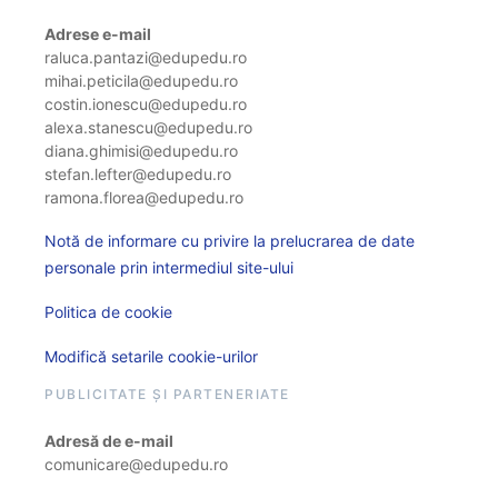
Adrese e-mail
raluca.pantazi@edupedu.ro
mihai.peticila@edupedu.ro
costin.ionescu@edupedu.ro
alexa.stanescu@edupedu.ro
diana.ghimisi@edupedu.ro
stefan.lefter@edupedu.ro
ramona.florea@edupedu.ro
Notă de informare cu privire la prelucrarea de date
personale prin intermediul site-ului
Politica de cookie
Modifică setarile cookie-urilor
PUBLICITATE ȘI PARTENERIATE
Adresă de e-mail
comunicare@edupedu.ro