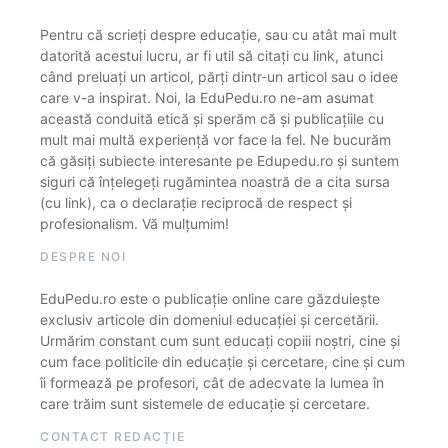
Pentru că scrieți despre educație, sau cu atât mai mult
datorită acestui lucru, ar fi util să citați cu link, atunci
când preluați un articol, părți dintr-un articol sau o idee
care v-a inspirat. Noi, la EduPedu.ro ne-am asumat
această conduită etică și sperăm că și publicațiile cu
mult mai multă experiență vor face la fel. Ne bucurăm
că găsiți subiecte interesante pe Edupedu.ro și suntem
siguri că înțelegeți rugămintea noastră de a cita sursa
(cu link), ca o declarație reciprocă de respect și
profesionalism. Vă mulțumim!
DESPRE NOI
EduPedu.ro este o publicație online care găzduiește
exclusiv articole din domeniul educației și cercetării.
Urmărim constant cum sunt educați copiii noștri, cine și
cum face politicile din educație și cercetare, cine și cum
îi formează pe profesori, cât de adecvate la lumea în
care trăim sunt sistemele de educație și cercetare.
CONTACT REDACȚIE