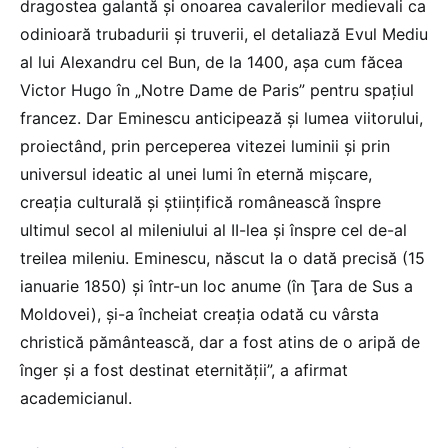
dragostea galantă şi onoarea cavalerilor medievali ca
odinioară trubadurii şi truverii, el detaliază Evul Mediu
al lui Alexandru cel Bun, de la 1400, aşa cum făcea
Victor Hugo în „Notre Dame de Paris” pentru spaţiul
francez. Dar Eminescu anticipează şi lumea viitorului,
proiectând, prin perceperea vitezei luminii şi prin
universul ideatic al unei lumi în eternă mişcare,
creaţia culturală şi ştiinţifică românească înspre
ultimul secol al mileniului al II-lea şi înspre cel de-al
treilea mileniu. Eminescu, născut la o dată precisă (15
ianuarie 1850) şi într-un loc anume (în Ţara de Sus a
Moldovei), şi-a încheiat creaţia odată cu vârsta
christică pământească, dar a fost atins de o aripă de
înger şi a fost destinat eternităţii”, a afirmat
academicianul.