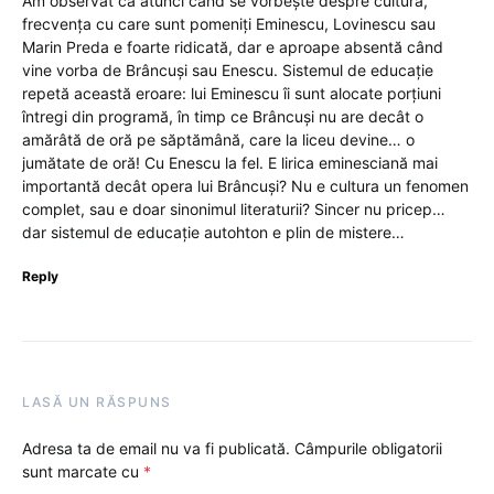
Am observat că atunci când se vorbește despre cultură,
frecvența cu care sunt pomeniți Eminescu, Lovinescu sau
Marin Preda e foarte ridicată, dar e aproape absentă când
vine vorba de Brâncuși sau Enescu. Sistemul de educație
repetă această eroare: lui Eminescu îi sunt alocate porțiuni
întregi din programă, în timp ce Brâncuși nu are decât o
amărâtă de oră pe săptămână, care la liceu devine… o
jumătate de oră! Cu Enescu la fel. E lirica eminesciană mai
importantă decât opera lui Brâncuși? Nu e cultura un fenomen
complet, sau e doar sinonimul literaturii? Sincer nu pricep…
dar sistemul de educație autohton e plin de mistere…
Reply
LASĂ UN RĂSPUNS
Adresa ta de email nu va fi publicată.
Câmpurile obligatorii
sunt marcate cu
*