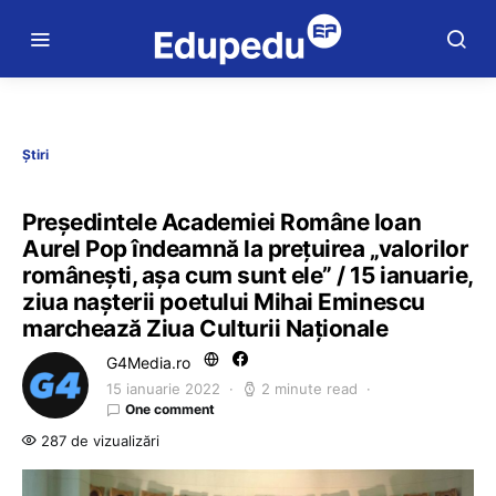
Știri
Președintele Academiei Române Ioan
Aurel Pop îndeamnă la preţuirea „valorilor
româneşti, așa cum sunt ele” / 15 ianuarie,
ziua nașterii poetului Mihai Eminescu
marchează Ziua Culturii Naționale
G4Media.ro
15 ianuarie 2022
2 minute read
One comment
287 de vizualizări