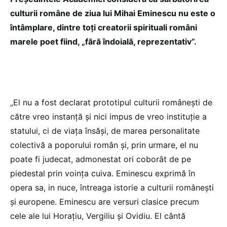
culturii române de ziua lui Mihai Eminescu nu este o
întâmplare, dintre toţi creatorii spirituali români
marele poet fiind, „fără îndoială, reprezentativ”.
„El nu a fost declarat prototipul culturii româneşti de
către vreo instanţă şi nici impus de vreo instituţie a
statului, ci de viaţa însăşi, de marea personalitate
colectivă a poporului român şi, prin urmare, el nu
poate fi judecat, admonestat ori coborât de pe
piedestal prin voinţa cuiva. Eminescu exprimă în
opera sa, in nuce, întreaga istorie a culturii româneşti
şi europene. Eminescu are versuri clasice precum
cele ale lui Horaţiu, Vergiliu şi Ovidiu. El cântă