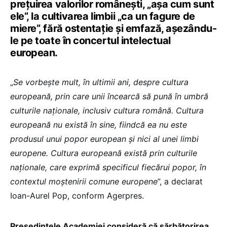
preţuirea valorilor româneşti, „aşa cum sunt
ele”, la cultivarea limbii „ca un fagure de
miere”, fără ostentaţie şi emfază, aşezându-
le pe toate în concertul intelectual
european.
„
Se vorbeşte mult, în ultimii ani, despre cultura
europeană, prin care unii încearcă să pună în umbră
culturile naţionale, inclusiv cultura română. Cultura
europeană nu există în sine, fiindcă ea nu este
produsul unui popor european şi nici al unei limbi
europene. Cultura europeană există prin culturile
naţionale, care exprimă specificul fiecărui popor, în
contextul moştenirii comune europene
”, a declarat
Ioan-Aurel Pop, conform Agerpres.
Preşedintele Academiei consideră că sărbătorirea