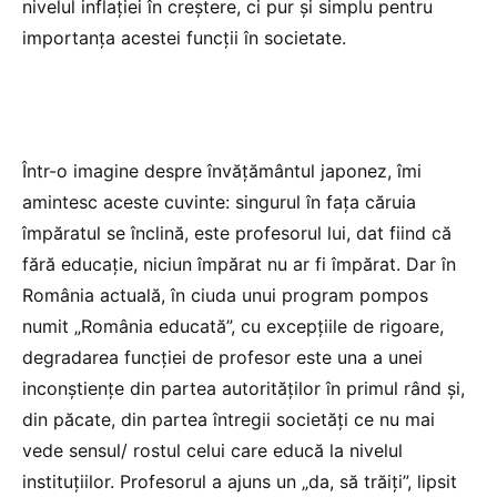
nivelul inflației în creștere, ci pur și simplu pentru
importanța acestei funcții în societate.
Într-o imagine despre învățământul japonez, îmi
amintesc aceste cuvinte: singurul în fața căruia
împăratul se înclină, este profesorul lui, dat fiind că
fără educație, niciun împărat nu ar fi împărat. Dar în
România actuală, în ciuda unui program pompos
numit „România educată”, cu excepțiile de rigoare,
degradarea funcției de profesor este una a unei
inconștiențe din partea autorităților în primul rând și,
din păcate, din partea întregii societăți ce nu mai
vede sensul/ rostul celui care educă la nivelul
instituțiilor. Profesorul a ajuns un „da, să trăiți”, lipsit