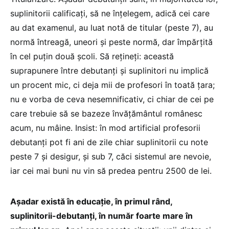
suplinitorii calificați, să ne înțelegem, adică cei care
au dat examenul, au luat notă de titular (peste 7), au
normă întreagă, uneori și peste normă, dar împărțită
în cel puțin două școli. Să rețineți: această
suprapunere între debutanți și suplinitori nu implică
un procent mic, ci deja mii de profesori în toată țara;
nu e vorba de ceva nesemnificativ, ci chiar de cei pe
care trebuie să se bazeze învățământul românesc
acum, nu mâine. Insist: în mod artificial profesorii
debutanți pot fi ani de zile chiar suplinitorii cu note
peste 7 și desigur, și sub 7, căci sistemul are nevoie,
iar cei mai buni nu vin să predea pentru 2500 de lei.
Așadar există în educație, în primul rând,
suplinitorii-debutanți, în număr foarte mare în