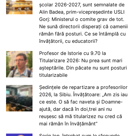
școlar 2026-2027, sunt semnalate de
Alin Badea, prim-vicepreședinte USLI
Gorj: Ministerul o comite grav de tot.
Ne sună directorii disperați că oamenii
rămân fără posturi. Ce se întâmplă cu
învățătorii, cu educatorii?
Profesor de Istorie cu 9.70 la
Titularizare 2026: Nu prea sunt mari
așteptările. Din păcate nu sunt posturi
titularizabile
Ședințele de repartizare a profesorilor
2026, la Sibiu. Învățătoare: „Am zis iau
ce este. O să fac naveta și Doamne-
ajută, dar dacă în doi,trei ani nu
reușesc să mă titularizez nu cred că
mai rămân în învățământ”
Sorin Ion, întrebat cum le răspunde