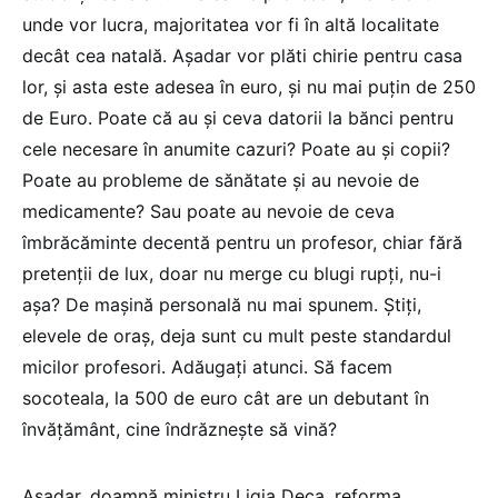
unde vor lucra, majoritatea vor fi în altă localitate
decât cea natală. Așadar vor plăti chirie pentru casa
lor, și asta este adesea în euro, și nu mai puțin de 250
de Euro. Poate că au și ceva datorii la bănci pentru
cele necesare în anumite cazuri? Poate au și copii?
Poate au probleme de sănătate și au nevoie de
medicamente? Sau poate au nevoie de ceva
îmbrăcăminte decentă pentru un profesor, chiar fără
pretenții de lux, doar nu merge cu blugi rupți, nu-i
așa? De mașină personală nu mai spunem. Știți,
elevele de oraș, deja sunt cu mult peste standardul
micilor profesori. Adăugați atunci. Să facem
socoteala, la 500 de euro cât are un debutant în
învățământ, cine îndrăznește să vină?
Așadar, doamnă ministru Ligia Deca, reforma