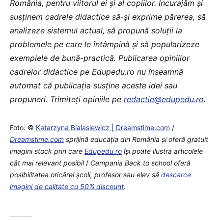
România, pentru viitorul ei și al copiilor. Încurajăm și
susținem cadrele didactice să-și exprime părerea, să
analizeze sistemul actual, să propună soluții la
problemele pe care le întâmpină și să popularizeze
exemplele de bună-practică. Publicarea opiniilor
cadrelor didactice pe Edupedu.ro nu înseamnă
automat că publicația susține aceste idei sau
propuneri. Trimiteți opiniile pe
redactie@edupedu.ro
.
Foto: ©
Katarzyna Bialasiewicz | Dreamstime.com
/
Dreamstime.com
sprijină educaţia din România şi oferă gratuit
imagini stock prin care
Edupedu.ro
îşi poate ilustra articolele
cât mai relevant posibil
/
Campania Back to school oferă
posibilitatea oricărei școli, profesor sau elev să
descarce
imagini de calitate cu 50% discount
.