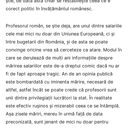
știe, de data asta chiar se restabilește ceea ce e
corect politic în învățământul românesc.
Profesorul român, se știe deja, are unul dintre salariile
cele mai mici nu doar din Uniunea Europeană, ci și
între bugetarii din România, și de asta se poate
convinge oricine vrea să cerceteze ca atare. Modul în
care se derulează de mulți ani informațiile despre
mărirea salariilor este de-a dreptul comic dacă nu ar
fi de fapt aproape tragic. An de an opinia publică
este bombardată cu iminenta mărire, necesară de
altfel, astfel încât se poate crede că profesorii sunt
unii dintre privilegiații lucrători la stat. În realitate
este efectiv rușinos și mizerabil ceea ce se întâmplă.
Așa zisele măriri, mereu în urmă față de data
preconizată, sunt jenant de mici nu doar pentru