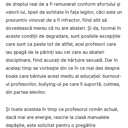
de dreptul real de a fi remunerat conform efortului și
valorii lui, lipsit de echitate în fața legilor, căci este un
prezumtiv vinovat de a fi infractor, fiind silit să
dovedească mereu că nu are abateri. Și da, tocmai în
aceste condiții de degradare, sunt posibile excepțiile
care sunt ca peste tot de altfel, acei profesori care
iau șpagă de la părinți sau cei care au abateri
disciplinare, fiind acuzați de hărțuire sexuală. Dar în
același timp se vorbește din ce în ce mai des despre
boala care bântuie acest mediu al educației: burnout-
ul profesorilor, bullying-ul pe care îl suportă, culmea,
din partea elevilor.
Și toate acestea în timp ce profesorul român actual,
dacă mai are energie, rescrie la clasă manualele
depășite, este solicitat pentru o pregătire