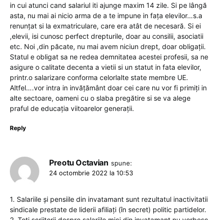
in cui atunci cand salariul iti ajunge maxim 14 zile. Si pe lângă
asta, nu mai ai nicio arma de a te impune in fața elevilor…s.a
renunțat si la exmatriculare, care era atât de necesară. Si ei
,elevii, isi cunosc perfect drepturile, doar au consilii, asociatii
etc. Noi ,din păcate, nu mai avem niciun drept, doar obligații.
Statul e obligat sa ne redea demnitatea acestei profesii, sa ne
asigure o calitate decenta a vietii si un statut in fata elevilor,
printr.o salarizare conforma celorlalte state membre UE.
Altfel….vor intra in invățământ doar cei care nu vor fi primiți in
alte sectoare, oameni cu o slaba pregătire si se va alege
praful de educația viitoarelor generații.
Reply
Preotu Octavian
spune:
24 octombrie 2022 la 10:53
1. Salariile și pensiile din invatamant sunt rezultatul inactivitatii
sindicale prestate de liderii afiliați (în secret) politic partidelor.
2. Toți scriitorii despre salariile mici din invatamant nu vorbesc