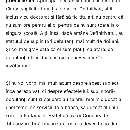
primul lor an
. Apoi apar aceste situații: unii dintre ei
rămân suplinitori mulți ani dar cu Definitivat, alții
inclusiv cu doctorat și fără să fie titulari, nu pentru că
nu sunt ore pentru ei ci pentru că nu sunt toate la o
singură școală. Alții însă, dacă amână Definitivatul, au
statutul de suplinitori debutanți mai mult de doi ani.
Și cel mai grav este că ei sunt plătiți ca atare: ca
debutanți chiar dacă au cinci ani vechime în
învățământ.
Și nu voi vorbi mai mult acum despre acest subiect
încă nerezolvat, ci despre efectele lui: suplinitorii-
debutanți sunt și cei care au salariul mai mic decât al
unei femei de serviciu la o bancă, sau decât al unui
șofer la Parlament. Astfel că avem Concurs de
Titularizare fără titularizare, care a devenit una din