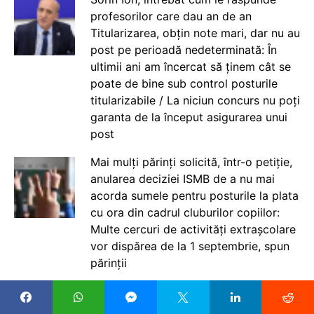
profesorilor care dau an de an
Titularizarea, obțin note mari, dar nu au
post pe perioadă nedeterminată: În
ultimii ani am încercat să ținem cât se
poate de bine sub control posturile
titularizabile / La niciun concurs nu poți
garanta de la început asigurarea unui
post
Mai mulți părinți solicită, într-o petiție,
anularea deciziei ISMB de a nu mai
acorda sumele pentru posturile la plata
cu ora din cadrul cluburilor copiilor:
Multe cercuri de activități extrașcolare
vor dispărea de la 1 septembrie, spun
părinții
Titularizare 2026. Astăzi, lista
posturilor pentru profesori va fi