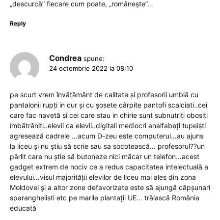
„descurcă” fiecare cum poate, „românește”…
Reply
Condrea
spune:
24 octombrie 2022 la 08:10
pe scurt vrem învățământ de calitate și profesorii umblă cu
pantalonii rupți in cur și cu șosete cârpite pantofi scalciati..cei
care fac navetă și cei care stau in chirie sunt subnutriți obosiți
îmbătrâniți..elevii ca elevii..digitali mediocri analfabeți tupeiști
agresează cadrele …acum D-zeu este computerul…au ajuns
la liceu și nu știu să scrie sau sa socotească… profesorul??un
pârlit care nu știe să butoneze nici măcar un telefon…acest
gadget extrem de nociv ce a redus capacitatea intelectuală a
elevului…visul majorității elevilor de liceu mai ales din zona
Moldovei și a altor zone defavorizate este să ajungă căpșunari
sparanghelisti etc pe marile plantații UE… trăiască România
educată