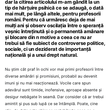
dar la citirea articolului m-am gândit la un
tip de hărțuire psihică ce se adaugă, o dată
mai mult, pe lângă altele, pentru profesorii
români. Pentru că urmăresc deja de mai
mulți ani și observ oscilația între o speranță
veșnic întreținută și o permanentă amânare
și blocare din n motive a ceea ce nu ar
trebui să fie subiect de controverse politice,
sociale, ci un deziderat de importanță
națională și a unui drept natural.
Nu știm cât praf în ochi vor mai primi profesorii între
diverse amânări și promisiuni, probabil au devenit
imuni și nu mai reacționează. Vocile care spun
adevărul sunt timide, inofensive, aproape absente și
desigur nebăgate în seamă. Dar consider că ar trebui
amintit și pus sub lupă ce se întâmplă. Poate, cine