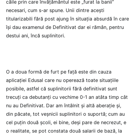
căile prin care învățământul este „furat la banii”
necesari, cum s-ar spune. Unii dintre acești
titularizabili fără post ajung în situația absurdă în care
își dau examenul de Definitivat dar ei rămân, pentru
destui ani, încă suplinitori.
O a doua formă de furt pe față este din cauza
aplicației Edusal care nu operează toate situațiile
posibile, astfel că suplinitorii fără definitivat sunt
trecuți ca debutanți cu vechime 0-1 an atâta timp cât
nu au Definitivat. Dar am întâlnit și altă aberație și,
din păcate, tot veșnicii suplinitori o suportă; cum au
cel puțin două școli, ei bine, deși pare de necrezut, e
o realitate, se pot constata două salarii de bază, la