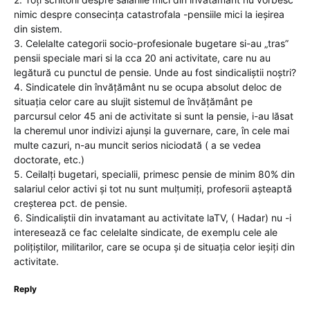
nimic despre consecința catastrofala -pensiile mici la ieșirea
din sistem.
3. Celelalte categorii socio-profesionale bugetare si-au „tras”
pensii speciale mari si la cca 20 ani activitate, care nu au
legătură cu punctul de pensie. Unde au fost sindicaliștii noștri?
4. Sindicatele din învățământ nu se ocupa absolut deloc de
situația celor care au slujit sistemul de învățământ pe
parcursul celor 45 ani de activitate si sunt la pensie, i-au lăsat
la cheremul unor indivizi ajunși la guvernare, care, în cele mai
multe cazuri, n-au muncit serios niciodată ( a se vedea
doctorate, etc.)
5. Ceilalți bugetari, specialii, primesc pensie de minim 80% din
salariul celor activi și tot nu sunt mulțumiți, profesorii așteaptă
creșterea pct. de pensie.
6. Sindicaliștii din invatamant au activitate laTV, ( Hadar) nu -i
interesează ce fac celelalte sindicate, de exemplu cele ale
polițiștilor, militarilor, care se ocupa și de situația celor ieșiți din
activitate.
Reply