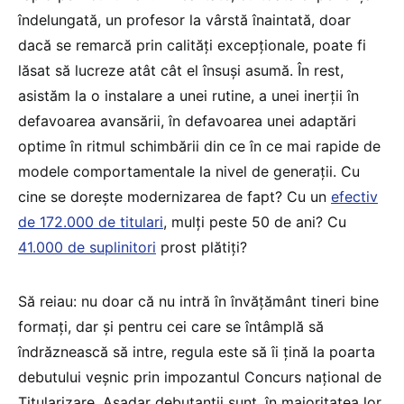
îndelungată, un profesor la vârstă înaintată, doar
dacă se remarcă prin calități excepționale, poate fi
lăsat să lucreze atât cât el însuși asumă. În rest,
asistăm la o instalare a unei rutine, a unei inerții în
defavoarea avansării, în defavoarea unei adaptări
optime în ritmul schimbării din ce în ce mai rapide de
modele comportamentale la nivel de generații. Cu
cine se dorește modernizarea de fapt? Cu un
efectiv
de 172.000 de titulari
, mulți peste 50 de ani? Cu
41.000 de suplinitori
prost plătiți?
Să reiau: nu doar că nu intră în învățământ tineri bine
formați, dar și pentru cei care se întâmplă să
îndrăznească să intre, regula este să îi țină la poarta
debutului veșnic prin impozantul Concurs național de
Titularizare. Așadar debutanții sunt, în majoritatea lor,