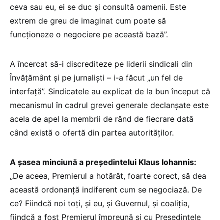
ceva sau eu, ei se duc și consultă oamenii. Este
extrem de greu de imaginat cum poate să
funcționeze o negociere pe această bază”.
A încercat să-i discrediteze pe liderii sindicali din
Învățământ și pe jurnaliști – i-a făcut „un fel de
interfață”. Sindicatele au explicat de la bun început că
mecanismul în cadrul grevei generale declanșate este
acela de apel la membrii de rând de fiecrare dată
când există o ofertă din partea autorităților.
A șasea minciună a președintelui Klaus Iohannis:
„De aceea, Premierul a hotărât, foarte corect, să dea
această ordonanță indiferent cum se negociază. De
ce? Fiindcă noi toți, și eu, și Guvernul, și coaliția,
fiindcă a fost Premierul împreună și cu Președintele