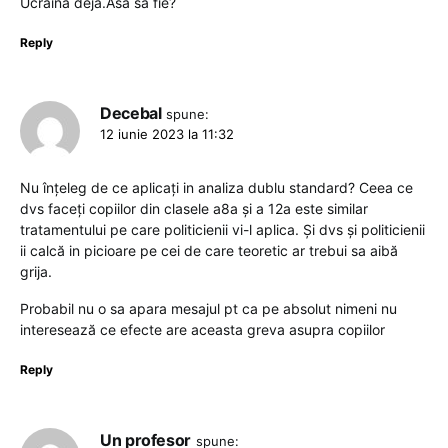
Ucraina deja.Asa sa fie?
Reply
Decebal
spune:
12 iunie 2023 la 11:32
Nu înțeleg de ce aplicați in analiza dublu standard? Ceea ce
dvs faceți copiilor din clasele a8a și a 12a este similar
tratamentului pe care politicienii vi-l aplica. Și dvs și politicienii
ii calcă in picioare pe cei de care teoretic ar trebui sa aibă
grija.
Probabil nu o sa apara mesajul pt ca pe absolut nimeni nu
interesează ce efecte are aceasta greva asupra copiilor
Reply
Un profesor
spune: