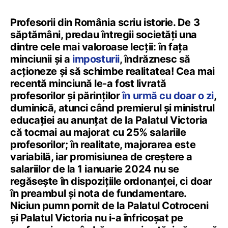
Profesorii din România scriu istorie. De 3
săptămâni, predau întregii societăți una
dintre cele mai valoroase lecții: în fața
minciunii și a
imposturii
, îndrăznesc să
acționeze și să schimbe realitatea! Cea mai
recentă minciună le-a fost livrată
profesorilor și părinților
în urmă cu doar o zi
,
duminică, atunci când premierul și ministrul
educației au anunțat de la Palatul Victoria
că tocmai au majorat cu 25% salariile
profesorilor; în realitate, majorarea este
variabilă, iar promisiunea de creștere a
salariilor de la 1 ianuarie 2024 nu se
regăsește în dispozițiile ordonanței, ci doar
în preambul și nota de fundamentare.
Niciun pumn pornit de la Palatul Cotroceni
și Palatul Victoria nu i-a înfricoșat pe