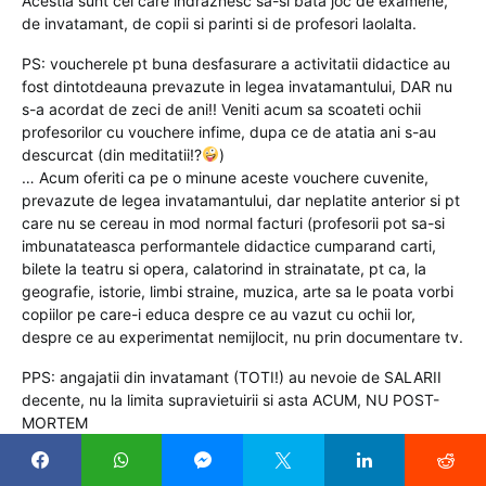
Acestia sunt cei care indraznesc sa-si bata joc de examene,
de invatamant, de copii si parinti si de profesori laolalta.
PS: voucherele pt buna desfasurare a activitatii didactice au
fost dintotdeauna prevazute in legea invatamantului, DAR nu
s-a acordat de zeci de ani!! Veniti acum sa scoateti ochii
profesorilor cu vouchere infime, dupa ce de atatia ani s-au
descurcat (din meditatii!?
)
… Acum oferiti ca pe o minune aceste vouchere cuvenite,
prevazute de legea invatamantului, dar neplatite anterior si pt
care nu se cereau in mod normal facturi (profesorii pot sa-si
imbunatateasca performantele didactice cumparand carti,
bilete la teatru si opera, calatorind in strainatate, pt ca, la
geografie, istorie, limbi straine, muzica, arte sa le poata vorbi
copiilor pe care-i educa despre ce au vazut cu ochii lor,
despre ce au experimentat nemijlocit, nu prin documentare tv.
PPS: angajatii din invatamant (TOTI!) au nevoie de SALARII
decente, nu la limita supravietuirii si asta ACUM, NU POST-
MORTEM
Reply