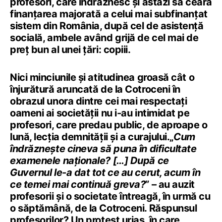
profesori, care îndrăznesc și astăzi să ceară
finanțarea majorată a celui mai subfinanțat
sistem din România, după cel de asistență
socială, ambele având grijă de cel mai de
preț bun al unei țări: copiii.
Nici minciunile și atitudinea groasă cât o
înjurătură aruncată de la Cotroceni în
obrazul unora dintre cei mai respectați
oameni ai societății nu i-au intimidat pe
profesori, care predau public, de aproape o
lună, lecția demnității și a curajului.„
Cum
îndrăznește cineva să puna în dificultate
examenele naționale? […] După ce
Guvernul le-a dat tot ce au cerut, acum în
ce temei mai continuă greva?
” – au auzit
profesorii și o societate întreagă, în urmă cu
o săptămână, de la Cotroceni. Răspunsul
profesorilor? Un protest uriaș, în care