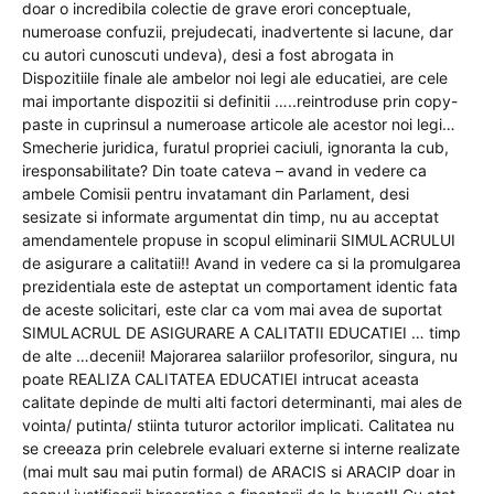
doar o incredibila colectie de grave erori conceptuale,
numeroase confuzii, prejudecati, inadvertente si lacune, dar
cu autori cunoscuti undeva), desi a fost abrogata in
Dispozitiile finale ale ambelor noi legi ale educatiei, are cele
mai importante dispozitii si definitii …..reintroduse prin copy-
paste in cuprinsul a numeroase articole ale acestor noi legi…
Smecherie juridica, furatul propriei caciuli, ignoranta la cub,
iresponsabilitate? Din toate cateva – avand in vedere ca
ambele Comisii pentru invatamant din Parlament, desi
sesizate si informate argumentat din timp, nu au acceptat
amendamentele propuse in scopul eliminarii SIMULACRULUI
de asigurare a calitatii!! Avand in vedere ca si la promulgarea
prezidentiala este de asteptat un comportament identic fata
de aceste solicitari, este clar ca vom mai avea de suportat
SIMULACRUL DE ASIGURARE A CALITATII EDUCATIEI … timp
de alte …decenii! Majorarea salariilor profesorilor, singura, nu
poate REALIZA CALITATEA EDUCATIEI intrucat aceasta
calitate depinde de multi alti factori determinanti, mai ales de
vointa/ putinta/ stiinta tuturor actorilor implicati. Calitatea nu
se creeaza prin celebrele evaluari externe si interne realizate
(mai mult sau mai putin formal) de ARACIS si ARACIP doar in