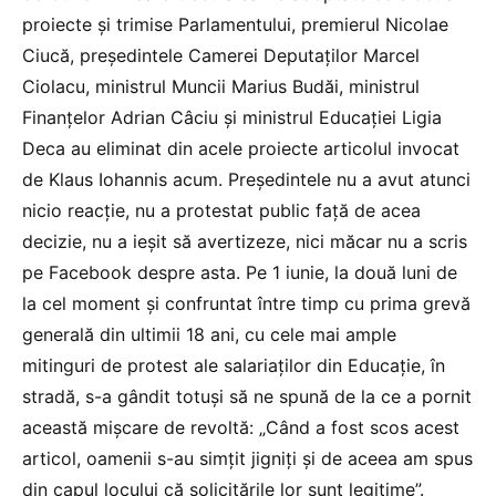
proiecte și trimise Parlamentului, premierul Nicolae
Ciucă, președintele Camerei Deputaților Marcel
Ciolacu, ministrul Muncii Marius Budăi, ministrul
Finanțelor Adrian Câciu și ministrul Educației Ligia
Deca au eliminat din acele proiecte articolul invocat
de Klaus Iohannis acum. Președintele nu a avut atunci
nicio reacție, nu a protestat public față de acea
decizie, nu a ieșit să avertizeze, nici măcar nu a scris
pe Facebook despre asta. Pe 1 iunie, la două luni de
la cel moment și confruntat între timp cu prima grevă
generală din ultimii 18 ani, cu cele mai ample
mitinguri de protest ale salariaților din Educație, în
stradă, s-a gândit totuși să ne spună de la ce a pornit
această mișcare de revoltă: „Când a fost scos acest
articol, oamenii s-au simțit jigniți și de aceea am spus
din capul locului că solicitările lor sunt legitime”.