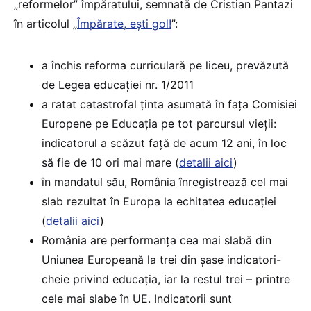
„reformelor” împăratului, semnată de Cristian Pantazi
în articolul „
Împărate, ești gol!
”:
a închis reforma curriculară pe liceu, prevăzută
de Legea educației nr. 1/2011
a ratat catastrofal ținta asumată în fața Comisiei
Europene pe Educația pe tot parcursul vieții:
indicatorul a scăzut față de acum 12 ani, în loc
să fie de 10 ori mai mare (
detalii aici
)
în mandatul său, România înregistrează cel mai
slab rezultat în Europa la echitatea educației
(
detalii aici
)
România are performanța cea mai slabă din
Uniunea Europeană la trei din șase indicatori-
cheie privind educația, iar la restul trei – printre
cele mai slabe în UE. Indicatorii sunt