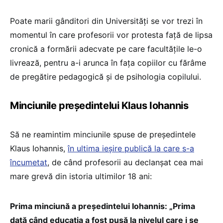
Poate marii gânditori din Universități se vor trezi în
momentul în care profesorii vor protesta față de lipsa
cronică a formării adecvate pe care facultățile le-o
livrează, pentru a-i arunca în fața copiilor cu fărâme
de pregătire pedagogică și de psihologia copilului.
Minciunile președintelui Klaus Iohannis
Să ne reamintim minciunile spuse de președintele
Klaus Iohannis,
în ultima ieșire publică la care s-a
încumetat
, de când profesorii au declanșat cea mai
mare grevă din istoria ultimilor 18 ani:
Prima minciună a președintelui Iohannis: „Prima
dată când educația a fost pusă la nivelul care i se