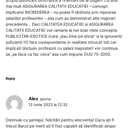
scopul justificarii birocratice a finantarii de la buget!! Cu atat
mai mult ASIGURAREA CALITATII EDUCATIEI – concept
implicand INCREDEREA – nu poate fi obtinuta prin mjorarea
salariilor profesorilor – asa cum au demonstrat alte majorari
precedente… Deci CALITATEA EDUCATIEI si ASIGURAREA
CALITATII EDUCATIEI vor ramane la noi doar niste concepte
PUBLICITAR-EXOTICE (care „dau bine pe sticla” si la ignoranti/
suficienti !!!) fara corespondente in realitate intrucat toti cei
implicati (inclusiv profesorii cu salarii majorate!) vor continua
sa „se faca ca fac ceva” asa cum impune OUG 75-2005.
Reply
Alex
spune:
12 iunie 2023 la 12:32
Domnule cu șantajul, felicitări pentru elocventa! Daca ați fi
trecut Bacul pe merit ați fi fost capabil să identificați singur