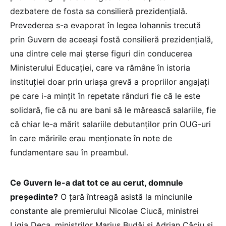
dezbatere de fosta sa consilieră prezidențială.
Prevederea s-a evaporat în legea Iohannis trecută
prin Guvern de aceeași fostă consilieră prezidențială,
una dintre cele mai șterse figuri din conducerea
Ministerului Educației, care va rămâne în istoria
instituției doar prin uriașa grevă a propriilor angajați
pe care i-a mințit în repetate rânduri fie că le este
solidară, fie că nu are bani să le mărească salariile, fie
că chiar le-a mărit salariile debutanților prin OUG-uri
în care măririle erau menționate în note de
fundamentare sau în preambul.
Ce Guvern le-a dat tot ce au cerut, domnule
președinte?
O țară întreagă asistă la minciunile
constante ale premierului Nicolae Ciucă, ministrei
Ligia Deca, miniștrilor Marius Budăi și Adrian Câciu și