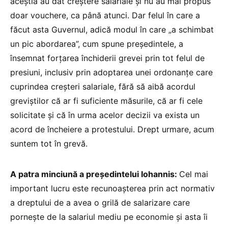
aceștia au dat creștere salariale și nu au mai propus
doar vouchere, ca până atunci. Dar felul în care a
făcut asta Guvernul, adică modul în care „a schimbat
un pic abordarea”, cum spune președintele, a
însemnat forțarea închiderii grevei prin tot felul de
presiuni, inclusiv prin adoptarea unei ordonanțe care
cuprindea creșteri salariale, fără să aibă acordul
greviștilor că ar fi suficiente măsurile, că ar fi cele
solicitate și că în urma acelor decizii va exista un
acord de încheiere a protestului. Drept urmare, acum
suntem tot în grevă.
A patra minciună a președintelui Iohannis:
Cel mai
important lucru este recunoașterea prin act normativ
a dreptului de a avea o grilă de salarizare care
pornește de la salariul mediu pe economie și asta îi