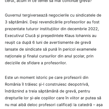
cerut, acum în ce temei să mai continue greva?”
Guvernul tergiversează negocierile cu sindicatele de
3 săptămâni. Deși revendicările profesorilor au fost
prezentate tuturor instituțiilor din decembrie 2022,
Executivul Ciucă și președintele Klaus Iohannis au
reușit ca după 6 luni de avertismente de grevă
lansate de sindicate să pună în pericol examenele
naționale și finalul cursurilor din anul școlar, prin
deciziile de sfidare a profesorilor.
Este un moment istoric pe care profesorii din
România îl trăiesc și-l construiesc deopotrivă,
îndrăznind a treia săptămână de grevă, pentru
drepturile lor și-ale copiilor care în viitor ar putea să
nu mai aibă deloc profesori calificați la catedră – așa