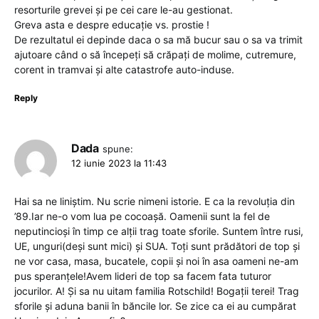
resorturile grevei și pe cei care le-au gestionat.
Greva asta e despre educație vs. prostie !
De rezultatul ei depinde daca o sa mă bucur sau o sa va trimit
ajutoare când o să începeți să crăpați de molime, cutremure,
corent in tramvai și alte catastrofe auto-induse.
Reply
Dada
spune:
12 iunie 2023 la 11:43
Hai sa ne liniștim. Nu scrie nimeni istorie. E ca la revoluția din
’89.Iar ne-o vom lua pe cocoașă. Oamenii sunt la fel de
neputincioși în timp ce alții trag toate sforile. Suntem între rusi,
UE, unguri(deși sunt mici) și SUA. Toți sunt prădători de top și
ne vor casa, masa, bucatele, copii și noi în asa oameni ne-am
pus speranțele!Avem lideri de top sa facem fata tuturor
jocurilor. A! Și sa nu uitam familia Rotschild! Bogații terei! Trag
sforile și aduna banii în băncile lor. Se zice ca ei au cumpărat