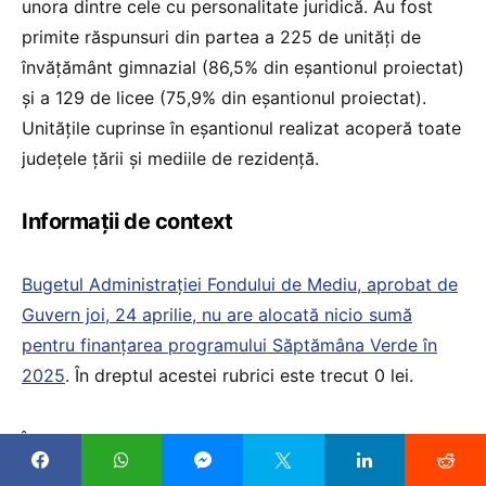
unora dintre cele cu personalitate juridică. Au fost
primite răspunsuri din partea a 225 de unități de
învățământ gimnazial (86,5% din eșantionul proiectat)
și a 129 de licee (75,9% din eșantionul proiectat).
Unităţile cuprinse în eșantionul realizat acoperă toate
judeţele ţării și mediile de rezidență.
Informații de context
Bugetul Administrației Fondului de Mediu, aprobat de
Guvern joi, 24 aprilie, nu are alocată nicio sumă
pentru finanțarea programului Săptămâna Verde în
2025
. În dreptul acestei rubrici este trecut 0 lei.
În anul școlar 2024-2025, programul
„Săptămâna
verde” a primit 100 de milioane de lei din Fondul