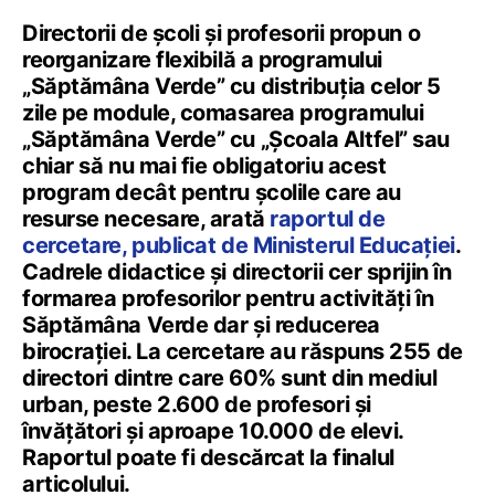
Directorii de școli și profesorii propun o
reorganizare flexibilă a programului
„Săptămâna Verde” cu distribuția celor 5
zile pe module, comasarea programului
„Săptămâna Verde” cu „Școala Altfel” sau
chiar să nu mai fie obligatoriu acest
program decât pentru școlile care au
resurse necesare, arată
raportul de
cercetare, publicat de Ministerul Educației
.
Cadrele didactice și directorii cer sprijin în
formarea profesorilor pentru activități în
Săptămâna Verde dar și reducerea
birocrației. La cercetare au răspuns 255 de
directori dintre care 60% sunt din mediul
urban, peste 2.600 de profesori și
învățători și aproape 10.000 de elevi.
Raportul poate fi descărcat la finalul
articolului.