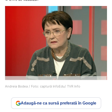
Andreia Bodea / Foto: captură InfoEdu/ TVR Info
Adaugă-ne ca sursă preferată în Google