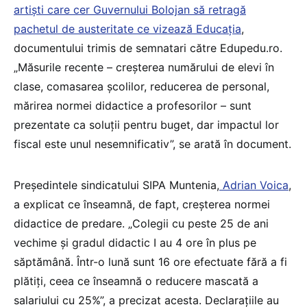
artiști care cer Guvernului Bolojan să retragă
pachetul de austeritate ce vizează Educația
,
documentului trimis de semnatari către Edupedu.ro.
„Măsurile recente – creșterea numărului de elevi în
clase, comasarea școlilor, reducerea de personal,
mărirea normei didactice a profesorilor – sunt
prezentate ca soluții pentru buget, dar impactul lor
fiscal este unul nesemnificativ”, se arată în document.
Președintele sindicatului SIPA Muntenia,
Adrian Voica
,
a explicat ce înseamnă, de fapt, creșterea normei
didactice de predare. „Colegii cu peste 25 de ani
vechime și gradul didactic I au 4 ore în plus pe
săptămână. Într-o lună sunt 16 ore efectuate fără a fi
plătiți, ceea ce înseamnă o reducere mascată a
salariului cu 25%”, a precizat acesta. Declarațiile au