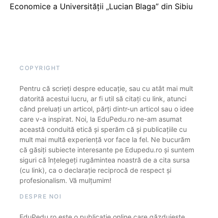
Economice a Universității „Lucian Blaga” din Sibiu
COPYRIGHT
Pentru că scrieți despre educație, sau cu atât mai mult
datorită acestui lucru, ar fi util să citați cu link, atunci
când preluați un articol, părți dintr-un articol sau o idee
care v-a inspirat. Noi, la EduPedu.ro ne-am asumat
această conduită etică și sperăm că și publicațiile cu
mult mai multă experiență vor face la fel. Ne bucurăm
că găsiți subiecte interesante pe Edupedu.ro și suntem
siguri că înțelegeți rugămintea noastră de a cita sursa
(cu link), ca o declarație reciprocă de respect și
profesionalism. Vă mulțumim!
DESPRE NOI
EduPedu.ro este o publicație online care găzduiește