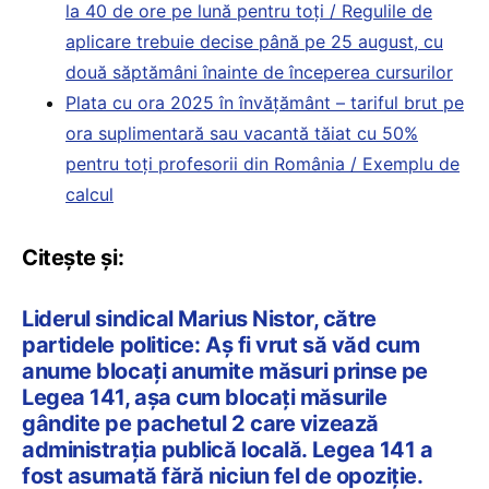
la 40 de ore pe lună pentru toți / Regulile de
aplicare trebuie decise până pe 25 august, cu
două săptămâni înainte de începerea cursurilor
Plata cu ora 2025 în învățământ – tariful brut pe
ora suplimentară sau vacantă tăiat cu 50%
pentru toți profesorii din România / Exemplu de
calcul
Citește și:
Liderul sindical Marius Nistor, către
partidele politice: Aș fi vrut să văd cum
anume blocați anumite măsuri prinse pe
Legea 141, așa cum blocați măsurile
gândite pe pachetul 2 care vizează
administrația publică locală. Legea 141 a
fost asumată fără niciun fel de opoziție.