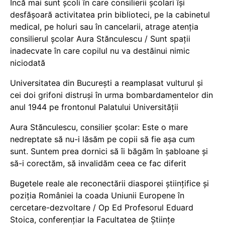
Încă mai sunt școli în care consilierii școlari își
desfășoară activitatea prin biblioteci, pe la cabinetul
medical, pe holuri sau în cancelarii, atrage atenția
consilierul școlar Aura Stănculescu / Sunt spații
inadecvate în care copilul nu va destăinui nimic
niciodată
Universitatea din București a reamplasat vulturul și
cei doi grifoni distruși în urma bombardamentelor din
anul 1944 pe frontonul Palatului Universității
Aura Stănculescu, consilier școlar: Este o mare
nedreptate să nu-i lăsăm pe copii să fie așa cum
sunt. Suntem prea dornici să îi băgăm în șabloane și
să-i corectăm, să invalidăm ceea ce fac diferit
Bugetele reale ale reconectării diasporei științifice și
poziția României la coada Uniunii Europene în
cercetare-dezvoltare / Op Ed Profesorul Eduard
Stoica, conferențiar la Facultatea de Științe