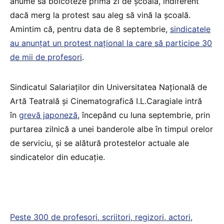
anume să boicoteze prima zi de școală, indiferent
dacă merg la protest sau aleg să vină la școală.
Amintim că, pentru data de 8 septembrie,
sindicatele
au anunțat un protest național la care să participe 30
de mii de profesori
.
Sindicatul Salariaților din Universitatea Națională de
Artă Teatrală și Cinematografică I.L.Caragiale intră
în
grevă japoneză
, începând cu luna septembrie, prin
purtarea zilnică a unei banderole albe în timpul orelor
de serviciu, și se alătură protestelor actuale ale
sindicatelor din educație.
Peste 300 de profesori, scriitori, regizori, actori,