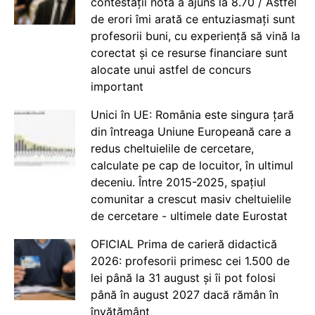
contestații nota a ajuns la 8.70 / Astfel
de erori îmi arată ce entuziasmați sunt
profesorii buni, cu experiență să vină la
corectat și ce resurse financiare sunt
alocate unui astfel de concurs
important
Unici în UE: România este singura țară
din întreaga Uniune Europeană care a
redus cheltuielile de cercetare,
calculate pe cap de locuitor, în ultimul
deceniu. Între 2015-2025, spațiul
comunitar a crescut masiv cheltuielile
de cercetare - ultimele date Eurostat
OFICIAL Prima de carieră didactică
2026: profesorii primesc cei 1.500 de
lei până la 31 august și îi pot folosi
până în august 2027 dacă rămân în
învățământ