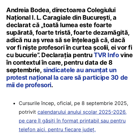
Andreia Bodea, directoarea Colegiului
Național I. L. Caragiale din București, a
declarat că „toată lumea este foarte
supărată, foarte tristă, foarte dezamăgită,
adică nu aș vrea să se înțeleagă că, dacă
vor fi niște profesori în curtea școlii, ei vor fi
cu bucurie”. Declarația pentru
TVR Info
vine
în contextul în care, pentru data de 8
septembrie,
sindicatele au anunțat un
protest național la care să participe 30 de
mii de profesori
.
Cursurile încep, oficial, pe 8 septembrie 2025,
potrivit
calendarului anului școlar 2025-2026,
pe care îl găsiți în format printabil sau pentru
telefon aici, pentru fiecare județ.