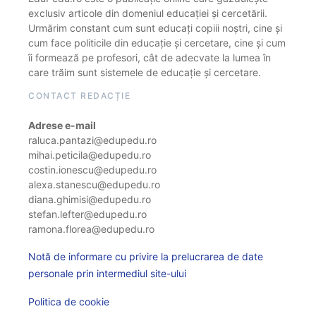
exclusiv articole din domeniul educației și cercetării.
Urmărim constant cum sunt educați copiii noștri, cine și
cum face politicile din educație și cercetare, cine și cum
îi formează pe profesori, cât de adecvate la lumea în
care trăim sunt sistemele de educație și cercetare.
CONTACT REDACȚIE
Adrese e-mail
raluca.pantazi@edupedu.ro
mihai.peticila@edupedu.ro
costin.ionescu@edupedu.ro
alexa.stanescu@edupedu.ro
diana.ghimisi@edupedu.ro
stefan.lefter@edupedu.ro
ramona.florea@edupedu.ro
Notă de informare cu privire la prelucrarea de date
personale prin intermediul site-ului
Politica de cookie