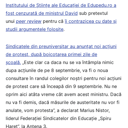
Institutului de Științe ale Educației de Edupedu.ro a
fost cenzurată de ministrul David
sub pretextul
unui
peer review
pentru că
îi contrazicea cu date și
studii argumentele folosite
.
Sindicatele din preuniversitar au anunțat noi acțiuni
de protest, după boicotarea primei zile de
școală.
„Este clar ca daca nu se va întâmpla nimic
dupa acțiunile de pe 8 septembrie, va fi o noua
consultare în randul colegilor noștri pentru noi acțiuni
de protest care să înceapă din 9 septembrie. Nu ne
oprim aici atâta vreme cât avem acest ministru. Dacă
nu va fi demis, dacă măsurile de austeritate nu vor fi
anulate, vom protesta”, a declarat Marius Nistor,
liderul Federației Sindicatelor din Educație „Spiru
Haret”, la Antena 3.