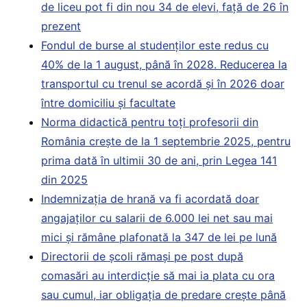
de liceu pot fi din nou 34 de elevi, față de 26 în
prezent
Fondul de burse al studenților este redus cu
40% de la 1 august, până în 2028. Reducerea la
transportul cu trenul se acordă și în 2026 doar
între domiciliu și facultate
Norma didactică pentru toți profesorii din
România crește de la 1 septembrie 2025, pentru
prima dată în ultimii 30 de ani, prin Legea 141
din 2025
Indemnizația de hrană va fi acordată doar
angajaților cu salarii de 6.000 lei net sau mai
mici și rămâne plafonată la 347 de lei pe lună
Directorii de școli rămași pe post după
comasări au interdicție să mai ia plata cu ora
sau cumul, iar obligația de predare crește până