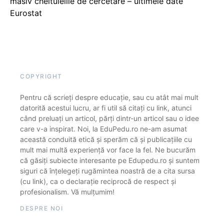
masiv cheltuielile de cercetare – ultimele date
Eurostat
COPYRIGHT
Pentru că scrieți despre educație, sau cu atât mai mult
datorită acestui lucru, ar fi util să citați cu link, atunci
când preluați un articol, părți dintr-un articol sau o idee
care v-a inspirat. Noi, la EduPedu.ro ne-am asumat
această conduită etică și sperăm că și publicațiile cu
mult mai multă experiență vor face la fel. Ne bucurăm
că găsiți subiecte interesante pe Edupedu.ro și suntem
siguri că înțelegeți rugămintea noastră de a cita sursa
(cu link), ca o declarație reciprocă de respect și
profesionalism. Vă mulțumim!
DESPRE NOI