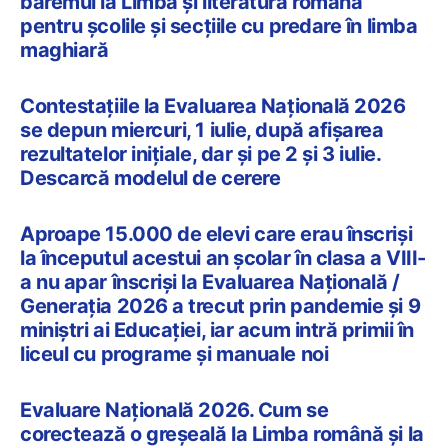
baremul la Limba și literatura română
pentru școlile și secțiile cu predare în limba
maghiară
Contestațiile la Evaluarea Națională 2026
se depun miercuri, 1 iulie, după afișarea
rezultatelor inițiale, dar și pe 2 și 3 iulie.
Descarcă modelul de cerere
Aproape 15.000 de elevi care erau înscriși
la începutul acestui an școlar în clasa a VIII-
a nu apar înscriși la Evaluarea Națională /
Generația 2026 a trecut prin pandemie și 9
miniștri ai Educației, iar acum intră primii în
liceul cu programe și manuale noi
Evaluare Națională 2026. Cum se
corectează o greșeală la Limba română și la