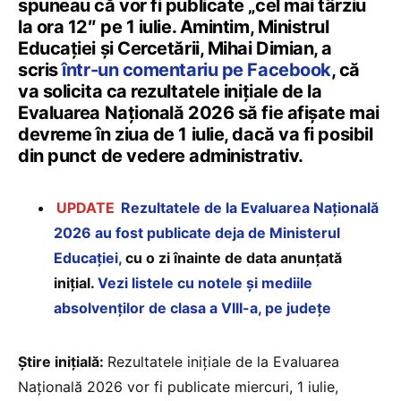
spuneau că vor fi publicate „cel mai târziu
la ora 12″ pe 1 iulie. Amintim, Ministrul
Educației și Cercetării, Mihai Dimian, a
scris
într-un comentariu pe Facebook
, că
va solicita ca rezultatele inițiale de la
Evaluarea Națională 2026 să fie afișate mai
devreme în ziua de 1 iulie, dacă va fi posibil
din punct de vedere administrativ.
UPDATE
Rezultatele de la Evaluarea Națională
2026 au fost publicate deja de Ministerul
Educației,
cu o zi înainte de data anunțată
inițial.
Vezi listele cu notele și mediile
absolvenților de clasa a VIII-a, pe județe
Știre inițială:
Rezultatele inițiale de la Evaluarea
Națională 2026 vor fi publicate miercuri, 1 iulie,