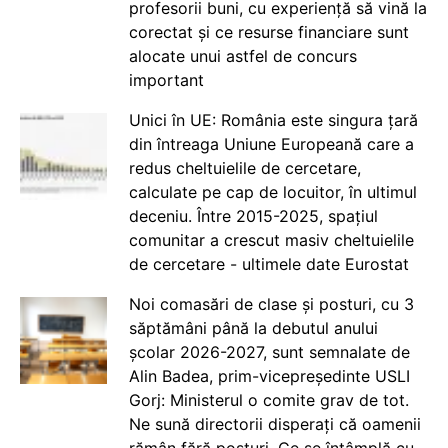
profesorii buni, cu experiență să vină la
corectat și ce resurse financiare sunt
alocate unui astfel de concurs
important
Unici în UE: România este singura țară
din întreaga Uniune Europeană care a
redus cheltuielile de cercetare,
calculate pe cap de locuitor, în ultimul
deceniu. Între 2015-2025, spațiul
comunitar a crescut masiv cheltuielile
de cercetare - ultimele date Eurostat
Noi comasări de clase și posturi, cu 3
săptămâni până la debutul anului
școlar 2026-2027, sunt semnalate de
Alin Badea, prim-vicepreședinte USLI
Gorj: Ministerul o comite grav de tot.
Ne sună directorii disperați că oamenii
rămân fără posturi. Ce se întâmplă cu