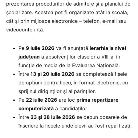
prezentarea procedurilor de admitere şi a planului de
școlarizare. Acestea pot fi organizate atât la școală,
cât și prin mijloace electronice – telefon, e-mail sau
videoconferință.
Pe
9 iulie 2026
va fi anunţată
ierarhia la nivel
judeţean
a absolvenţilor claselor a VIII-a, în
funcție de media de la Evaluarea Națională.
Între
13 și 20 iulie 2026
se completează fișele
de opțiuni pentru liceu, în format electronic, cu
sprijinul diriginților și al părinților.
Pe
22 iulie 2026
are loc
prima repartizare
computerizată
a candidaților.
Între
23 și 28 iulie 2026
se depun dosarele de
înscriere la liceele unde elevii au fost repartizați.