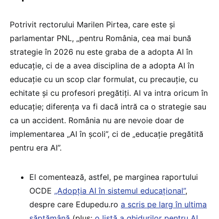
Potrivit rectorului Marilen Pirtea, care este și
parlamentar PNL, „pentru România, cea mai bună
strategie în 2026 nu este graba de a adopta AI în
educație, ci de a avea disciplina de a adopta AI în
educație cu un scop clar formulat, cu precauție, cu
echitate și cu profesori pregătiți. AI va intra oricum în
educație; diferența va fi dacă intră ca o strategie sau
ca un accident. România nu are nevoie doar de
implementarea „AI în școli”, ci de „educație pregătită
pentru era AI”.
El comentează, astfel, pe marginea raportului
OCDE
„Adopția AI în sistemul educațional”
,
despre care Edupedu.ro
a scris pe larg în ultima
săptămână
(plus:
o listă a ghidurilor pentru AI