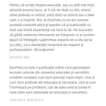
Pentru că scrieți despre educație, sau cu atât mai mult
datorită acestui lucru, ar fi util să citați cu link, atunci
când preluați un articol, părți dintr-un articol sau o idee
care v-a inspirat. Noi, la EduPedu.ro ne-am asumat
această conduită etică și sperăm că și publicațiile cu
mult mai multă experiență vor face la fel. Ne bucurăm
că găsiți subiecte interesante pe Edupedu.ro și suntem
siguri că înțelegeți rugămintea noastră de a cita sursa
(cu link), ca o declarație reciprocă de respect și
profesionalism. Vă mulțumim!
DESPRE NOI
EduPedu.ro este o publicație online care găzduiește
exclusiv articole din domeniul educației și cercetării.
Urmărim constant cum sunt educați copiii noștri, cine și
cum face politicile din educație și cercetare, cine și cum
îi formează pe profesori, cât de adecvate la lumea în
care trăim sunt sistemele de educație și cercetare.
CONTACT REDACȚIE