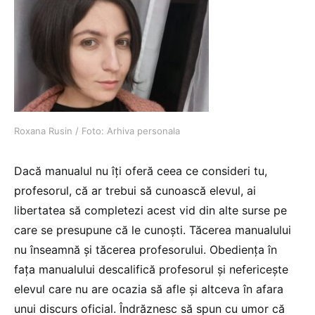
Roxana Rusin / Foto: Arhiva personala
Dacă manualul nu îți oferă ceea ce consideri tu,
profesorul, că ar trebui să cunoască elevul, ai
libertatea să completezi acest vid din alte surse pe
care se presupune că le cunoști. Tăcerea manualului
nu înseamnă și tăcerea profesorului. Obediența în
fața manualului descalifică profesorul și nefericește
elevul care nu are ocazia să afle și altceva în afara
unui discurs oficial. Îndrăznesc să spun cu umor că