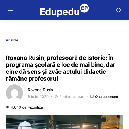
Analize
Roxana Rusin, profesoară de istorie: În
programa școlară e loc de mai bine, dar
cine dă sens și zvâc actului didactic
rămâne profesorul
Roxana Rusin
9 iulie 2020
5 minute read
One comment
4.840 de vizualizări