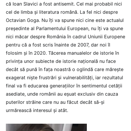
că Ioan Slavici a fost antisemit. Cel mai probabil nici
cel de limba și literatura română. La fel nici despre
Octavian Goga. Nu îți va spune nici cine este actualul
președinte al Parlamentului European, nu îți va spune
nici măcar despre România în cadrul Uniunii Europene
pentru că a fost scris înainte de 2007, dar noi îl
folosim și în 2020. Tăcerea manualelor de istorie în
privința unor subiecte de istorie națională nu face
decât să pună în fața noastră o oglindă care mărește
exagerat niște frustrări și vulnerabilități, iar rezultatul
final va fi educarea generațiilor în sentimentul cetății
asediate, unde românii au eșuat exclusiv din cauza
puterilor străine care nu au făcut decât să-și
urmărească interesul și atât.