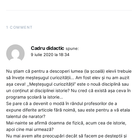
1 COMMENT
Cadru didactic
spune:
9 iulie 2020 la 18:34
Nu știam că pentru a descoperi lumea (la școală) elevii trebuie
să învețe meșteșugul curiozității… Am fost elev și nu am auzit
așa ceva! ,,Meșteșugul curiozității” este o nouă disciplină sau
un conținut al disciplinei istorie? Nu cred că există așa ceva în
programa școlară la istorie…
Se pare că a devenit o modă în rândul profesorilor de a
expune diferite articole fără noimă, sau este pentru a vă etala
talentul de narator?
Mai-nainte se afirmă doamna de fizică, acum cea de istorie,
apoi cine mai urmează?
Nu mai avem alte preocupări decât să facem pe deștepții și