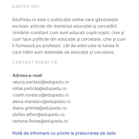
DESPRE NOI
EduPedu.ro este o publicație online care găzduiește
exclusiv articole din domeniul educației și cercetării.
Urmărim constant cum sunt educați copiii noștri, cine și
cum face politicile din educație și cercetare, cine și cum
îi formează pe profesori, cât de adecvate la lumea în
care trăim sunt sistemele de educație și cercetare.
CONTACT REDACȚIE
Adrese e-mail
raluca.pantazi@edupedu.ro
mihai.peticila@edupedu.ro
costin.ionescu@edupedu.ro
alexa.stanescu@edupedu.ro
diana.ghimisi@edupedu.ro
stefan.lefter@edupedu.ro
ramona.florea@edupedu.ro
Notă de informare cu privire la prelucrarea de date