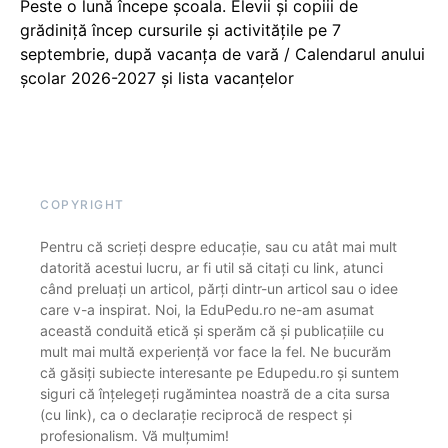
Peste o lună începe școala. Elevii și copiii de
grădiniță încep cursurile și activitățile pe 7
septembrie, după vacanța de vară / Calendarul anului
școlar 2026-2027 și lista vacanțelor
COPYRIGHT
Pentru că scrieți despre educație, sau cu atât mai mult
datorită acestui lucru, ar fi util să citați cu link, atunci
când preluați un articol, părți dintr-un articol sau o idee
care v-a inspirat. Noi, la EduPedu.ro ne-am asumat
această conduită etică și sperăm că și publicațiile cu
mult mai multă experiență vor face la fel. Ne bucurăm
că găsiți subiecte interesante pe Edupedu.ro și suntem
siguri că înțelegeți rugămintea noastră de a cita sursa
(cu link), ca o declarație reciprocă de respect și
profesionalism. Vă mulțumim!