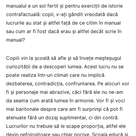
manualul e un sol fertil și pentru exerciții de istorie
contrafactuală: copii, v-ați gândit vreodată dacă
lucrurile au stat și altfel față de ce citim în manual
sau cum ar fi fost dacă erau și altfel decât scrie în
manual?
Copiii vin la școală să afle și să învețe meșteșugul
curiozității de a descoperi lumea. Acest lucru nu se
poate realiza într-un climat care nu implică
dezbaterea, contradicția, confruntarea. Pe alocuri vor
fi și personaje mai abrazive, căci fără ele nu ne-am
da seama cum arată lumea în armonie. Vor fi și voci
mai baritonale despre care am fi surprinși că pot fi
atenuate fără un dozaj suplimentar, ci din contră.
Lucrurilor nu trebuie să le scape proporția, altfel ele
devin nefolositoare sau chiar nocive. Școala educă și