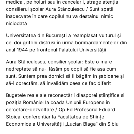
medical, pe holuri sau în cancelarii, atrage atenția
consilierul școlar Aura Stănculescu / Sunt spații
inadecvate în care copilul nu va destăinui nimic
niciodată
Universitatea din București a reamplasat vulturul și
cei doi grifoni distruși în urma bombardamentelor din
anul 1944 pe frontonul Palatului Universității
Aura Stănculescu, consilier școlar: Este o mare
nedreptate să nu-i lăsăm pe copii să fie așa cum
sunt. Suntem prea dornici să îi băgăm în șabloane și
să-i corectăm, să invalidăm ceea ce fac diferit
Bugetele reale ale reconectării diasporei științifice și
poziția României la coada Uniunii Europene în
cercetare-dezvoltare / Op Ed Profesorul Eduard
Stoica, conferențiar la Facultatea de Științe
Economice a Universității „Lucian Blaga” din Sibiu