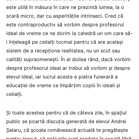
este utilă în măsura în care ne prezintă lumea, la o
scară micro, dar cu asperitățile intrinseci. Cred că
este contraproductiv să vorbim despre profesorul
ideal de vreme ce ne dorim la catedră un om care să-
i înțeleagă pe ceilalți tocmai pentru că are același
sistem de a recepționa realitatea, nu un scut sau
calități supraomenești. În al doilea rând, dacă vorbim
despre profesorul ideal ar trebui să vorbim și despre
elevul ideal, iar lucrul acesta e piatra funerară a
educației de vreme ce împărțim copiii în ideali și
ceilalți.
Și toate acestea pentru că de câteva zile, în spațiul
public se poartă discuția generată de elevul Andrei
Șelaru, că școala românească actuală te pregătește
pentru trecut, că noțiunile sunt predate în școală fără