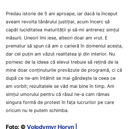
Predau istorie de 5 ani aproape, iar dacă la început
aveam revolta tânărului justițiar, acum încerc să
capăt luciditatea maturității și să-mi antrenez simțul
măsurii. Uneori îmi iese, alteori doar am vrut. E
prematur să spun că am o carieră în domeniul acesta,
dar cel puțin am văzut realitatea și din interior. Nu
pornesc de la ideea că elevul trebuie să rețină de la
mine doar conținuturile prevăzute de programă, ci că
după ce ne-am întâlnit se mai gândește la ceea ce
am vorbit; rezultatele se văd mai bine în timp. Am
simțul umorului pentru că râsul ne-a cam rămas
singura formă de protest în fața lucrurilor pe care
oricum nu le putem schimba.
Foto: ©
Volodymyr Horyn |