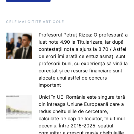
CELE MAI CITITE ARTICOLE
Profesorul Petruț Rizea: O profesoară a
luat nota 4.90 la Titularizare, iar după
contestații nota a ajuns la 8.70 / Astfel
de erori îmi arată ce entuziasmați sunt
profesorii buni, cu experiență să vină la
corectat și ce resurse financiare sunt
alocate unui astfel de concurs
important
Unici în UE: România este singura țară
din întreaga Uniune Europeană care a
redus cheltuielile de cercetare,
calculate pe cap de locuitor, în ultimul
deceniu. Între 2015-2025, spațiul
comunitar a crescut masiv cheltuielile