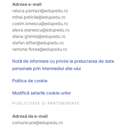
Adrese e-mail
raluca.pantazi@edupedu.ro
mihai.peticila@edupedu.ro
costin.ionescu@edupedu.ro
alexa.stanescu@edupedu.ro
diana.ghimisi@edupedu.ro
stefan.lefter@edupedu.ro
ramona.florea@edupedu.ro
Notă de informare cu privire la prelucrarea de date
personale prin intermediul site-ului
Politica de cookie
Modifică setarile cookie-urilor
PUBLICITATE ȘI PARTENERIATE
Adresă de e-mail
comunicare@edupedu.ro