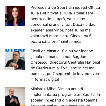
Profesoară de Sport din județul Olt, cu
10 la Definitivat și 10 la Titularizare
pentru a doua oară, va susține
concursul și anul viitor: Dacă nu dau
examen anul viitor, nota 10 nu mai
valorează mare lucru. Cineva cu 5
poate să ia ore înaintea mea
Elevii de clasa a IX-a nu vor începe
școala cu manuale noi. Bogdan
Cristescu, directorul Centrului Național
de Curriculum și Evaluare: În cel mai
bun caz, pe 7 septembrie le vom avea
în format digital
Ministrul Mihai Dimian anunță
implementarea programului „Sportul în
școală” începând din această toamnă:
Apar tot mai multe adeverințe de