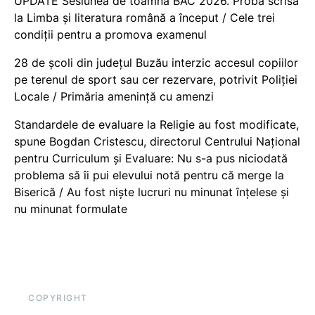
UPDATE Sesiunea de toamnă BAC 2026. Proba scrisă
la Limba și literatura română a început / Cele trei
condiții pentru a promova examenul
28 de școli din județul Buzău interzic accesul copiilor
pe terenul de sport sau cer rezervare, potrivit Poliției
Locale / Primăria amenință cu amenzi
Standardele de evaluare la Religie au fost modificate,
spune Bogdan Cristescu, directorul Centrului Național
pentru Curriculum și Evaluare: Nu s-a pus niciodată
problema să îi pui elevului notă pentru că merge la
Biserică / Au fost niște lucruri nu minunat înțelese și
nu minunat formulate
COPYRIGHT