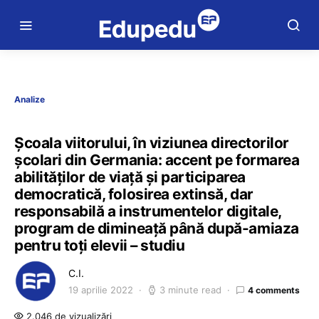
Analize
Școala viitorului, în viziunea directorilor
școlari din Germania: accent pe formarea
abilităților de viață și participarea
democratică, folosirea extinsă, dar
responsabilă a instrumentelor digitale,
program de dimineață până după-amiaza
pentru toți elevii – studiu
C.I.
19 aprilie 2022
3 minute read
4 comments
2.046 de vizualizări