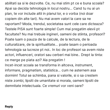
abilitati sa si le dezvolte. Ce, nu mai stim pt ce e buna scoala?
Apai sa decida tehnologia in locul nostru… Cand tu nu ai un
plan, te vor include altii in planul lor, e o vorba (noi doar
copiem din alte tari). Nu mai avem valori la care sa ne
raportam? Moda, trendul, societatea sunt cele care dicteaza?
Testele PISA sunt foarte simple! Cum mai pregatim elevii pt
facultate? Nu mai trebuie ingineri, oameni de stiinta, profesori?
Poate luam o pauza de la calcule, de la lectura, de la
culturalizare, de la spiritualitate… poate lasam o perioada
tehnologia sa lucreze pt noi.. In loc de profesori sa avem niste
actori, influenceri, oratori sau cerberi mai bine.. Drept la tinta:
ce merge pe piata azi? Aia pregatim !
Incet-incet scoala se transforma in altceva, instrument,
informare, pragmatism, statistica… cum ne asternem asa
dormim! Totul se schimba, pana si valorile, si o sa crestem
niste zombi, lipsiti de umanitate si morala, oameni lipsiti de
demnitate intelectuala. Ce vremuri vor veni oare?
Reply