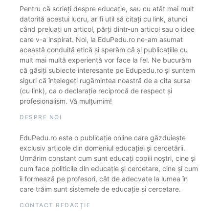
Pentru că scrieți despre educație, sau cu atât mai mult
datorită acestui lucru, ar fi util să citați cu link, atunci
când preluați un articol, părți dintr-un articol sau o idee
care v-a inspirat. Noi, la EduPedu.ro ne-am asumat
această conduită etică și sperăm că și publicațiile cu
mult mai multă experiență vor face la fel. Ne bucurăm
că găsiți subiecte interesante pe Edupedu.ro și suntem
siguri că înțelegeți rugămintea noastră de a cita sursa
(cu link), ca o declarație reciprocă de respect și
profesionalism. Vă mulțumim!
DESPRE NOI
EduPedu.ro este o publicație online care găzduiește
exclusiv articole din domeniul educației și cercetării.
Urmărim constant cum sunt educați copiii noștri, cine și
cum face politicile din educație și cercetare, cine și cum
îi formează pe profesori, cât de adecvate la lumea în
care trăim sunt sistemele de educație și cercetare.
CONTACT REDACȚIE