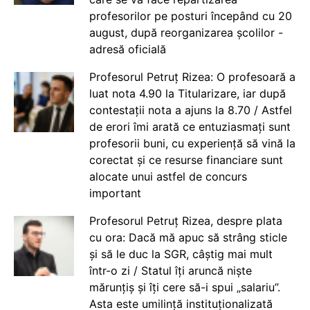
profesorilor pe posturi începând cu 20
august, după reorganizarea școlilor -
adresă oficială
Profesorul Petruț Rizea: O profesoară a
luat nota 4.90 la Titularizare, iar după
contestații nota a ajuns la 8.70 / Astfel
de erori îmi arată ce entuziasmați sunt
profesorii buni, cu experiență să vină la
corectat și ce resurse financiare sunt
alocate unui astfel de concurs
important
Profesorul Petruț Rizea, despre plata
cu ora: Dacă mă apuc să strâng sticle
și să le duc la SGR, câștig mai mult
într-o zi / Statul îți aruncă niște
mărunțiș și îți cere să-i spui „salariu”.
Asta este umilință instituționalizată