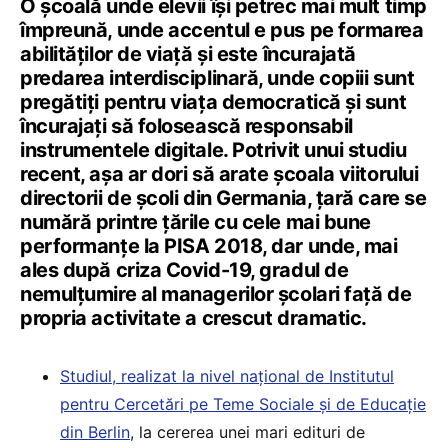
O școală unde elevii își petrec mai mult timp
împreună, unde accentul e pus pe formarea
abilităților de viață și este încurajată
predarea interdisciplinară, unde copiii sunt
pregătiți pentru viața democratică și sunt
încurajați să folosească responsabil
instrumentele digitale. Potrivit unui studiu
recent, așa ar dori să arate școala viitorului
directorii de școli din Germania, țară care se
numără printre țările cu cele mai bune
performanțe la PISA 2018, dar unde, mai
ales după criza Covid-19, gradul de
nemulțumire al managerilor școlari față de
propria activitate a crescut dramatic.
Studiul, realizat la nivel național de Institutul
pentru Cercetări pe Teme Sociale și de Educație
din Berlin
, la cererea unei mari edituri de