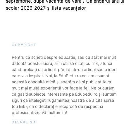
septembrie, după vacanța de vară / Calendarul anului
școlar 2026-2027 și lista vacanțelor
COPYRIGHT
Pentru că scrieți despre educație, sau cu atât mai mult
datorită acestui lucru, ar fi util să citați cu link, atunci
când preluați un articol, părți dintr-un articol sau o idee
care v-a inspirat. Noi, la EduPedu.ro ne-am asumat
această conduită etică și sperăm că și publicațiile cu
mult mai multă experiență vor face la fel. Ne bucurăm
că găsiți subiecte interesante pe Edupedu.ro și suntem
siguri că înțelegeți rugămintea noastră de a cita sursa
(cu link), ca o declarație reciprocă de respect și
profesionalism. Vă mulțumim!
DESPRE NOI