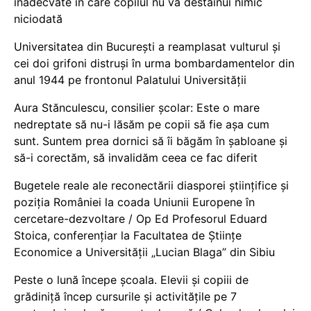
inadecvate în care copilul nu va destăinui nimic
niciodată
Universitatea din București a reamplasat vulturul și
cei doi grifoni distruși în urma bombardamentelor din
anul 1944 pe frontonul Palatului Universității
Aura Stănculescu, consilier școlar: Este o mare
nedreptate să nu-i lăsăm pe copii să fie așa cum
sunt. Suntem prea dornici să îi băgăm în șabloane și
să-i corectăm, să invalidăm ceea ce fac diferit
Bugetele reale ale reconectării diasporei științifice și
poziția României la coada Uniunii Europene în
cercetare-dezvoltare / Op Ed Profesorul Eduard
Stoica, conferențiar la Facultatea de Științe
Economice a Universității „Lucian Blaga” din Sibiu
Peste o lună începe școala. Elevii și copiii de
grădiniță încep cursurile și activitățile pe 7