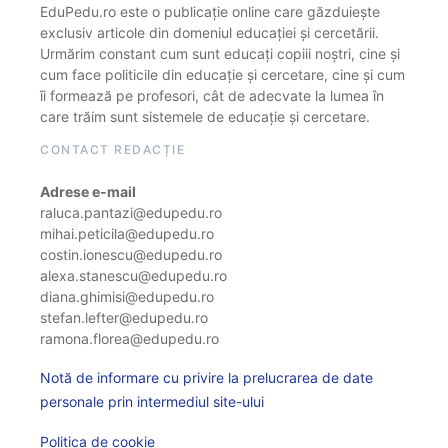
EduPedu.ro este o publicație online care găzduiește
exclusiv articole din domeniul educației și cercetării.
Urmărim constant cum sunt educați copiii noștri, cine și
cum face politicile din educație și cercetare, cine și cum
îi formează pe profesori, cât de adecvate la lumea în
care trăim sunt sistemele de educație și cercetare.
CONTACT REDACȚIE
Adrese e-mail
raluca.pantazi@edupedu.ro
mihai.peticila@edupedu.ro
costin.ionescu@edupedu.ro
alexa.stanescu@edupedu.ro
diana.ghimisi@edupedu.ro
stefan.lefter@edupedu.ro
ramona.florea@edupedu.ro
Notă de informare cu privire la prelucrarea de date
personale prin intermediul site-ului
Politica de cookie