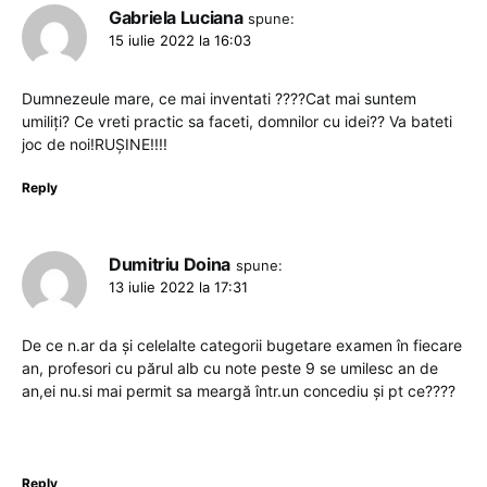
Gabriela Luciana
spune:
15 iulie 2022 la 16:03
Dumnezeule mare, ce mai inventati ????Cat mai suntem
umiliți? Ce vreti practic sa faceti, domnilor cu idei?? Va bateti
joc de noi!RUȘINE!!!!
Reply
Dumitriu Doina
spune:
13 iulie 2022 la 17:31
De ce n.ar da și celelalte categorii bugetare examen în fiecare
an, profesori cu părul alb cu note peste 9 se umilesc an de
an,ei nu.si mai permit sa meargă într.un concediu și pt ce????
Reply