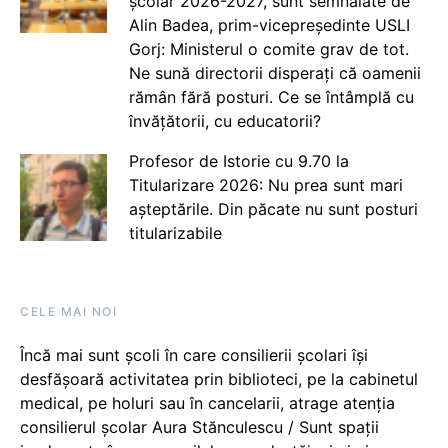
școlar 2026-2027, sunt semnalate de
Alin Badea, prim-vicepreședinte USLI
Gorj: Ministerul o comite grav de tot.
Ne sună directorii disperați că oamenii
rămân fără posturi. Ce se întâmplă cu
învățătorii, cu educatorii?
Profesor de Istorie cu 9.70 la
Titularizare 2026: Nu prea sunt mari
așteptările. Din păcate nu sunt posturi
titularizabile
CELE MAI NOI
Încă mai sunt școli în care consilierii școlari își
desfășoară activitatea prin biblioteci, pe la cabinetul
medical, pe holuri sau în cancelarii, atrage atenția
consilierul școlar Aura Stănculescu / Sunt spații