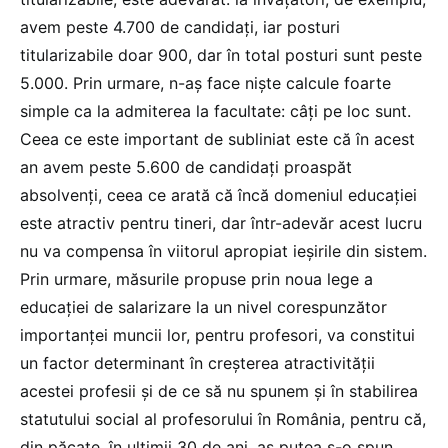
avem peste 4.700 de candidați, iar posturi
titularizabile doar 900, dar în total posturi sunt peste
5.000. Prin urmare, n-aș face niște calcule foarte
simple ca la admiterea la facultate: câți pe loc sunt.
Ceea ce este important de subliniat este că în acest
an avem peste 5.600 de candidați proaspăt
absolvenți, ceea ce arată că încă domeniul educației
este atractiv pentru tineri, dar într-adevăr acest lucru
nu va compensa în viitorul apropiat ieșirile din sistem.
Prin urmare, măsurile propuse prin noua lege a
educației de salarizare la un nivel corespunzător
importanței muncii lor, pentru profesori, va constitui
un factor determinant în creșterea atractivității
acestei profesii și de ce să nu spunem și în stabilirea
statutului social al profesorului în România, pentru că,
din păcate, în ultimii 30 de ani, aș putea s-o spun,