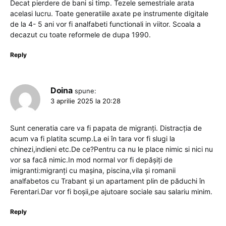
Decat pierdere de bani si timp. Tezele semestriale arata
acelasi lucru. Toate generatiile axate pe instrumente digitale
de la 4- 5 ani vor fi analfabeti functionali in viitor. Scoala a
decazut cu toate reformele de dupa 1990.
Reply
Doina
spune:
3 aprilie 2025 la 20:28
Sunt ceneratia care va fi papata de migranți. Distracția de
acum va fi platita scump.La ei în tara vor fi slugi la
chinezi,indieni etc.De ce?Pentru ca nu le place nimic si nici nu
vor sa facă nimic.In mod normal vor fi depășiți de
imigranti:migranți cu mașina, piscina,vila și romanii
analfabetos cu Trabant și un apartament plin de păduchi în
Ferentari.Dar vor fi boșii,pe ajutoare sociale sau salariu minim.
Reply