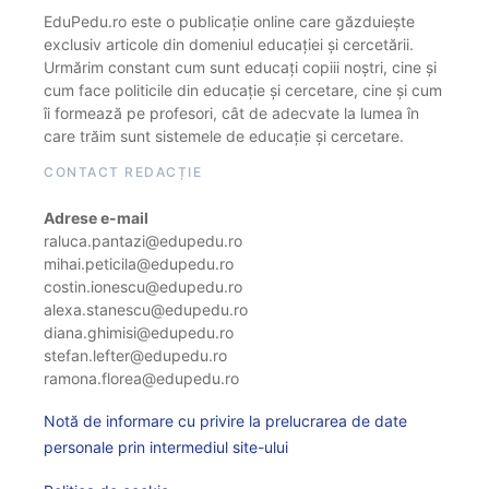
EduPedu.ro este o publicație online care găzduiește
exclusiv articole din domeniul educației și cercetării.
Urmărim constant cum sunt educați copiii noștri, cine și
cum face politicile din educație și cercetare, cine și cum
îi formează pe profesori, cât de adecvate la lumea în
care trăim sunt sistemele de educație și cercetare.
CONTACT REDACȚIE
Adrese e-mail
raluca.pantazi@edupedu.ro
mihai.peticila@edupedu.ro
costin.ionescu@edupedu.ro
alexa.stanescu@edupedu.ro
diana.ghimisi@edupedu.ro
stefan.lefter@edupedu.ro
ramona.florea@edupedu.ro
Notă de informare cu privire la prelucrarea de date
personale prin intermediul site-ului