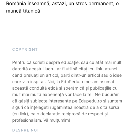
România înseamnă, astăzi, un stres permanent, o
muncă titanică
COPYRIGHT
Pentru că scrieți despre educație, sau cu atât mai mult
datorită acestui lucru, ar fi util să citați cu link, atunci
când preluați un articol, părți dintr-un articol sau o idee
care v-a inspirat. Noi, la EduPedu.ro ne-am asumat
această conduită etică și sperăm că și publicațiile cu
mult mai multă experiență vor face la fel. Ne bucurăm
că găsiți subiecte interesante pe Edupedu.ro și suntem
siguri că înțelegeți rugămintea noastră de a cita sursa
(cu link), ca o declarație reciprocă de respect și
profesionalism. Vă mulțumim!
DESPRE NOI