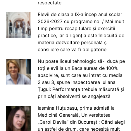
respectate
Elevii de clasa a IX-a încep anul școlar
2026-2027 cu programe noi / Mai mult
timp pentru recapitulare și exerciții
practice, iar dirigenția este înlocuită de
materia dezvoltare personală și
consiliere care va fi obligatorie
Nu poate liceul tehnologic să-i ducă pe
toți elevii la un Bacalaureat de 100%
absolvire, sunt care au intrat cu media
2 sau 3, spune inspectoarea Iuliana
Țugui: Performanța trebuie măsurată și
prin câți absolvenți se angajează
Iasmina Huțupașu, prima admisă la
Medicină Generală, Universitatea
„Carol Davila” din București: Când alegi
un astfel de drum, care necesită mult