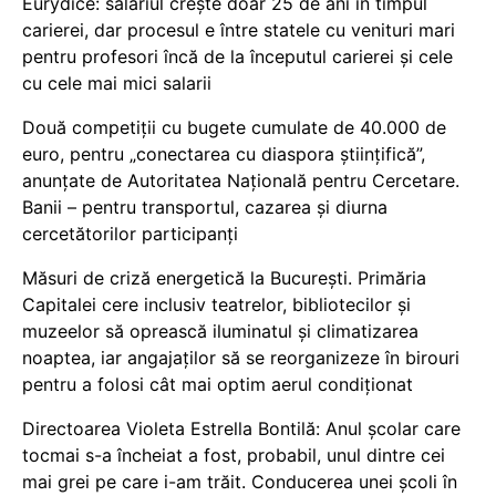
Eurydice: salariul crește doar 25 de ani în timpul
carierei, dar procesul e între statele cu venituri mari
pentru profesori încă de la începutul carierei și cele
cu cele mai mici salarii
Două competiții cu bugete cumulate de 40.000 de
euro, pentru „conectarea cu diaspora științifică”,
anunțate de Autoritatea Națională pentru Cercetare.
Banii – pentru transportul, cazarea și diurna
cercetătorilor participanți
Măsuri de criză energetică la București. Primăria
Capitalei cere inclusiv teatrelor, bibliotecilor și
muzeelor să oprească iluminatul și climatizarea
noaptea, iar angajaților să se reorganizeze în birouri
pentru a folosi cât mai optim aerul condiționat
Directoarea Violeta Estrella Bontilă: Anul școlar care
tocmai s-a încheiat a fost, probabil, unul dintre cei
mai grei pe care i-am trăit. Conducerea unei școli în