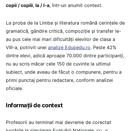
copii / copiii
,
la / l-a
, într-un anumit context.
La proba de la Limba și literatura română cerințele de
gramatică, gândire critică, compoziție și transfer le-
au pus cele mai mari dificultăți elevilor de clasa a
VIII-a, potrivit unei
analize Edupedu.ro
. Peste 42%
dintre elevi, adică aproape 70.000 dintre participanți,
nu au scris măcar cele 150 de cuvinte la ultimul
subiect, unde aveau de făcut o compunere, pentru a
primi punctaj pentru redactare, conform analizei
oficiale.
Informații de context
Profesorii au terminat mai devreme de corectat
lucrările la simularea Evaluării Naționale, cu „o