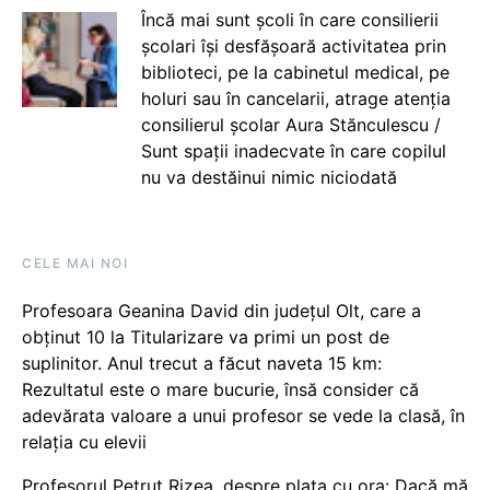
Încă mai sunt școli în care consilierii
școlari își desfășoară activitatea prin
biblioteci, pe la cabinetul medical, pe
holuri sau în cancelarii, atrage atenția
consilierul școlar Aura Stănculescu /
Sunt spații inadecvate în care copilul
nu va destăinui nimic niciodată
CELE MAI NOI
Profesoara Geanina David din județul Olt, care a
obținut 10 la Titularizare va primi un post de
suplinitor. Anul trecut a făcut naveta 15 km:
Rezultatul este o mare bucurie, însă consider că
adevărata valoare a unui profesor se vede la clasă, în
relația cu elevii
Profesorul Petruț Rizea, despre plata cu ora: Dacă mă