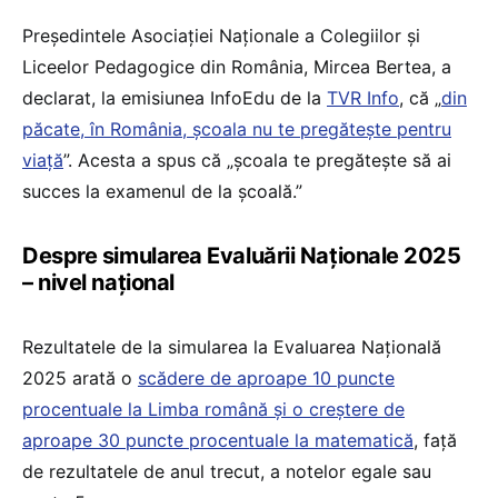
Președintele Asociației Naționale a Colegiilor și
Liceelor Pedagogice din România, Mircea Bertea, a
declarat, la emisiunea InfoEdu de la
TVR Info
, că „
din
păcate, în România, școala nu te pregătește pentru
viață
”. Acesta a spus că „școala te pregătește să ai
succes la examenul de la școală.”
Despre simularea Evaluării Naționale 2025
– nivel național
Rezultatele de la simularea la Evaluarea Națională
2025 arată o
scădere de aproape 10 puncte
procentuale la Limba română și o creștere de
aproape 30 puncte procentuale la matematică
, față
de rezultatele de anul trecut, a notelor egale sau