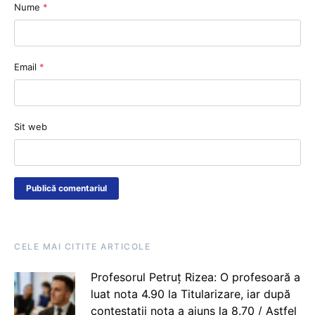
Nume
*
Email
*
Sit web
CELE MAI CITITE ARTICOLE
Profesorul Petruț Rizea: O profesoară a
luat nota 4.90 la Titularizare, iar după
contestații nota a ajuns la 8.70 / Astfel