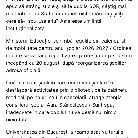
apuc să strâng sticle și să le duc la SGR, câștig mai
mult într-o zi / Statul îți aruncă niște mărunțiș și îți
cere să-i spui „salariu”. Asta este umilință
instituționalizată
Ministerul Educației schimbă regulile din calendarul
de mobilitate pentru anul școlar 2026-2027 / Ordinea
în care se va face repartizarea profesorilor pe posturi
începând cu 20 august, după reorganizarea școlilor –
adresă oficială
Încă mai sunt școli în care consilierii școlari își
desfășoară activitatea prin biblioteci, pe la cabinetul
medical, pe holuri sau în cancelarii, atrage atenția
consilierul școlar Aura Stănculescu / Sunt spații
inadecvate în care copilul nu va destăinui nimic
niciodată
Universitatea din București a reamplasat vulturul și