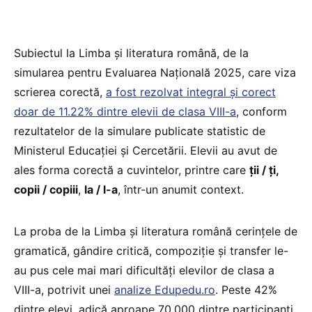
Subiectul la Limba și literatura română, de la
simularea pentru Evaluarea Națională 2025, care viza
scrierea corectă,
a fost rezolvat integral și corect
doar de 11.22% dintre elevii de clasa VIII-a
, conform
rezultatelor de la simulare publicate statistic de
Ministerul Educației și Cercetării. Elevii au avut de
ales forma corectă a cuvintelor, printre care
ții / ți,
copii / copiii
,
la / l-a
, într-un anumit context.
La proba de la Limba și literatura română cerințele de
gramatică, gândire critică, compoziție și transfer le-
au pus cele mai mari dificultăți elevilor de clasa a
VIII-a, potrivit unei
analize Edupedu.ro
. Peste 42%
dintre elevi, adică aproape 70.000 dintre participanți,