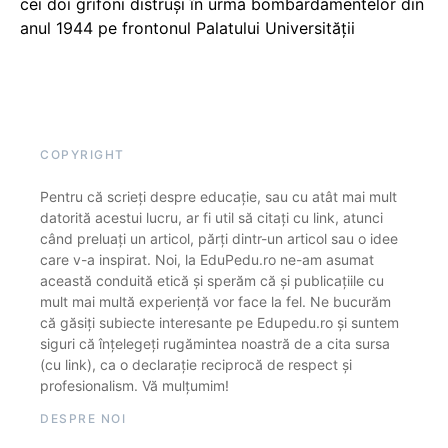
cei doi grifoni distruși în urma bombardamentelor din
anul 1944 pe frontonul Palatului Universității
COPYRIGHT
Pentru că scrieți despre educație, sau cu atât mai mult
datorită acestui lucru, ar fi util să citați cu link, atunci
când preluați un articol, părți dintr-un articol sau o idee
care v-a inspirat. Noi, la EduPedu.ro ne-am asumat
această conduită etică și sperăm că și publicațiile cu
mult mai multă experiență vor face la fel. Ne bucurăm
că găsiți subiecte interesante pe Edupedu.ro și suntem
siguri că înțelegeți rugămintea noastră de a cita sursa
(cu link), ca o declarație reciprocă de respect și
profesionalism. Vă mulțumim!
DESPRE NOI