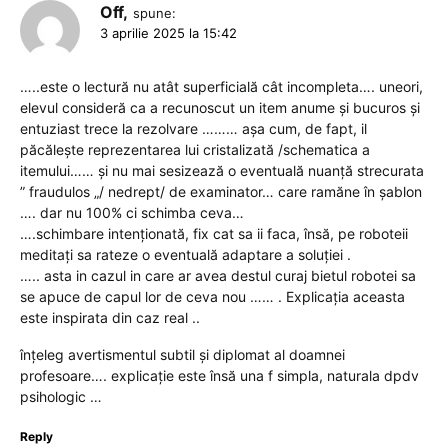
Off,
spune:
3 aprilie 2025 la 15:42
…..este o lectură nu atât superficială cât incompleta…. uneori,
elevul consideră ca a recunoscut un item anume și bucuros și
entuziast trece la rezolvare ……… așa cum, de fapt, il
păcălește reprezentarea lui cristalizată /schematica a
itemului…… și nu mai sesizează o eventuală nuanță strecurata
” fraudulos „/ nedrept/ de examinator… care ramăne în șablon
…. dar nu 100% ci schimba ceva…
….schimbare intenționată, fix cat sa ii faca, însă, pe roboteii
meditați sa rateze o eventuală adaptare a soluției .
….. asta in cazul in care ar avea destul curaj bietul robotei sa
se apuce de capul lor de ceva nou …… . Explicația aceasta
este inspirata din caz real ..
înțeleg avertismentul subtil și diplomat al doamnei
profesoare…. explicație este însă una f simpla, naturala dpdv
psihologic …
Reply