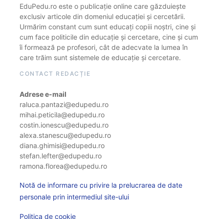
EduPedu.ro este o publicație online care găzduiește
exclusiv articole din domeniul educației și cercetării.
Urmărim constant cum sunt educați copiii noștri, cine și
cum face politicile din educație și cercetare, cine și cum
îi formează pe profesori, cât de adecvate la lumea în
care trăim sunt sistemele de educație și cercetare.
CONTACT REDACȚIE
Adrese e-mail
raluca.pantazi@edupedu.ro
mihai.peticila@edupedu.ro
costin.ionescu@edupedu.ro
alexa.stanescu@edupedu.ro
diana.ghimisi@edupedu.ro
stefan.lefter@edupedu.ro
ramona.florea@edupedu.ro
Notă de informare cu privire la prelucrarea de date
personale prin intermediul site-ului
Politica de cookie