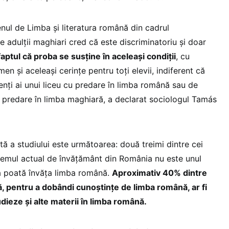
nul de Limba și literatura română din cadrul
e adulţii maghiari cred că este discriminatoriu şi doar
faptul că proba se susține în aceleaşi condiţii
, cu
 și aceleași cerințe pentru toți elevii, indiferent că
nți ai unui liceu cu predare în limba română sau de
cu predare în limba maghiară, a declarat sociologul Tamás
ă a studiului este următoarea: două treimi dintre cei
stemul actual de învăţământ din România nu este unul
 să poată învăţa limba română.
Aproximativ 40% dintre
, pentru a dobândi cunoştinţe de limba română, ar fi
udieze și alte materii în limba română.