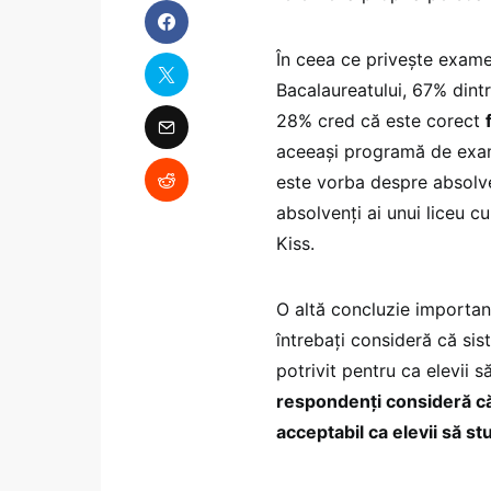
În ceea ce privește exame
Bacalaureatului, 67% dintr
28% cred că este corect
aceeași programă de examen
este vorba despre absolve
absolvenți ai unui liceu 
Kiss.
O altă concluzie important
întrebaţi consideră că si
potrivit pentru ca elevii
respondenți consideră că
acceptabil ca elevii să st