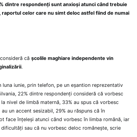
% dintre respondenţi sunt anxioşi atunci când trebuie
aportul celor care nu simt deloc astfel fiind de numai
a consideră că
şcolile maghiare independente vin
inalizării
.
n luna iunie, prin telefon, pe un eşantion reprezentativ
silvania, 22% dintre respondenţi consideră că vorbesc
 la nivel de limbă maternă, 33% au spus că vorbesc
 au un accent sesizabil, 29% au răspuns că în
ot face înţeleşi atunci când vorbesc în limba română, iar
dificultăţi sau că nu vorbesc deloc româneşte, scrie