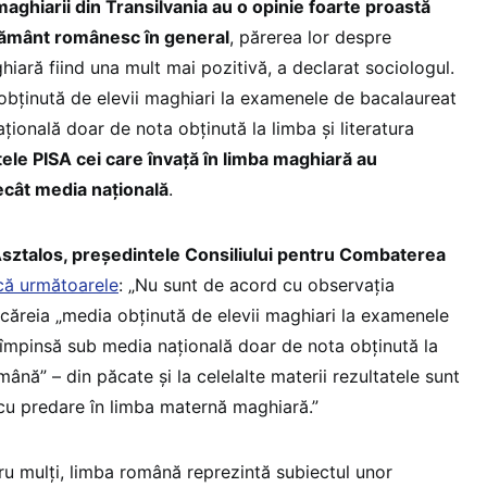
maghiarii din Transilvania au o opinie foarte proastă
ţământ românesc în general
, părerea lor despre
iară fiind una mult mai pozitivă, a declarat sociologul.
 obţinută de elevii maghiari la examenele de bacalaureat
ională doar de nota obţinută la limba şi literatura
tele PISA cei care învaţă în limba maghiară au
cât media naţională
.
sztalos, președintele Consiliului pentru Combaterea
că următoarele
: „Nu sunt de acord cu observația
t căreia „media obţinută de elevii maghiari la examenele
împinsă sub media naţională doar de nota obţinută la
omână” – din păcate și la celelalte materii rezultatele sunt
 cu predare în limba maternă maghiară.”
ru mulţi, limba română reprezintă subiectul unor