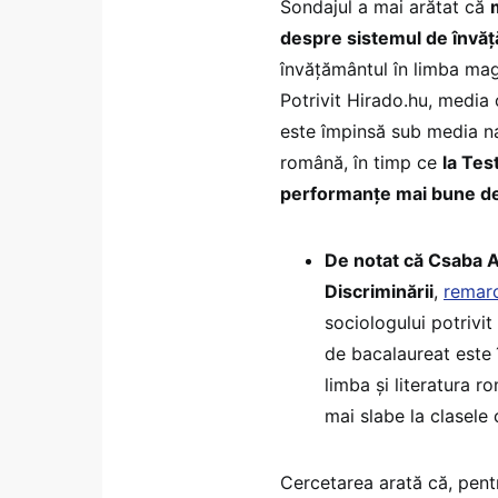
Sondajul a mai arătat că
despre sistemul de învă
învăţământul în limba magh
Potrivit Hirado.hu, media
este împinsă sub media naţ
română, în timp ce
la Tes
performanţe mai bune de
De notat că Csaba A
Discriminării
,
remar
sociologului potrivi
de bacalaureat este 
limba şi literatura r
mai slabe la clasele
Cercetarea arată că, pent