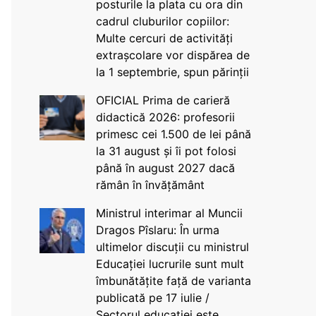
posturile la plata cu ora din
cadrul cluburilor copiilor:
Multe cercuri de activități
extrașcolare vor dispărea de
la 1 septembrie, spun părinții
OFICIAL Prima de carieră
didactică 2026: profesorii
primesc cei 1.500 de lei până
la 31 august și îi pot folosi
până în august 2027 dacă
rămân în învățământ
Ministrul interimar al Muncii
Dragos Pîslaru: În urma
ultimelor discuții cu ministrul
Educației lucrurile sunt mult
îmbunătățite față de varianta
publicată pe 17 iulie /
Sectorul educației este