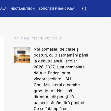
OALĂ
NEXTLAB.TECH
EDUCAȚIE FINANCIARĂ
CELE MAI CITITE ARTICOLE
Noi comasări de clase și
posturi, cu 3 săptămâni până
la debutul anului școlar
2026-2027, sunt semnalate
de Alin Badea, prim-
vicepreședinte USLI
Gorj: Ministerul o comite
grav de tot. Ne sună
directorii disperați că
oamenii rămân fără posturi.
Ce se întâmplă cu