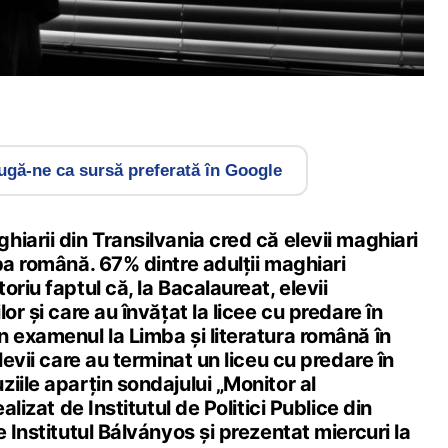
gă-ne ca sursă preferată în Google
iarii din Transilvania cred că elevii maghiari
ba română. 67% dintre adulţii maghiari
riu faptul că, la Bacalaureat, elevii
or și care au învățat la licee cu predare în
 examenul la Limba şi literatura română în
levii care au terminat un liceu cu predare în
iile aparțin sondajului „Monitor al
alizat de Institutul de Politici Publice din
e Institutul Bálványos și prezentat miercuri la