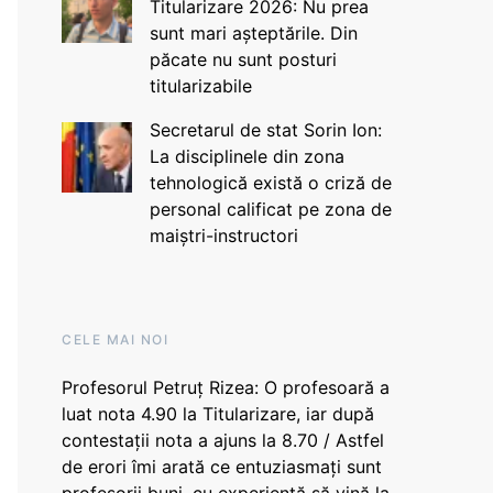
Titularizare 2026: Nu prea
sunt mari așteptările. Din
păcate nu sunt posturi
titularizabile
Secretarul de stat Sorin Ion:
La disciplinele din zona
tehnologică există o criză de
personal calificat pe zona de
maiștri-instructori
CELE MAI NOI
Profesorul Petruț Rizea: O profesoară a
luat nota 4.90 la Titularizare, iar după
contestații nota a ajuns la 8.70 / Astfel
de erori îmi arată ce entuziasmați sunt