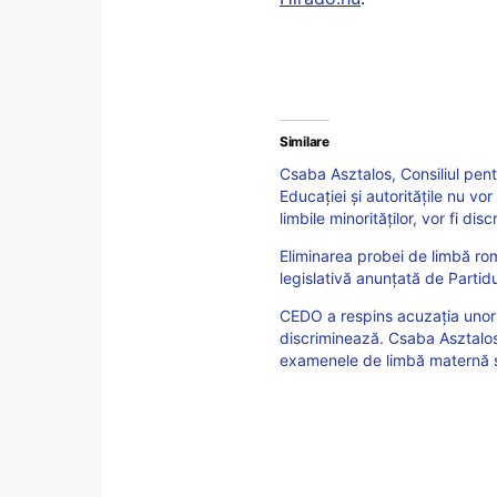
Similare
Csaba Asztalos, Consiliul pen
Educației și autoritățile nu vo
limbile minorităților, vor fi disc
Eliminarea probei de limbă ro
legislativă anunțată de Partid
CEDO a respins acuzația unor 
discriminează. Csaba Asztalo
examenele de limbă maternă să