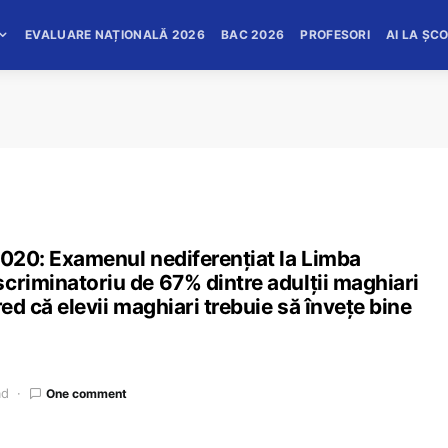
EVALUARE NAȚIONALĂ 2026
BAC 2026
PROFESORI
AI LA ȘC
2020: Examenul nediferențiat la Limba
criminatoriu de 67% dintre adulţii maghiari
red că elevii maghiari trebuie să înveţe bine
ad
One comment