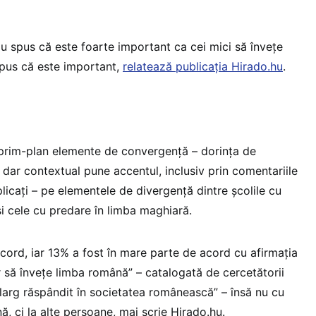
u spus că este foarte important ca cei mici să înveţe
pus că este important,
relatează publicația Hirado.hu
.
 prim-plan elemente de convergență – dorința de
 dar contextual pune accentul, inclusiv prin comentariile
plicați – pe elementele de divergență dintre școlile cu
i cele cu predare în limba maghiară.
ord, iar 13% a fost în mare parte de acord cu afirmația
r să înveţe limba română” – catalogată de cercetătorii
 larg răspândit în societatea românească” – însă nu cu
ă, ci la alte persoane, mai scrie Hirado.hu.