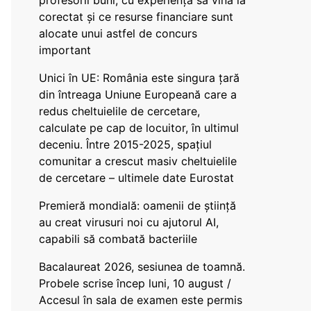
profesorii buni, cu experiență să vină la
corectat și ce resurse financiare sunt
alocate unui astfel de concurs
important
Unici în UE: România este singura țară
din întreaga Uniune Europeană care a
redus cheltuielile de cercetare,
calculate pe cap de locuitor, în ultimul
deceniu. Între 2015-2025, spațiul
comunitar a crescut masiv cheltuielile
de cercetare – ultimele date Eurostat
Premieră mondială: oamenii de știință
au creat virusuri noi cu ajutorul AI,
capabili să combată bacteriile
Bacalaureat 2026, sesiunea de toamnă.
Probele scrise încep luni, 10 august /
Accesul în sala de examen este permis