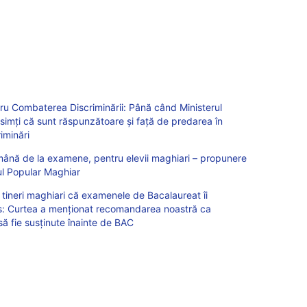
tru Combaterea Discriminării: Până când Ministerul
r simți că sunt răspunzătoare și față de predarea în
riminări
mână de la examene, pentru elevii maghiari – propunere
ul Popular Maghiar
tineri maghiari că examenele de Bacalaureat îi
s: Curtea a menționat recomandarea noastră ca
 fie susținute înainte de BAC