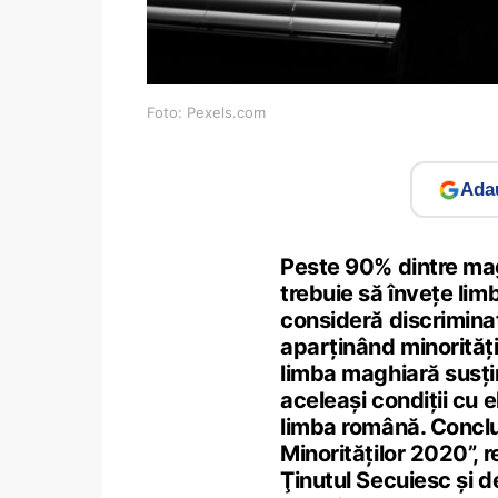
Foto: Pexels.com
Adau
Peste 90% dintre magh
trebuie să înveţe lim
consideră discriminato
aparținând minoritățil
limba maghiară susțin
aceleaşi condiţii cu e
limba română. Concluz
Minorităţilor 2020”, re
Ţinutul Secuiesc şi d