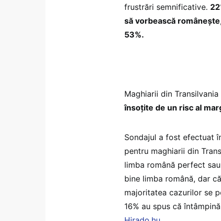
frustrări semnificative.
22
să vorbească româneşte, r
53%.
Maghiarii din Transilvani
însoţite de un risc al marg
Sondajul a fost efectuat î
pentru maghiarii din Tran
limba română perfect sau
bine limba română, dar că
majoritatea cazurilor se p
16% au spus că întâmpină 
Hirado.hu
.