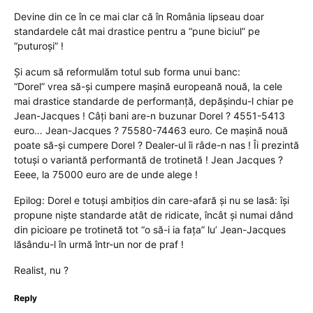
Devine din ce în ce mai clar că în România lipseau doar
standardele cât mai drastice pentru a “pune biciul” pe
“puturoşi” !
Şi acum să reformulăm totul sub forma unui banc:
“Dorel” vrea să-şi cumpere maşină europeană nouă, la cele
mai drastice standarde de performanţă, depăşindu-l chiar pe
Jean-Jacques ! Câţi bani are-n buzunar Dorel ? 4551-5413
euro… Jean-Jacques ? 75580-74463 euro. Ce maşină nouă
poate să-şi cumpere Dorel ? Dealer-ul îi râde-n nas ! Îi prezintă
totuşi o variantă performantă de trotinetă ! Jean Jacques ?
Eeee, la 75000 euro are de unde alege !
Epilog: Dorel e totuşi ambiţios din care-afară şi nu se lasă: îşi
propune nişte standarde atât de ridicate, încât şi numai dând
din picioare pe trotinetă tot “o să-i ia faţa” lu’ Jean-Jacques
lăsându-l în urmă într-un nor de praf !
Realist, nu ?
Reply