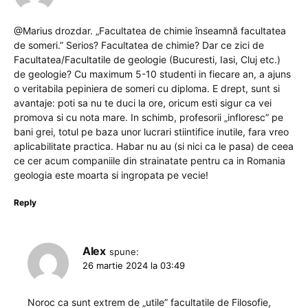
@Marius drozdar. „Facultatea de chimie înseamnă facultatea
de someri.” Serios? Facultatea de chimie? Dar ce zici de
Facultatea/Facultatile de geologie (Bucuresti, Iasi, Cluj etc.)
de geologie? Cu maximum 5-10 studenti in fiecare an, a ajuns
o veritabila pepiniera de someri cu diploma. E drept, sunt si
avantaje: poti sa nu te duci la ore, oricum esti sigur ca vei
promova si cu nota mare. In schimb, profesorii „infloresc” pe
bani grei, totul pe baza unor lucrari stiintifice inutile, fara vreo
aplicabilitate practica. Habar nu au (si nici ca le pasa) de ceea
ce cer acum companiile din strainatate pentru ca in Romania
geologia este moarta si ingropata pe vecie!
Reply
Alex
spune:
26 martie 2024 la 03:49
Noroc ca sunt extrem de „utile” facultatile de Filosofie,