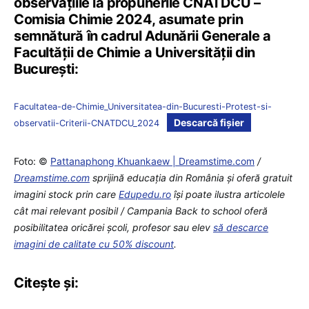
observațiile la propunerile CNATDCU –
Comisia Chimie 2024, asumate prin
semnătură în cadrul Adunării Generale a
Facultății de Chimie a Universității din
București:
Facultatea-de-Chimie_Universitatea-din-Bucuresti-Protest-si-
Descarcă fișier
observatii-Criterii-CNATDCU_2024
Foto: ©
Pattanaphong Khuankaew | Dreamstime.com
/
Dreamstime.com
sprijină educaţia din România şi oferă gratuit
imagini stock prin care
Edupedu.ro
îşi poate ilustra articolele
cât mai relevant posibil / Campania Back to school oferă
posibilitatea oricărei școli, profesor sau elev
să descarce
imagini de calitate cu 50% discount
.
Citește și: