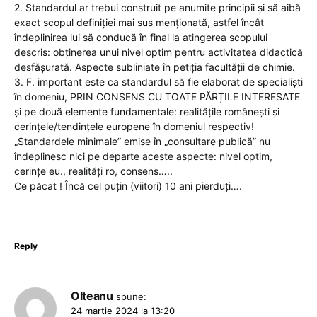
2. Standardul ar trebui construit pe anumite principii și să aibă
exact scopul definiției mai sus menționată, astfel încât
îndeplinirea lui să conducă în final la atingerea scopului
descris: obținerea unui nivel optim pentru activitatea didactică
desfășurată. Aspecte subliniate în petiția facultății de chimie.
3. F. important este ca standardul să fie elaborat de specialiști
în domeniu, PRIN CONSENS CU TOATE PĂRȚILE INTERESATE
și pe două elemente fundamentale: realitățile românești și
cerințele/tendințele europene în domeniul respectiv!
„Standardele minimale” emise în „consultare publică” nu
îndeplinesc nici pe departe aceste aspecte: nivel optim,
cerințe eu., realități ro, consens…..
Ce păcat ! Încă cel puțin (viitori) 10 ani pierduți….
Reply
Olteanu
spune:
24 martie 2024 la 13:20