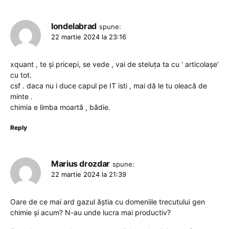
Iondelabrad
spune:
22 martie 2024 la 23:16
xquant , te și pricepi, se vede , vai de steluța ta cu ‘ articolașe’
cu tot.
csf . daca nu i duce capul pe IT isti , mai dă le tu oleacă de
minte .
chimia e limba moartă , bădie.
Reply
Marius drozdar
spune:
22 martie 2024 la 21:39
Oare de ce mai ard gazul ăștia cu domeniile trecutului gen
chimie și acum? N-au unde lucra mai productiv?