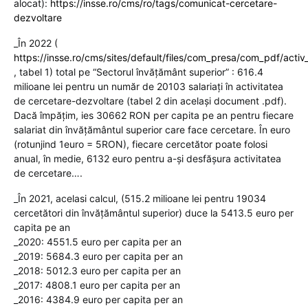
alocat):
https://insse.ro/cms/ro/tags/comunicat-cercetare-
dezvoltare
_În 2022 (
https://insse.ro/cms/sites/default/files/com_presa/com_pdf/activ
, tabel 1) total pe “Sectorul învăţământ superior” : 616.4
milioane lei pentru un număr de 20103 salariaţi în activitatea
de cercetare-dezvoltare (tabel 2 din acelaşi document .pdf).
Dacă împăţim, ies 30662 RON per capita pe an pentru fiecare
salariat din învăţământul superior care face cercetare. În euro
(rotunjind 1euro = 5RON), fiecare cercetător poate folosi
anual, în medie, 6132 euro pentru a-şi desfăşura activitatea
de cercetare….
_În 2021, acelasi calcul, (515.2 milioane lei pentru 19034
cercetători din învăţământul superior) duce la 5413.5 euro per
capita pe an
_2020: 4551.5 euro per capita per an
_2019: 5684.3 euro per capita per an
_2018: 5012.3 euro per capita per an
_2017: 4808.1 euro per capita per an
_2016: 4384.9 euro per capita per an