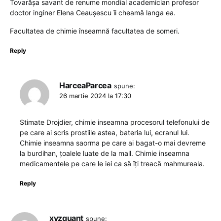
Tovarășa savant de renume mondial academician profesor
doctor inginer Elena Ceaușescu îi cheamă langa ea.
Facultatea de chimie înseamnă facultatea de someri.
Reply
HarceaParcea
spune:
26 martie 2024 la 17:30
Stimate Drojdier, chimie inseamna procesorul telefonului de
pe care ai scris prostiile astea, bateria lui, ecranul lui.
Chimie inseamna saorma pe care ai bagat-o mai devreme
la burdihan, țoalele luate de la mall. Chimie inseamna
medicamentele pe care le iei ca să îți treacă mahmureala.
Reply
xyzquant
spune: