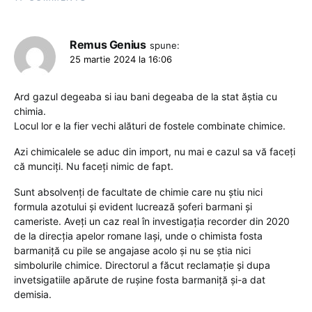
Remus Genius
spune:
25 martie 2024 la 16:06
Ard gazul degeaba si iau bani degeaba de la stat ăștia cu
chimia.
Locul lor e la fier vechi alături de fostele combinate chimice.
Azi chimicalele se aduc din import, nu mai e cazul sa vă faceți
că munciți. Nu faceți nimic de fapt.
Sunt absolvenți de facultate de chimie care nu știu nici
formula azotului și evident lucrează șoferi barmani și
cameriste. Aveți un caz real în investigația recorder din 2020
de la direcția apelor romane Iași, unde o chimista fosta
barmaniță cu pile se angajase acolo și nu se știa nici
simbolurile chimice. Directorul a făcut reclamație și dupa
invetsigatiile apărute de rușine fosta barmaniță și-a dat
demisia.