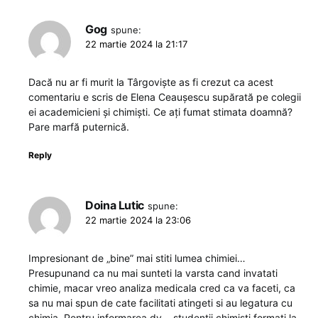
Gog
spune:
22 martie 2024 la 21:17
Dacă nu ar fi murit la Târgoviște as fi crezut ca acest
comentariu e scris de Elena Ceaușescu supărată pe colegii
ei academicieni și chimiști. Ce ați fumat stimata doamnă?
Pare marfă puternică.
Reply
Doina Lutic
spune:
22 martie 2024 la 23:06
Impresionant de „bine” mai stiti lumea chimiei…
Presupunand ca nu mai sunteti la varsta cand invatati
chimie, macar vreo analiza medicala cred ca va faceti, ca
sa nu mai spun de cate facilitati atingeti si au legatura cu
chimia. Pentru informarea dv. , studentii chimisti formati la