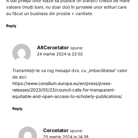
A dat prilejul unor loaze sa publice (in sfarsit!) chestii de mare
valoare (mulți bani, nu doar doi) în jurnalele unor edituri care
au făcut un business din prostie + vanitate.
Reply
AltCercetator
spune:
24 martie 2024 la 22:02
Transmiteţi-le va rog mesajul dvs. cu „imbecilitatea” celor
de aici:
https://www.consilium.europa.eu/en/press/press-
releases/2023/05/23/council-calls-for-transparent-
equitable-and-open-access-to-scholarly-publications/
Reply
Cercetator
spune:
25 martie 2024 la 14:38