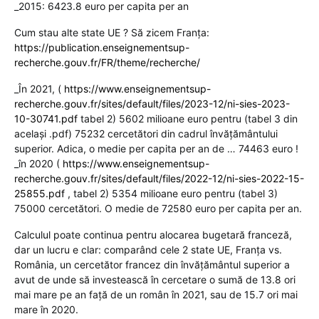
_2015: 6423.8 euro per capita per an
Cum stau alte state UE ? Să zicem Franţa:
https://publication.enseignementsup-
recherche.gouv.fr/FR/theme/recherche/
_În 2021, (
https://www.enseignementsup-
recherche.gouv.fr/sites/default/files/2023-12/ni-sies-2023-
10-30741.pdf
tabel 2) 5602 milioane euro pentru (tabel 3 din
acelaşi .pdf) 75232 cercetători din cadrul învăţământului
superior. Adica, o medie per capita per an de … 74463 euro !
_în 2020 (
https://www.enseignementsup-
recherche.gouv.fr/sites/default/files/2022-12/ni-sies-2022-15-
25855.pdf
, tabel 2) 5354 milioane euro pentru (tabel 3)
75000 cercetători. O medie de 72580 euro per capita per an.
Calculul poate continua pentru alocarea bugetară franceză,
dar un lucru e clar: comparând cele 2 state UE, Franţa vs.
România, un cercetător francez din învăţământul superior a
avut de unde să investească în cercetare o sumă de 13.8 ori
mai mare pe an faţă de un român în 2021, sau de 15.7 ori mai
mare în 2020.