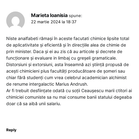
Marieta Ioanisia
spune:
22 martie 2024 la 18:37
Niste analfabeti rămași în aceste facutati chimice lipsite total
de aplicativitate și eficientă și în direcțiile alea de chimie de
prin minister. Daca și ei au zis că au articole și decrete de
funcționare și evaluare in limbaj cu greșeli gramaticale.
Distorsiuni și extorsiuni, asta înseamnă azi știință propusă de
acești chimicieni plus facultăți producătoare de șomeri sau
chiar fără studenți cum vrea celebrul academician alchimist
de renume intergalactic Marius Andrush.
Ar fi trebuit desființate odată cu soții Ceaușescu marii ctitori ai
chimiciei comuniste sa nu mai consume banii statului degeaba
doar că sa aibă unii salariu.
Reply