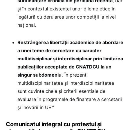
subfinanțare cronică din perioada recentă
, dar
și în contextul existenței unor dileme etice în
legătură cu derularea unor competiții la nivel
național.
Restrângerea libertăţii academice de abordare
a unei teme de cercetare cu caracter
multidisciplinar şi interdisciplinar prin limitarea
publicaţiilor acceptate de CNATDCU la un
singur subdomeniu.
În prezent,
multidisciplinaritatea şi interdisciplinaritatea
sunt cuvinte cheie şi criterii esenţiale de
evaluare în programele de finanţare a cercetării
şi inovării în UE.”
Comunicatul integral cu protestul și