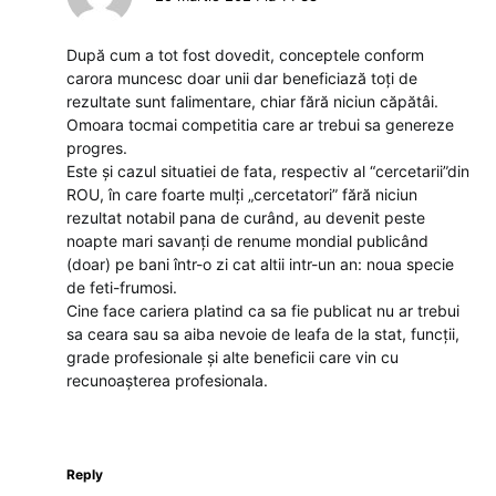
După cum a tot fost dovedit, conceptele conform
carora muncesc doar unii dar beneficiază toți de
rezultate sunt falimentare, chiar fără niciun căpătâi.
Omoara tocmai competitia care ar trebui sa genereze
progres.
Este și cazul situatiei de fata, respectiv al “cercetarii”din
ROU, în care foarte mulți „cercetatori” fără niciun
rezultat notabil pana de curând, au devenit peste
noapte mari savanți de renume mondial publicând
(doar) pe bani într-o zi cat altii intr-un an: noua specie
de feti-frumosi.
Cine face cariera platind ca sa fie publicat nu ar trebui
sa ceara sau sa aiba nevoie de leafa de la stat, funcții,
grade profesionale și alte beneficii care vin cu
recunoașterea profesionala.
Reply