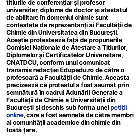
titlurile de conferențiar și profesor
universitar, diploma de doctor și atestatul
de abilitare în domeniul chimie sunt
contestate de reprezentanți ai Facultății de
Chimie din Universitatea din București.
Aceștia protestează față de propunerile
Comisiei Naționale de Atestare a Titlurilor,
Diplomelor și Certificatelor Universitare,
CNATDCU, conform unui comunicat
transmis redacției Edupedu.ro de către o
profesoară a Facultății de Chimie. Aceasta
precizează că protestul a fost asumat prin
semnătură în cadrul Adunării Generale a
Facultății de Chimie a Universității din
București și deschis sub forma unei
petiții
online
, care a fost semnată de către membri
ai comunității academice din chimie din
toată țara.