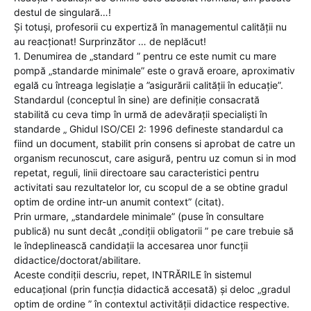
destul de singulară…!
Și totuși, profesorii cu expertiză în managementul calității nu
au reacționat! Surprinzător … de neplăcut!
1. Denumirea de „standard ” pentru ce este numit cu mare
pompă „standarde minimale” este o gravă eroare, aproximativ
egală cu întreaga legislație a ”asigurării calității în educație”.
Standardul (conceptul în sine) are definiție consacrată
stabilită cu ceva timp în urmă de adevărații specialiști în
standarde „ Ghidul ISO/CEI 2: 1996 defineste standardul ca
fiind un document, stabilit prin consens si aprobat de catre un
organism recunoscut, care asigură, pentru uz comun si in mod
repetat, reguli, linii directoare sau caracteristici pentru
activitati sau rezultatelor lor, cu scopul de a se obtine gradul
optim de ordine intr-un anumit context” (citat).
Prin urmare, „standardele minimale” (puse în consultare
publică) nu sunt decât „condiții obligatorii ” pe care trebuie să
le îndeplinească candidații la accesarea unor funcții
didactice/doctorat/abilitare.
Aceste condiții descriu, repet, INTRĂRILE în sistemul
educațional (prin funcția didactică accesată) și deloc „gradul
optim de ordine ” în contextul activității didactice respective.