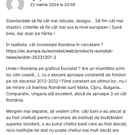
22 martie 2024 la 20:59
Standardele să fie cât mai ridicate, desigur… Să fim cât mai
drastici; criteriile să fie cât mai sus la nivel european ! Sună
bine, dar doar pe hârtie !
În realitate, cât investeşte România în cercetare ?
https://ec.europa.eu/eurostat/web/products-eurostat-
news/w/ddn-20231201-2
Unde-i România pe graficul Eurostat ? Are un triumfător prim
loc (din coadă…), cu o alocare aproape constantă de fonduri
pe tot deceniul 2012-2022 ! Fiind constant pe ultimul loc, nu-i
de mirare că înaintea României sunt Malta, Cipru, Bulgaria…
Comparativ, Ungaria stă excelent, alocă de aproape 3 ori cât
România.
Mergem mai departe, să vedem cifre: câţi bani s-au alocat şi
au fost cheltuiţi pentru cercetare de instituţii de învăţământ
superior (evident, s-au putut cheltui banii care au fost alocaţi,
nicio instituţie de stat nu poate cheltui mai mult decât are