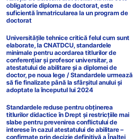
obligatorie diploma de doctorat, este
suficientă înmatricularea la un program de
doctorat
Universitățile tehnice critică felul cum sunt
elaborate, la CNATDCU, standardele
minimale pentru acordarea titlurilor de
conferențiar și profesor universitar, a
atestatului de abilitare și a diplomei de
doctor, pe noua lege / Standardele urmează
să fie finalizate până la sfârșitul anului și
adoptate la începutul lui 2024
Standardele reduse pentru obținerea
titlurilor didactice în Drept și restricțiile mai
slabe pentru prevenirea conflictului de
interese în cazul atestatului de abilitare –
confirmate prin decizie definitivă a Înaltei