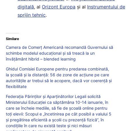
digitală
, al
Orizont Europa
și al
Instrumentului de
sprijin tehnic
.
Similare
Camera de Comerț Americană recomandă Guvernului să
schimbe modelul educațional și să treacă la un
învățământ hibrid – blended learning
Ghidul Comisiei Europene pentru predarea combinată,
la școală și la distanță: 56 de zone de acțiune pe care
autoritățile ar trebui să le acopere, dacă vor coerență și
flexibilitate
Federația Părinților și Aparținătorilor Legali solicită
Ministerului Educației ca săptămâna 10-14 ianuarie, în
care se încheie mediile, să fie de școală online pentru
toți elevii: Scopul e „încetinirea pe cât posibil a valului 5
și pregătirea eficientă a școlii cu prezență fizică”, în
condițiile în care nu există teste și nici măsuri