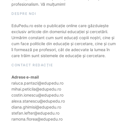
profesionalism. Vă mulțumim!
DESPRE NOI
EduPedu.ro este o publicație online care găzduiește
exclusiv articole din domeniul educației și cercetării.
Urmărim constant cum sunt educați copiii noștri, cine și
cum face politicile din educație și cercetare, cine și cum
îi formează pe profesori, cât de adecvate la lumea în
care trăim sunt sistemele de educație și cercetare.
CONTACT REDACȚIE
Adrese e-mail
raluca.pantazi@edupedu.ro
mihai.peticila@edupedu.ro
costin.ionescu@edupedu.ro
alexa.stanescu@edupedu.ro
diana.ghimisi@edupedu.ro
stefan.lefter@edupedu.ro
ramona.florea@edupedu.ro