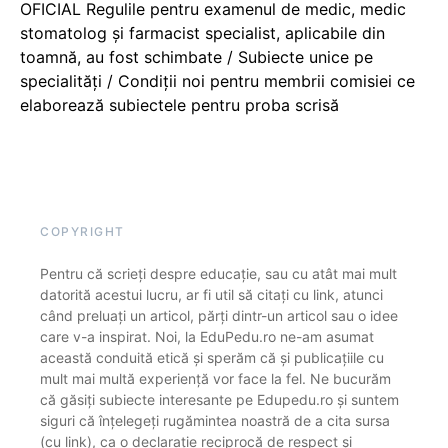
OFICIAL Regulile pentru examenul de medic, medic
stomatolog și farmacist specialist, aplicabile din
toamnă, au fost schimbate / Subiecte unice pe
specialități / Condiții noi pentru membrii comisiei ce
elaborează subiectele pentru proba scrisă
COPYRIGHT
Pentru că scrieți despre educație, sau cu atât mai mult
datorită acestui lucru, ar fi util să citați cu link, atunci
când preluați un articol, părți dintr-un articol sau o idee
care v-a inspirat. Noi, la EduPedu.ro ne-am asumat
această conduită etică și sperăm că și publicațiile cu
mult mai multă experiență vor face la fel. Ne bucurăm
că găsiți subiecte interesante pe Edupedu.ro și suntem
siguri că înțelegeți rugămintea noastră de a cita sursa
(cu link), ca o declarație reciprocă de respect și