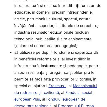
infrastructură și resurse între diferiți furnizori de
educație, în domenii precum întreprinderile,
artele, patrimoniul cultural, sportul, natura,
învățământul superior, institutele de cercetare,
industria resurselor educaționale (inclusiv
tehnologia, publicațiile și alte echipamente
școlare) și cercetarea pedagogică;
să utilizeze pe deplin fondurile și expertiza UE
în beneficiul reformelor și al investițiilor în
infrastructură, instrumente și pedagogie, pentru
a spori reziliența și pregătirea școlilor și a le
permite să facă față provocărilor viitorului, în
special cu ajutorul
Erasmus+
, al
Mecanismului
de redresare și reziliență
, al
Fondului social
european Plus
, al
Fondului european de
dezvoltare regională
, al
Programului Europa