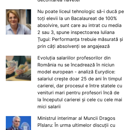
Nu poate liceul tehnologic să-i ducă pe
toți elevii la un Bacalaureat de 100%
absolvire, sunt care au intrat cu media
2 sau 3, spune inspectoarea Iuliana
Țugui: Performanța trebuie măsurată și
prin câți absolvenți se angajează
Evoluția salariilor profesorilor din
România nu se încadrează în niciun
model european - analiză Eurydice:
salariul crește doar 25 de ani în timpul
carierei, dar procesul e între statele cu
venituri mari pentru profesori încă de
la începutul carierei și cele cu cele mai
mici salarii
Ministrul interimar al Muncii Dragos
Pîslaru: În urma ultimelor discuții cu