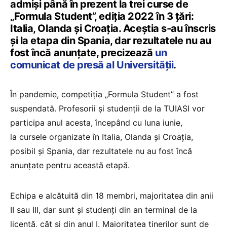
admişi până în prezent la trei curse de
„Formula Student”, ediţia 2022 în 3 țări:
Italia, Olanda și Croația. Aceștia s-au înscris
și la etapa din Spania, dar rezultatele nu au
fost încă anunțate, precizează
un
comunicat de presă al Universității
.
În pandemie, competiția „Formula Student” a fost
suspendată. Profesorii și studenții de la TUIASI vor
participa anul acesta, începând cu luna iunie,
la cursele organizate în Italia, Olanda și Croația,
posibil și Spania, dar rezultatele nu au fost încă
anunțate pentru această etapă.
Echipa e alcătuită din 18 membri, majoritatea din anii
II sau III, dar sunt şi studenţi din an terminal de la
licenţă, cât şi din anul I. Majoritatea tinerilor sunt de