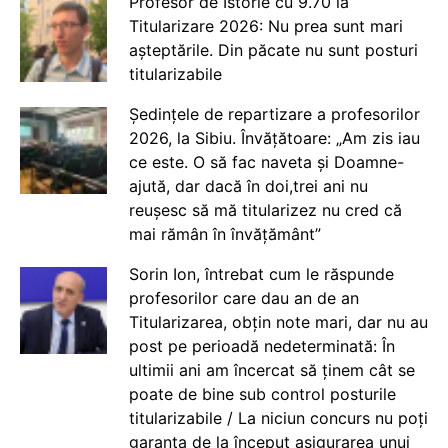
Profesor de Istorie cu 9.70 la
Titularizare 2026: Nu prea sunt mari
așteptările. Din păcate nu sunt posturi
titularizabile
Ședințele de repartizare a profesorilor
2026, la Sibiu. Învățătoare: „Am zis iau
ce este. O să fac naveta și Doamne-
ajută, dar dacă în doi,trei ani nu
reușesc să mă titularizez nu cred că
mai rămân în învățământ”
Sorin Ion, întrebat cum le răspunde
profesorilor care dau an de an
Titularizarea, obțin note mari, dar nu au
post pe perioadă nedeterminată: În
ultimii ani am încercat să ținem cât se
poate de bine sub control posturile
titularizabile / La niciun concurs nu poți
garanta de la început asigurarea unui