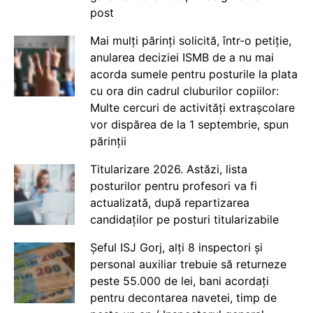
post
Mai mulți părinți solicită, într-o petiție,
anularea deciziei ISMB de a nu mai
acorda sumele pentru posturile la plata
cu ora din cadrul cluburilor copiilor:
Multe cercuri de activități extrașcolare
vor dispărea de la 1 septembrie, spun
părinții
Titularizare 2026. Astăzi, lista
posturilor pentru profesori va fi
actualizată, după repartizarea
candidaților pe posturi titularizabile
Șeful ISJ Gorj, alți 8 inspectori și
personal auxiliar trebuie să returneze
peste 55.000 de lei, bani acordați
pentru decontarea navetei, timp de