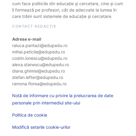
cum face politicile din educație și cercetare, cine și cum
îi formează pe profesori, cât de adecvate la lumea în
care trăim sunt sistemele de educație și cercetare.
CONTACT REDACȚIE
Adrese e-mail
raluca.pantazi@edupedu.ro
mihai.peticila@edupedu.ro
costin.ionescu@edupedu.ro
alexa.stanescu@edupedu.ro
diana.ghimisi@edupedu.ro
stefan.lefter@edupedu.ro
ramona.florea@edupedu.ro
Notă de informare cu privire la prelucrarea de date
personale prin intermediul site-ului
Politica de cookie
Modifică setarile cookie-urilor