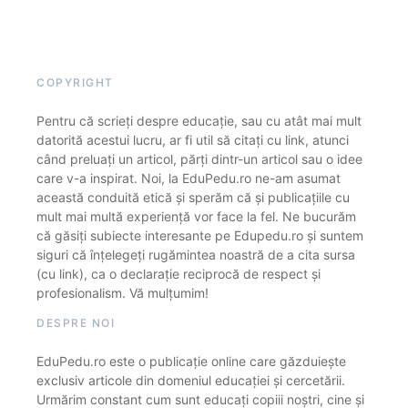
COPYRIGHT
Pentru că scrieți despre educație, sau cu atât mai mult
datorită acestui lucru, ar fi util să citați cu link, atunci
când preluați un articol, părți dintr-un articol sau o idee
care v-a inspirat. Noi, la EduPedu.ro ne-am asumat
această conduită etică și sperăm că și publicațiile cu
mult mai multă experiență vor face la fel. Ne bucurăm
că găsiți subiecte interesante pe Edupedu.ro și suntem
siguri că înțelegeți rugămintea noastră de a cita sursa
(cu link), ca o declarație reciprocă de respect și
profesionalism. Vă mulțumim!
DESPRE NOI
EduPedu.ro este o publicație online care găzduiește
exclusiv articole din domeniul educației și cercetării.
Urmărim constant cum sunt educați copiii noștri, cine și