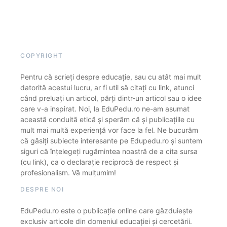
COPYRIGHT
Pentru că scrieți despre educație, sau cu atât mai mult
datorită acestui lucru, ar fi util să citați cu link, atunci
când preluați un articol, părți dintr-un articol sau o idee
care v-a inspirat. Noi, la EduPedu.ro ne-am asumat
această conduită etică și sperăm că și publicațiile cu
mult mai multă experiență vor face la fel. Ne bucurăm
că găsiți subiecte interesante pe Edupedu.ro și suntem
siguri că înțelegeți rugămintea noastră de a cita sursa
(cu link), ca o declarație reciprocă de respect și
profesionalism. Vă mulțumim!
DESPRE NOI
EduPedu.ro este o publicație online care găzduiește
exclusiv articole din domeniul educației și cercetării.