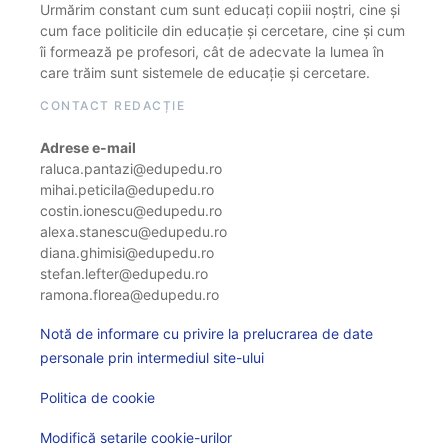
Urmărim constant cum sunt educați copiii noștri, cine și
cum face politicile din educație și cercetare, cine și cum
îi formează pe profesori, cât de adecvate la lumea în
care trăim sunt sistemele de educație și cercetare.
CONTACT REDACȚIE
Adrese e-mail
raluca.pantazi@edupedu.ro
mihai.peticila@edupedu.ro
costin.ionescu@edupedu.ro
alexa.stanescu@edupedu.ro
diana.ghimisi@edupedu.ro
stefan.lefter@edupedu.ro
ramona.florea@edupedu.ro
Notă de informare cu privire la prelucrarea de date
personale prin intermediul site-ului
Politica de cookie
Modifică setarile cookie-urilor