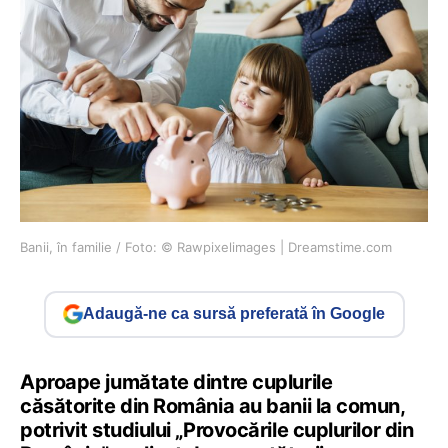
Banii, în familie / Foto: © Rawpixelimages | Dreamstime.com
Adaugă-ne ca sursă preferată în Google
Aproape jumătate dintre cuplurile
căsătorite din România au banii la comun,
potrivit studiului „Provocările cuplurilor din