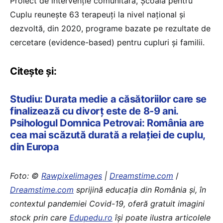
Proiect de intervenție comunitară, Școala pentru
Cuplu reunește 63 terapeuți la nivel național și
dezvoltă, din 2020, programe bazate pe rezultate de
cercetare (evidence-based) pentru cupluri și familii.
Citește și:
Studiu: Durata medie a căsătoriilor care se
finalizează cu divorț este de 8-9 ani.
Psihologul Domnica Petrovai: România are
cea mai scăzută durată a relației de cuplu,
din Europa
Foto: ©
Rawpixelimages
|
Dreamstime.com
/
Dreamstime.com
sprijină educaţia din România şi, în
contextul pandemiei Covid-19, oferă gratuit imagini
stock prin care
Edupedu.ro
îşi poate ilustra articolele