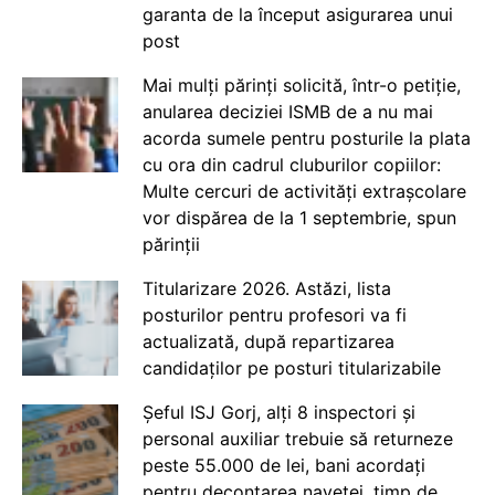
garanta de la început asigurarea unui
post
Mai mulți părinți solicită, într-o petiție,
anularea deciziei ISMB de a nu mai
acorda sumele pentru posturile la plata
cu ora din cadrul cluburilor copiilor:
Multe cercuri de activități extrașcolare
vor dispărea de la 1 septembrie, spun
părinții
Titularizare 2026. Astăzi, lista
posturilor pentru profesori va fi
actualizată, după repartizarea
candidaților pe posturi titularizabile
Șeful ISJ Gorj, alți 8 inspectori și
personal auxiliar trebuie să returneze
peste 55.000 de lei, bani acordați
pentru decontarea navetei, timp de