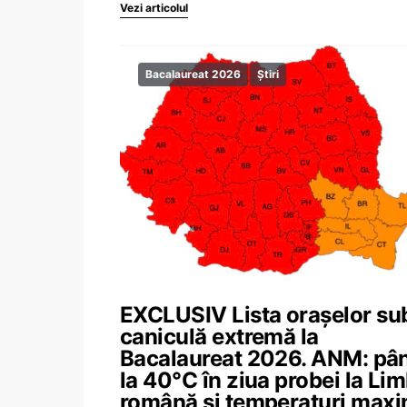
Vezi articolul
Bacalaureat 2026
Știri
EXCLUSIV Lista orașelor su
caniculă extremă la
Bacalaureat 2026. ANM: pâ
la 40°C în ziua probei la Li
română și temperaturi max