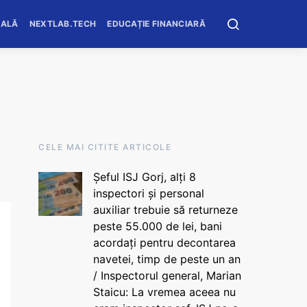
OALĂ
NEXTLAB.TECH
EDUCAȚIE FINANCIARĂ
CELE MAI CITITE ARTICOLE
Șeful ISJ Gorj, alți 8
inspectori și personal
auxiliar trebuie să returneze
peste 55.000 de lei, bani
acordați pentru decontarea
navetei, timp de peste un an
/ Inspectorul general, Marian
Staicu: La vremea aceea nu