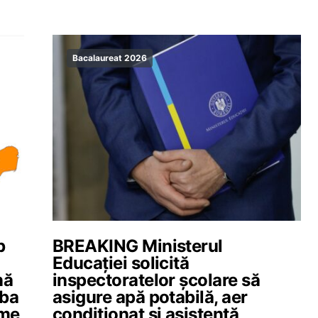
Bacalaureat 2026
b
BREAKING Ministerul
Educației solicită
nă
inspectoratelor școlare să
mba
asigure apă potabilă, aer
ime
condiționat și asistență