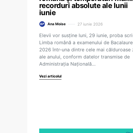
recorduri absolute ale lunii
iunie
27 iunie 2026
Ana Moise
Elevii vor susține luni, 29 iunie, proba scri
Limba română a examenului de Bacalaure
2026 într-una dintre cele mai călduroase 
ale anului, conform datelor transmise de
Administrația Națională…
Vezi articolul