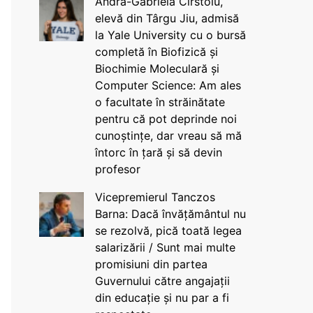
Andra-Gabriela Cîrstoiu,
elevă din Târgu Jiu, admisă
la Yale University cu o bursă
completă în Biofizică și
Biochimie Moleculară și
Computer Science: Am ales
o facultate în străinătate
pentru că pot deprinde noi
cunoștințe, dar vreau să mă
întorc în țară și să devin
profesor
Vicepremierul Tanczos
Barna: Dacă învățământul nu
se rezolvă, pică toată legea
salarizării / Sunt mai multe
promisiuni din partea
Guvernului către angajații
din educație și nu par a fi