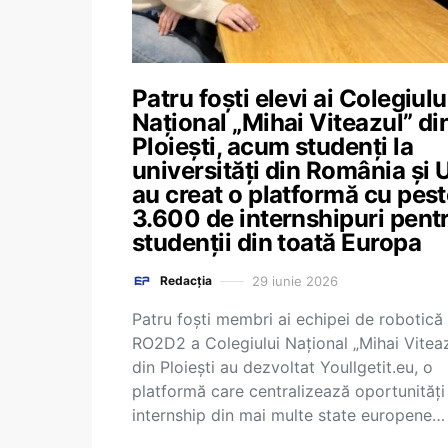
Patru foști elevi ai Colegiulu
Național „Mihai Viteazul” di
Ploiești, acum studenți la
universități din România și 
au creat o platformă cu pes
3.600 de internshipuri pent
studenții din toată Europa
29 iunie 2026
Redacția
Patru foști membri ai echipei de robotică
RO2D2 a Colegiului Național „Mihai Viteaz
din Ploiești au dezvoltat Youllgetit.eu, o
platformă care centralizează oportunități
internship din mai multe state europene…