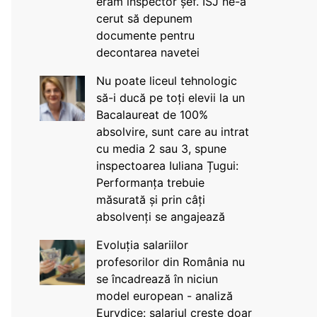
eram inspector șef. ISJ ne-a
cerut să depunem
documente pentru
decontarea navetei
Nu poate liceul tehnologic
să-i ducă pe toți elevii la un
Bacalaureat de 100%
absolvire, sunt care au intrat
cu media 2 sau 3, spune
inspectoarea Iuliana Țugui:
Performanța trebuie
măsurată și prin câți
absolvenți se angajează
Evoluția salariilor
profesorilor din România nu
se încadrează în niciun
model european - analiză
Eurydice: salariul crește doar