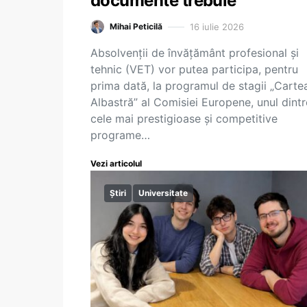
documente trebuie
16 iulie 2026
Mihai Peticilă
Absolvenții de învățământ profesional și
tehnic (VET) vor putea participa, pentru
prima dată, la programul de stagii „Carte
Albastră” al Comisiei Europene, unul dintr
cele mai prestigioase și competitive
programe…
Vezi articolul
Știri
Universitate