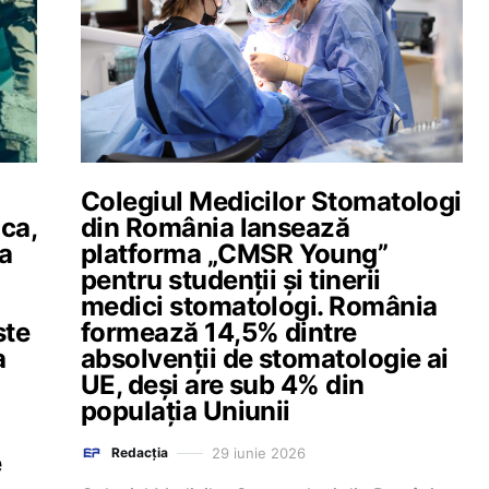
Colegiul Medicilor Stomatologi
ica,
din România lansează
ea
platforma „CMSR Young”
pentru studenții și tinerii
medici stomatologi. România
ste
formează 14,5% dintre
a
absolvenții de stomatologie ai
UE, deși are sub 4% din
populația Uniunii
29 iunie 2026
Redacția
e