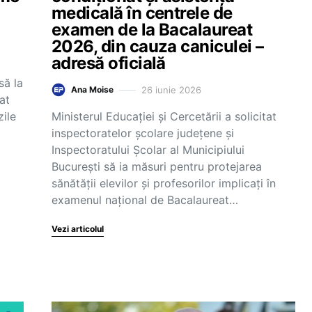
medicală în centrele de
examen de la Bacalaureat
2026, din cauza caniculei –
adresă oficială
să la
26 iunie 2026
Ana Moise
at
zile
Ministerul Educației și Cercetării a solicitat
inspectoratelor școlare județene și
Inspectoratului Școlar al Municipiului
București să ia măsuri pentru protejarea
sănătății elevilor și profesorilor implicați în
examenul național de Bacalaureat…
Vezi articolul