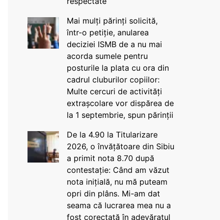
respectate
Mai mulți părinți solicită,
într-o petiție, anularea
deciziei ISMB de a nu mai
acorda sumele pentru
posturile la plata cu ora din
cadrul cluburilor copiilor:
Multe cercuri de activități
extrașcolare vor dispărea de
la 1 septembrie, spun părinții
De la 4.90 la Titularizare
2026, o învățătoare din Sibiu
a primit nota 8.70 după
contestație: Când am văzut
nota inițială, nu mă puteam
opri din plâns. Mi-am dat
seama că lucrarea mea nu a
fost corectată în adevăratul