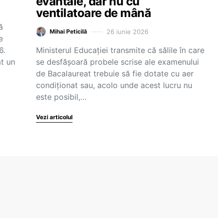
evantaie, dar nu cu
ventilatoare de mână
ă
26 iunie 2026
Mihai Peticilă
e
6.
Ministerul Educației transmite că sălile în care
at un
se desfășoară probele scrise ale examenului
de Bacalaureat trebuie să fie dotate cu aer
condiționat sau, acolo unde acest lucru nu
este posibil,…
Vezi articolul