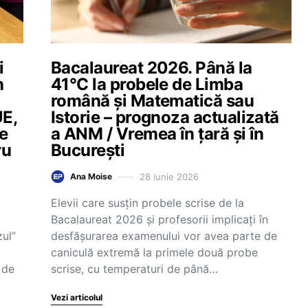
i
Bacalaureat 2026. Până la
n
41°C la probele de Limba
română și Matematică sau
UE,
Istorie – prognoza actualizată
te
a ANM / Vremea în țară și în
ru
București
28 iunie 2026
Ana Moise
Elevii care susțin probele scrise de la
Bacalaureat 2026 și profesorii implicați în
ul”
desfășurarea examenului vor avea parte de
caniculă extremă la primele două probe
 de
scrise, cu temperaturi de până…
Vezi articolul