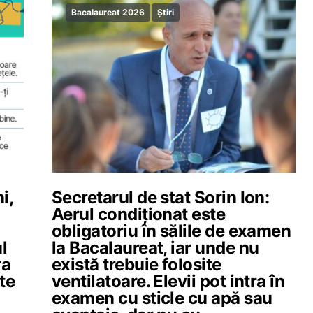
Bacalaureat 2026
Știri
i,
Secretarul de stat Sorin Ion:
Aerul condiționat este
obligatoriu în sălile de examen
l
la Bacalaureat, iar unde nu
ra
există trebuie folosite
te
ventilatoare. Elevii pot intra în
examen cu sticle cu apă sau