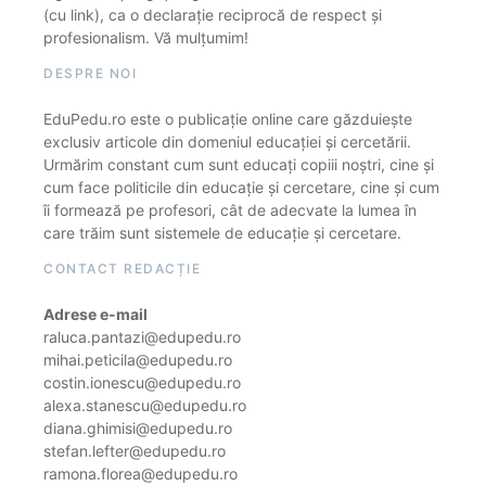
(cu link), ca o declarație reciprocă de respect și
profesionalism. Vă mulțumim!
DESPRE NOI
EduPedu.ro este o publicație online care găzduiește
exclusiv articole din domeniul educației și cercetării.
Urmărim constant cum sunt educați copiii noștri, cine și
cum face politicile din educație și cercetare, cine și cum
îi formează pe profesori, cât de adecvate la lumea în
care trăim sunt sistemele de educație și cercetare.
CONTACT REDACȚIE
Adrese e-mail
raluca.pantazi@edupedu.ro
mihai.peticila@edupedu.ro
costin.ionescu@edupedu.ro
alexa.stanescu@edupedu.ro
diana.ghimisi@edupedu.ro
stefan.lefter@edupedu.ro
ramona.florea@edupedu.ro