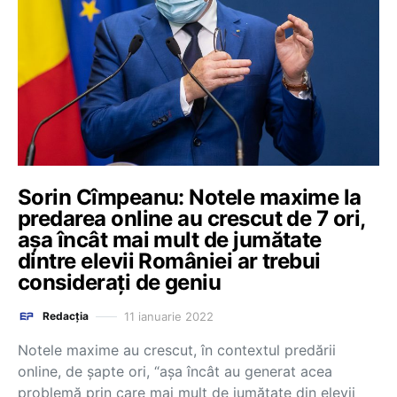
Sorin Cîmpeanu: Notele maxime la
predarea online au crescut de 7 ori,
așa încât mai mult de jumătate
dintre elevii României ar trebui
considerați de geniu
11 ianuarie 2022
Redacția
Notele maxime au crescut, în contextul predării
online, de șapte ori, “așa încât au generat acea
problemă prin care mai mult de jumătate din elevii