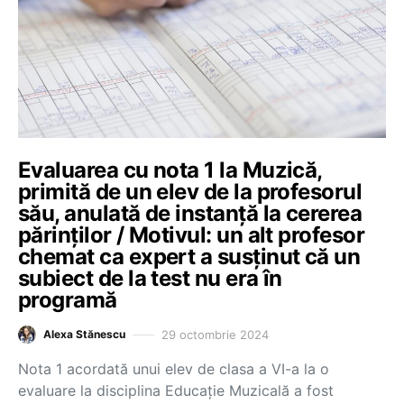
Evaluarea cu nota 1 la Muzică,
primită de un elev de la profesorul
său, anulată de instanță la cererea
părinților / Motivul: un alt profesor
chemat ca expert a susținut că un
subiect de la test nu era în
programă
29 octombrie 2024
Alexa Stănescu
Nota 1 acordată unui elev de clasa a VI-a la o
evaluare la disciplina Educație Muzicală a fost