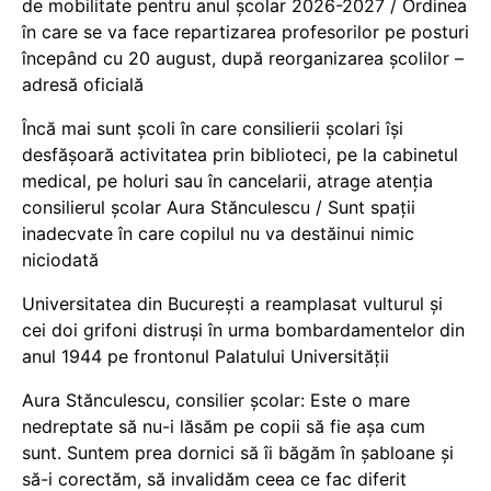
de mobilitate pentru anul școlar 2026-2027 / Ordinea
în care se va face repartizarea profesorilor pe posturi
începând cu 20 august, după reorganizarea școlilor –
adresă oficială
Încă mai sunt școli în care consilierii școlari își
desfășoară activitatea prin biblioteci, pe la cabinetul
medical, pe holuri sau în cancelarii, atrage atenția
consilierul școlar Aura Stănculescu / Sunt spații
inadecvate în care copilul nu va destăinui nimic
niciodată
Universitatea din București a reamplasat vulturul și
cei doi grifoni distruși în urma bombardamentelor din
anul 1944 pe frontonul Palatului Universității
Aura Stănculescu, consilier școlar: Este o mare
nedreptate să nu-i lăsăm pe copii să fie așa cum
sunt. Suntem prea dornici să îi băgăm în șabloane și
să-i corectăm, să invalidăm ceea ce fac diferit