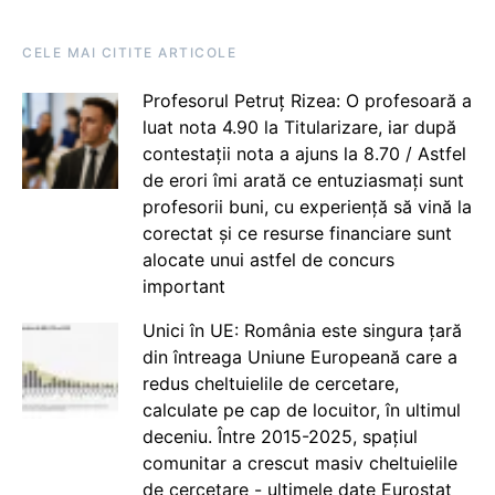
CELE MAI CITITE ARTICOLE
Profesorul Petruț Rizea: O profesoară a
luat nota 4.90 la Titularizare, iar după
contestații nota a ajuns la 8.70 / Astfel
de erori îmi arată ce entuziasmați sunt
profesorii buni, cu experiență să vină la
corectat și ce resurse financiare sunt
alocate unui astfel de concurs
important
Unici în UE: România este singura țară
din întreaga Uniune Europeană care a
redus cheltuielile de cercetare,
calculate pe cap de locuitor, în ultimul
deceniu. Între 2015-2025, spațiul
comunitar a crescut masiv cheltuielile
de cercetare - ultimele date Eurostat