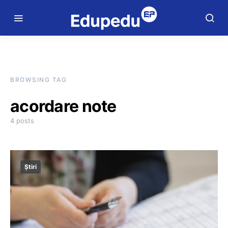
BROWSING TAG
acordare note
4 posts
Știri