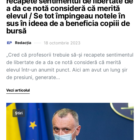
recapete sentimentul de libertate de
a da ce notă consideră că merită
elevul / Se tot împingeau notele în
sus în ideea de a beneficia copiii de
bursă
18 octombrie 2023
Redacția
„Cred că profesorii trebuie să-și recapete sentimentul
de libertate de a da ce notă consideră că merită
elevul într-un anumit punct. Aici am avut un lung șir
de presiuni, generate…
Vezi articolul
Știri