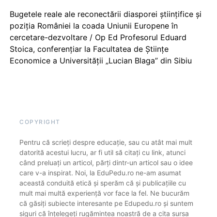
Bugetele reale ale reconectării diasporei științifice și
poziția României la coada Uniunii Europene în
cercetare-dezvoltare / Op Ed Profesorul Eduard
Stoica, conferențiar la Facultatea de Științe
Economice a Universității „Lucian Blaga” din Sibiu
COPYRIGHT
Pentru că scrieți despre educație, sau cu atât mai mult
datorită acestui lucru, ar fi util să citați cu link, atunci
când preluați un articol, părți dintr-un articol sau o idee
care v-a inspirat. Noi, la EduPedu.ro ne-am asumat
această conduită etică și sperăm că și publicațiile cu
mult mai multă experiență vor face la fel. Ne bucurăm
că găsiți subiecte interesante pe Edupedu.ro și suntem
siguri că înțelegeți rugămintea noastră de a cita sursa