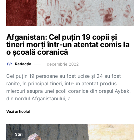
Afganistan: Cel puțin 19 copii și
tineri morți într-un atentat comis la
o școală coranică
1 decembrie 2022
Redacția
Cel puţin 19 persoane au fost ucise şi 24 au fost
rănite, în principal tineri, într-un atentat produs
miercuri asupra unei şcoli coranice din oraşul Aybak,
din nordul Afganistanului, a…
Vezi articolul
Știri