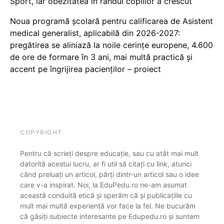
Sport, iar obezitatea în rândul copiilor a crescut
Noua programă școlară pentru calificarea de Asistent
medical generalist, aplicabilă din 2026-2027:
pregătirea se aliniază la noile cerințe europene, 4.600
de ore de formare în 3 ani, mai multă practică și
accent pe îngrijirea pacienților – proiect
COPYRIGHT
Pentru că scrieți despre educație, sau cu atât mai mult
datorită acestui lucru, ar fi util să citați cu link, atunci
când preluați un articol, părți dintr-un articol sau o idee
care v-a inspirat. Noi, la EduPedu.ro ne-am asumat
această conduită etică și sperăm că și publicațiile cu
mult mai multă experiență vor face la fel. Ne bucurăm
că găsiți subiecte interesante pe Edupedu.ro și suntem