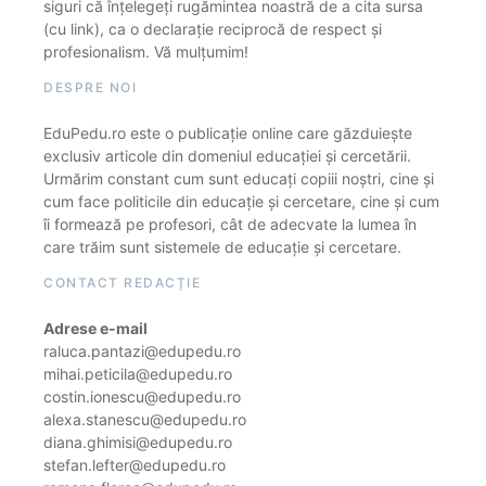
siguri că înțelegeți rugămintea noastră de a cita sursa
(cu link), ca o declarație reciprocă de respect și
profesionalism. Vă mulțumim!
DESPRE NOI
EduPedu.ro este o publicație online care găzduiește
exclusiv articole din domeniul educației și cercetării.
Urmărim constant cum sunt educați copiii noștri, cine și
cum face politicile din educație și cercetare, cine și cum
îi formează pe profesori, cât de adecvate la lumea în
care trăim sunt sistemele de educație și cercetare.
CONTACT REDACȚIE
Adrese e-mail
raluca.pantazi@edupedu.ro
mihai.peticila@edupedu.ro
costin.ionescu@edupedu.ro
alexa.stanescu@edupedu.ro
diana.ghimisi@edupedu.ro
stefan.lefter@edupedu.ro