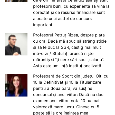
de erori îmi arată ce entuziasmați sunt
profesorii buni, cu experiență să vină la
corectat și ce resurse financiare sunt
alocate unui astfel de concurs
important
Profesorul Petruț Rizea, despre plata
cu ora: Dacă mă apuc să strâng sticle
și să le duc la SGR, câștig mai mult
într-o zi / Statul îți aruncă niște
mărunțiș și îți cere să-i spui „salariu”.
Asta este umilință instituționalizată
Profesoară de Sport din județul Olt, cu
10 la Definitivat și 10 la Titularizare
pentru a doua oară, va susține
concursul și anul viitor: Dacă nu dau
examen anul viitor, nota 10 nu mai
valorează mare lucru. Cineva cu 5
poate să ia ore înaintea mea