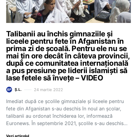
Talibanii au închis gimnaziile și
liceele pentru fete în Afganistan în
prima zi de școală. Pentru ele nu se
mai țin ore decât în câteva provincii,
după ce comunitatea internațională
a pus presiune pe liderii islamiști să
lase fetele să învețe – VIDEO
24 martie 2022
Ș.L.
Imediat după ce școlile gimnaziale și liceele pentru
fete din Afganistan s-au deschis în noul an școlar,
talibanii au ordonat închiderea lor, informează
Euronews. În septembrie 2021, școlile s-au deschis…
Vezi articolul