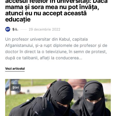
accesul fetelor în universități: Dacă
mama și sora mea nu pot învăța,
atunci eu nu accept această
educație
29 decembrie 2022
Ș.L.
Un profesor universitar din Kabul, capitala
Afganistanului, și-a rupt diplomele de profesor și de
doctor în direct la o televiziune, în semn de protest,
după ce talibanii, aflați la conducerea…
Vezi articolul
Știri