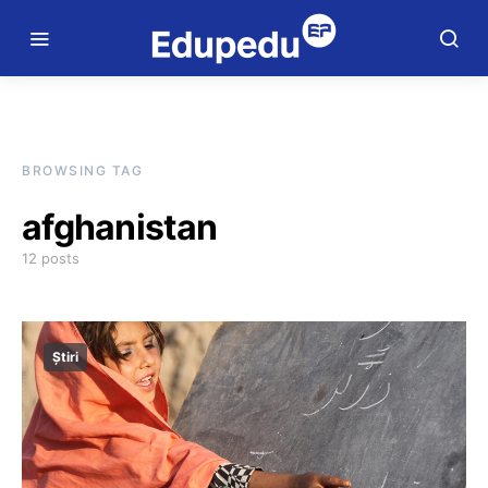
BROWSING TAG
afghanistan
12 posts
Știri