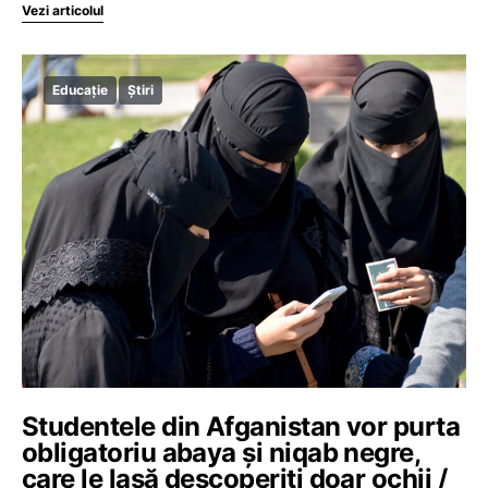
Vezi articolul
Educație
Știri
Studentele din Afganistan vor purta
obligatoriu abaya și niqab negre,
care le lasă descoperiți doar ochii /