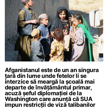
Afganistanul este de un an singura
ţară din lume unde fetelor li se
interzice să meargă la şcoală mai
departe de învăţământul primar,
acuză șeful diplomației de la
Washington care anunță că SUA
impun restricții de viză talibanilor