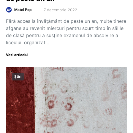
7 decembrie 2022
Matei Pop
Fără acces la învățământ de peste un an, multe tinere
afgane au revenit miercuri pentru scurt timp în sălile
de clasă pentru a susține examenul de absolvire a
liceului, organizat…
Vezi articolul
Știri