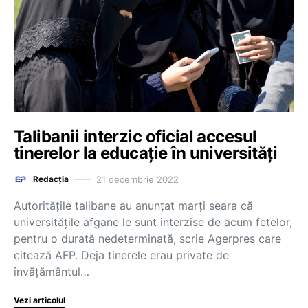
Talibanii interzic oficial accesul
tinerelor la educație în universități
21 decembrie 2022
Redacția
Autorităţile talibane au anunţat marți seara că
universităţile afgane le sunt interzise de acum fetelor,
pentru o durată nedeterminată, scrie Agerpres care
citează AFP. Deja tinerele erau private de
învăţământul…
Vezi articolul