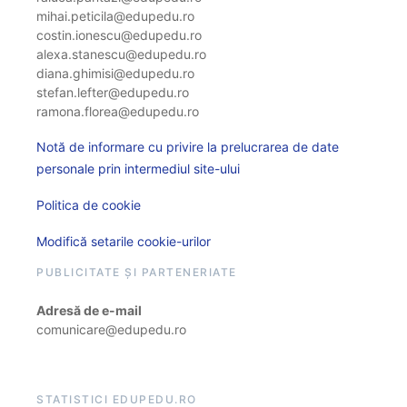
mihai.peticila@edupedu.ro
costin.ionescu@edupedu.ro
alexa.stanescu@edupedu.ro
diana.ghimisi@edupedu.ro
stefan.lefter@edupedu.ro
ramona.florea@edupedu.ro
Notă de informare cu privire la prelucrarea de date
personale prin intermediul site-ului
Politica de cookie
Modifică setarile cookie-urilor
PUBLICITATE ȘI PARTENERIATE
Adresă de e-mail
comunicare@edupedu.ro
STATISTICI EDUPEDU.RO