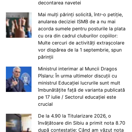
decontarea navetei
Mai mulți părinți solicită, într-o petiție,
anularea deciziei ISMB de a nu mai
acorda sumele pentru posturile la plata
cu ora din cadrul cluburilor copiilor:
Multe cercuri de activități extrașcolare
vor dispărea de la 1 septembrie, spun
părinții
Ministrul interimar al Muncii Dragos
Pîslaru: În urma ultimelor discuții cu
ministrul Educației lucrurile sunt mult
îmbunătățite față de varianta publicată
pe 17 iulie / Sectorul educației este
crucial
De la 4.90 la Titularizare 2026, o
învățătoare din Sibiu a primit nota 8.70
după contestație: Când am văzut nota