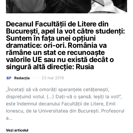
Decanul Facultății de Litere din
București, apel la vot către studenți:
Suntem în fața unei opțiuni
dramatice: ori-ori. România va
rămâne un stat ce recunoaște
valorile UE sau nu există decât o
singură altă direcţie: Rusia
23 mai 2019
Redacția
„Încetaţi să vă omorâţi speranţele cetăţeneşti,
dispreţuind votul. (…) Daţi-vă o şansă. Ieşiţi la vot!”,
este îndemnul decanului Facultății de Litere, Emil
Ionescu, de la Universitatea din București. Profesorul
a…
Vezi articolul