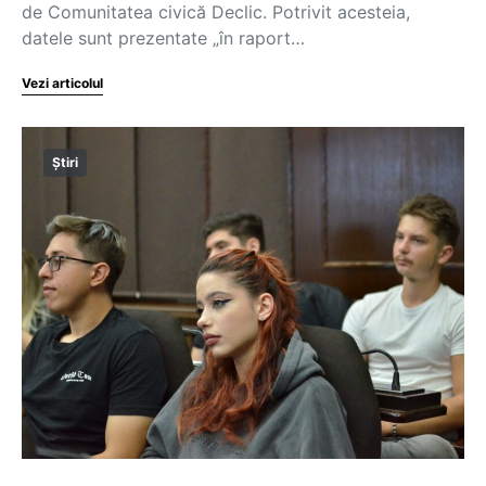
de Comunitatea civică Declic. Potrivit acesteia,
datele sunt prezentate „în raport…
Vezi articolul
Știri