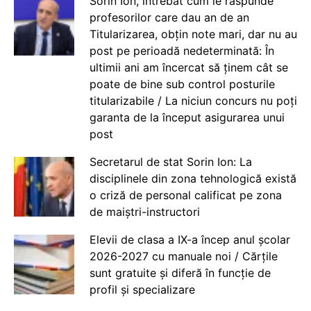
Sorin Ion, întrebat cum le răspunde
profesorilor care dau an de an
Titularizarea, obțin note mari, dar nu au
post pe perioadă nedeterminată: În
ultimii ani am încercat să ținem cât se
poate de bine sub control posturile
titularizabile / La niciun concurs nu poți
garanta de la început asigurarea unui
post
Secretarul de stat Sorin Ion: La
disciplinele din zona tehnologică există
o criză de personal calificat pe zona
de maiștri-instructori
Elevii de clasa a IX-a încep anul școlar
2026-2027 cu manuale noi / Cărțile
sunt gratuite și diferă în funcție de
profil și specializare