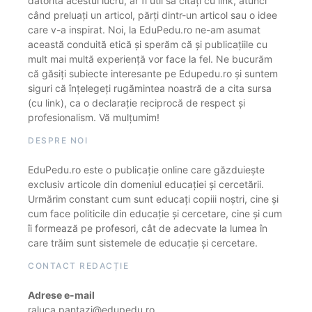
datorită acestui lucru, ar fi util să citați cu link, atunci
când preluați un articol, părți dintr-un articol sau o idee
care v-a inspirat. Noi, la EduPedu.ro ne-am asumat
această conduită etică și sperăm că și publicațiile cu
mult mai multă experiență vor face la fel. Ne bucurăm
că găsiți subiecte interesante pe Edupedu.ro și suntem
siguri că înțelegeți rugămintea noastră de a cita sursa
(cu link), ca o declarație reciprocă de respect și
profesionalism. Vă mulțumim!
DESPRE NOI
EduPedu.ro este o publicație online care găzduiește
exclusiv articole din domeniul educației și cercetării.
Urmărim constant cum sunt educați copiii noștri, cine și
cum face politicile din educație și cercetare, cine și cum
îi formează pe profesori, cât de adecvate la lumea în
care trăim sunt sistemele de educație și cercetare.
CONTACT REDACȚIE
Adrese e-mail
raluca.pantazi@edupedu.ro