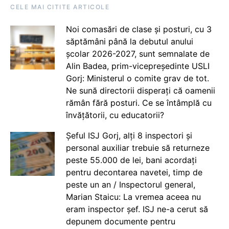
CELE MAI CITITE ARTICOLE
Noi comasări de clase și posturi, cu 3
săptămâni până la debutul anului
școlar 2026-2027, sunt semnalate de
Alin Badea, prim-vicepreședinte USLI
Gorj: Ministerul o comite grav de tot.
Ne sună directorii disperați că oamenii
rămân fără posturi. Ce se întâmplă cu
învățătorii, cu educatorii?
Șeful ISJ Gorj, alți 8 inspectori și
personal auxiliar trebuie să returneze
peste 55.000 de lei, bani acordați
pentru decontarea navetei, timp de
peste un an / Inspectorul general,
Marian Staicu: La vremea aceea nu
eram inspector șef. ISJ ne-a cerut să
depunem documente pentru