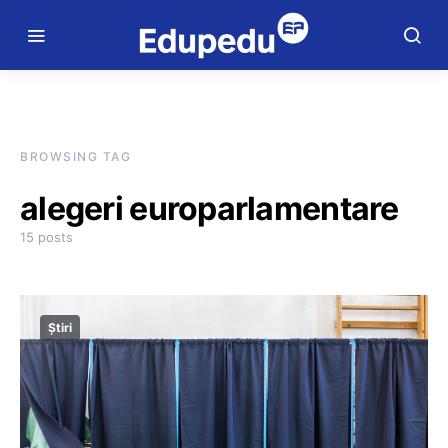
BROWSING TAG
alegeri europarlamentare
15 posts
Știri